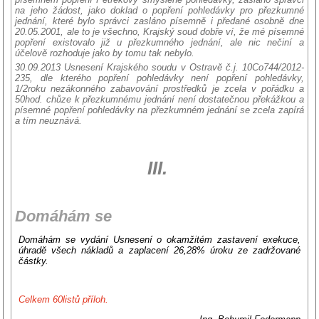
na jeho žádost, jako doklad o popření pohledávky pro přezkumné
jednání, které bylo správci zasláno písemně i předané osobně dne
20.05.2001, ale to je všechno, Krajský soud dobře ví, že mé písemné
popření existovalo již u přezkumného jednání, ale nic nečiní a
účelově rozhoduje jako by tomu tak nebylo.
30.09.2013 Usnesení Krajského soudu v Ostravě č.j. 10Co744/2012-
235, dle kterého popření pohledávky není popření pohledávky,
1/2roku nezákonného zabavování prostředků je zcela v pořádku a
50hod. chůze k přezkumnému jednání není dostatečnou překážkou a
písemné popření pohledávky na přezkumném jednání se zcela zapírá
a tím neuznává.
III.
Domáhám se
Domáhám se vydání Usnesení o okamžitém zastavení exekuce,
úhradě všech nákladů a zaplacení 26,28% úroku ze zadržované
částky.
Celkem 60listů příloh.