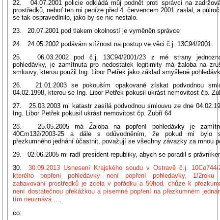
22. 04.07.2001 policie odkládá můj podnět proti správci na zadržová
prostředků, neboť ten mi peníze před 4. červencem 2001 zaslal, a půlro
se tak ospravedlnilo, jako by se nic nestalo.
23. 20.07.2001 pod tlakem okolností je vyměněn správce
24. 24.05.2002 podávám stížnost na postup ve věci č.j. 13C94/2001.
25. 06.03.2002 pod č.j. 13C94/2001/23 z mé strany jednozna
pohledávky, je zamítnuta pro nedostatek legitimity má žaloba na zru
smlouvy, kterou použil Ing. Libor Petřek jako základ smyšlené pohledávk
26. 21.01.2003 se pokouším opakovaně získat podvodnou sml
04.02.1998, kterou se Ing. Libor Petřek pokusil ukrást nemovitost čp. Zu
27. 25.03.2003 mi katastr zasílá podvodnou smlouvu ze dne 04.02.19
Ing. Libor Petřek pokusil ukrást nemovitost čp. Zubří 64
28. 25.05.2005 má Žaloba na popření pohledávky je zamítnu
40Cm132/2003-25 a dále s odůvodněním, že pokud mi bylo 
přezkumného jednání účastnit, považují se všechny závazky za mnou po
29. 02.06.2005 mi radí president republiky, abych se poradil s právníke
30.
30.09.2013 Usnesení Krajského soudu v Ostravě č.j. 10Co744/
kterého popření pohledávky není popření pohledávky, 1/2roku
zabavování prostředků je zcela v pořádku a 50hod. chůze k přezku
není dostatečnou překážkou a písemné popření na přezkumném jednán
tím neuznává ...
.
co: