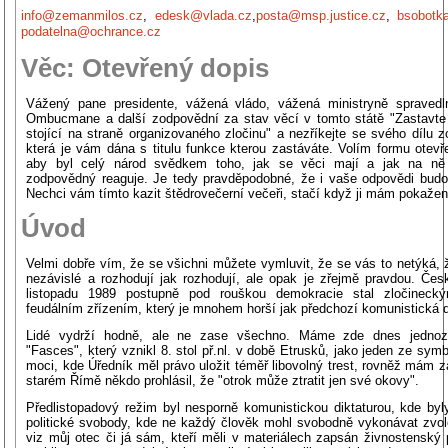
info@zemanmilos.cz
,
edesk@vlada.cz
,
posta@msp.justice.cz
,
bsobot
podatelna@ochrance.cz
Věc: Otevřený dopis
Vážený pane presidente, vážená vládo, vážená ministryně spravedl
Ombucmane a další zodpovědní za stav věcí v tomto státě "Zastavt
stojící na straně organizovaného zločinu" a nezříkejte se svého dílu 
která je vám dána s titulu funkce kterou zastáváte. Volím formu otevř
aby byl celý národ svědkem toho, jak se věci mají a jak na ně
zodpovědný reaguje. Je tedy pravděpodobné, že i vaše odpovědi budo
Nechci vám tímto kazit štědrovečerní večeři, stačí když ji mám pokaže
Úvod
Velmi dobře vím, že se všichni můžete vymluvit, že se vás to netýká, 
nezávislé a rozhodují jak rozhodují, ale opak je zřejmě pravdou. Čes
listopadu 1989 postupně pod rouškou demokracie stal zločineckým
feudálním zřízením, který je mnohem horší jak předchozí komunistická d
Lidé vydrží hodně, ale ne zase všechno. Máme zde dnes jedno
"Fasces", který vznikl 8. stol př.nl. v době Etrusků, jako jeden ze sym
moci, kde Úředník měl právo uložit téměř libovolný trest, rovněž mám za
starém Římě někdo prohlásil, že "otrok může ztratit jen své okovy".
Předlistopadový režim byl nesporně komunistickou diktaturou, kde byl
politické svobody, kde ne každý člověk mohl svobodně vykonávat zvol
viz můj otec či já sám, kteří měli v materiálech zapsán živnostenský 