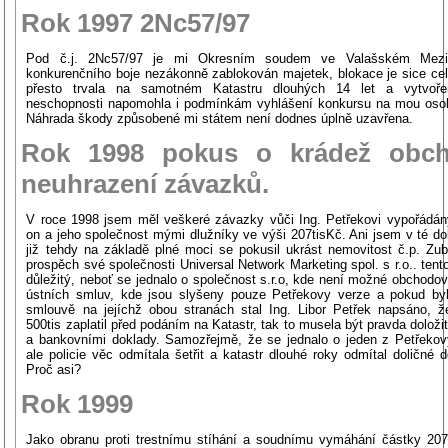
Rok 1997 2Nc57/97
Pod č.j. 2Nc57/97 je mi Okresním soudem ve Valašském Meziř
konkurenčního boje nezákonně zablokován majetek, blokace je sice ce
přesto trvala na samotném Katastru dlouhých 14 let a vytvoře
neschopnosti napomohla i podmínkám vyhlášení konkursu na mou oso
Náhrada škody způsobené mi státem není dodnes úplně uzavřena.
Rok 1998 pokus o krádež obc
neuhrazení závazků.
V roce 1998 jsem měl veškeré závazky vůči Ing. Petřekovi vypořádán
on a jeho společnost mými dlužníky ve výši 207tisKč. Ani jsem v té do
již tehdy na základě plné moci se pokusil ukrást nemovitost č.p. Zub
prospěch své společnosti Universal Network Marketing spol. s r.o.. tento
důležitý, neboť se jednalo o společnost s.r.o, kde není možné obchodo
ústních smluv, kde jsou slyšeny pouze Petřekovy verze a pokud by
smlouvě na jejíchž obou stranách stal Ing. Libor Petřek napsáno, 
500tis zaplatil před podáním na Katastr, tak to musela být pravda doloži
a bankovními doklady. Samozřejmě, že se jednalo o jeden z Petřeko
ale policie věc odmítala šetřit a katastr dlouhé roky odmítal doličné 
Proč asi?
Rok 1999
Jako obranu proti trestnímu stíhání a soudnímu vymáhání částky 207 