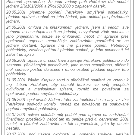
Písemně upozorněno, že jsou vedeny proti Petřekovi dvě soudní
jednání 2Ro161/2000 a 2Ro162/2000 o zaplacení částek.
20.05.2001 písemné popření Petřekovy smyšlené pohledávky,
předáno správci osobně na jeho žádost, jako doklad pro přezkumné
jednání.
24.05.2001 omluva na přezkumném jednání, jsem si vědom své
nutnosti a nezastupitelnosti na jednání, nevyslovuji však souhlas s
jeho projednáním, pouze se omlouvám, neboť mi správce přes
opakované urgence znemožňuje zadržováním prostředků se na
jednání dostavit. Správce má mé písemné popření Petřekovy
pohledávky, zasláno poštou i předáno osobně, je jeho povinností jej
založit do spisu.
29.05.2001 Správce či soud lživě zapisuje Petřekovu pohledávku do
seznamu přihlášených pohledávek, jako mnou nepopřenou, přičemž
měl správce poštou doručené i mnou osobně předané popření této
pohledávky.
31.05.2001 žádám Krajský soud o předběžné opatření ve vztahu k
Ing. Liboru Petřekovi, aby nemohl konkurz ve svůj prospěch
ovlivňovat a manipulovat spisem, rovněž lze považovat za
opakované popření smyšlené pohledávky.
31.05.2001 opakovaně žádám státní zastupitelství o to aby ve věci
Petřekova podvodu konalo, rovněž lze považovat za opakované
popření smyšlené pohledávky.
04.07.2001 policie odkládá můj podnět proti správci na zadržování
finančních prostředků, neboť ten mi peníze před 4. červencem 2001
zaslal, a půlroční zadržování se tak ospravedlnilo, jako by se nic
nestalo.
20.07.2001 pod tlakem okolností je vyměněn správce, většina