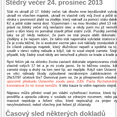
Štědrý večer 24. prosinec 2013
Stát mi ukradl již 17. štědrý večer, tak dlouho mne bezdůvodně vykrád
ukradl mi všechen majetek, ukradl mi vlastně celý můj život a ještě s
otroka s povinností platit na zloděje, který nakradl za pomocí státu dale
Kč a ještě stále nemá dost. Vzpomínám i na mou likvidaci před 13 rok
právě na štědrý večer můj nevlastní otec a nikdy jsem mu již nemohl 
jsem o dům který mi pomáhal stavět přišel státní zvůlí. Později zemře
taky se již nikdy nedozví, že jsem se stal pouze obětí dokonale 
zlodějny a že nejsem sám, že takto stát napomáhá vykrádat statisíce či
Že je zcela běžné, že si exekutor vezme jako své náklady stonásobek d
že cíleně zabavuje majetek, který dlužníkovi nepatří a spoléhá na to
soudit v rámci rodiny nebude a když, tak to soud stejně zamete. Ste
případě, kdy žádný soud nikdy ani nerozhodl a přesto se krade a krade a
Nyní řeším jak na sklonku života zastavit dokonale organizovanou zlod
vlastně celých 17 let a je mi zcela jasno, že to běžnou cestou, k
zametá stopy a druhý na tom není líp, asi nepůjde. Když sám Ústavní
ve věci náhrady škody způsobené nezákonným zablokováním m
2Nc57/97 účelově lže? Domníval jsem se, že je přinejmenším vhodné 
upozornit předsedu Ústavního soudu pana JUDr. Pavla Rychetského,
konstatoval že nic konat nemůže
. V této kauze to vidím naprosto stejně
Nápravu může přinést snad jen vládní vyšetřovací komise, která by 
prověřila a upravila zákony v souladu se zdravým rozumem, nebo pa
masové nepokoje a řešení silou, které nepovažuji za projev vys
nevyhnutelnosti, neboť všechny jiné řešení již zklamaly.
Časový sled některých dokladů