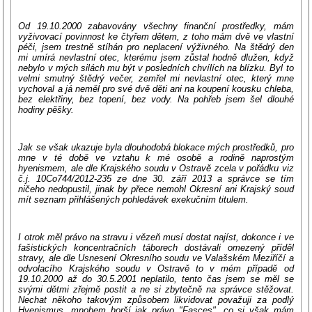
Od 19.10.2000 zabavovány všechny finanční prostředky, mám
vyživovací povinnost ke čtyřem dětem, z toho mám dvě ve vlastní
péči, jsem trestně stíhán pro neplacení výživného. Na štědrý den
mi umírá nevlastní otec, kterému jsem zůstal hodně dlužen, když
nebylo v mých silách mu být v posledních chvílích na blízku. Byl to
velmi smutný štědrý večer, zemřel mi nevlastní otec, který mne
vychoval a já neměl pro své dvě děti ani na koupení kousku chleba,
bez elektřiny, bez topení, bez vody. Na pohřeb jsem šel dlouhé
hodiny pěšky.
Jak se však ukazuje byla dlouhodobá blokace mých prostředků, pro
mne v té době ve vztahu k mé osobě a rodině naprostým
hyenismem, ale dle Krajského soudu v Ostravě zcela v pořádku viz
č.j. 10Co744/2012-235 ze dne 30. září 2013 a správce se tím
ničeho nedopustil, jinak by přece nemohl Okresní ani Krajský soud
mít seznam přihlášených pohledávek exekučním titulem.
I otrok měl právo na stravu i vězeň musí dostat najíst, dokonce i ve
fašistických koncentračních táborech dostávali omezený příděl
stravy, ale dle Usnesení Okresního soudu ve Valašském Meziříčí a
odvolacího Krajského soudu v Ostravě to v mém případě od
19.10.2000 až do 30.5.2001 neplatilo, tento čas jsem se měl se
svými dětmi zřejmě postit a ne si zbytečně na správce stěžovat.
Nechat někoho takovým způsobem likvidovat považuji za podlý
Hyenismus, mnohem horší jak právo "Fasces", co si však mám