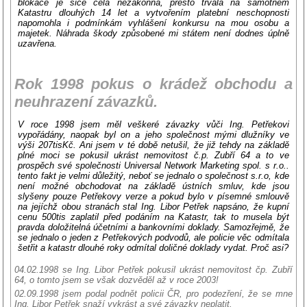
blokace je sice celá nezákonná, přesto trvala na samotném
Katastru dlouhých 14 let a vytvořením platební neschopnosti
napomohla i podmínkám vyhlášení konkursu na mou osobu a
majetek. Náhrada škody způsobené mi státem není dodnes úplně
uzavřena.
Rok 1998 pokus o krádež obchodu a
neuhrazení závazků.
V roce 1998 jsem měl veškeré závazky vůči Ing. Petřekovi
vypořádány, naopak byl on a jeho společnost mými dlužníky ve
výši 207tisKč. Ani jsem v té době netušil, že již tehdy na základě
plné moci se pokusil ukrást nemovitost č.p. Zubří 64 a to ve
prospěch své společnosti Universal Network Marketing spol. s r.o..
tento fakt je velmi důležitý, neboť se jednalo o společnost s.r.o, kde
není možné obchodovat na základě ústních smluv, kde jsou
slyšeny pouze Petřekovy verze a pokud bylo v písemné smlouvě
na jejíchž obou stranách stal Ing. Libor Petřek napsáno, že kupní
cenu 500tis zaplatil před podáním na Katastr, tak to musela být
pravda doložitelná účetními a bankovními doklady. Samozřejmě, že
se jednalo o jeden z Petřekových podvodů, ale policie věc odmítala
šetřit a katastr dlouhé roky odmítal doličné doklady vydat. Proč asi?
04.02.1998 se Ing. Libor Petřek pokusil ukrást nemovitost čp. Zubří
64, o tomto jsem se však dozvěděl až v roce 2003!
02.09.1998 jsem podal podnět policii ČR, pro podezření, že se mne
Ing. Libor Petřek snaží vykrást a své závazky neplatit.