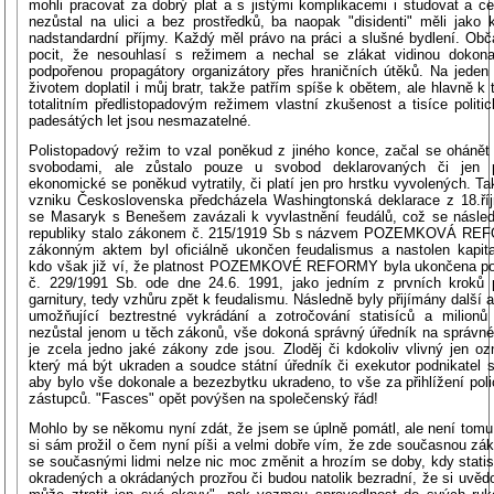
mohli pracovat za dobrý plat a s jistými komplikacemi i studovat a ce
nezůstal na ulici a bez prostředků, ba naopak "disidenti" měli jako k
nadstandardní příjmy. Každý měl právo na práci a slušné bydlení. Ob
pocit, že nesouhlasí s režimem a nechal se zlákat vidinou dokona
podpořenou propagátory organizátory přes hraničních útěků. Na jede
životem doplatil i můj bratr, takže patřím spíše k obětem, ale hlavně k
totalitním předlistopadovým režimem vlastní zkušenost a tisíce politi
padesátých let jsou nesmazatelné.
Polistopadový režim to vzal poněkud z jiného konce, začal se ohánět
svobodami, ale zůstalo pouze u svobod deklarovaných či jen p
ekonomické se poněkud vytratily, či platí jen pro hrstku vyvolených. Ta
vzniku Československa předcházela Washingtonská deklarace z 18.ří
se Masaryk s Benešem zavázali k vyvlastnění feudálů, což se násle
republiky stalo zákonem č. 215/1919 Sb s názvem POZEMKOVÁ RE
zákonným aktem byl oficiálně ukončen feudalismus a nastolen kapit
kdo však již ví, že platnost POZEMKOVÉ REFORMY byla ukončena pod
č. 229/1991 Sb. ode dne 24.6. 1991, jako jedním z prvních kroků 
garnitury, tedy vzhůru zpět k feudalismu. Následně byly přijímány další 
umožňující beztrestné vykrádání a zotročování statisíců a milionů
nezůstal jenom u těch zákonů, vše dokoná správný úředník na správn
je zcela jedno jaké zákony zde jsou. Zloděj či kdokoliv vlivný jen oz
který má být ukraden a soudce státní úředník či exekutor podnikatel s
aby bylo vše dokonale a bezezbytku ukradeno, to vše za přihlížení poli
zástupců. "Fasces" opět povýšen na společenský řád!
Mohlo by se někomu nyní zdát, že jsem se úplně pomátl, ale není tomu 
si sám prožil o čem nyní píši a velmi dobře vím, že zde současnou zá
se současnými lidmi nelze nic moc změnit a hrozím se doby, kdy statis
okradených a okrádaných prozřou či budou natolik bezradní, že si uvěd