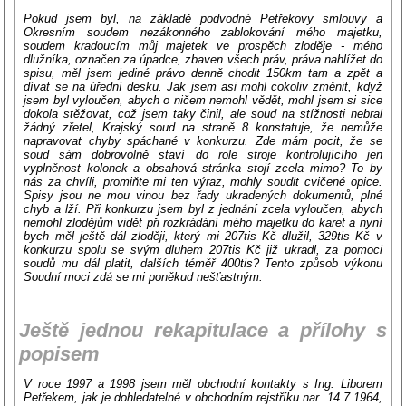
Pokud jsem byl, na základě podvodné Petřekovy smlouvy a
Okresním soudem nezákonného zablokování mého majetku,
soudem kradoucím můj majetek ve prospěch zloděje - mého
dlužníka, označen za úpadce, zbaven všech práv, práva nahlížet do
spisu, měl jsem jediné právo denně chodit 150km tam a zpět a
dívat se na úřední desku. Jak jsem asi mohl cokoliv změnit, když
jsem byl vyloučen, abych o ničem nemohl vědět, mohl jsem si sice
dokola stěžovat, což jsem taky činil, ale soud na stížnosti nebral
žádný zřetel, Krajský soud na straně 8 konstatuje, že nemůže
napravovat chyby spáchané v konkurzu. Zde mám pocit, že se
soud sám dobrovolně staví do role stroje kontrolujícího jen
vyplněnost kolonek a obsahová stránka stojí zcela mimo? To by
nás za chvíli, promiňte mi ten výraz, mohly soudit cvičené opice.
Spisy jsou ne mou vinou bez řady ukradených dokumentů, plné
chyb a lží. Při konkurzu jsem byl z jednání zcela vyloučen, abych
nemohl zlodějům vidět při rozkrádání mého majetku do karet a nyní
bych měl ještě dál zloději, který mi 207tis Kč dlužil, 329tis Kč v
konkurzu spolu se svým dluhem 207tis Kč již ukradl, za pomoci
soudů mu dál platit, dalších téměř 400tis? Tento způsob výkonu
Soudní moci zdá se mi poněkud nešťastným.
Ještě jednou rekapitulace a přílohy s
popisem
V roce 1997 a 1998 jsem měl obchodní kontakty s Ing. Liborem
Petřekem, jak je dohledatelné v obchodním rejstříku nar. 14.7.1964,