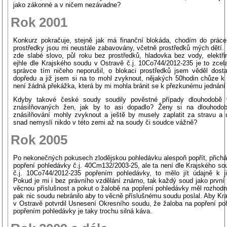
jako zákonné a v ničem nezávadne?
Rok 2001
Konkurz pokračuje, stejně jak má finanční blokáda, chodím do práce
prostředky jsou mi neustále zabavovány, včetně prostředků mých dětí.
zde slabé slovo, půl roku bez prostředků, hladovka bez vody, elektři
ejhle dle Krajského soudu v Ostravě č.j. 10Co744/2012-235 je to zcel
správce tím ničeho neporušil, o blokaci prostředků jsem věděl dost
dopředu a již jsem si na to mohl zvyknout, nějakých 50hodin chůze k
není žádná překážka, která by mi mohla bránit se k přezkunému jednání 
Kdyby takové české soudy soudily pověstné případy dlouhodobě
znásilňovaných žen, jak by to asi dopadlo? Ženy si na dlouhodo
znásilňování mohly zvyknout a ještě by musely zaplatit za stravu a 
snad nemyslí nikdo v této zemi až na soudy či soudce vážně?
Rok 2005
Po nekonečných pokusech zlodějskou pohledávku alespoň popřít, přicház
popření pohledávky č.j. 40Cm132/2003-25, ale ta není dle Krajského so
č.j. 10Co744/2012-235 popřením pohledávky, to mělo jít údajně k 
Pokud je mi i bez právního vzdělání známo, tak každý soud jako prvn
věcnou příslušnost a pokut o žalobě na popření pohledávky měl rozhodn
pak nic soudu nebránilo aby to věcně příslušnému soudu poslal. Aby Kr
v Ostravě potvrdil Usnesení Okresního soudu, že žaloba na popření po
popřením pohledávky je taky trochu silná káva.