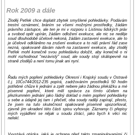
Rok 2009 a dále
Zloděj Petřek chce doplatit zbytek smyšlené pohledávky. Podávám
trestní oznámení, bráním se všemi možnými prostředky, žádám
právního zástupce, ale ten je mi v rozporu s Listinou lidských práv
a svobod opět upírán, žádám odložení exekuce, ale nic se neděje
soud dlouhodobě účelově nekoná, žádám zastavení exekuce, ale to
je účelově odkláněno na zrušení exekuce a to náš právní řád zase
nezná, opakovaně dávám návrh na zastavení exekuce, aby zloděj
Petřek mohl konečně svou pohledávku doložit, aby konečně o ni
mohl rozhodnout "nezávislý" soud, ale soudy stojí skálopevně na
straně zlodějů a není tomu jinak ani nyní.
Řadu mých popření pohledávky Okresní i Krajský soudu v Ostravě
č.j. 10Co744/2012-235 popírá, zadržováním prostředků 50 hodin
potřebné chůze k jednání a zpět nebere jako žádnou překážku a mé
písemné popření, které měl správce za tímto účelem na
přezkumném jednání jako řádný doklad o mém popření pohledávky
u sebe a údajně jej tam i přečetl, oba soudy raději zapírají, přesto,
že jsem na tuto skutečnost opakovaně písemně upozorňoval,
zjevně jim ukradení této části spisu vyhovuje. Záznamy či přepisy
mých vyjádření se nějak u soudu ztrácí, jako bych k věci nic
neřekl.
Vyvstává otázka, jaká je ochrana před takto zmanipulovanými či