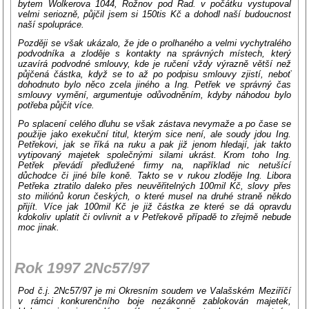
bytem Wolkerova 1044, Rožnov pod Rad. v počátku vystupoval
velmi seriozně, půjčil jsem si 150tis Kč a dohodl naší budoucnost
naší spolupráce.
Později se však ukázalo, že jde o prolhaného a velmi vychytralého
podvodníka a zloděje s kontakty na správných místech, který
uzavírá podvodné smlouvy, kde je ručení vždy výrazně větší než
půjčená částka, když se to až po podpisu smlouvy zjistí, neboť
dohodnuto bylo něco zcela jiného a Ing. Petřek ve správný čas
smlouvy vymění, argumentuje odůvodněním, kdyby náhodou bylo
potřeba půjčit více.
Po splacení celého dluhu se však zástava nevymaže a po čase se
použije jako exekuční titul, kterým sice není, ale soudy jdou Ing.
Petřekovi, jak se říká na ruku a pak již jenom hledají, jak takto
vytipovaný majetek společnými silami ukrást. Krom toho Ing.
Petřek převádí předlužené firmy na, například nic netušící
důchodce či jiné bíle koně. Takto se v rukou zloděje Ing. Libora
Petřeka ztratilo daleko přes neuvěřitelných 100mil Kč, slovy přes
sto miliónů korun českých, o které musel na druhé straně někdo
přijít. Více jak 100mil Kč je již částka ze které se dá opravdu
kdokoliv uplatit či ovlivnit a v Petřekově případě to zřejmě nebude
moc jinak.
Rok 1997 2Nc57/97
Pod č.j. 2Nc57/97 je mi Okresním soudem ve Valašském Meziříčí
v rámci konkurenčního boje nezákonně zablokován majetek,