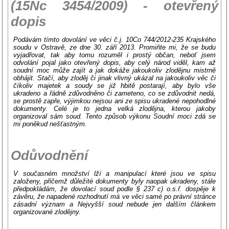
(15Nc 3454/2009) - otevřený
dopis
Podávám tímto dovolání ve věci č.j. 10Co 744/2012-235 Krajského
soudu v Ostravě, ze dne 30. září 2013. Promiňte mi, že se budu
vyjadřovat, tak aby tomu rozuměl i prostý občan, neboť jsem
odvolání pojal jako otevřený dopis, aby celý národ viděl, kam až
soudní moc může zajít a jak dokáže jakoukoliv zlodějnu mistrně
obhájit. Stačí, aby zloděj či jinak vlivný ukázal na jakoukoliv věc či
číkoliv majetek a soudy se již hbitě postarají, aby bylo vše
ukradeno a řádně zdůvodněno či zameteno, co se zdůvodnit nedá,
se prostě zapře, výjimkou nejsou ani ze spisu ukradené nepohodlné
dokumenty. Celé je to jedna velká zlodějna, kterou jakoby
organizoval sám soud. Tento způsob výkonu Soudní moci zdá se
mi poněkud nešťastným.
Odůvodnění
V současném množství lží a manipulací které jsou ve spisu
založeny, přičemž důležité dokumenty byly naopak ukradeny, stále
předpokládám, že dovolací soud podle § 237 c) o.s.ř. dospěje k
závěru, že napadené rozhodnutí má ve věci samé po právní stránce
zásadní význam a Nejvyšší soud nebude jen dalším článkem
organizované zlodějny.