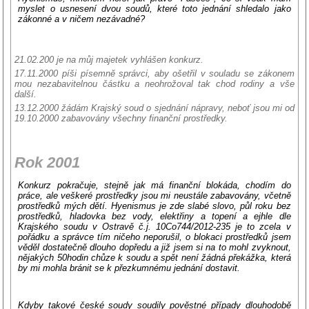
myslet o usnesení dvou soudů, které toto jednání shledalo jako
zákonné a v ničem nezávadné?
21.02.200 je na můj majetek vyhlášen konkurz.
17.11.2000 píši písemně správci, aby ošetřil v souladu se zákonem
mou nezabavitelnou částku a neohrožoval tak chod rodiny a vše
další.
13.12.2000 žádám Krajský soud o sjednání nápravy, neboť jsou mi od
19.10.2000 zabavovány všechny finanční prostředky.
Rok 2001
Konkurz pokračuje, stejně jak má finanční blokáda, chodím do
práce, ale veškeré prostředky jsou mi neustále zabavovány, včetně
prostředků mých dětí. Hyenismus je zde slabé slovo, půl roku bez
prostředků, hladovka bez vody, elektřiny a topení a ejhle dle
Krajského soudu v Ostravě č.j. 10Co744/2012-235 je to zcela v
pořádku a správce tím ničeho neporušil, o blokaci prostředků jsem
věděl dostatečně dlouho dopředu a již jsem si na to mohl zvyknout,
nějakých 50hodin chůze k soudu a spět není žádná překážka, která
by mi mohla bránit se k přezkumnému jednání dostavit.
Kdyby takové české soudy soudily pověstné případy dlouhodobě