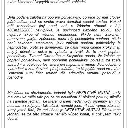
svém Usnesení Nejvyšší soud rovněž zohlednil.
Byla podána žaloba na popření pohledávky, co více by měl člověk
ještě udělat, než se svého práva domáhat soudní cestou. Pokud
měl rozhodovat jiný soud, což v žádném případě z č.j.
40Cm132/2003 nevyplývá, je povinností každého soudu, aby
nejdříve zkoumal věcnou příslušnost. Nikde není zákonem
stanoveno, jakým způsobem musí být pohledávka popřena, nikde
není zákonem stanoveno, jaký způsob popření pohledávky je
nepřípustný, proto se domnívám, že další mnou činěné kroky mají
stejný účinek a nelze je vyloučit a tvrdit, že to není popření
pohledávky. Tvrzení Okresního a Krajského soudu, že žaloba na
popření pohledávky, není popřením pohledávky, považuji za zcela
absurdní a účelovou lež, která jen napomáhá mému dlouhodobému
vykrádání a zotročování, předpokládám, že Nejvyšší soud ve svém
Usnesení tuto část rovněž dle zdravého rozumu posoudí a
rozhodne.
Má účast na přezkumném jednání byla NEZBYTNĚ NUTNÁ, tedy
má omluva měla vliv pouze na neuložení či uložení pokuty, nikoliv
na samotné jednání, ke kterému jsem nedal nikdy písemný ani jiný
souhlas a i kdybych tak učinil, nemohl jsem jít nad rámec zákona,
který jasně říká, že má účast je NEZBYTNĚ NUTNÁ! Přezkumné
jednání se za této situace nemělo vůbec konat, v což jsem taky
doufal.