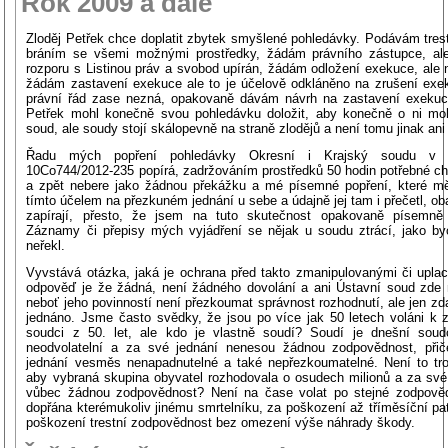
Rok 2009 a dále
Zloděj Petřek chce doplatit zbytek smyšlené pohledávky. Podávám tres
bráním se všemi možnými prostředky, žádám právního zástupce, ale
rozporu s Listinou práv a svobod upírán, žádám odložení exekuce, ale 
žádám zastavení exekuce ale to je účelově odkláněno na zrušení exe
právní řád zase nezná, opakovaně dávám návrh na zastavení exekuc
Petřek mohl konečně svou pohledávku doložit, aby konečně o ni mo
soud, ale soudy stojí skálopevně na straně zlodějů a není tomu jinak ani
Řadu mých popření pohledávky Okresní i Krajský soudu v O
10Co744/2012-235 popírá, zadržováním prostředků 50 hodin potřebné ch
a zpět nebere jako žádnou překážku a mé písemné popření, které m
tímto účelem na přezkuném jednání u sebe a údajně jej tam i přečetl, ob
zapírají, přesto, že jsem na tuto skutečnost opakovaně písemně 
Záznamy či přepisy mých vyjádření se nějak u soudu ztrácí, jako by
neřekl.
Vyvstává otázka, jaká je ochrana před takto zmanipulovanými či upla
odpověď je že žádná, není žádného dovolání a ani Ústavní soud zde
neboť jeho povinností není přezkoumat správnost rozhodnutí, ale jen zd
jednáno. Jsme často svědky, že jsou po více jak 50 letech voláni k 
soudci z 50. let, ale kdo je vlastně soudí? Soudí je dnešní soudc
neodvolatelní a za své jednání nenesou žádnou zodpovědnost, přič
jednání vesměs nenapadnutelné a také nepřezkoumatelné. Není to tro
aby vybraná skupina obyvatel rozhodovala o osudech milionů a za své
vůbec žádnou zodpovědnost? Není na čase volat po stejné zodpověd
dopřána kterémukoliv jinému smrtelníku, za poškození až tříměsíční pa
poškození trestní zodpovědnost bez omezení výše náhrady škody.