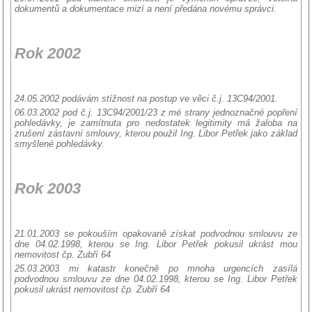
dokumentů a dokumentace mizí a není předána novému správci.
Rok 2002
24.05.2002 podávám stížnost na postup ve věci č.j. 13C94/2001.
06.03.2002 pod č.j. 13C94/2001/23 z mé strany jednoznačné popření
pohledávky, je zamítnuta pro nedostatek legitimity má žaloba na
zrušení zástavní smlouvy, kterou použil Ing. Libor Petřek jako základ
smyšlené pohledávky.
Rok 2003
21.01.2003 se pokouším opakovaně získat podvodnou smlouvu ze
dne 04.02.1998, kterou se Ing. Libor Petřek pokusil ukrást mou
nemovitost čp. Zubří 64
25.03.2003 mi katastr konečně po mnoha urgencích zasílá
podvodnou smlouvu ze dne 04.02.1998, kterou se Ing. Libor Petřek
pokusil ukrást nemovitost čp. Zubří 64