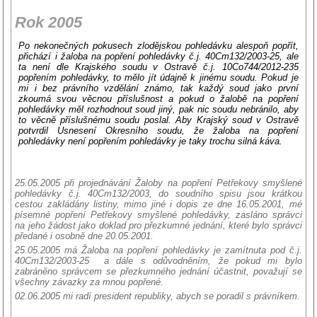
Rok 2005
Po nekonečných pokusech zlodějskou pohledávku alespoň popřít,
přichází i žaloba na popření pohledávky č.j. 40Cm132/2003-25, ale
ta není dle Krajského soudu v Ostravě č.j. 10Co744/2012-235
popřením pohledávky, to mělo jít údajně k jinému soudu. Pokud je
mi i bez právního vzdělání známo, tak každý soud jako první
zkoumá svou věcnou příslušnost a pokud o žalobě na popření
pohledávky měl rozhodnout soud jiný, pak nic soudu nebránilo, aby
to věcně příslušnému soudu poslal. Aby Krajský soud v Ostravě
potvrdil Usnesení Okresního soudu, že žaloba na popření
pohledávky není popřením pohledávky je taky trochu silná káva.
25.05.2005 při projednávání Žaloby na popření Petřekovy smyšlené
pohledávky č.j. 40Cm132/2003, do soudního spisu jsou krátkou
cestou zakládány listiny, mimo jiné i dopis ze dne 16.05.2001, mé
písemné popření Petřekovy smyšlené pohledávky, zasláno správci
na jeho žádost jako doklad pro přezkumné jednání, které bylo správci
předané i osobně dne 20.05.2001.
25.05.2005 má Žaloba na popření pohledávky je zamítnuta pod č.j.
40Cm132/2003-25 a dále s odůvodněním, že pokud mi bylo
zabráněno správcem se přezkumného jednání účastnit, považují se
všechny závazky za mnou popřené.
02.06.2005 mi radí president republiky, abych se poradil s právníkem.