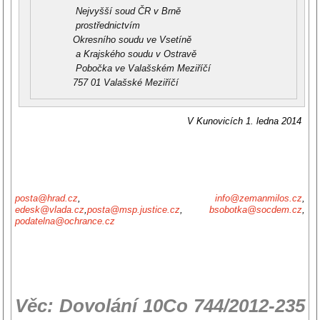
Nejvyšší soud ČR v Brně
prostřednictvím
Okresního soudu ve Vsetíně
a Krajského soudu v Ostravě
Pobočka ve Valašském Meziříčí
757 01 Valašské Meziříčí
V Kunovicích 1. ledna 2014
posta@hrad.cz
,
info@zemanmilos.cz
,
edesk@vlada.cz
,
posta@msp.justice.cz
,
bsobotka@socdem.cz
,
podatelna@ochrance.cz
Věc: Dovolání 10Co 744/2012-235