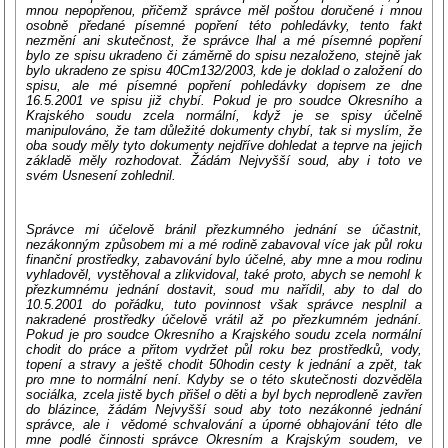
mnou nepopřenou, přičemž správce měl poštou doručené i mnou
osobně předané písemné popření této pohledávky, tento fakt
nezmění ani skutečnost, že správce lhal a mé písemné popření
bylo ze spisu ukradeno či záměrně do spisu nezaloženo, stejně jak
bylo ukradeno ze spisu 40Cm132/2003, kde je doklad o založení do
spisu, ale mé písemné popření pohledávky dopisem ze dne
16.5.2001 ve spisu již chybí. Pokud je pro soudce Okresního a
Krajského soudu zcela normální, když je se spisy účelně
manipulováno, že tam důležité dokumenty chybí, tak si myslím, že
oba soudy měly tyto dokumenty nejdříve dohledat a teprve na jejich
základě měly rozhodovat. Žádám Nejvyšší soud, aby i toto ve
svém Usnesení zohlednil.
Správce mi účelově bránil přezkumného jednání se účastnit,
nezákonným způsobem mi a mé rodině zabavoval více jak půl roku
finanční prostředky, zabavování bylo účelné, aby mne a mou rodinu
vyhladověl, vystěhoval a zlikvidoval, také proto, abych se nemohl k
přezkumnému jednání dostavit, soud mu nařídil, aby to dal do
10.5.2001 do pořádku, tuto povinnost však správce nesplnil a
nakradené prostředky účelově vrátil až po přezkumném jednání.
Pokud je pro soudce Okresního a Krajského soudu zcela normální
chodit do práce a přitom vydržet půl roku bez prostředků, vody,
topení a stravy a ještě chodit 50hodin cesty k jednání a zpět, tak
pro mne to normální není. Kdyby se o této skutečnosti dozvěděla
sociálka, zcela jistě bych přišel o děti a byl bych neprodleně zavřen
do blázince, žádám Nejvyšší soud aby toto nezákonné jednání
správce, ale i vědomé schvalování a úporné obhajování této dle
mne podlé činnosti správce Okresním a Krajským soudem, ve