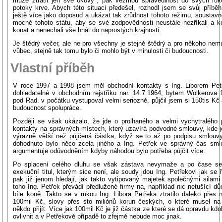
může ztratit jen své okovy", pak vezmou spravedlnost do svých ru
potoky krve. Abych této situaci předešel, rozhodl jsem se svůj příběh
ještě více jako doposud a ukázat tak zrůdnost tohoto režimu, soustavn
mocné tohoto státu, aby se své zodpovědnosti neustále nezříkali a k
konat a nenechali vše hnát do naprostých krajností.
Je štědrý večer, ale ne pro všechny je stejně štědrý a pro někoho nem
vůbec, stejně tak tomu bylo či mohlo být v minulosti či budoucnosti.
Vlastní příběh
V roce 1997 a 1998 jsem měl obchodní kontakty s Ing. Liborem Pet
dohledatelné v obchodním rejstříku nar. 14.7.1964, bytem Wolkerova
pod Rad. v počátku vystupoval velmi seriozně, půjčil jsem si 150tis Kč
budoucnost spolupráce.
Později se však ukázalo, že jde o prolhaného a velmi vychytralého
kontakty na správných místech, který uzavírá podvodné smlouvy, kde j
výrazně větší než půjčená částka, když se to až po podpisu smlouvy 
dohodnuto bylo něco zcela jiného a Ing. Petřek ve správný čas sm
argumentuje odůvodněním kdyby náhodou bylo potřeba půjčit více.
Po splacení celého dluhu se však zástava nevymaže a po čase se 
exekuční titul, kterým sice není, ale soudy jdou Ing. Petřekovi jak se 
pak již jenom hledají, jak takto vytipovaný majetek společnými silami
toho Ing. Petřek převádí předlužené firmy na, například nic netušící dů
bíle koně. Takto se v rukou Ing. Libora Petřeka ztratilo daleko přes 
100mil Kč, slovy přes sto miliónů korun českých, o které musel na
někdo přijít. Více jak 100mil Kč je již částka ze které se dá opravdu kdoko
ovlivnit a v Petřekově případě to zřejmě nebude moc jinak.