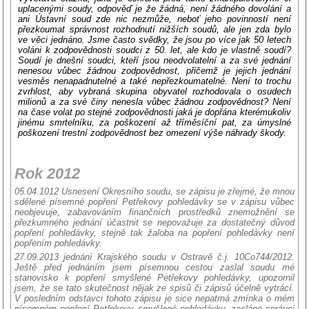
uplacenými soudy, odpověď je že žádná, není žádného dovolání a
ani Ústavní soud zde nic nezmůže, neboť jeho povinností není
přezkoumat správnost rozhodnutí nižších soudů, ale jen zda bylo
ve věci jednáno. Jsme často svědky, že jsou po více jak 50 letech
voláni k zodpovědnosti soudci z 50. let, ale kdo je vlastně soudí?
Soudí je dnešní soudci, kteří jsou neodvolatelní a za své jednání
nenesou vůbec žádnou zodpovědnost, přičemž je jejich jednání
vesměs nenapadnutelné a také nepřezkoumatelné. Není to trochu
zvrhlost, aby vybraná skupina obyvatel rozhodovala o osudech
milionů a za své činy nenesla vůbec žádnou zodpovědnost? Není
na čase volat po stejné zodpovědnosti jaká je dopřána kterémukoliv
jinému smrtelníku, za poškození až tříměsíční pat, za úmyslné
poškození trestní zodpovědnost bez omezení výše náhrady škody.
Rok 2012
05.04.1012 Usnesení Okresního soudu, se zápisu je zřejmé, že mnou
sdělené písemné popření Petřekovy pohledávky se v zápisu vůbec
neobjevuje, zabavováním finančních prostředků znemožnění se
přezkumného jednání účastnit se nepovažuje za dostatečný důvod
popření pohledávky, stejně tak žaloba na popření pohledávky není
popřením pohledávky.
27.09.2013 jednání Krajského soudu v Ostravě č.j. 10Co744/2012.
Ještě před jednáním jsem písemnou cestou zaslal soudu mé
stanovisko k popření smyšlené Petřekovy pohledávky, upozornil
jsem, že se tato skutečnost nějak ze spisů či zápisů účelně vytrácí.
V posledním odstavci tohoto zápisu je sice nepatrná zmínka o mém
písemném popření Petřekovy smyšlené pohledávky, zasláno správci