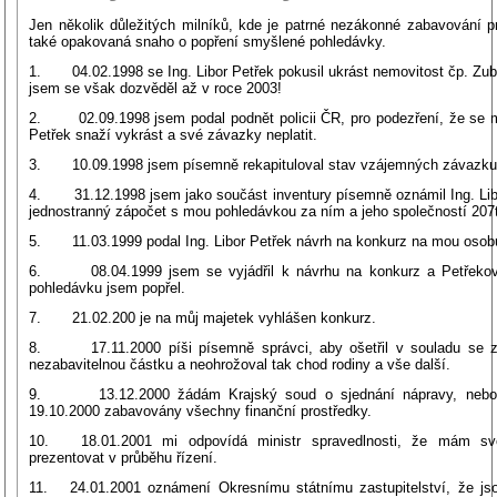
Jen několik důležitých milníků, kde je patrné nezákonné zabavování pr
také opakovaná snaho o popření smyšlené pohledávky.
1. 04.02.1998 se Ing. Libor Petřek pokusil ukrást nemovitost čp. Zubř
jsem se však dozvěděl až v roce 2003!
2. 02.09.1998 jsem podal podnět policii ČR, pro podezření, že se m
Petřek snaží vykrást a své závazky neplatit.
3. 10.09.1998 jsem písemně rekapituloval stav vzájemných závazk
4. 31.12.1998 jsem jako součást inventury písemně oznámil Ing. Lib
jednostranný zápočet s mou pohledávkou za ním a jeho společností 207t
5. 11.03.1999 podal Ing. Libor Petřek návrh na konkurz na mou osob
6. 08.04.1999 jsem se vyjádřil k návrhu na konkurz a Petřeko
pohledávku jsem popřel.
7. 21.02.200 je na můj majetek vyhlášen konkurz.
8. 17.11.2000 píši písemně správci, aby ošetřil v souladu se
nezabavitelnou částku a neohrožoval tak chod rodiny a vše další.
9. 13.12.2000 žádám Krajský soud o sjednání nápravy, neboť
19.10.2000 zabavovány všechny finanční prostředky.
10. 18.01.2001 mi odpovídá ministr spravedlnosti, že mám sv
prezentovat v průběhu řízení.
11. 24.01.2001 oznámení Okresnímu státnímu zastupitelství, že j