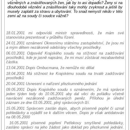
vězněných a znásilňovaných žen, jak by to asi dopadlo? Ženy si na
dlouhodobé věznění a znásilňování taky mohly zvyknout a ještě by
musely zaplatit za stravu a ubytování. To snad nemyslí nikdo v této
zemi až na soudy či soudce vážně?
18.01.2001 mi odpovídá ministr spravedlnosti, že mám své
stanoviska prezentovat v průběhu řízení.
24.01.2001 oznámení Okresnímu státnímu zastupitelství, že jsou mi
a mým dětem nezákonně odebírány všechny prostředky.
06.03.2001 Odpověď Krajského soudu na stížnost na zadržování
prostředků, kde je jasně napsáno, že mi musí zůstávat nezabavitelná
částka.
13.04.2001 Dopis Ombucmana, že nemůže nic dělat
18.04.2001 Má stížnost ke Krajskému soudu na trvalé zadržování
prostředků
20.04.2001 Usnesení o nařízení přezkumného jednání
09.05.2001 Dopis Krajského soudu s oznámením, že má správce
jeden týden tedy do 10.05.2001 aby dal věci do pořádku včetně
navrácení nezákonně zadržovaných peněz. Přílohou je úřední
záznam ze dne 03.05.2001, plný správcových lží.
15.05.2001 Správcem zaslán dopis, abych písemně popřel či uznal
pohledávky a vyjádřil se k dalším věcem. Dopis je však antidatován
na 08.05.2000
16.05.2001 písemné popření Petřekovy smyšlené pohledávky,
zasláno správci na jeho žádost jako doklad pro přezkumné jednání.