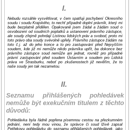
I.
Nebudu rozsáhle vysvětlovat, v čem spatřuji pochybení Okresního
soudu i soudu Krajského, to nechť případně doplní právník, který mi
bude bezplatně přidělen. Opakovaně jsem žádal a žádám soud o
osvobození od soudních poplatků a ustanovení právního zástupce,
ale soudy zřejmě pohrdají Listinou lidských práv a svobod, proto mi
toto právo oba soudy svévolně upřely. Právního zástupce žádám na
toto č.j. až do jeho konce a to pro zastupování před Nejvyšším
soudem, kde již mi nemůže nikdo právníka upřít, ba dokonce bez
právního zástupce soud nemůže ani jednat, rovněž pro případné
právní zastupování před soudem Ústavním a soudem pro Lidská
práva ve Štrasburku, neboť po zkušenostech již nevěřím, že to
naše soudy jen tak nezametou.
II.
Seznamu přihlášených pohledávek
nemůže být exekučním titulem z těchto
důvodů:
Pohledávka byla řádně popřena písemnou cestou na přezkumném
jednání, není tedy mou vinou, že správce či soud lživě zapsal
Petřekovu pohledávku do seznamu přihlášených pohledávek, jako