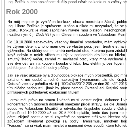
Ing. Petřek a jeho společnost dlužily podal návrh na konkurz a začaly se 
Rok 2000
Na můj majetek je vyhlášen konkurz, obrana neexistuje žádná, pohle
Ing. Libora Petřeka je správcem uznána a nikdo mi nevymluví, že se t
úplatu. Konkurz je však zapříčiněn hlavně mou platební neschopností
nezákonným č.j. 2Nc57/97 je mi Okresním soudem ve Valašském Meziří
Od 19.10.2000 zabavovány všechny finanční prostředky, mám vyživov
ke čtyřem dětem, z toho mám dvě ve vlastní péči, jsem trestně stíhán 
výživného. Na štědrý den mi umírá nevlastní otec, kterému jsem zůstal
když nebylo v mých silách mu být v posledních chvílích na blízku.
smutný štědrý večer, zemřel mi nevlastní otec, který mne vychoval a
své dvě děti ani na koupení kousku chleba, bez elektřiny, bez topení,
pohřeb jsem šel dlouhé hodiny pěšky.
Jak se však ukazuje byla dlouhodobá blokace mých prostředků, pro mne
vztahu k mé osobě a rodině naprostým hyenismem, ale dle Krajs
Ostravě zcela v pořádku viz č.j. 10Co744/2012-235 ze dne 30. září 201
tím ničeho nedopustil, jinak by přece nemohl Okresní ani Krajský so
přihlášených pohledávek exekučním titulem.
I otrok měl právo na stravu i vězeň musí dostat najíst, dokonce i ve
koncentračních táborech dostávali omezený příděl stravy, ale dle Usne
soudu ve Valašském Meziříčí a odvolacího Krajského soudu v Ostr
případě od 19.10.2000 až do 30.5.2001neplatilo, tento čas jsem se
dětmi zřejmě postit a ne si zbytečně na správce stěžovat. Nechat n
způsobem likvidovat považuji za podlý Hyenismus, mnohem hor
"Fasces", co si však mám myslet o usnesení dvou soudů, které toto jed