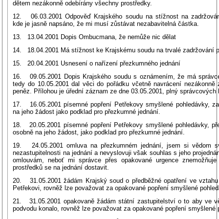
dětem nezákonně odebírány všechny prostředky.
12. 06.03.2001 Odpověď Krajského soudu na stížnost na zadržování
kde je jasně napsáno, že mi musí zůstávat nezabavitelná částka.
13. 13.04.2001 Dopis Ombucmana, že nemůže nic dělat
14. 18.04.2001 Má stížnost ke Krajskému soudu na trvalé zadržování p
15. 20.04.2001 Usnesení o nařízení přezkumného jednání
16. 09.05.2001 Dopis Krajského soudu s oznámením, že má správce
tedy do 10.05.2001 dal věci do pořádku včetně navrácení nezákonně
peněz. Přílohou je úřední záznam ze dne 03.05.2001, plný správcových l
17. 16.05.2001 písemné popření Petřekovy smyšlené pohledávky, za
na jeho žádost jako podklad pro přezkumné jednání.
18. 20.05.2001 písemné popření Petřekovy smyšlené pohledávky, př
osobně na jeho žádost, jako podklad pro přezkumné jednání.
19. 24.05.2001 omluva na přezkumném jednání, jsem si vědom sv
nezastupitelnosti na jednání a nevyslovuji však souhlas s jeho projedn
omlouvám, neboť mi správce přes opakované urgence znemožňuje
prostředků se na jednání dostavit.
20. 31.05.2001 žádám Krajský soud o předběžné opatření ve vztahu 
Petřekovi, rovněž lze považovat za opakované popření smyšlené pohled
21. 31.05.2001 opakovaně žádám státní zastupitelství o to aby ve v
podvodu konalo, rovněž lze považovat za opakované popření smyšlené 