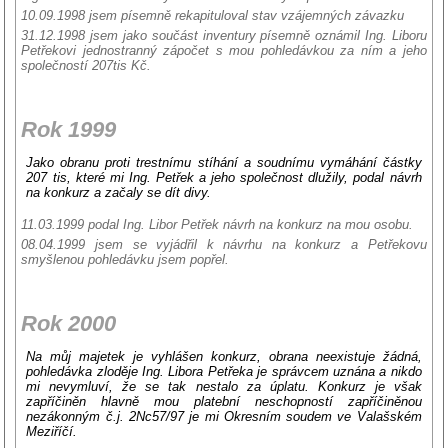
10.09.1998 jsem písemně rekapituloval stav vzájemných závazku
31.12.1998 jsem jako součást inventury písemně oznámil Ing. Liboru
Petřekovi jednostranný zápočet s mou pohledávkou za ním a jeho
společností 207tis Kč.
Rok 1999
Jako obranu proti trestnímu stíhání a soudnímu vymáhání částky
207 tis, které mi Ing. Petřek a jeho společnost dlužily, podal návrh
na konkurz a začaly se dít divy.
11.03.1999 podal Ing. Libor Petřek návrh na konkurz na mou osobu.
08.04.1999 jsem se vyjádřil k návrhu na konkurz a Petřekovu
smyšlenou pohledávku jsem popřel.
Rok 2000
Na můj majetek je vyhlášen konkurz, obrana neexistuje žádná,
pohledávka zloděje Ing. Libora Petřeka je správcem uznána a nikdo
mi nevymluví, že se tak nestalo za úplatu. Konkurz je však
zapříčiněn hlavně mou platební neschopností zapříčiněnou
nezákonným č.j. 2Nc57/97 je mi Okresním soudem ve Valašském
Meziříčí.