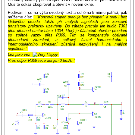
Musíte odkaz zkopírovat a otevřít v novém okně.
Podívám-li se na výše uvedený text a schéma k němu patřící, pak
můžeme číst:
" "Koncový stupeň pracuje bez předpětí, a tedy i bez
klidového proudu, takže při malých signálech jsou koncové
tranzistory prakticky uzavřeny. Do zátěže pracuje jen budič T303
přes přechod emitor-báze T304, který je částečně otevřen proudem
ss zpětné vazby přes R309. Tím se kompenzuje obávané
přechodové zkreslení, a celkový činitel harmonického i
intermodulačního zkreslení zůstává nezvýšený i na malých
signálech."
Lež jako věž
Přes odpor R309 teče asi jen 0,5mA. "