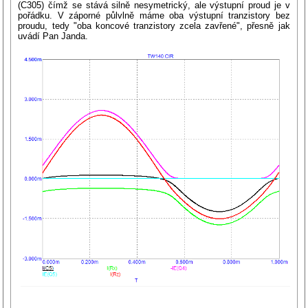
(C305) čímž se stává silně nesymetrický, ale výstupní proud je v
pořádku. V záporné půlvlně máme oba výstupní tranzistory bez
proudu, tedy "oba koncové tranzistory zcela zavřené", přesně jak
uvádí Pan Janda.