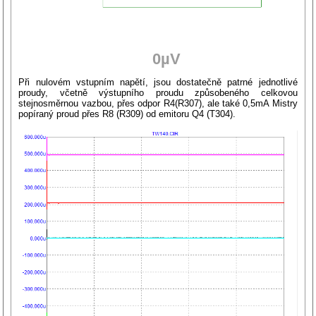
0µV
Při nulovém vstupním napětí, jsou dostatečně patrné jednotlivé
proudy, včetně výstupního proudu způsobeného celkovou
stejnosměrnou vazbou, přes odpor R4(R307), ale také 0,5mA Mistry
popíraný proud přes R8 (R309) od emitoru Q4 (T304).