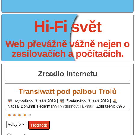
Hi-Fi svět
Web převážně vážně nejen o
zesilovačích a počítačích.
Zrcadlo internetu
Transiwatt pod palbou Trolů
Vytvořeno: 3. září 2019
|
Zveřejněno: 3. září 2019
|
Napsal Bohumil_Federmann
|
Vytisknout
|
E-mail
|
Zobrazení: 8975
Hodnocení
Hodnoťte
uživatelů:
4
/
5
prosím