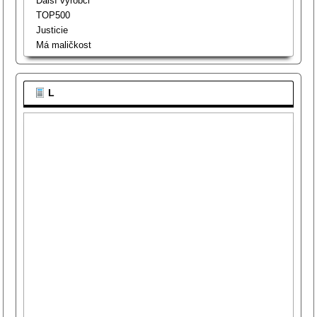
Dálší výrobci
TOP500
Justicie
Má maličkost
L