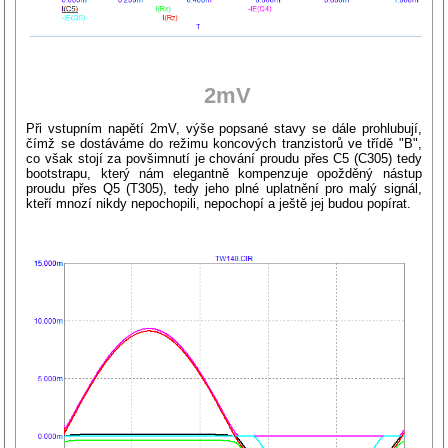
2mV
Při vstupním napětí 2mV, výše popsané stavy se dále prohlubují,
čímž se dostáváme do režimu koncových tranzistorů ve třídě "B",
co však stojí za povšimnutí je chování proudu přes C5 (C305) tedy
bootstrapu, který nám elegantně kompenzuje opožděný nástup
proudu přes Q5 (T305), tedy jeho plné uplatnění pro malý signál,
kteří mnozí nikdy nepochopili, nepochopí a ještě jej budou popírat.