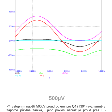
500µV
Při vstupním napětí 500µV proud od emitoru Q4 (T304) významně v
záporné půlvlně zaniká, jeho pokles nahrazuje proud přes C5