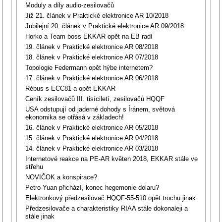
Moduly a díly audio-zesilovačů
Již 21. článek v Praktické elektronice AR 10/2018
Jubilejní 20. článek v Praktické elektronice AR 09/2018
Horko a Team boss EKKAR opět na EB radí
19. článek v Praktické elektronice AR 08/2018
18. článek v Praktické elektronice AR 07/2018
Topologie Federmann opět hýbe internetem?
17. článek v Praktické elektronice AR 06/2018
Rébus s ECC81 a opět EKKAR
Ceník zesilovačů III. tisíciletí, zesilovačů HQQF
USA odstupují od jaderné dohody s Íránem, světová
ekonomika se otřásá v základech!
16. článek v Praktické elektronice AR 05/2018
15. článek v Praktické elektronice AR 04/2018
14. článek v Praktické elektronice AR 03/2018
Internetové reakce na PE-AR květen 2018, EKKAR stále ve
střehu
NOVIČOK a konspirace?
Petro-Yuan přichází, konec hegemonie dolaru?
Elektronkový předzesilovač HQQF-55-510 opět trochu jinak
Předzesilovače a charakteristiky RIAA stále dokonaleji a
stále jinak