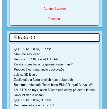
Autorský zákon
Facebook
Nejčtenější
QQF-55 KS 500W, 1. část
Stavíme zesilovač
Rébus s ECC81 a opět EKKAR
Korekční zesilovač „zapojení Federmann“
Proudová ochrana audio zesilovače
Jak na 3D Eagle
Zesilovače a fakta o jejich konstruktérech
Bastlírna - všeuměl Team boss EKKAR, nyní As vs. Ws
I MISTŘI se mýlí, aneb 50let slepé cesty po desíti letech
Nový vzhled a obsah
QQF-55 KS 500W, 3. část
Vnímáme infra a ultra zvuk?