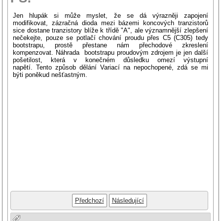
Jen hlupák si může myslet, že se dá výrazněji zapojení
modifikovat, zázračná dioda mezi bázemi koncových tranzistorů
sice dostane tranzistory blíže k třídě "A", ale významnější zlepšení
nečekejte, pouze se potlačí chování proudu přes C5 (C305) tedy
bootstrapu, prostě přestane nám přechodové zkreslení
kompenzovat. Náhrada bootstrapu proudovým zdrojem je jen další
pošetilost, která v konečném důsledku omezí výstupní
napětí. Tento způsob dělání Variací na nepochopené, zdá se mi
býti poněkud nešťastným.
Předchozí
Následující