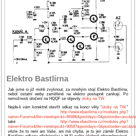
Elektro Bastlírna
Jak jsme si již mohli zvyknout, za mnohým stojí Elektro Bastlírna,
neboť ostatní weby zaměřené na elektro postupně zanikají. Po
nemožnosti útočení na HQQF se objevily
útoky na TW
.
Nejde-li vám korektně otevřít odkaz na konci věty "
útoky na TW
."
http://www.ebastlirna.cz/modules.php?
name=Forums&file=viewtopic&t=86986&postdays=0&postorder=asc&sta
také
http://www.ebastlirna.cz/modules.php?
name=Forums&file=viewtopic&t=90587&postdays=0&postorder=asc&sta
vězte že to není ani Vaše, ani má chyba, je to jen záměr Elektro
Bastlírny odkazy přicházející s Hi-Fi světa účelově přesměrovávat.