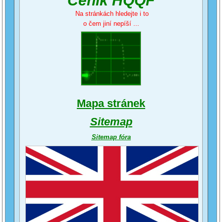
Ceník HQQF
Na stránkách hledejte i to
o čem jiní nepíší ...
Mapa stránek
Sitemap
Sitemap fóra