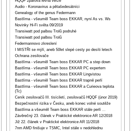
HQQF 2párová levná verze
Audio - Koronavirus a pětašedesátníci
Genealogy of the genus Federmann
Bastlírna - všeuměl Team boss EKKAR, nyní As vs. Ws
Novinky Hi-Fi světa 09/2019
Transiwatt pod palbou Trolů podruhé
Transiwatt pod palbou Trolů
Federmannovo zkreslení
I MISTŘI se mýlí, aneb 50let slepé cesty po desíti letech
Ochrana zesilovače
Bastlírna - všeuměl Team boss EKKAR PC a step down
Bastlírna - všeuměl Team boss EKKAR PC expertem
Bastlírna - všeuměl Team boss EKKAR Lingvistou
Bastlírna - všeuměl Team boss EKKAR trapně perlí
Bastlírna - všeuměl Team boss EKKAR a Curieova teplota
(Tc)
Ceník zesilovačů III. tisíciletí, zesilovačů HQQF (únor 2019)
Bezpečnostní rizika v Česku, aneb konec volné soutěže
Bastlírna a všeuměl Team boss EKKAR stále perlí ...
Závěrečný 23. článek v Praktické elektronice AR 12/2018
Již 22. článek v Praktické elektronice AR 11/2018
7nm AMD finišuje v TSMC, Intel stále v nedohlednu