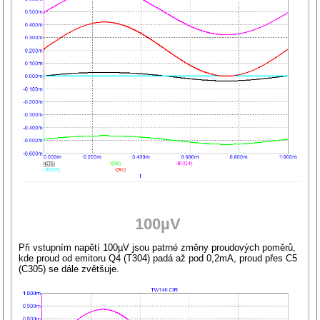
100µV
Při vstupním napětí 100µV jsou patrné změny proudových poměrů,
kde proud od emitoru Q4 (T304) padá až pod 0,2mA, proud přes C5
(C305) se dále zvětšuje.