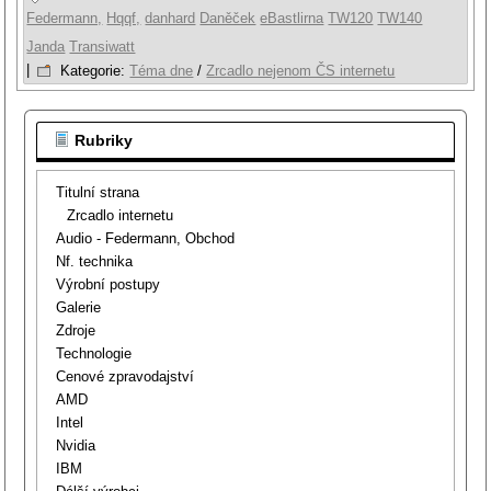
Federmann,
Hqqf,
danhard
Daněček
eBastlirna
TW120
TW140
Janda
Transiwatt
|
Kategorie:
Téma dne
/
Zrcadlo nejenom ČS internetu
Rubriky
Titulní strana
Zrcadlo internetu
Audio - Federmann, Obchod
Nf. technika
Výrobní postupy
Galerie
Zdroje
Technologie
Cenové zpravodajství
AMD
Intel
Nvidia
IBM