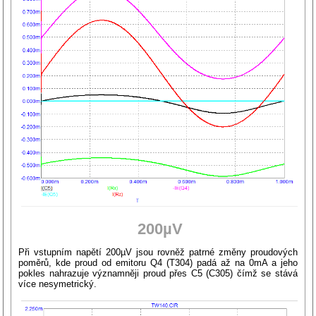
200µV
Při vstupním napětí 200µV jsou rovněž patrné změny proudových
poměrů, kde proud od emitoru Q4 (T304) padá až na 0mA a jeho
pokles nahrazuje významněji proud přes C5 (C305) čímž se stává
více nesymetrický.