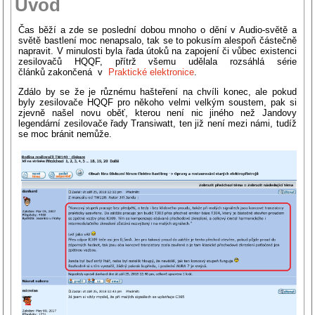
Úvod
Čas běží a zde se poslední dobou mnoho o dění v Audio-světě a
světě bastlení moc nenapsalo, tak se to pokusím alespoň částečně
napravit. V minulosti byla řada útoků na zapojení či vůbec existenci
zesilovačů HQQF, přítrž všemu udělala rozsáhlá série
článků zakončená v
Praktické elektronice
.
Zdálo by se že je různému hašteření na chvíli konec, ale pokud
byly zesilovače HQQF pro někoho velmi velkým soustem, pak si
zjevně našel novu oběť, kterou není nic jiného než Jandovy
legendární zesilovače řady Transiwatt, ten již není mezi námi, tudíž
se moc bránit nemůže.