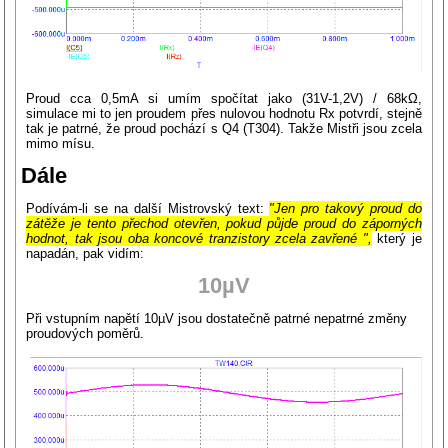
Proud cca 0,5mA si umím spočítat jako (31V-1,2V) / 68kΩ,
simulace mi to jen proudem přes nulovou hodnotu Rx potvrdí, stejně
tak je patrné, že proud pochází s Q4 (T304). Takže Mistři jsou zcela
mimo mísu.
Dále
Podívám-li se na další Mistrovský text:
"Jen pro takový proud do
zátěže je tento přechod otevřen, pokud půjde proud do záporných
hodnot, tak jsou oba koncové tranzistory zcela zavřené ",
který je
napadán, pak vidím:
10µV
Při vstupním napětí 10µV jsou dostatečně patrné nepatrné změny
proudových poměrů.