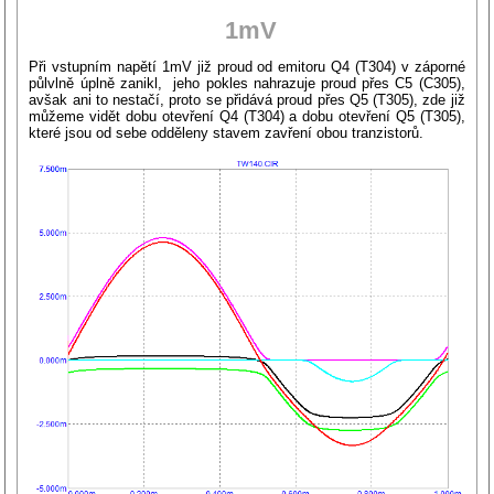
1mV
Při vstupním napětí 1mV již proud od emitoru Q4 (T304) v záporné
půlvlně úplně zanikl, jeho pokles nahrazuje proud přes C5 (C305),
avšak ani to nestačí, proto se přidává proud přes Q5 (T305), zde již
můžeme vidět dobu otevření Q4 (T304) a dobu otevření Q5 (T305),
které jsou od sebe odděleny stavem zavření obou tranzistorů.