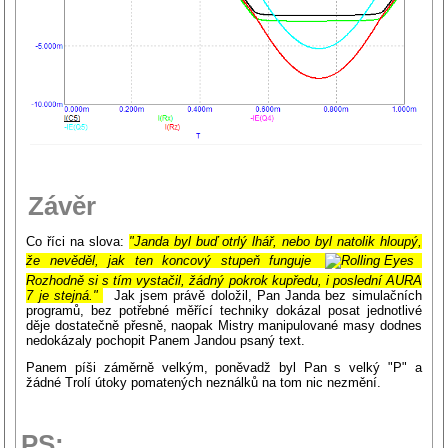
Závěr
Co říci na slova:
"Janda byl buď otrlý lhář, nebo byl natolik hloupý,
že nevěděl, jak ten koncový stupeň funguje
Rozhodně si s tím vystačil, žádný pokrok kupředu, i poslední AURA
7 je stejná."
Jak jsem právě doložil, Pan Janda bez simulačních
programů, bez potřebné měřící techniky dokázal posat jednotlivé
děje dostatečně přesně, naopak Mistry manipulované masy dodnes
nedokázaly pochopit Panem Jandou psaný text.
Panem píši záměrně velkým, poněvadž byl Pan s velký "P" a
žádné Trolí útoky pomatených neználků na tom nic nezmění.
PS: