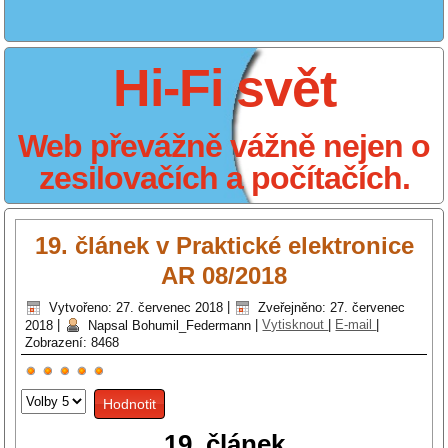
Hi-Fi svět
Web převážně vážně nejen o
zesilovačích a počítačích.
19. článek v Praktické elektronice
AR 08/2018
Vytvořeno: 27. červenec 2018
|
Zveřejněno: 27. červenec
2018
|
Napsal Bohumil_Federmann
|
Vytisknout
|
E-mail
|
Zobrazení: 8468
Hodnocení
Hodnoťte
uživatelů:
5
/
5
prosím
19. článek