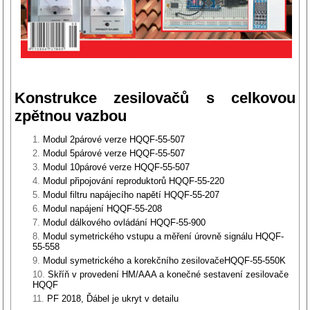
Konstrukce zesilovačů s celkovou
zpětnou vazbou
Modul 2párové verze HQQF-55-507
Modul 5párové verze HQQF-55-507
Modul 10párové verze HQQF-55-507
Modul připojování reproduktorů HQQF-55-220
Modul filtru napájecího napětí HQQF-55-207
Modul napájení HQQF-55-208
Modul dálkového ovládání HQQF-55-900
Modul symetrického vstupu a měření úrovně signálu HQQF-
55-558
Modul symetrického a korekčního zesilovačeHQQF-55-550K
Skříň v provedení HM/AAA a konečné sestavení zesilovače
HQQF
PF 2018, Ďábel je ukryt v detailu