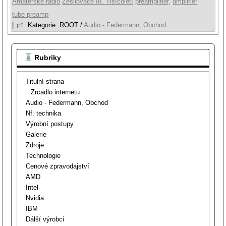
Amaterské radio
Zesilovače III. Tisícoletí
preamplifier,
amplifier
tube preamp
|
Kategorie:
ROOT
/
Audio - Federmann, Obchod
Rubriky
Titulní strana
Zrcadlo internetu
Audio - Federmann, Obchod
Nf. technika
Výrobní postupy
Galerie
Zdroje
Technologie
Cenové zpravodajství
AMD
Intel
Nvidia
IBM
Dálší výrobci