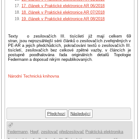
17. článek v Praktické elektronice AR 06/2018
18. článek v Praktické elektronice AR 07/2018
19. článek v Praktické elektronice AR 08/2018
Texty o zesilovačích III. tisíciletí již mají celkem 69
stran, jsou nejrozsáhlejší sérii článků o zesilovačích zveřejněných v
PE-AR a jejich předchůdcích, pokračování textů o zesilovačích III.
tisícletí, zesilovačích bez celkové zpětné vazby, v článcích je
postupně poodhalována řada originálních detailů Topologie
Federmann a doposud nikým nepublikovaných.
Národní Technická knihovna
Předchozí
Následující
Federmann,
Hqqf,
zesilovač
předzesilovač
Praktická elektronika