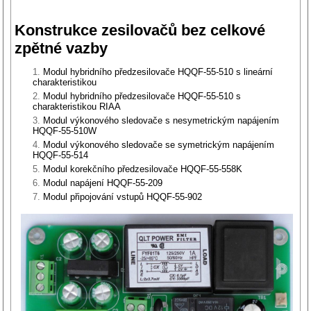
Konstrukce zesilovačů bez celkové
zpětné vazby
Modul hybridního předzesilovače HQQF-55-510 s lineární
charakteristikou
Modul hybridního předzesilovače HQQF-55-510 s
charakteristikou RIAA
Modul výkonového sledovače s nesymetrickým napájením
HQQF-55-510W
Modul výkonového sledovače se symetrickým napájením
HQQF-55-514
Modul korekčního předzesilovače HQQF-55-558K
Modul napájení HQQF-55-209
Modul připojování vstupů HQQF-55-902