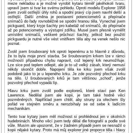
meze nekladou a je možné vyrobit kytaru téměř jakéhokoli tvaru,
upravil jsem si tvar ke svému pohledu. Oproti modelu Explorer 1958
jsem zvolil ostřejší úhly rohů a spodní pravý cíp jsem navrhl delší a
ostřejší. Další změna je postavení potenciometrů a přepínače
snímačů do řady rovnoběžně se spodní hranou těla. Vynechal jsem
pickguard, který kryje šachty pro kabeláž od snímačů, do přepínače
až po potenciometry a výstupní zdířku. Musel jsem přesně vyměřit
umístění snímačů, veškeré průchozí šachty, jelikož bez použití
pickguardu je nutné vše vést vnitřkem těla aby na venek nešlo nic
poznat.
Zvolil jsem šroubovaný krk oproti lepenému a to hlavně z důvodu,
že to byla moje první stavba. Se šroubovaným krkem lze v rámci
možností případnou chybu napravit, což lepený krk neumožňuje.
Lze sice pod teplem odlepit, ale je to už velký zásah, který nemusí
někdy skončit dobře. Napojení těla ke krku jsem však zvolil
podobně jako to je u lepeného krku. Je zde pozvolný přechod krku
na tělo. U šroubovaných krků je tam většinou „schod“, jenže
pozvolný přechod vypadá líp.
Hlavu krku jsem zvolil podle explorerů, které staví pan Ken
Lawrence. Nedělal jsem ale kopii, je tam také hodně věcí
pozměněných. Například jsem chtěl, aby struny za ořechem šly
pořád ve stejném směru a nerozbíhaly se od sebe k ladícím
mechanikám.
Tento tvar kytary jsem měl možnost si prohlédnout jen v okolních
hudebninách. Mnoho věcí jsem tedy dělal dle fotografií a podle své
vůle. Musím ale upozornit, že v žádném případě jsem se nesnažil o
kopii nějaké kytary. Proto má můj explorer jiné proporce těla i hlavy