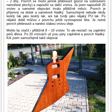
– 2 dny. Povrch se může jemně přebrousit (pozor na vybroušení
namořené plochy) a napouští se další vrstva. Já jsem napouštěl 20
vrstev a samotné olejování trvalo přibližně měsíc. Povrch je
příjemný na dotek a sametově hladký. Samozřejmě nebude nikdy
lesklý tak jako lesklý lak, ani tak tvrdý jako nějaký PU lak. Po
nějaké době můžou z povrchu ještě vystoupnout léta. Je nutné
povrch přebrousit a nanést slabou vrstvu oleje.
Mohlo by stačit i přibližně 8 – 10 vrstev. To ale nestačí na zaplnění
pórů dřeva. Po 20 vrstvách už jsou póry zaplněné a povrch hladký.
Krk jsem samozřejmě také olejoval.