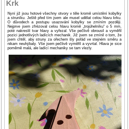
Krk
Nyní již jsou hotové všechny otvory v těle kromě umístění kobylky
a struníku. Ještě před tím jsem ale musel udělat celou hlavu krku.
O důvodech a postupu usazování kobylky se zmíním později.
Nejprve jsem zfrézoval celou hlavu kromě „trojúhelníku“ o 5 mm,
poté nakreslil tvar hlavy a vyřezal. Vše pečlivě obrousil a vyměřil
pozici jednotlivých ladících mechanik. Již jsem se zmínil o tom, že
jsem chtěl, aby struny za ořechem šly pořád ve stejném směru a
nikam neuhýbaly. Vše jsem pečlivě vyměřil a vyvrtal. Hlava je sice
poměrně malá, ale ladící mechaniky se tam vlezly.