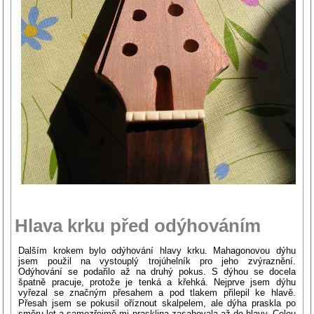
Hlava krku před odýhováním
Dalším krokem bylo odýhování hlavy krku. Mahagonovou dýhu
jsem použil na vystouplý trojúhelník pro jeho zvýraznění.
Odýhování se podařilo až na druhý pokus. S dýhou se docela
špatně pracuje, protože je tenká a křehká. Nejprve jsem dýhu
vyřezal se značným přesahem a pod tlakem přilepil ke hlavě.
Přesah jsem se pokusil oříznout skalpelem, ale dýha praskla po
směru let a samozřejmě mi prasklina zasahovala až do hlavy. Celou