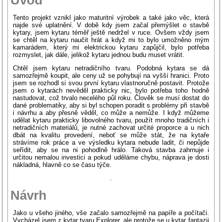
Tento projekt vznikl jako maturitní výrobek a také jako věc, která
najde své uplatnění. V době kdy jsem začal přemýšlet o stavbě
kytary, jsem kytaru téměř ještě nedržel v ruce. Ovšem vždy jsem
se chtěl na kytaru naučit hrát a když mi to bylo umožněno mým
kamarádem, který mi elektrickou kytaru zapůjčil, bylo potřeba
rozmyslet, jak dále, jelikož kytaru jednou budu muset vrátit.
Chtěl jsem kytaru netradičního tvaru. Podobná kytara se dá
samozřejmě koupit, ale ceny už se pohybují na vyšší hranici. Proto
jsem se rozhodl si svou první kytaru vlastnoručně postavit. Protože
jsem o kytarách nevěděl prakticky nic, bylo potřeba toho hodně
nastudovat, což trvalo necelého půl roku. Člověk se musí dostat do
dané problematiky, aby si byl schopen poradit s problémy při stavbě
i návrhu a aby přesně věděl, co může a nemůže. I když můžeme
udělat kytaru prakticky libovolného tvaru, použít mnoho tradičních i
netradičních materiálů, je nutné zachovat určité proporce a u nich
dbát na kvalitu provedení, neboť se může stát, že na kytaře
strávíme rok práce a ve výsledku kytara nebude ladit, či nepůjde
seřídit, aby se na ni pohodlně hrálo. Taková stavba zahrnuje i
určitou nemalou investici a pokud uděláme chybu, náprava je dosti
nákladná, hlavně co se času týče.
.
Návrh
Jako u všeho jiného, vše začalo samozřejmě na papíře a počítači.
Vycházel jsem z kytar tvaru Explorer, ale protože se u kytar fantazii