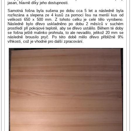
jasan, hlavně díky jeho dostupnosti.
Samotná fošna byla sušena po dobu cca 5 let a následně byla
rozřezána a slepena ze 4 kusů za pomoci lisu na menší kus od
velikosti 650 x 500 mm. Z tohoto celku je celé tělo vyrobeno.
Následně bylo dřevo uskladněno po dobu 2 měsíců v suchém
prostředí při pokojové teplotě, aby se dřevo ustálilo. Během té doby
se fošna ještě malinko prohnula, to ale nevadilo, jelikož 20 mm se
následně brousilo pryč. Po této době mělo dřevo přibližně 9%
vlhkosti, což je vhodné pro další zpracování.