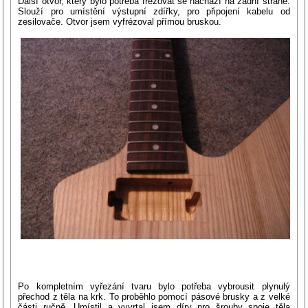
Další otvor, který bylo potřeba frézovat se nachází na zadní straně.
Slouží pro umístění výstupní zdířky, pro připojení kabelu od
zesilovače. Otvor jsem vyfrézoval přímou bruskou.
Po kompletním vyřezání tvaru bylo potřeba vybrousit plynulý
přechod z těla na krk. To proběhlo pomocí pásové brusky a z velké
části ručně. Umístil a vyvrtal jsem díry pro šrouby spoje těla