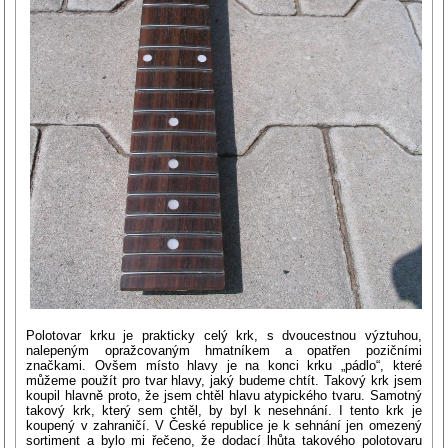
Polotovar krku je prakticky celý krk, s dvoucestnou výztuhou,
nalepeným opražcovaným hmatníkem a opatřen pozičními
značkami. Ovšem místo hlavy je na konci krku „pádlo“, které
můžeme použít pro tvar hlavy, jaký budeme chtít. Takový krk jsem
koupil hlavně proto, že jsem chtěl hlavu atypického tvaru. Samotný
takový krk, který sem chtěl, by byl k nesehnání. I tento krk je
koupený v zahraničí. V České republice je k sehnání jen omezený
sortiment a bylo mi řečeno, že dodací lhůta takového polotovaru