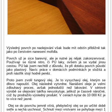
Výsledný povrch po naolejování však bude mít odstín přibližně tak
jako po čerstvém nanesení mořidla.
Povrch už je sice barevný, ale je nutné jej nějak zakonzervovat.
Používají se různé nitro, či PU laky, ovšem já se vydal jinou
cestou. PU lak jsem nechtěl z důvodu, že při doteku povrch působí
jako plastový. Navíc práce v domácích podmínkách je složitá a
profi nástřik stojí hodně peněz.
Proto jsem zvolil tungový olej. Je to vysychavý olej, kterým se
dřevo napouští. Olej následně vytvrdne. Nanášení oleje je velmi
zdlouhavý proces, avšak jednodušší než lakování. V sériové
výrobě se olejování takřka nevyskytuje, jelikož je časově náročné,
což by prodražilo výsledný produkt. V cenách kytar do 10 000 Kč je
to více než jasné.
Olej se do povrchu jemně vtírá, přebytečný olej se po určité době
setře a nechá uschnout. Schnutí mezi vrstvami se pohybuje mezi 1