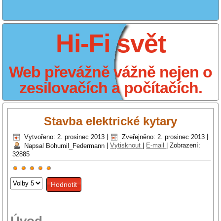
Hi-Fi svět
Web převážně vážně nejen o
zesilovačích a počítačích.
Stavba elektrické kytary
Vytvořeno: 2. prosinec 2013
|
Zveřejněno: 2. prosinec 2013
|
Napsal Bohumil_Federmann
|
Vytisknout
|
E-mail
|
Zobrazení:
32885
Hodnocení
Hodnoťte
uživatelů:
5
/
5
prosím
Úvod