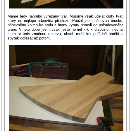
Máme tedy nahrubo vyřezaný tvar. Musíme však udělat čistý tvar,
který co nejlépe odpovídá předloze. Použil jsem pásovou brusku,
připevněno kolmo ke stolu a hrany kytary brousil do požadovaného
tvaru. V této době jsem však ještě neměl krk k dispozici, nechal
jsem si tedy značnou rezervu, abych mohl krk pořádně oměřit a
zbytek dořezat až potom.