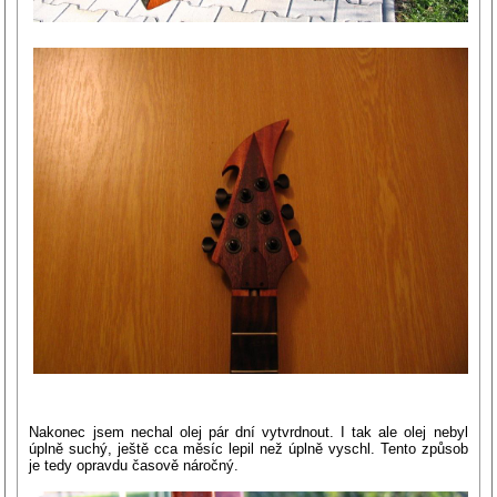
Nakonec jsem nechal olej pár dní vytvrdnout. I tak ale olej nebyl
úplně suchý, ještě cca měsíc lepil než úplně vyschl. Tento způsob
je tedy opravdu časově náročný.