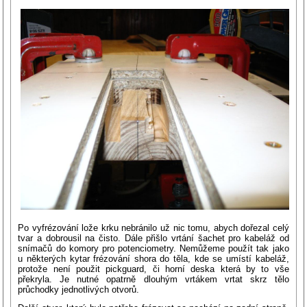
Po vyfrézování lože krku nebránilo už nic tomu, abych dořezal celý
tvar a dobrousil na čisto. Dále přišlo vrtání šachet pro kabeláž od
snímačů do komory pro potenciometry. Nemůžeme použít tak jako
u některých kytar frézování shora do těla, kde se umístí kabeláž,
protože není použit pickguard, či horní deska která by to vše
překryla. Je nutné opatrně dlouhým vrtákem vrtat skrz tělo
průchodky jednotlivých otvorů.