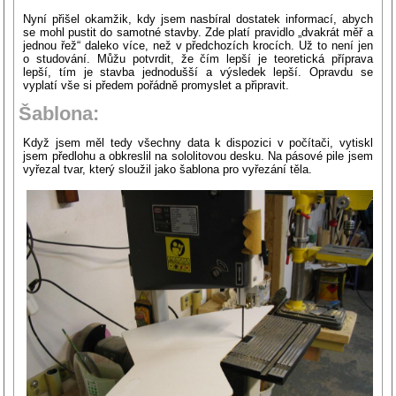
Nyní přišel okamžik, kdy jsem nasbíral dostatek informací, abych
se mohl pustit do samotné stavby. Zde platí pravidlo „dvakrát měř a
jednou řež“ daleko více, než v předchozích krocích. Už to není jen
o studování. Můžu potvrdit, že čím lepší je teoretická příprava
lepší, tím je stavba jednodušší a výsledek lepší. Opravdu se
vyplatí vše si předem pořádně promyslet a připravit.
Šablona:
Když jsem měl tedy všechny data k dispozici v počítači, vytiskl
jsem předlohu a obkreslil na sololitovou desku. Na pásové pile jsem
vyřezal tvar, který sloužil jako šablona pro vyřezání těla.