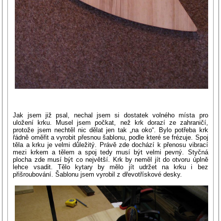
Jak jsem již psal, nechal jsem si dostatek volného místa pro
uložení krku. Musel jsem počkat, než krk dorazí ze zahraničí,
protože jsem nechtěl nic dělat jen tak „na oko“. Bylo potřeba krk
řádně oměřit a vyrobit přesnou šablonu, podle které se frézuje. Spoj
těla a krku je velmi důležitý. Právě zde dochází k přenosu vibrací
mezi krkem a tělem a spoj tedy musí být velmi pevný. Styčná
plocha zde musí být co největší. Krk by neměl jít do otvoru úplně
lehce vsadit. Tělo kytary by mělo jít udržet na krku i bez
přišroubování. Šablonu jsem vyrobil z dřevotřískové desky.