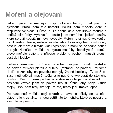
Moření a olejování
Jelikož jasan a mahagon mají odlišnou barvu, chtěl jsem je
sjednotit. Proto jsem tělo namořil. Použil jsem mořidlo které je
rozpustné ve vodě. Důvod je, že schne déle než lihové mořidlo a
nedělá tolik fleky. Vyhovující odstín jsem namíchal, jelikož odstíny
které se dají koupit, mi nevyhovovaly. Moření je si nutné vyzkoušet
na zkušební desce, nejlépe ze stejného dřeva abychom zjistili celý
postup jak mořit a hlavně viděli výsledek a mohli se případně poučit
z chyb. Nanášení mořidla na kytaru musí být bezchybné, protože
dřevo mořidlo vpije a v případě problému bychom museli brousit
dost do hloubky.
Celkově jsem mořil 3x. Vždy způsobem, že jsem mořidlo nastříkal
na povrch stříkací pistolí a hubkou „roztahal“ po povrchu. Musíme
si dát pozor, aby na povrchu nezbyly žádné bublinky. Ty totiž po
zaschnutí udělají tmavší tečky a je nutné je vybrousit do stejného
odstínu. Povrch jsem po každé vrstvě mořidla jemně zbrousil. Po
poslední vrstvě jsem do povrch brousil různě, aby nebyl všude
stejný. Jsou tam tedy světlejší místa, hrany jsou tmavší apod.
Po zaschnutí mořidla celý povrch ztmavne a někdy se na něm
objeví bílé krystalky. Ty jdou setřít. Je to mořidlo, které se nevpilo a
zaschlo na povrchu.