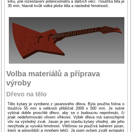
krku, jiné rozestavení potenciometrů a dalších věcí. Tloušťka těla je
35 mm, hlavně kvůli velké ploše těla a následné hmotnosti.
Volba materiálů a příprava
výroby
Dřevo na tělo
Tělo kytary je vyrobeno z jasanového dřeva. Byla použita fošna o
tloušťce 55 mm a velikosti přibližně 2000 x 500 mm. Je nutné
vybírat dobře proschlé dřevo, aby se v budoucnu neprohnulo, či
jinak nedeformovalo vlivem vlhkosti. Výběr dřeva má samozřejmě
vliv na výsledný zvuk. Jasan je pro stavbu kytary vhodný, ale jeho
nevýhoda je vysoká hmotnost. Většinou se používá bahenní jasan,
který je pórovitější a mnohem lehčí. Já jsem ovšem zvolil evropský