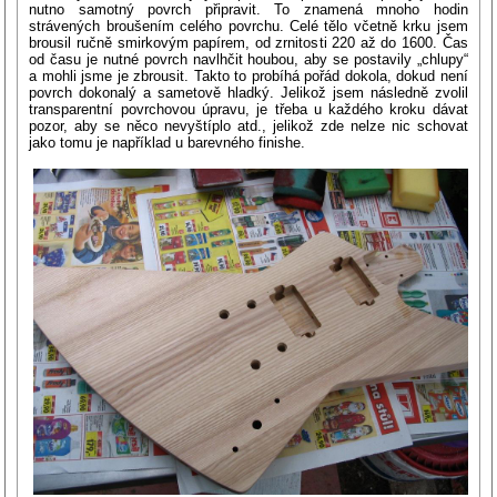
nutno samotný povrch připravit. To znamená mnoho hodin
strávených broušením celého povrchu. Celé tělo včetně krku jsem
brousil ručně smirkovým papírem, od zrnitosti 220 až do 1600. Čas
od času je nutné povrch navlhčit houbou, aby se postavily „chlupy“
a mohli jsme je zbrousit. Takto to probíhá pořád dokola, dokud není
povrch dokonalý a sametově hladký. Jelikož jsem následně zvolil
transparentní povrchovou úpravu, je třeba u každého kroku dávat
pozor, aby se něco nevyštíplo atd., jelikož zde nelze nic schovat
jako tomu je například u barevného finishe.