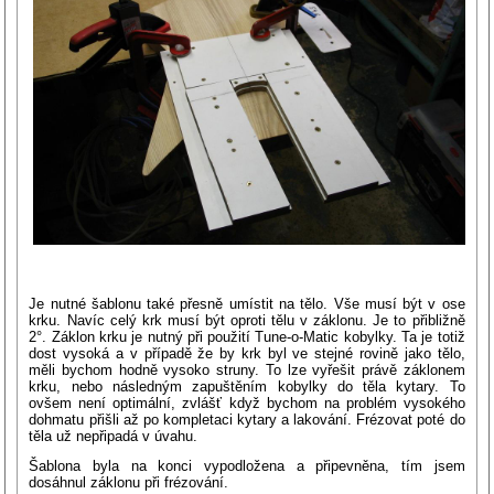
Je nutné šablonu také přesně umístit na tělo. Vše musí být v ose
krku. Navíc celý krk musí být oproti tělu v záklonu. Je to přibližně
2°. Záklon krku je nutný při použití Tune-o-Matic kobylky. Ta je totiž
dost vysoká a v případě že by krk byl ve stejné rovině jako tělo,
měli bychom hodně vysoko struny. To lze vyřešit právě záklonem
krku, nebo následným zapuštěním kobylky do těla kytary. To
ovšem není optimální, zvlášť když bychom na problém vysokého
dohmatu přišli až po kompletaci kytary a lakování. Frézovat poté do
těla už nepřipadá v úvahu.
Šablona byla na konci vypodložena a připevněna, tím jsem
dosáhnul záklonu při frézování.