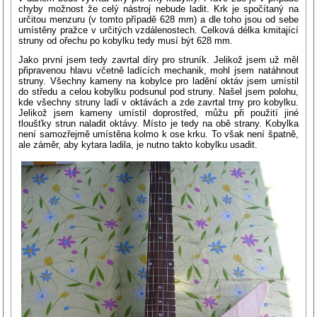
chyby možnost že celý nástroj nebude ladit. Krk je spočítaný na
určitou menzuru (v tomto případě 628 mm) a dle toho jsou od sebe
umístěny pražce v určitých vzdálenostech. Celková délka kmitající
struny od ořechu po kobylku tedy musí být 628 mm.
Jako první jsem tedy zavrtal díry pro struník. Jelikož jsem už měl
připravenou hlavu včetně ladících mechanik, mohl jsem natáhnout
struny. Všechny kameny na kobylce pro ladění oktáv jsem umístil
do středu a celou kobylku podsunul pod struny. Našel jsem polohu,
kde všechny struny ladí v oktávách a zde zavrtal trny pro kobylku.
Jelikož jsem kameny umístil doprostřed, můžu při použití jiné
tloušťky strun naladit oktávy. Místo je tedy na obě strany. Kobylka
není samozřejmě umístěna kolmo k ose krku. To však není špatně,
ale záměr, aby kytara ladila, je nutno takto kobylku usadit.