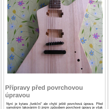
Přípravy před povrchovou
úpravou
Nyní je kytara „funkční“ ale chybí ještě povrchová úprava. Před
samotným lakováním či jiným způsobem povrchové úpravy je však