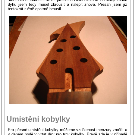
dýhu jsem tedy musel zbrousit a nalepit znova. Přesah jsem již
tentokrát ručně opatrně brousil.
Umístění kobylky
Pro přesné umístění kobylky můžeme vzdálenost menzury změřit a
v daném bodě vyvrtat díry pro trny kobylky. Právě zde je v případě