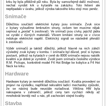
krku by byla přibližně půl roku. Byla by samozřejmě další možnost,
nechat vyrobit krk u kytaráře na zakázku. Toto řešení ale
nepřipadalo v úvahu, jelikož výroba takového krku stojí moc peněz.
Snímače
Důležitou součástí elektrické kytary jsou snímače. Zvuk sice
z kytary vyloudíme brnknutím struny, ovšem ten musíme nějak
sejmout a „poslat“ k zesilovači. Ve snímači jsou cívky, jejichž jádra
se vyrábí z různých materiálů. Vlivem kmitání struny se v cívce
indukuje elektrické napětí. Elektrický signál se následně přenáší
k zesilovači.
Výběr snímačů je taktéž důležitý, jelikož hlavně na nich záleží
výsledný zvuk kytary v kombu. I snímače byl důvod, proč si kytaru
postavit, jelikož na kytarách v ceně do 8000 snímače nejsou natolik
kvalitní a je dobré je vyměnit. Zvolil jsem snímače českého výrobce
R.M. Pickups, konkrétně model F4 Hot Bridge ke kobylce a F4 Hot
Neck ke krku.
Hardware
Hardware kytary je neméně důležitou součástí. Kvalita provedení se
projeví na výsledku, například nekvalitní ladící mechaniky způsobí,
že se nástroj bude neustále rozlaďovat. Většina HW byla
nakoupena v zahraničí, jelikož ceny tam vychází někdy až
mnohokrát levněji než u nás, při zachování stejné kvality.
Stavba