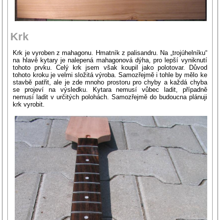
Krk
Krk je vyroben z mahagonu. Hmatník z palisandru. Na „trojúhelníku“
na hlavě kytary je nalepená mahagonová dýha, pro lepší vyniknutí
tohoto prvku. Celý krk jsem však koupil jako polotovar. Důvod
tohoto kroku je velmi složitá výroba. Samozřejmě i tohle by mělo ke
stavbě patřit, ale je zde mnoho prostoru pro chyby a každá chyba
se projeví na výsledku. Kytara nemusí vůbec ladit, případně
nemusí ladit v určitých polohách. Samozřejmě do budoucna plánuji
krk vyrobit.