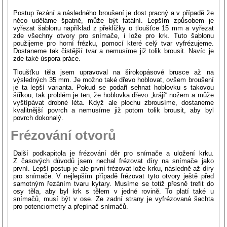
Postup řezání a následného broušení je dost pracný a v případě že
něco uděláme špatně, může být fatální. Lepším způsobem je
vyřezat šablonu například z překližky o tloušťce 15 mm a vyřezat
zde všechny otvory pro snímače, i lože pro krk. Tuto šablonu
použijeme pro horní frézku, pomocí které celý tvar vyfrézujeme.
Dostaneme tak čistější tvar a nemusíme již tolik brousit. Navíc je
zde také úspora práce.
Tloušťku těla jsem upravoval na širokopásové brusce až na
výsledných 35 mm. Je možno také dřevo hoblovat, ovšem broušení
je ta lepší varianta. Pokud se podaří sehnat hoblovku s takovou
šířkou, tak problém je ten, že hoblovka dřevo „krájí“ nožem a může
vyštípávat drobné léta. Když ale plochu zbrousíme, dostaneme
kvalitnější povrch a nemusíme již potom tolik brousit, aby byl
povrch dokonalý.
Frézování otvorů
Další podkapitola je frézování děr pro snímače a uložení krku.
Z časových důvodů jsem nechal frézovat díry na snímače jako
první. Lepší postup je ale první frézovat lože krku, následně až díry
pro snímače. V nejlepším případě frézovat tyto otvory ještě před
samotným řezáním tvaru kytary. Musíme se totiž přesně trefit do
osy těla, aby byl krk s tělem v jedné rovině. To platí také u
snímačů, musí být v ose. Ze zadní strany je vyfrézovaná šachta
pro potenciometry a přepínač snímačů.