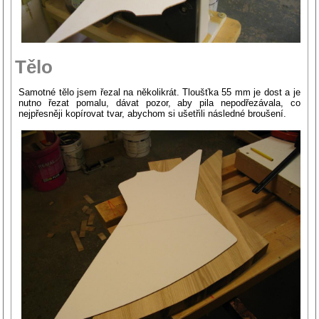
Tělo
Samotné tělo jsem řezal na několikrát. Tloušťka 55 mm je dost a je
nutno řezat pomalu, dávat pozor, aby pila nepodřezávala, co
nejpřesněji kopírovat tvar, abychom si ušetřili následné broušení.