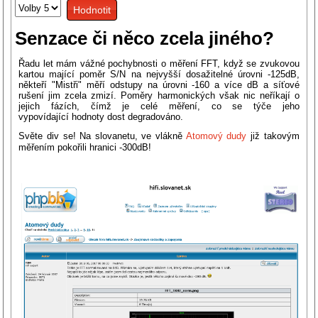
Hodnoťte
uživatelů:
3
/
5
prosím
Senzace či něco zcela jiného?
Řadu let mám vážné pochybnosti o měření FFT, když se zvukovou
kartou mající poměr S/N na nejvyšší dosažitelné úrovni -125dB,
někteří "Mistři" měří odstupy na úrovni -160 a více dB a síťové
rušení jim zcela zmizí. Poměry harmonických však nic neříkají o
jejich fázích, čímž je celé měření, co se týče jeho
vypovídající hodnoty dost degradováno.
Světe div se! Na slovanetu, ve vlákně
Atomový dudy
již takovým
měřením pokořili hranici -300dB!