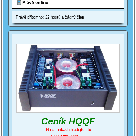
Právě online
Právě přítomno: 22 hostů a žádný člen
Ceník HQQF
Na stránkách hledejte i to
o čem jiní nepíší ...