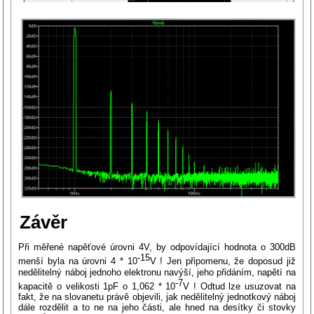
Závěr
Při měřené napěťové úrovni 4V, by odpovídající hodnota o 300dB
-15
menší byla na úrovni 4 * 10
V ! Jen připomenu, že doposud již
nedělitelný náboj jednoho elektronu navýší, jeho přidáním, napětí na
-7
kapacitě o velikosti 1pF o 1,062 * 10
V ! Odtud lze usuzovat na
fakt, že na slovanetu právě objevili, jak nedělitelný jednotkový náboj
dále rozdělit a to ne na jeho části, ale hned na desítky či stovky