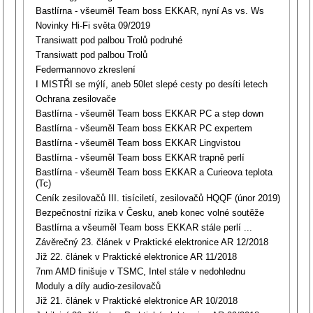
Bastlírna - všeuměl Team boss EKKAR, nyní As vs. Ws
Novinky Hi-Fi světa 09/2019
Transiwatt pod palbou Trolů podruhé
Transiwatt pod palbou Trolů
Federmannovo zkreslení
I MISTŘI se mýlí, aneb 50let slepé cesty po desíti letech
Ochrana zesilovače
Bastlírna - všeuměl Team boss EKKAR PC a step down
Bastlírna - všeuměl Team boss EKKAR PC expertem
Bastlírna - všeuměl Team boss EKKAR Lingvistou
Bastlírna - všeuměl Team boss EKKAR trapně perlí
Bastlírna - všeuměl Team boss EKKAR a Curieova teplota
(Tc)
Ceník zesilovačů III. tisíciletí, zesilovačů HQQF (únor 2019)
Bezpečnostní rizika v Česku, aneb konec volné soutěže
Bastlírna a všeuměl Team boss EKKAR stále perlí ...
Závěrečný 23. článek v Praktické elektronice AR 12/2018
Již 22. článek v Praktické elektronice AR 11/2018
7nm AMD finišuje v TSMC, Intel stále v nedohlednu
Moduly a díly audio-zesilovačů
Již 21. článek v Praktické elektronice AR 10/2018