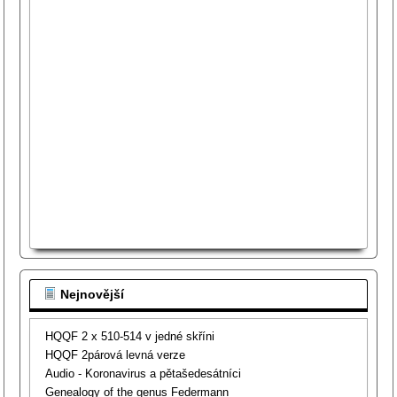
Nejnovější
HQQF 2 x 510-514 v jedné skříni
HQQF 2párová levná verze
Audio - Koronavirus a pětašedesátníci
Genealogy of the genus Federmann