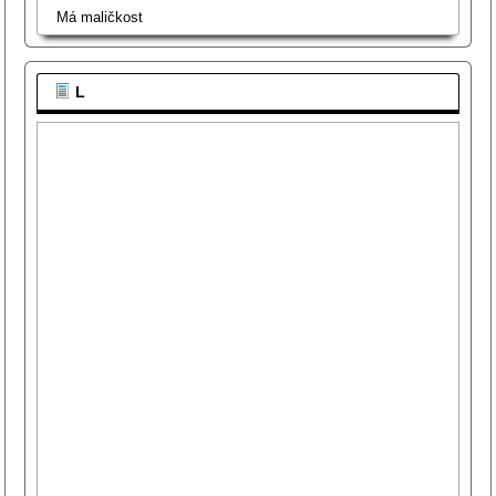
Má maličkost
L