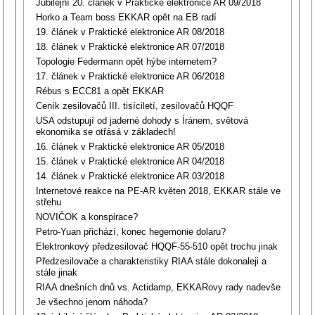
Jubilejní 20. článek v Praktické elektronice AR 09/2018
Horko a Team boss EKKAR opět na EB radí
19. článek v Praktické elektronice AR 08/2018
18. článek v Praktické elektronice AR 07/2018
Topologie Federmann opět hýbe internetem?
17. článek v Praktické elektronice AR 06/2018
Rébus s ECC81 a opět EKKAR
Ceník zesilovačů III. tisíciletí, zesilovačů HQQF
USA odstupují od jaderné dohody s Íránem, světová
ekonomika se otřásá v základech!
16. článek v Praktické elektronice AR 05/2018
15. článek v Praktické elektronice AR 04/2018
14. článek v Praktické elektronice AR 03/2018
Internetové reakce na PE-AR květen 2018, EKKAR stále ve
střehu
NOVIČOK a konspirace?
Petro-Yuan přichází, konec hegemonie dolaru?
Elektronkový předzesilovač HQQF-55-510 opět trochu jinak
Předzesilovače a charakteristiky RIAA stále dokonaleji a
stále jinak
RIAA dnešních dnů vs. Actidamp, EKKARovy rady nadevše
Je všechno jenom náhoda?