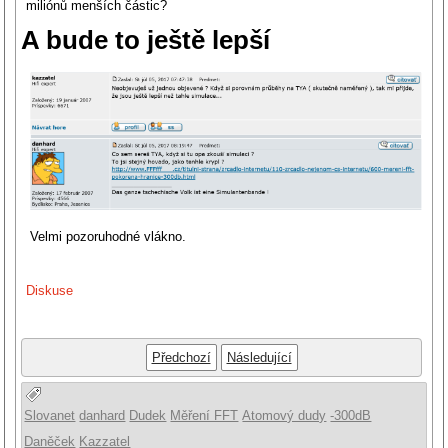
miliónů menších částic?
A bude to ještě lepší
Velmi pozoruhodné vlákno.
Diskuse
Předchozí
Následující
Slovanet
danhard
Dudek
Měření FFT
Atomový dudy
-300dB
Daněček
Kazzatel