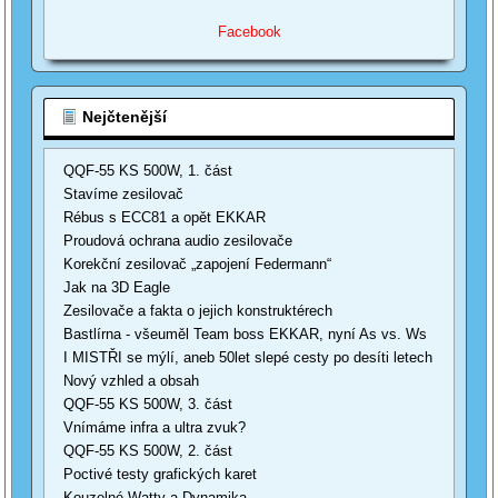
Facebook
Nejčtenější
QQF-55 KS 500W, 1. část
Stavíme zesilovač
Rébus s ECC81 a opět EKKAR
Proudová ochrana audio zesilovače
Korekční zesilovač „zapojení Federmann“
Jak na 3D Eagle
Zesilovače a fakta o jejich konstruktérech
Bastlírna - všeuměl Team boss EKKAR, nyní As vs. Ws
I MISTŘI se mýlí, aneb 50let slepé cesty po desíti letech
Nový vzhled a obsah
QQF-55 KS 500W, 3. část
Vnímáme infra a ultra zvuk?
QQF-55 KS 500W, 2. část
Poctivé testy grafických karet
Kouzelné Watty a Dynamika