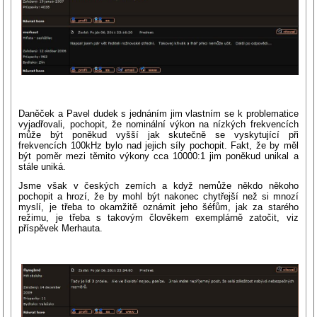
Daněček a Pavel dudek s jednáním jim vlastním se k problematice
vyjadřovali, pochopit, že nominální výkon na nízkých frekvencích
může být poněkud vyšší jak skutečně se vyskytující při
frekvencích 100kHz bylo nad jejich síly pochopit. Fakt, že by měl
být poměr mezi těmito výkony cca 10000:1 jim poněkud unikal a
stále uniká.
Jsme však v českých zemích a když nemůže někdo někoho
pochopit a hrozí, že by mohl být nakonec chytřejší než si mnozí
myslí, je třeba to okamžitě oznámit jeho šéfům, jak za starého
režimu, je třeba s takovým člověkem exemplárně zatočit, viz
příspěvek Merhauta.