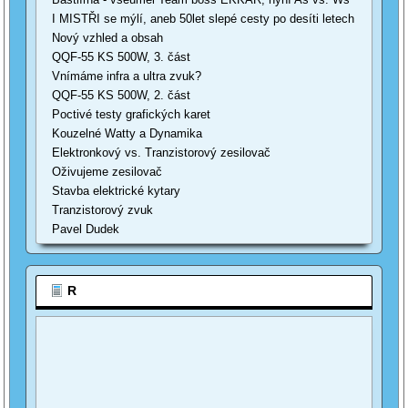
I MISTŘI se mýlí, aneb 50let slepé cesty po desíti letech
Nový vzhled a obsah
QQF-55 KS 500W, 3. část
Vnímáme infra a ultra zvuk?
QQF-55 KS 500W, 2. část
Poctivé testy grafických karet
Kouzelné Watty a Dynamika
Elektronkový vs. Tranzistorový zesilovač
Oživujeme zesilovač
Stavba elektrické kytary
Tranzistorový zvuk
Pavel Dudek
R