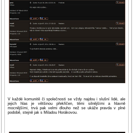
V každé komunitě či společnosti se vždy najdou i slušní lidé, ale
jejich hlas je většinou překřičen, těmi silnějšími a hlavně
mocnějšími, trvá pak velmi dlouho než se ukáže pravda v plné
podobě, stejně jak s Miladou Horákovou.