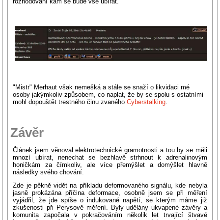
rozhodování kam se bude vše ubírat.
"Mistr" Merhaut však nemešká a stále se snaží o likvidaci mé
osoby jakýmkoliv způsobem, co naplat, že by se spolu s ostatními
mohl dopouštět trestného činu zvaného
Cyberstalking
.
Závěr
Článek jsem věnoval elektrotechnické gramotnosti a tou by se měli
mnozí ubírat, nenechat se bezhlavě strhnout k adrenalinovým
honičkám za čímkoliv, ale více přemýšlet a domýšlet hlavně
následky svého chování.
Zde je pěkně vidět na příkladu deformovaného signálu, kde nebyla
jasně prokázána příčina deformace, osobně jsem se při měření
vyjádřil, že jde spíše o indukované napětí, se kterým máme již
zkušenosti při Perysově měření. Byly udělány ukvapené závěry a
komunita započala v pokračováním několik let trvající štvavé