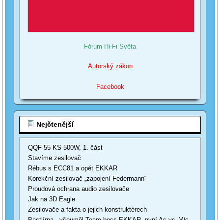
Fórum Hi-Fi Světa
Autorský zákon
Facebook
Nejčtenější
QQF-55 KS 500W, 1. část
Stavíme zesilovač
Rébus s ECC81 a opět EKKAR
Korekční zesilovač „zapojení Federmann“
Proudová ochrana audio zesilovače
Jak na 3D Eagle
Zesilovače a fakta o jejich konstruktérech
Bastlírna - všeuměl Team boss EKKAR, nyní As vs. Ws