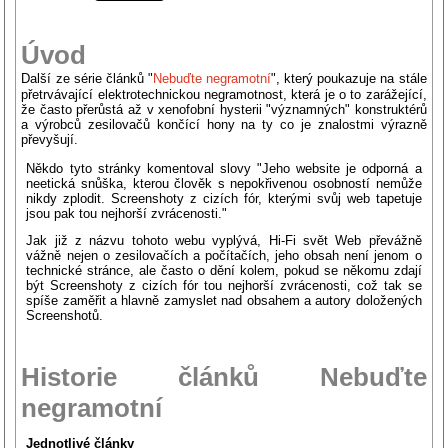
Úvod
Další ze série článků "
Nebuďte negramotní
", který poukazuje na stále
přetrvávající elektrotechnickou negramotnost, která je o to zarážející,
že často přerůstá až v xenofobní hysterii "významných" konstruktérů
a výrobců zesilovačů končící hony na ty co je znalostmi výrazně
převyšují.
Někdo tyto stránky komentoval slovy "Jeho website je odporná a
neetická snůška, kterou člověk s nepokřivenou osobností nemůže
nikdy zplodit. Screenshoty z cizích fór, kterými svůj web tapetuje
jsou pak tou nejhorší zvrácenosti."
Jak již z názvu tohoto webu vyplývá, Hi-Fi svět Web převážně
vážně nejen o zesilovačích a počítačích, jeho obsah není jenom o
technické stránce, ale často o dění kolem, pokud se někomu zdají
být Screenshoty z cizích fór tou nejhorší zvrácenosti, což tak se
spíše zaměřit a hlavně zamyslet nad obsahem a autory doložených
Screenshotů.
Historie článků Nebuďte
negramotní
Jednotlivé články