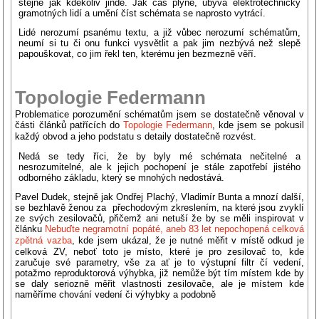
stejně jak kdekoliv jinde. Jak čas plyne, ubývá elektrotechnicky
gramotných lidí a umění číst schémata se naprosto vytrácí.
Lidé nerozumí psanému textu, a již vůbec nerozumí schématům,
neumí si tu či onu funkci vysvětlit a pak jim nezbývá než slepě
papouškovat, co jim řekl ten, kterému jen bezmezně věří.
Topologie Federmann
Problematice porozumění schématům jsem se dostatečně věnoval v
části článků patřících do
Topologie Federmann
, kde jsem se pokusil
každý obvod a jeho podstatu s detaily dostatečně rozvést.
Nedá se tedy říci, že by byly mé schémata nečitelné a
nesrozumitelné, ale k jejich pochopení je stále zapotřebí jistého
odborného základu, který se mnohých nedostává.
Pavel Dudek, stejně jak Ondřej Plachý, Vladimír Bunta a mnozí další,
se bezhlavě ženou za přechodovým zkreslením, na které jsou zvyklí
ze svých zesilovačů, přičemž ani netuší že by se měli inspirovat v
článku
Nebuďte negramotní popáté, aneb 83 let nepochopená celková
zpětná vazba
, kde jsem ukázal, že je nutné měřit v místě odkud je
celková ZV, neboť toto je místo, které je pro zesilovač to, kde
zaručuje své parametry, vše za ať je to výstupní filtr čí vedení,
potažmo reproduktorová výhybka, již nemůže být tím místem kde by
se daly seriozně měřit vlastnosti zesilovače, ale je místem kde
naměříme chování vedení či výhybky a podobně