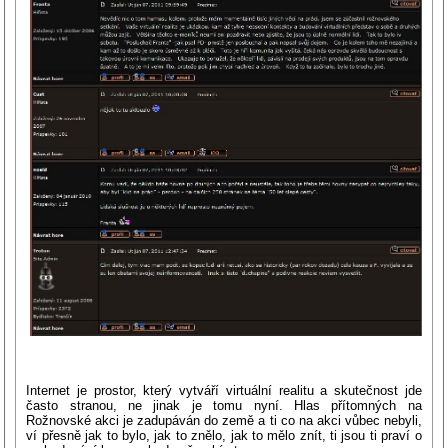
Internet je prostor, který vytváří virtuální realitu a skutečnost jde
často stranou, ne jinak je tomu nyní. Hlas přítomných na
Rožnovské akci je zadupáván do země a ti co na akci vůbec nebyli,
ví přesně jak to bylo, jak to znělo, jak to mělo znít, ti jsou ti praví o