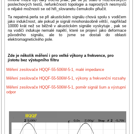
poslechových testů, nefunkčnosti topologie a naprostých nesmyslů
o nějaké možnosti se od hifi_slovanetu čemukoliv přiučit.
Ta nepatrná perla se při akustickém signálu chová spolu s vodičem
jako indukčnost, ale pokud je signál mnohonásobně větší, například
10000 krát než se běžně v akustickém signále vyskytuje , pak se
na vodiči indukuje nemalé napětí, které se projeví jako deformace
původního signálu, ale to jsme se dostali do oblasti
elektromagnetického pole.
Zde je několik měření i pro velké výkony a frekvence, pro
jistotu bez výstupního filtru
Měření zesilovače HQQF-55-506W-5-1, malé impedance
Měření zesilovače HQQF-55-506W-5-1, výkony a frekvenční rozsahy
Měření zesilovače HQQF-55-506W-5-1, poměr signál šum a výstupní
odpor