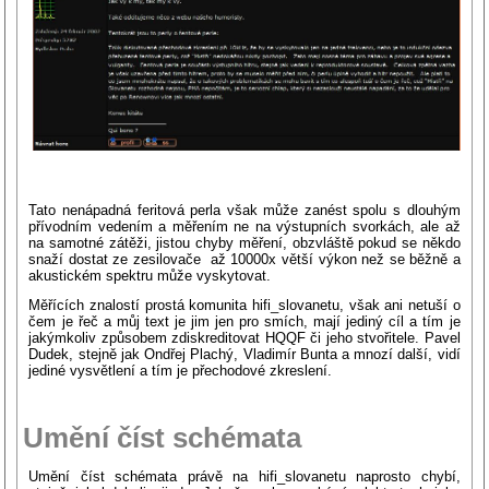
Tato nenápadná feritová perla však může zanést spolu s dlouhým
přívodním vedením a měřením ne na výstupních svorkách, ale až
na samotné zátěži, jistou chyby měření, obzvláště pokud se někdo
snaží dostat ze zesilovače až 10000x větší výkon než se běžně a
akustickém spektru může vyskytovat.
Měřících znalostí prostá komunita hifi_slovanetu, však ani netuší o
čem je řeč a můj text je jim jen pro smích, mají jediný cíl a tím je
jakýmkoliv způsobem zdiskreditovat HQQF či jeho stvořitele. Pavel
Dudek, stejně jak Ondřej Plachý, Vladimír Bunta a mnozí další, vidí
jediné vysvětlení a tím je přechodové zkreslení.
Umění číst schémata
Umění číst schémata právě na hifi_slovanetu naprosto chybí,