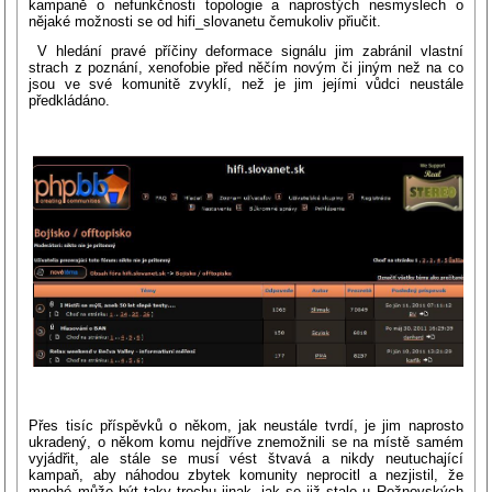
kampaně o nefunkčnosti topologie a naprostých nesmyslech o
nějaké možnosti se od hifi_slovanetu čemukoliv přiučit.
V hledání pravé příčiny deformace signálu jim zabránil vlastní
strach z poznání, xenofobie před něčím novým či jiným než na co
jsou ve své komunitě zvyklí, než je jim jejími vůdci neustále
předkládáno.
Přes tisíc příspěvků o někom, jak neustále tvrdí, je jim naprosto
ukradený, o někom komu nejdříve znemožnili se na místě samém
vyjádřit, ale stále se musí vést štvavá a nikdy neutuchající
kampaň, aby náhodou zbytek komunity neprocitl a nezjistil, že
mnohé může být taky trochu jinak, jak se již stalo u Rožnovských