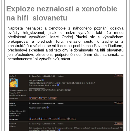
Exploze neznalosti a xenofobie
na hifi_slovanetu
Naprostá neznalost a xenofobie z náhodného poznání doslova
ovládly hifi_slovanet, jinak si nelze vysvětlit fakt, že mnou
předložené vysvětlení, které Ondřej Plachý sic s výsměchem
překopíroval a předhodil fóru, nenašlo cestu k žádnému z
konstruktérů a všichni se vrhli cestou podbízenou Pavlem Dudkem,
přechodové zkreslení a od této chvíle dominovalo na hifi_slovanetu
jen přechodové zkreslení, podpořené neuměním číst schémata a
nemohoucností si vytvořit svůj názor.