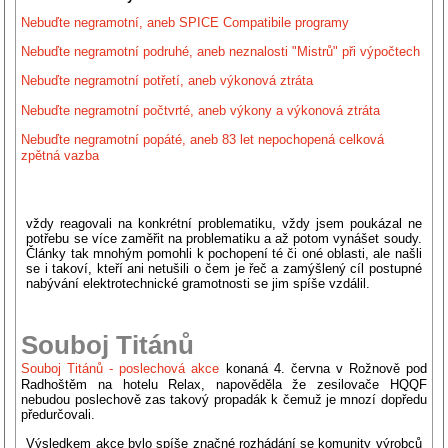
Nebuďte negramotní, aneb SPICE Compatibile programy
Nebuďte negramotní podruhé, aneb neznalosti "Mistrů" při výpočtech
Nebuďte negramotní potřetí, aneb výkonová ztráta
Nebuďte negramotní počtvrté, aneb výkony a výkonová ztráta
Nebuďte negramotní popáté, aneb 83 let nepochopená celková
zpětná vazba
vždy reagovali na konkrétní problematiku, vždy jsem poukázal ne
potřebu se více zaměřit na problematiku a až potom vynášet soudy.
Články tak mnohým pomohli k pochopení té či oné oblasti, ale našli
se i takoví, kteří ani netušili o čem je řeč a zamýšlený cíl postupné
nabývání elektrotechnické gramotnosti se jim spíše vzdálil.
Souboj Titánů
Souboj Titánů - poslechová akce
konaná 4. června v Rožnově pod
Radhoštěm na hotelu Relax, napověděla že zesilovače HQQF
nebudou poslechově zas takový propadák k čemuž je mnozí dopředu
předurčovali.
Výsledkem akce bylo spíše značné rozhádání se komunity výrobců