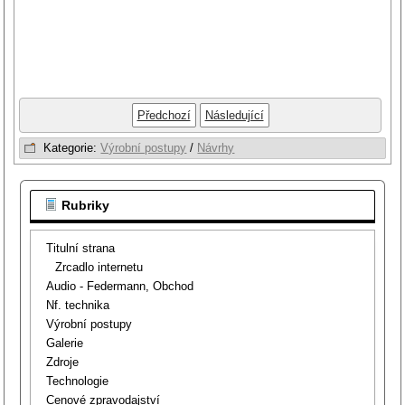
Předchozí
Následující
Kategorie:
Výrobní postupy
/
Návrhy
Rubriky
Titulní strana
Zrcadlo internetu
Audio - Federmann, Obchod
Nf. technika
Výrobní postupy
Galerie
Zdroje
Technologie
Cenové zpravodajství