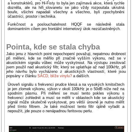
a konstruktérů, pro Hi-Fisty to byla jen zajímavá akce, která rychle
dozněla, ale na hifi_slovanetu se jako vždy rozpoutala ukrutná
bouře, všichni napadali všechny a všechno, byli zpochybněni
účastníci, prostor i technika.
Funkčnost a poslouchatelnost HQQF se následně stala
dominantním cílem pro frontální internetový útok nezúčastněných.
Pointa, kde se stala chyba
Jako jenu z hlavních point nepochopení považuji, nepatrnou drobnost
při měření, kde se měřilo při značně vyšším výkonu, než se v
akustickém signálu vůbec může vyskytnout. Na výstupu zesilovač
jsem použil nad akustický filtr, který se uplatňuje až nad 100kHz, při
jeho návrhu bylo vycházeno z akustických vlastností, které jsou
popsány v článku
SACD, blíže vinylu?
a dalších.
Úroveň signálu s frekvenci prudce klesá a na vysokých kmitočtech
je jen zlomek výkonu, výkon v okolí 100kHz je o 50dB níže než na
spodním pásmu. Při měření se musí tento pokles výkonu s
frekvencí zohlednit a musí se měřit v oblastech kde se akustický
signál může skutečně vyskytovat, pro větší úrovně je nutno měřit
před tímto filtrem. Je také možnost tento filtr úplně vyřadit a
nepoužít, jde pouze o nenápadnou feritovou perlu.