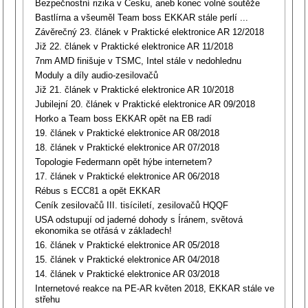
Bezpečnostní rizika v Česku, aneb konec volné soutěže
Bastlírna a všeuměl Team boss EKKAR stále perlí ...
Závěrečný 23. článek v Praktické elektronice AR 12/2018
Již 22. článek v Praktické elektronice AR 11/2018
7nm AMD finišuje v TSMC, Intel stále v nedohlednu
Moduly a díly audio-zesilovačů
Již 21. článek v Praktické elektronice AR 10/2018
Jubilejní 20. článek v Praktické elektronice AR 09/2018
Horko a Team boss EKKAR opět na EB radí
19. článek v Praktické elektronice AR 08/2018
18. článek v Praktické elektronice AR 07/2018
Topologie Federmann opět hýbe internetem?
17. článek v Praktické elektronice AR 06/2018
Rébus s ECC81 a opět EKKAR
Ceník zesilovačů III. tisíciletí, zesilovačů HQQF
USA odstupují od jaderné dohody s Íránem, světová
ekonomika se otřásá v základech!
16. článek v Praktické elektronice AR 05/2018
15. článek v Praktické elektronice AR 04/2018
14. článek v Praktické elektronice AR 03/2018
Internetové reakce na PE-AR květen 2018, EKKAR stále ve
střehu