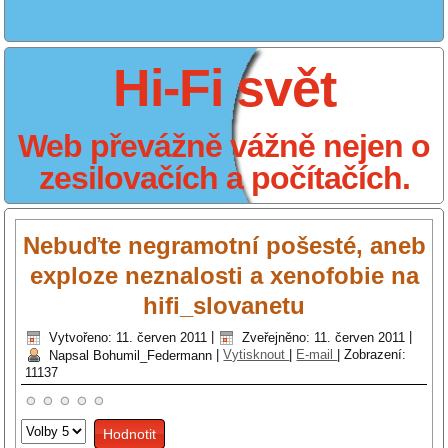
Hi-Fi svět
Web převážně vážně nejen o
zesilovačích a počítačích.
Nebuďte negramotní pošesté, aneb
exploze neznalosti a xenofobie na
hifi_slovanetu
Vytvořeno: 11. červen 2011
|
Zveřejněno: 11. červen 2011
|
Napsal Bohumil_Federmann
|
Vytisknout
|
E-mail
|
Zobrazení:
11137
Hodnoťte
prosím