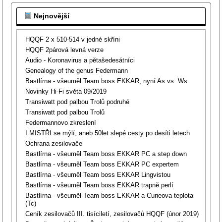
Nejnovější
HQQF 2 x 510-514 v jedné skříni
HQQF 2párová levná verze
Audio - Koronavirus a pětašedesátníci
Genealogy of the genus Federmann
Bastlírna - všeuměl Team boss EKKAR, nyní As vs. Ws
Novinky Hi-Fi světa 09/2019
Transiwatt pod palbou Trolů podruhé
Transiwatt pod palbou Trolů
Federmannovo zkreslení
I MISTŘI se mýlí, aneb 50let slepé cesty po desíti letech
Ochrana zesilovače
Bastlírna - všeuměl Team boss EKKAR PC a step down
Bastlírna - všeuměl Team boss EKKAR PC expertem
Bastlírna - všeuměl Team boss EKKAR Lingvistou
Bastlírna - všeuměl Team boss EKKAR trapně perlí
Bastlírna - všeuměl Team boss EKKAR a Curieova teplota
(Tc)
Ceník zesilovačů III. tisíciletí, zesilovačů HQQF (únor 2019)