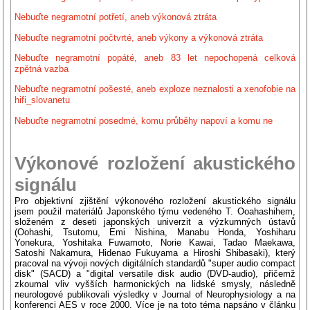
Nebuďte negramotní potřetí, aneb výkonová ztráta
Nebuďte negramotní počtvrté, aneb výkony a výkonová ztráta
Nebuďte negramotní popáté, aneb 83 let nepochopená celková
zpětná vazba
Nebuďte negramotní pošesté, aneb exploze neznalosti a xenofobie na
hifi_slovanetu
Nebuďte negramotní posedmé, komu průběhy napoví a komu ne
Výkonové rozložení akustického
signálu
Pro objektivní zjištění výkonového rozložení akustického signálu
jsem použil materiálů Japonského týmu vedeného T. Ooahashihem,
složeném z deseti japonských univerzit a výzkumných ústavů
(Oohashi, Tsutomu, Emi Nishina, Manabu Honda, Yoshiharu
Yonekura, Yoshitaka Fuwamoto, Norie Kawai, Tadao Maekawa,
Satoshi Nakamura, Hidenao Fukuyama a Hiroshi Shibasaki), který
pracoval na vývoji nových digitálních standardů "super audio compact
disk" (SACD) a "digital versatile disk audio (DVD-audio), přičemž
zkoumal vliv vyšších harmonických na lidské smysly, následně
neurologové publikovali výsledky v Journal of Neurophysiology a na
konferenci AES v roce 2000. Více je na toto téma napsáno v článku