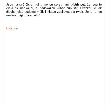
Jsou na své čísla hrdí a mohou se za nimi přetrhnout, že jsou to
čísla nic neříkající, si nedokážou vůbec připustit. Otázkou je jak
dlouho ještě budeme měřit limitace zesilovače a tvrdit, že je to ten
nejdůležitější parametr?
Diskuse