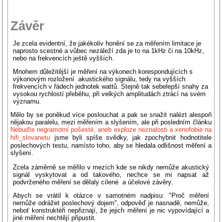
Závěr
Je zcela evidentní, že jakékoliv honění se za měřením limitace je
naprosto scestné a vůbec nezáleží zda je to na 1kHz či na 10kHz,
nebo na frekvencích ještě vyšších.
Mnohem důležitější je měření na výkonech korespondujících s
výkonovým rozložení akustického signálu, tedy na vyšších
frekvencích v řádech jednotek wattů. Stejně tak sebelepší snahy za
vysokou rychlostí přeběhu, při velkých amplitudách ztrácí na svém
významu.
Mělo by se poněkud více poslouchat a pak se snažit nalézt alespoň
nějakou paralelu, mezi měřením a slyšením, ale při posledním článku
Nebuďte negramotní pošesté, aneb exploze neznalosti a xenofobie na
hifi_slovanetu
jsme byli spíše svědky, jak zpochybnit hodnotitele
poslechových testu, namísto toho, aby se hledala odlišnost měření a
slyšení.
Zcela záměrně se měřilo v mezích kde se nikdy nemůže akustický
signál vyskytovat a od takového, nechce se mi napsat až
podvrženého měření se dělaly cílené a účelové závěry.
Abych se vrátil k otázce v samotném nadpisu: "Proč měření
nemůže odrážet poslechový dojem", odpověď je nasnadě, nemůže,
neboť konstruktéři nepřiznají, že jejich měření je nic vypovídající a
jiné měření nechtějí připustit.