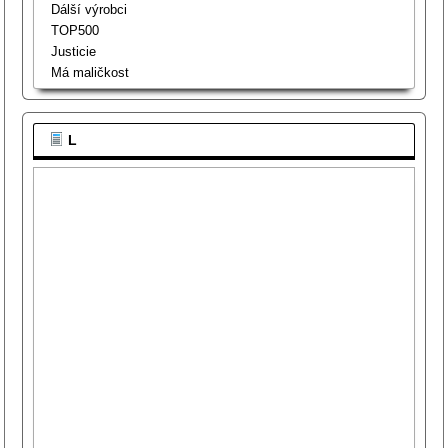
Dálší výrobci
TOP500
Justicie
Má maličkost
L