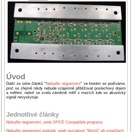
Úvod
Další ze série článků "
Nebuďte negramotní
" ve kterém se podíváme,
proč se zřejmě nikdy nebude vzájemně přibližovat poslechový dojem
a měření, neboť se zcela záměrně měří v mezích kde se akustický
signál nevyskytuje.
Jednotlivé články
Nebuďte negramotní, aneb SPICE Compatibile programy
Nebuďte negramotní podruhé, aneb neznalosti "Mistrů" při výpočtech