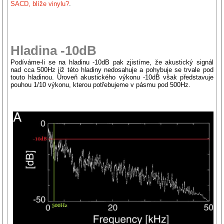
SACD, blíže vinylu?
.
Hladina -10dB
Podíváme-li se na hladinu -10dB pak zjistíme, že akustický signál
nad cca 500Hz již této hladiny nedosahuje a pohybuje se trvale pod
touto hladinou. Úroveň akustického výkonu -10dB však představuje
pouhou 1/10 výkonu, kterou potřebujeme v pásmu pod 500Hz.