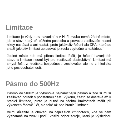
Limitace
Limitace je vždy stav havarijní a v Hi-Fi zvuku nemá žádné místo,
jde o stav, který při běžném poslechu a provozu zesilovače nesmí
nikdy nastávat a ani nastat, proto jakékoliv řešení ala DPA, které se
snaží jakkoliv limitaci upravovat je zcela zbytečné a nežádoucí.
Jediné místo kde má přínos limitaci řešit, je řešení havarijních
stavu a limitace nesmí být pro zesilovač destruktivní. Limitaci má
smysl řešit z hlediska bezpečnosti zesilovače, ale ne z hlediska
jeho poslouchatelnosti.
Pásmo do 500Hz
Pásmo do 500Hz je výkonově nejnáročnější pásmo a zde si musí
zesilovač poradit s podstatnou částí výkonu, často se dostává až k
hranici limitace, proto je nutné na těchto kmitočtech měřit při
výkonech řádově 1W, ale také až pod hranicí limitace.
Velmi důležité je chování na nejnižších kmitočtech, kde se nám
významně na zvuku podílí vnitřní odpor zdroje, který je výslednou