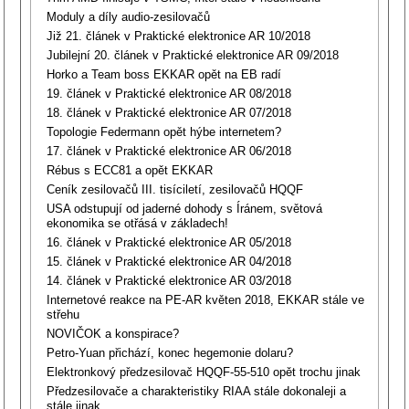
Moduly a díly audio-zesilovačů
Již 21. článek v Praktické elektronice AR 10/2018
Jubilejní 20. článek v Praktické elektronice AR 09/2018
Horko a Team boss EKKAR opět na EB radí
19. článek v Praktické elektronice AR 08/2018
18. článek v Praktické elektronice AR 07/2018
Topologie Federmann opět hýbe internetem?
17. článek v Praktické elektronice AR 06/2018
Rébus s ECC81 a opět EKKAR
Ceník zesilovačů III. tisíciletí, zesilovačů HQQF
USA odstupují od jaderné dohody s Íránem, světová
ekonomika se otřásá v základech!
16. článek v Praktické elektronice AR 05/2018
15. článek v Praktické elektronice AR 04/2018
14. článek v Praktické elektronice AR 03/2018
Internetové reakce na PE-AR květen 2018, EKKAR stále ve
střehu
NOVIČOK a konspirace?
Petro-Yuan přichází, konec hegemonie dolaru?
Elektronkový předzesilovač HQQF-55-510 opět trochu jinak
Předzesilovače a charakteristiky RIAA stále dokonaleji a
stále jinak