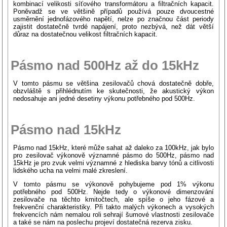
kombinací velikosti síťového transformátoru a filtračních kapacit.
Poněvadž se ve většině případů používá pouze dvoucestné
usměrnění jednofázového napětí, nelze po značnou část periody
zajistit dostatečně tvrdé napájení, proto nezbývá, než dát větší
důraz na dostatečnou velikost filtračních kapacit.
Pásmo nad 500Hz až do 15kHz
V tomto pásmu se většina zesilovačů chová dostatečně dobře,
obzvláště s přihlédnutím ke skutečnosti, že akustický výkon
nedosahuje ani jedné desetiny výkonu potřebného pod 500Hz.
Pásmo nad 15kHz
Pásmo nad 15kHz, které může sahat až daleko za 100kHz, jak bylo
pro zesilovač výkonově významné pásmo do 500Hz, pásmo nad
15kHz je pro zvuk velmi významné z hlediska barvy tónů a citlivosti
lidského ucha na velmi malé zkreslení.
V tomto pásmu se výkonově pohybujeme pod 1% výkonu
potřebného pod 500Hz. Nejde tedy o výkonové dimenzování
zesilovače na těchto kmitočtech, ale spíše o jeho fázové a
frekvenční charakteristiky. Při takto malých výkonech a vysokých
frekvencích nám nemalou roli sehrají šumové vlastnosti zesilovače
a také se nám na poslechu projeví dostatečná rezerva zisku.