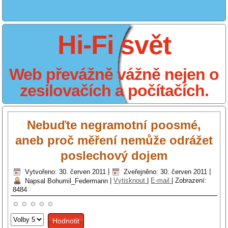
Hi-Fi svět
Web převážně vážně nejen o
zesilovačích a počítačích.
Nebuďte negramotní poosmé,
aneb proč měření nemůže odrážet
poslechový dojem
Vytvořeno: 30. červen 2011
|
Zveřejněno: 30. červen 2011
|
Napsal Bohumil_Federmann
|
Vytisknout
|
E-mail
|
Zobrazení:
8484
Hodnoťte
prosím