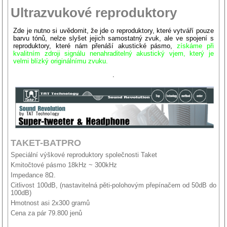
Ultrazvukové reproduktory
Zde je nutno si uvědomit, že jde o reproduktory, které vytváří pouze
barvu tónů, nelze slyšet jejich samostatný zvuk, ale ve spojení s
reproduktory, které nám přenáší akustické pásmo,
získáme
při
kvalitním zdroji signálu nenahraditelný akustický vjem, který je
velmi blízký originálnímu zvuku.
.
TAKET-BATPRO
Speciální výškové reproduktory společnosti Taket
Kmitočtové pásmo 18kHz ~ 300kHz
Impedance 8Ω.
Citlivost 100dB, (nastavitelná pěti-polohovým přepínačem od 50dB do
100dB)
Hmotnost asi 2x300 gramů
Cena za pár 79.800 jenů