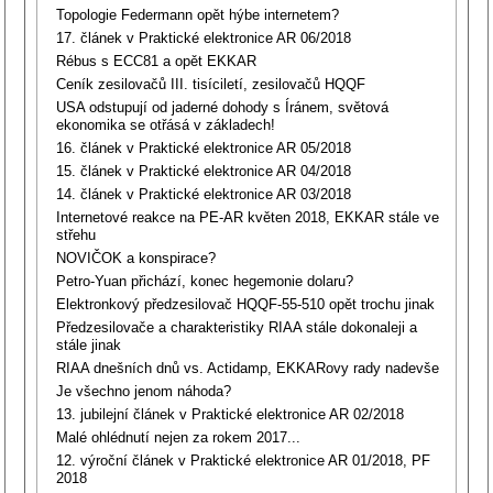
Topologie Federmann opět hýbe internetem?
17. článek v Praktické elektronice AR 06/2018
Rébus s ECC81 a opět EKKAR
Ceník zesilovačů III. tisíciletí, zesilovačů HQQF
USA odstupují od jaderné dohody s Íránem, světová
ekonomika se otřásá v základech!
16. článek v Praktické elektronice AR 05/2018
15. článek v Praktické elektronice AR 04/2018
14. článek v Praktické elektronice AR 03/2018
Internetové reakce na PE-AR květen 2018, EKKAR stále ve
střehu
NOVIČOK a konspirace?
Petro-Yuan přichází, konec hegemonie dolaru?
Elektronkový předzesilovač HQQF-55-510 opět trochu jinak
Předzesilovače a charakteristiky RIAA stále dokonaleji a
stále jinak
RIAA dnešních dnů vs. Actidamp, EKKARovy rady nadevše
Je všechno jenom náhoda?
13. jubilejní článek v Praktické elektronice AR 02/2018
Malé ohlédnutí nejen za rokem 2017...
12. výroční článek v Praktické elektronice AR 01/2018, PF
2018