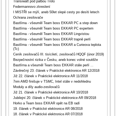
Transiwatt pod palbou Trolů
Federmannovo zkreslení
I MISTŘI se mýlí, aneb 50let slepé cesty po desíti letech
Ochrana zesilovače
Bastlírna - všeuměl Team boss EKKAR PC a step down
Bastlírna - všeuměl Team boss EKKAR PC expertem
Bastlírna - všeuměl Team boss EKKAR Lingvistou
Bastlírna - všeuměl Team boss EKKAR trapně perlí
Bastlírna - všeuměl Team boss EKKAR a Curieova teplota
(Tc)
Ceník zesilovačů III. tisíciletí, zesilovačů HQQF (únor 2019)
Bezpečnostní rizika v Česku, aneb konec volné soutěže
Bastlírna a všeuměl Team boss EKKAR stále perlí ...
Závěrečný 23. článek v Praktické elektronice AR 12/2018
Již 22. článek v Praktické elektronice AR 11/2018
7nm AMD finišuje v TSMC, Intel stále v nedohlednu
Moduly a díly audio-zesilovačů
Již 21. článek v Praktické elektronice AR 10/2018
Jubilejní 20. článek v Praktické elektronice AR 09/2018
Horko a Team boss EKKAR opět na EB radí
19. článek v Praktické elektronice AR 08/2018
18. článek v Praktické elektronice AR 07/2018