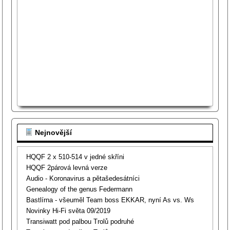
Nejnovější
HQQF 2 x 510-514 v jedné skříni
HQQF 2párová levná verze
Audio - Koronavirus a pětašedesátníci
Genealogy of the genus Federmann
Bastlírna - všeuměl Team boss EKKAR, nyní As vs. Ws
Novinky Hi-Fi světa 09/2019
Transiwatt pod palbou Trolů podruhé