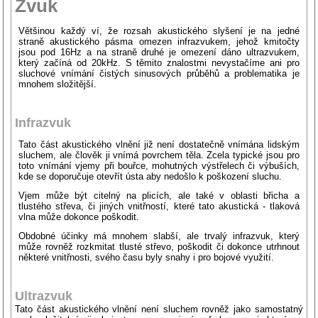
Zvuk
Většinou každý ví, že rozsah akustického slyšení je na jedné
straně akustického pásma omezen infrazvukem, jehož kmitočty
jsou pod 16Hz a na straně druhé je omezení dáno ultrazvukem,
který začíná od 20kHz. S těmito znalostmi nevystačíme ani pro
sluchové vnímání čistých sinusových průběhů a problematika je
mnohem složitější.
Infrazvuk
Tato část akustického vlnění již není dostatečně vnímána lidským
sluchem, ale člověk ji vnímá povrchem těla. Zcela typické jsou pro
toto vnímání vjemy při bouřce, mohutných výstřelech či výbuších,
kde se doporučuje otevřít ústa aby nedošlo k poškození sluchu.
Vjem může být citelný na plicích, ale také v oblasti břicha a
tlustého střeva, či jiných vnitřností, které tato akustická - tlaková
vlna může dokonce poškodit.
Obdobné účinky má mnohem slabší, ale trvalý infrazvuk, který
může rovněž rozkmitat tlusté střevo, poškodit či dokonce utrhnout
některé vnitřnosti, svého času byly snahy i pro bojové využití.
Ultrazvuk
Tato část akustického vlnění není sluchem rovněž jako samostatný