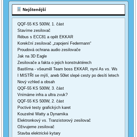
Nejčtenější
QQF-55 KS 500W, 1. část
Stavíme zesilovač
Rébus s ECC81 a opět EKKAR
Korekční zesilovač „zapojení Federmann“
Proudová ochrana audio zesilovače
Jak na 3D Eagle
Zesilovače a fakta o jejich konstruktérech
Bastlírna - všeuměl Team boss EKKAR, nyní As vs. Ws
I MISTŘI se mýlí, aneb 50let slepé cesty po desíti letech
Nový vzhled a obsah
QQF-55 KS 500W, 3. část
Vnímáme infra a ultra zvuk?
QQF-55 KS 500W, 2. část
Poctivé testy grafických karet
Kouzelné Watty a Dynamika
Elektronkový vs. Tranzistorový zesilovač
Oživujeme zesilovač
Stavba elektrické kytary