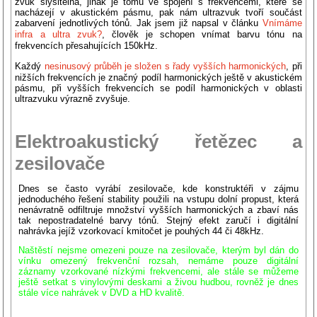
zvuk slyšitelná, jinak je tomu ve spojení s frekvencemi, které se
nacházejí v akustickém pásmu, pak nám ultrazvuk tvoří součást
zabarvení jednotlivých tónů. Jak jsem již napsal v článku
Vnímáme
infra a ultra zvuk?
, člověk je schopen vnímat barvu tónu na
frekvencích přesahujících 150kHz.
Každý
nesinusový průběh je složen s řady vyšších harmonických
, při
nižších frekvencích je značný podíl harmonických ještě v akustickém
pásmu, při vyšších frekvencích se podíl harmonických v oblasti
ultrazvuku výrazně zvyšuje.
Elektroakustický řetězec a
zesilovače
Dnes se často vyrábí zesilovače, kde konstruktéři v zájmu
jednoduchého řešení stability použili na vstupu dolní propust, která
nenávratně odfiltruje množství vyšších harmonických a zbaví nás
tak nepostradatelné barvy tónů. Stejný efekt zaručí i digitální
nahrávka jejíž vzorkovací kmitočet je pouhých 44 či 48kHz.
Naštěstí nejsme omezeni pouze na zesilovače, kterým byl dán do
vínku omezený frekvenční rozsah, nemáme pouze digitální
záznamy vzorkované nízkými frekvencemi,
ale stále se můžeme
ještě setkat s vinylovými deskami a živou hudbou, rovněž je dnes
stále více nahrávek v DVD a HD kvalitě.