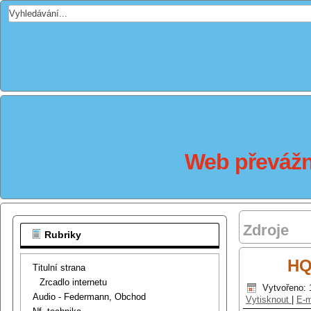
Web převážně
Zdroje
Rubriky
HQQ
Titulní strana
Zrcadlo internetu
Vytvořeno: 
Audio - Federmann, Obchod
Vytisknout
|
E-m