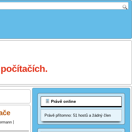
počítačích.
Právě online
vače
Právě přítomno: 51 hostů a žádný člen
ermann
|