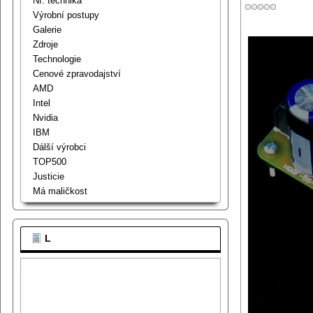
Nf. technika
Výrobní postupy
Galerie
Zdroje
Technologie
Cenové zpravodajství
AMD
Intel
Nvidia
IBM
Dálší výrobci
TOP500
Justicie
Má maličkost
L