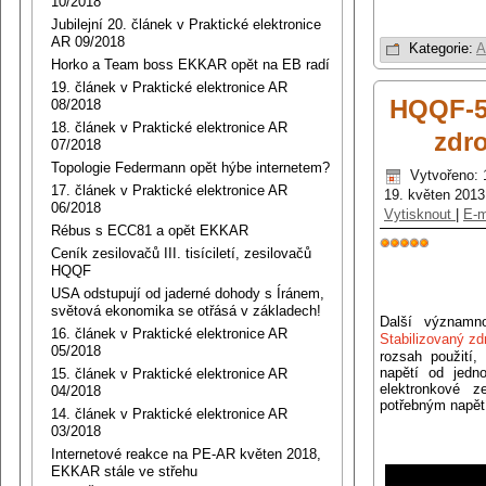
10/2018
Jubilejní 20. článek v Praktické elektronice
AR 09/2018
Kategorie:
A
Horko a Team boss EKKAR opět na EB radí
19. článek v Praktické elektronice AR
HQQF-5
08/2018
18. článek v Praktické elektronice AR
zdro
07/2018
Topologie Federmann opět hýbe internetem?
Vytvořeno: 
17. článek v Praktické elektronice AR
19. květen 2013
06/2018
Vytisknout
|
E-m
Rébus s ECC81 a opět EKKAR
Ceník zesilovačů III. tisíciletí, zesilovačů
Hodnocení
HQQF
uživatelů:
5
/
5
USA odstupují od jaderné dohody s Íránem,
světová ekonomika se otřásá v základech!
Další význam
16. článek v Praktické elektronice AR
Stabilizovaný z
05/2018
rozsah použití,
napětí od jedn
15. článek v Praktické elektronice AR
elektronkové z
04/2018
potřebným napět
14. článek v Praktické elektronice AR
03/2018
Internetové reakce na PE-AR květen 2018,
EKKAR stále ve střehu