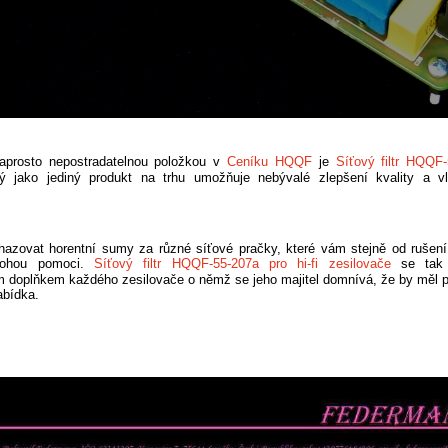
prosto nepostradatelnou položkou v
Ceníku HQQF
je
Síťový filtr HQQF-
rý jako jediný produkt na trhu umožňuje nebývalé zlepšení kvality a v
hazovat horentní sumy za různé síťové pračky, které vám stejně od rušení 
mohou pomoci.
Síťový filtr HQQF-55-207a pro hi-fi zesilovače
se tak 
 doplňkem každého zesilovače o němž se jeho majitel domnívá, že by měl pa
abídka.