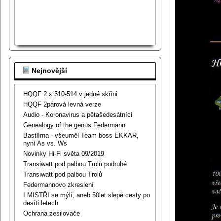
Nejnovější
HQQF 2 x 510-514 v jedné skříni
HQQF 2párová levná verze
Audio - Koronavirus a pětašedesátníci
Genealogy of the genus Federmann
Bastlírna - všeuměl Team boss EKKAR,
nyní As vs. Ws
Novinky Hi-Fi světa 09/2019
Transiwatt pod palbou Trolů podruhé
Transiwatt pod palbou Trolů
Federmannovo zkreslení
I MISTŘI se mýlí, aneb 50let slepé cesty po
desíti letech
Ochrana zesilovače