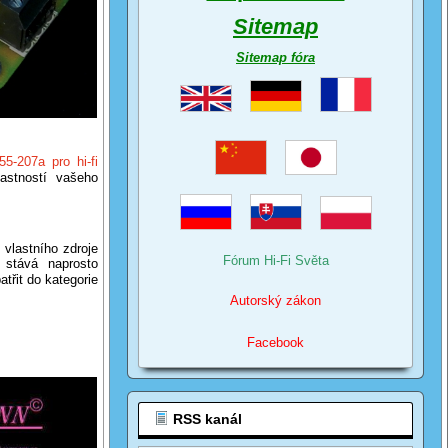
Sitemap
Sitemap fóra
55-207a pro hi-fi
lastností vašeho
vlastního zdroje
Fórum Hi-Fi Světa
stává naprosto
třit do kategorie
Autorský zákon
Facebook
RSS kanál