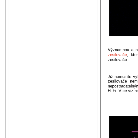
Významnou a na
zesilovače
, kte
zesilovače.
Již nemusíte vy
zesilovače ne
nepostradatelným
Hi-Fi. Více viz n