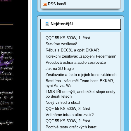
RSS kanál
Nejčtenější
QQF-55 KS 500W, 1. část
Stavíme zesilovač
Rébus s ECC81 a opět EKKAR
Korekční zesilovač „zapojení Federmann“
Proudová ochrana audio zesilovače
Jak na 3D Eagle
Zesilovače a fakta o jejich konstruktérech
Bastlírna - všeuměl Team boss EKKAR,
nyní As vs. Ws
I MISTŘI se mýlí, aneb 50let slepé cesty
po desíti letech
Nový vzhled a obsah
QQF-55 KS 500W, 3. část
Vnímáme infra a ultra zvuk?
QQF-55 KS 500W, 2. část
Poctivé testy grafických karet