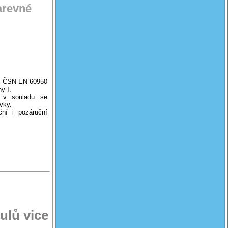
barevné
 s ČSN EN 60950
y I.
 v souladu se
vky.
ní i pozáruční
lů vice