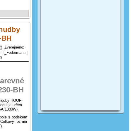
 hudby
-BH
Zveřejněno:
mil_Federmann
|
9
arevné
230-BH
 hudby HQQF-
dul je určen
/6A/1380W).
spoje s potiskem
 Celkový rozměr
V).