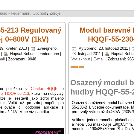
udio - Federmann, Obchod
/
Zdroje
5-213 Regulovaný
Modul barevné
j 0÷800V (1kV)
HQQF-55-230
19. květen 2013
|
Zveřejněno:
Vytvořeno: 23. listopad 2011
|
|
Napsal Bohumil_Federmann
|
23. listopad 2011
|
Napsal Bohu
ail
|
Zobrazení: 9948
Vytisknout
|
E-mail
|
Zobrazení: 935
Hodnocení
uživatelů:
5
/
5
Osazený modul b
nou položkou v
Ceníku HQQF
je
hudby HQQF-55-
droj HQQF-55-213
, která má nebývalý
 lze jej sestavit jako zdroj malého
otek Voltů až po zdroj napětí pro
Osazený a oživený modul barevné
esilovače či obdobné aplikace s
55-230-BH, včetně dokumentace. Mo
ím až 1kV. Více viz nabídka.
pro trvalý výkon až 4x460W (230V
Velikost jednostranného plošného 
a nepájivou maskou je 190x85mm.
modulu je 190x85x30mm (Š x D x 