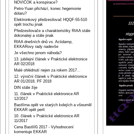
NOVIČOK a konspirace?
Petro-Yuan přichází, konec hegemonie
dolaru?
Elektronkový předzesilovač HQQF-55-510
opět trochu jinak
Předzesilovače a charakteristiky RIAA stále
dokonaleji a stále jinak
RIAA dnešních dnů vs. Actidamp,
EKKARovy rady nadevše
Je všechno jenom náhoda?
13. jubilejní článek v Praktické elektronice
AR 02/2018
Malé ohlédnutí nejen za rokem 2017...
12. výroční článek v Praktické elektronice
AR 01/2018, PF 2018
DIN stále žije
11. článek v Praktické elektronice AR
12/2017
Bastlírna opět ve starých kolejích a všeuměl
EKKAR opět perlí
10. článek v Praktické elektronice AR
11/2017
Cena Bastlířů 2017 - Vyhodnocení
komentuje EKKAR