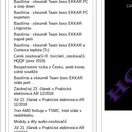
Bastlírna - všeuměl Team boss EKKAR PC
a step down
Bastlírna - všeuměl Team boss EKKAR PC
expertem
Bastlírna - všeuměl Team boss EKKAR
Lingvistou
Bastlírna - všeuměl Team boss EKKAR
trapně perlí
Bastlírna - všeuměl Team boss EKKAR a
Curieova teplota (Tc)
Ceník zesilovačů III. tisíciletí, zesilovačů
HQQF (únor 2019)
Bezpečnostní rizika v Česku, aneb konec
volné soutěže
Bastlírna a všeuměl Team boss EKKAR
stále perlí ...
Závěrečný 23. článek v Praktické
elektronice AR 12/2018
Již 22. článek v Praktické elektronice AR
11/2018
7nm AMD finišuje v TSMC, Intel stále v
nedohlednu
Moduly a díly audio-zesilovačů
Již 21. článek v Praktické elektronice AR