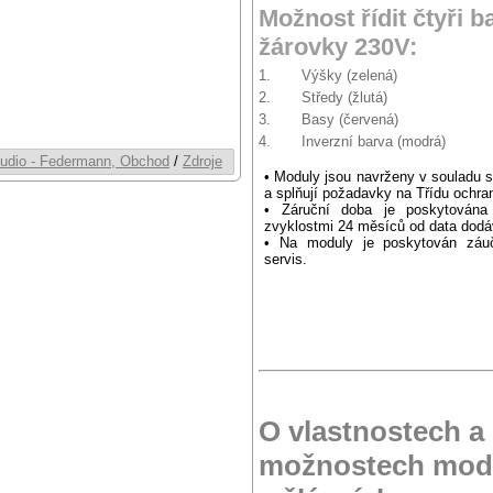
Možnost řídit čtyři 
žárovky 230V:
1. Výšky (zelená)
2. Středy (žlutá)
3. Basy (červená)
4. Inverzní barva (modrá)
udio - Federmann, Obchod
/
Zdroje
• Moduly jsou navrženy v souladu
a splňují požadavky na Třídu ochran
• Záruční doba je poskytována
zvyklostmi 24 měsíců od data dodá
• Na moduly je poskytován záuč
servis.
O vlastnostech a
možnostech modu