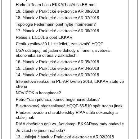
Horko a Team boss EKKAR opět na EB radí
19. článek v Praktické elektronice AR 08/2018
18. článek v Praktické elektronice AR 07/2018
Topologie Federmann opět hýbe internetem?
17. článek v Praktické elektronice AR 06/2018
Rébus s ECC81 a opět EKKAR
Ceník zesilovačů III. tisíciletí, zesilovačů HQQF
USA odstupují od jaderné dohody s Íránem, světová
ekonomika se otřásá v základech!
16. článek v Praktické elektronice AR 05/2018
15. článek v Praktické elektronice AR 04/2018
14. článek v Praktické elektronice AR 03/2018
Internetové reakce na PE-AR květen 2018, EKKAR stále ve
střehu
NOVIČOK a konspirace?
Petro-Yuan přichází, konec hegemonie dolaru?
Elektronkový předzesilovač HQQF-55-510 opět trochu jinak
Předzesilovače a charakteristiky RIAA stále dokonaleji a
stále jinak
RIAA dnešních dnů vs. Actidamp, EKKARovy rady nadevše
Je všechno jenom náhoda?
13. jubilejní článek v Praktické elektronice AR 02/2018