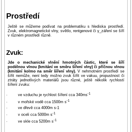
Prostředí
Ještě se můžeme podívat na problematiku s hlediska prostředí.
Zvuk, elektromagnetické vlny, světlo, rentgenové či γ_záření se šíří
v různém prostředí různě.
Zvuk:
Jde o mechanické vlnění hmotných částic, které se šíří
podélnou vlnou (kmitání ve směru šíření vlny) či příčnou vlnou
(kmitání kolmo na směr šíření vlny).
V nehmotném
prostředí se
šířit nemůže, není tedy možno zvuk šířit ve vakuu, propustnost či
ztráty jednotlivých materiálů jsou různé, ještě několik rychlostí
šíření zvuku:
-1
· ve vzduchu je rychlost šíření cca 340ms
-1
· v mořské vodě cca 1500m s
· ve dřevě cca 4000m s-1
-1
· v oceli cca 5000m s
-1
· ve skle cca 5200m s