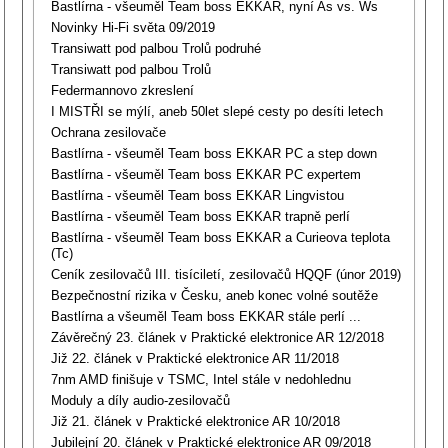
Bastlírna - všeuměl Team boss EKKAR, nyní As vs. Ws
Novinky Hi-Fi světa 09/2019
Transiwatt pod palbou Trolů podruhé
Transiwatt pod palbou Trolů
Federmannovo zkreslení
I MISTŘI se mýlí, aneb 50let slepé cesty po desíti letech
Ochrana zesilovače
Bastlírna - všeuměl Team boss EKKAR PC a step down
Bastlírna - všeuměl Team boss EKKAR PC expertem
Bastlírna - všeuměl Team boss EKKAR Lingvistou
Bastlírna - všeuměl Team boss EKKAR trapně perlí
Bastlírna - všeuměl Team boss EKKAR a Curieova teplota
(Tc)
Ceník zesilovačů III. tisíciletí, zesilovačů HQQF (únor 2019)
Bezpečnostní rizika v Česku, aneb konec volné soutěže
Bastlírna a všeuměl Team boss EKKAR stále perlí ...
Závěrečný 23. článek v Praktické elektronice AR 12/2018
Již 22. článek v Praktické elektronice AR 11/2018
7nm AMD finišuje v TSMC, Intel stále v nedohlednu
Moduly a díly audio-zesilovačů
Již 21. článek v Praktické elektronice AR 10/2018
Jubilejní 20. článek v Praktické elektronice AR 09/2018