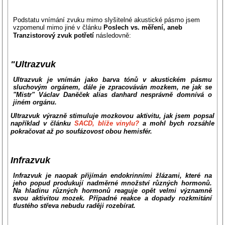
Podstatu vnímání zvuku mimo slyšitelné akustické pásmo jsem
vzpomenul mimo jiné v článku
Poslech vs. měření, aneb
Tranzistorový zvuk potřetí
následovně:
"Ultrazvuk
Ultrazvuk je vnímán jako barva tónů v akustickém pásmu
sluchovým orgánem, dále je zpracováván mozkem, ne jak se
"Mistr" Václav Daněček alias danhard nesprávně domnívá o
jiném orgánu.
Ultrazvuk výrazně stimuluje mozkovou aktivitu, jak jsem popsal
například v článku
SACD, blíže vinylu?
a mohl bych rozsáhle
pokračovat až po soufázovost obou hemisfér.
Infrazvuk
Infrazvuk je naopak přijímán endokrinními žlázami, které na
jeho popud produkují nadměrné množství různých hormonů.
Na hladinu různých hormonů reaguje opět velmi významně
svou aktivitou mozek. Případné reakce a dopady rozkmitání
tlustého střeva nebudu raději rozebírat.