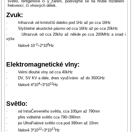
světlo, rentgenové či γ_záření, podívejme se na hrubé rozdělení
frekvencí, či vlnových délek.
Zvuk:
· Infrazvuk od kmitočtů daleko pod 1Hz až po cca 16Hz
· Slyšitelné akustické pásmo od cca 16Hz až po cca 20kHz
· Ultrazvuk od cca 20khz až někde po cca 200MHz a snad i
výše
-2
8
· řádově 10
÷2*10
Hz
Elektromagnetické vlny:
· Velmi dlouhé vlny od cca 40kHz
· DV, SV KV a dále, dnes využíváno až do 350GHz
4
12
· řádově 4*10
÷3*10
Hz
Světlo:
· od IntraČerveného světla, cca 100µm až 790nm
· přes viditelné světlo cca 790÷390nm
· po UltraFialové světlo cca pod 390nm až 10nm
12
17
· řádově 3*10
÷3*10
Hz