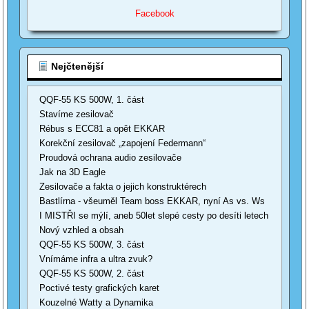
Facebook
Nejčtenější
QQF-55 KS 500W, 1. část
Stavíme zesilovač
Rébus s ECC81 a opět EKKAR
Korekční zesilovač „zapojení Federmann“
Proudová ochrana audio zesilovače
Jak na 3D Eagle
Zesilovače a fakta o jejich konstruktérech
Bastlírna - všeuměl Team boss EKKAR, nyní As vs. Ws
I MISTŘI se mýlí, aneb 50let slepé cesty po desíti letech
Nový vzhled a obsah
QQF-55 KS 500W, 3. část
Vnímáme infra a ultra zvuk?
QQF-55 KS 500W, 2. část
Poctivé testy grafických karet
Kouzelné Watty a Dynamika