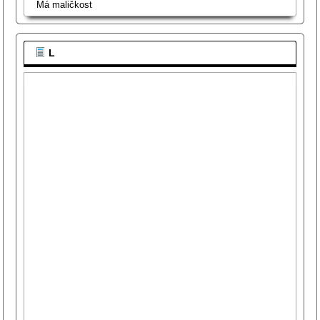
Má maličkost
L