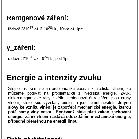
Rentgenové záření:
17
20
řádově 3*10
až 3*10
Hz, 10nm až 1pm
γ_záření:
20
24
řádově 3*10
až 10
Hz, pod 1pm
Energie a intenzity zvuku
Stejně jak jsem se na problematiku podíval z hlediska vlnění, se
můžeme podívat na problematiku z hlediska energie. Zvuk,
elektromagnetické vlny, světlo, rentgenové či γ_záření jsou druhy
vlnění, které jsou vyvolány energii a jsou jejími nositeli.
Jinými
slovy ke vzniku vlnění je zapotřebí mechanické energie, kterou
poté samy vlny nesou. Poněvadž stále platí zákon zachování
energie, zánik vlnění nastává odevzdáním mechanické energie,
případně přeměnou na energii jinou.