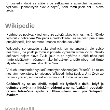
V poslední době se stále více setkávám s absolutní neznalostí
významu jednotlivých slov a pojmů, není tomu jinak ani u slova
zvuk.
Wikipedie
Pojďme se podívat k jednomu ze zdrojů takových nesmyslů. Někdo
vytvořil v dobré víře Wikipedii a předpokládal, že se postupně stane
encyklopedii, kde se mnozí mohou mnohé dozvědět.
Wikipedie se opravdu stala studnicí, jen ne znalostí, ale spíše
nesmyslů, ne jinak je tomu v případě významu slova Zvuk. Někdo
definoval pojem slova Zvuk, jako to co slyšíme a ještě něco pod
tímto slyšitelným pásmem jako Infra-Zvuk a ještě něco nad tímto
slyšitelným pásmem jako Ultra-Zvuk.
V duchu moderních výkladů mnohých všeznalých "Mistrů", že to co
neznám neexistuje, je najednou Wikipedii Infra-Zvuk a Ultra-Zvuk ze
zvuku vyřazen, nic naplat ani slovo Zvuk tomu nezabrání.
Češtináři by se asi divili, stejně tak fyzikáři a další, když je
definice stavěna na lidském vědomí a ne na fyzikální podstatě,
rázem Infra-Zvuk spolu s Ultra-Zvukem není pro Wikipedii
Zvukem!
Konkrétněji