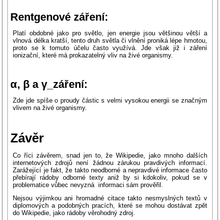
Rentgenové záření:
Platí obdobné jako pro světlo, jen energie jsou většinou větší a
vlnová délka kratší, tento druh světla či vlnění proniká lépe hmotou,
proto se k tomuto účelu často využívá. Jde však již i záření
ionizační, které má prokazatelný vliv na živé organismy.
α, β a γ_záření:
Zde jde spíše o proudy částic s velmi vysokou energii se značným
vlivem na živé organismy.
Závěr
Co říci závěrem, snad jen to, že Wikipedie, jako mnoho dalších
internetových zdrojů není žádnou zárukou pravdivých informací.
Zarážející je fakt, že takto neodborné a nepravdivé informace často
přebírají rádoby odborné texty aniž by si kdokoliv, pokud se v
problematice vůbec nevyzná informaci sám prověřil.
Nejsou výjimkou ani hromadné citace takto nesmyslných textů v
diplomových a podobných pracích, které se mohou dostávat zpět
do Wikipedie, jako rádoby věrohodný zdroj.