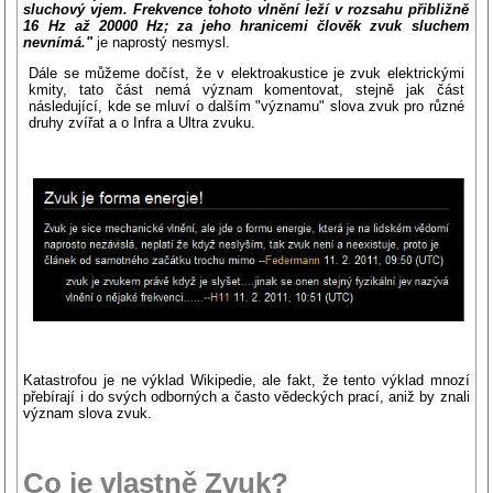
sluchový vjem.
Frekvence
tohoto vlnění leží v rozsahu přibližně
16
Hz
až 20000 Hz; za jeho hranicemi člověk zvuk sluchem
nevnímá."
je naprostý nesmysl.
Dále se můžeme dočíst, že v elektroakustice je zvuk elektrickými
kmity, tato část nemá význam komentovat, stejně jak část
následující, kde se mluví o dalším "významu" slova zvuk pro různé
druhy zvířat a o Infra a Ultra zvuku.
Katastrofou je ne výklad Wikipedie, ale fakt, že tento výklad mnozí
přebírají i do svých odborných a často vědeckých prací, aniž by znali
význam slova zvuk.
Co je vlastně Zvuk?