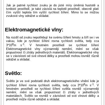
Jak je patrné rychlost zvuku je do jisté míry úměrná hustotě a
tvrdosti prostředí, je také závislá na teplotě prostředí, obecně platí
čím vyšší teplota tím vyšší rychlost šíření. Mimo to se můžou
zvukové vlny odrážet a skládat.
Elektromagnetické vlny:
Na rozdíl od zvuku nepotřebují ke svému šíření hmotu a šíří se i ve
vakuu, kde je rychlost šíření rovna rychlosti světla, tedy cca
8
-1
3*10
m s
. V hmotném prostředí se rychlost šíření
Elektromagnetické vlny významněji nemění, mění se však
propustnost či ztráty jednotlivých materiálů. Elektromagnetické vlny
se v závislosti od své vlnové délky a prostředí mohou rovněž různě
odrážet a skládat.
Světlo:
Světlo je ve své podstatě druh elektromagnetického vlnění kde je
8
-1
rychlost šíření rovna rychlosti světla, tedy cca 3*10
m s
. V
hmotném prostředí se rychlost šíření světla rovněž významněji
nemění, mění se však propustnost či ztráty v jednotlivých
materiálech. Světlo se rovněž v závislosti od své vlnové délky a
prostředí může různě odrážet a skládat.