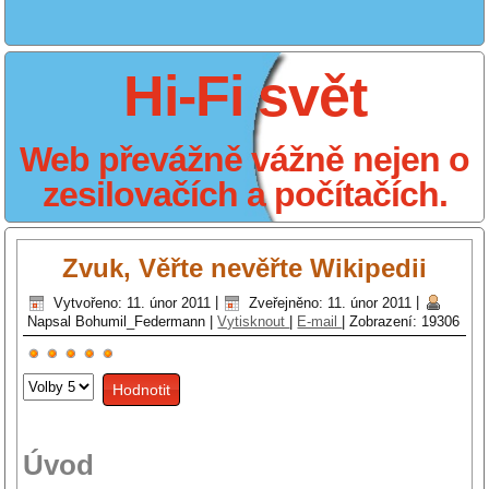
Hi-Fi svět
Web převážně vážně nejen o
zesilovačích a počítačích.
Zvuk, Věřte nevěřte Wikipedii
Vytvořeno: 11. únor 2011
|
Zveřejněno: 11. únor 2011
|
Napsal Bohumil_Federmann
|
Vytisknout
|
E-mail
|
Zobrazení: 19306
Hodnocení
Hodnoťte
uživatelů:
5
/
5
prosím
Úvod