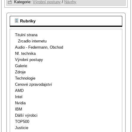
Kategorie:
Výrobní postupy
/
Návrhy
Rubriky
Titulní strana
Zrcadlo internetu
Audio - Federmann, Obchod
Nf. technika
Výrobní postupy
Galerie
Zdroje
Technologie
Cenové zpravodajství
AMD
Intel
Nvidia
IBM
Dálší výrobci
TOP500
Justicie