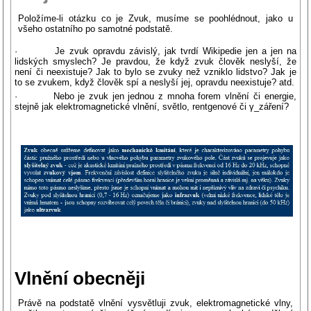
Položíme-li otázku co je Zvuk, musíme se poohlédnout, jako u
všeho ostatního po samotné podstatě.
· Je zvuk opravdu závislý, jak tvrdí Wikipedie jen a jen na
lidských smyslech? Je pravdou, že když zvuk člověk neslyší, že
není či neexistuje? Jak to bylo se zvuky než vzniklo lidstvo? Jak je
to se zvukem, když člověk spí a neslyší jej, opravdu neexistuje? atd.
· Nebo je zvuk jen jednou z mnoha forem vlnění či energie,
stejně jak elektromagnetické vlnění, světlo, rentgenové či γ_záření?
Vlnění obecněji
Právě na podstatě vlnění vysvětluji zvuk, elektromagnetické vlny,