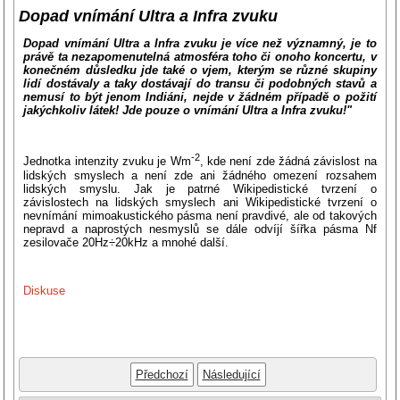
Dopad vnímání Ultra a Infra zvuku
Dopad vnímání Ultra a Infra zvuku je více než významný, je to
právě ta nezapomenutelná atmosféra toho či onoho koncertu, v
konečném důsledku jde také o vjem, kterým se různé skupiny
lidí dostávaly a taky dostávají do transu či podobných stavů a
nemusí to být jenom Indiáni, nejde v žádném případě o požití
jakýchkoliv látek! Jde pouze o vnímání Ultra a Infra zvuku!"
-2
Jednotka intenzity zvuku je Wm
, kde není zde žádná závislost na
lidských smyslech a není zde ani žádného omezení rozsahem
lidských smyslu. Jak je patrné Wikipedistické tvrzení o
závislostech na lidských smyslech ani Wikipedistické tvrzení o
nevnímání mimoakustického pásma není pravdivé, ale od takových
nepravd a naprostých nesmyslů se dále odvíjí šířka pásma Nf
zesilovače 20Hz÷20kHz a mnohé další.
Diskuse
Předchozí
Následující