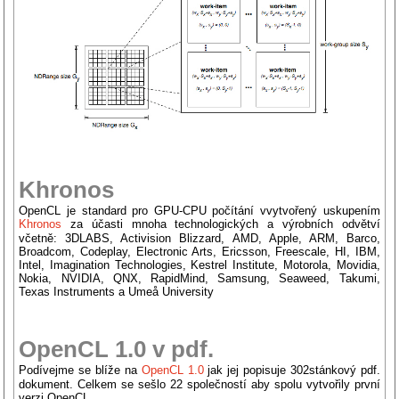
Khronos
OpenCL je standard pro GPU-CPU počítání vvytvořený uskupením
Khronos
za účasti mnoha technologických a výrobních odvětví
včetně: 3DLABS, Activision Blizzard, AMD, Apple, ARM, Barco,
Broadcom, Codeplay, Electronic Arts, Ericsson, Freescale, HI, IBM,
Intel, Imagination Technologies, Kestrel Institute, Motorola, Movidia,
Nokia, NVIDIA, QNX, RapidMind, Samsung, Seaweed, Takumi,
Texas Instruments a Umeå University
OpenCL 1.0 v pdf.
Podívejme se blíže na
OpenCL 1.0
jak jej popisuje 302stánkový pdf.
dokument. Celkem se sešlo 22 společností aby spolu vytvořily první
verzi OpenCL.