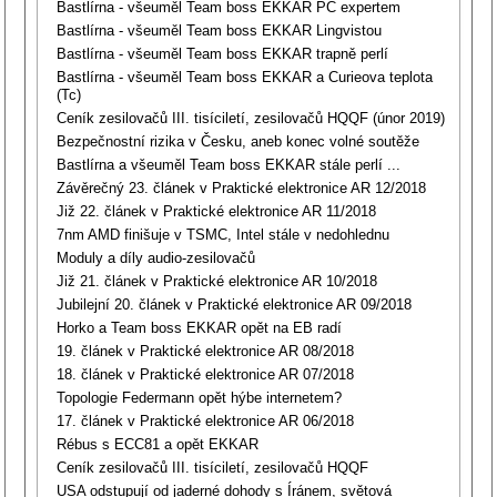
Bastlírna - všeuměl Team boss EKKAR PC expertem
Bastlírna - všeuměl Team boss EKKAR Lingvistou
Bastlírna - všeuměl Team boss EKKAR trapně perlí
Bastlírna - všeuměl Team boss EKKAR a Curieova teplota
(Tc)
Ceník zesilovačů III. tisíciletí, zesilovačů HQQF (únor 2019)
Bezpečnostní rizika v Česku, aneb konec volné soutěže
Bastlírna a všeuměl Team boss EKKAR stále perlí ...
Závěrečný 23. článek v Praktické elektronice AR 12/2018
Již 22. článek v Praktické elektronice AR 11/2018
7nm AMD finišuje v TSMC, Intel stále v nedohlednu
Moduly a díly audio-zesilovačů
Již 21. článek v Praktické elektronice AR 10/2018
Jubilejní 20. článek v Praktické elektronice AR 09/2018
Horko a Team boss EKKAR opět na EB radí
19. článek v Praktické elektronice AR 08/2018
18. článek v Praktické elektronice AR 07/2018
Topologie Federmann opět hýbe internetem?
17. článek v Praktické elektronice AR 06/2018
Rébus s ECC81 a opět EKKAR
Ceník zesilovačů III. tisíciletí, zesilovačů HQQF
USA odstupují od jaderné dohody s Íránem, světová