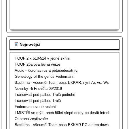
Nejnovější
HQQF 2 x 510-514 v jedné skříni
HQQF 2párová levná verze
Audio - Koronavirus a pětašedesátníci
Genealogy of the genus Federmann
Bastlírna - všeuměl Team boss EKKAR, nyní As vs. Ws
Novinky Hi-Fi světa 09/2019
Transiwatt pod palbou Trolů podruhé
Transiwatt pod palbou Trolů
Federmannovo zkreslení
I MISTŘI se mýlí, aneb 50let slepé cesty po desíti letech
Ochrana zesilovače
Bastlírna - všeuměl Team boss EKKAR PC a step down