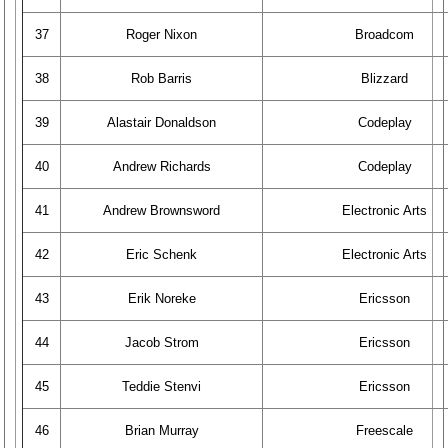
37
Roger Nixon
Broadcom
38
Rob Barris
Blizzard
39
Alastair Donaldson
Codeplay
40
Andrew Richards
Codeplay
41
Andrew Brownsword
Electronic Arts
42
Eric Schenk
Electronic Arts
43
Erik Noreke
Ericsson
44
Jacob Strom
Ericsson
45
Teddie Stenvi
Ericsson
46
Brian Murray
Freescale