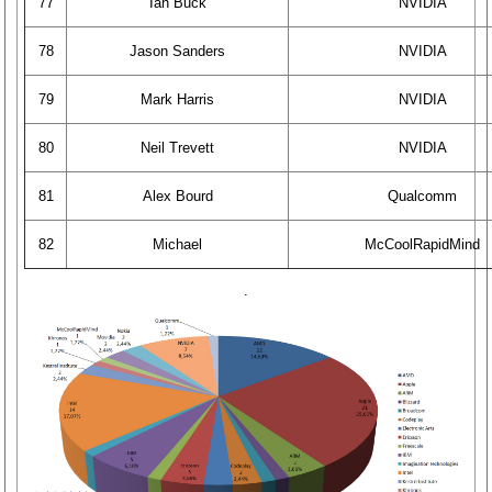
77
Ian Buck
NVIDIA
78
Jason Sanders
NVIDIA
79
Mark Harris
NVIDIA
80
Neil Trevett
NVIDIA
81
Alex Bourd
Qualcomm
82
Michael
McCoolRapidMind
.