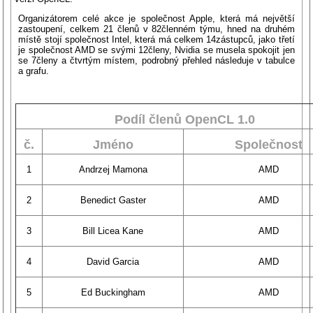
Organizátorem celé akce je společnost Apple, která má největší
zastoupení, celkem 21 členů v 82členném týmu, hned na druhém
místě stojí společnost Intel, která má celkem 14zástupců, jako třetí
je společnost AMD se svými 12členy, Nvidia se musela spokojit jen
se 7členy a čtvrtým místem, podrobný přehled následuje v tabulce
a grafu.
Podíl členů OpenCL 1.0
č.
Jméno
Společnost
1
Andrzej Mamona
AMD
2
Benedict Gaster
AMD
3
Bill Licea Kane
AMD
4
David Garcia
AMD
5
Ed Buckingham
AMD