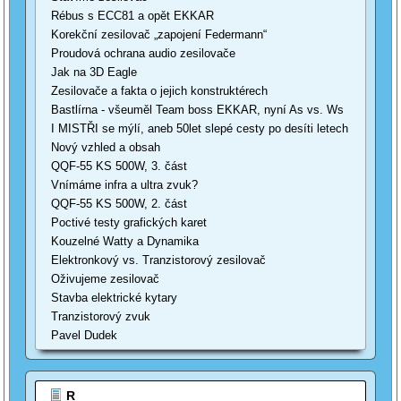
Rébus s ECC81 a opět EKKAR
Korekční zesilovač „zapojení Federmann“
Proudová ochrana audio zesilovače
Jak na 3D Eagle
Zesilovače a fakta o jejich konstruktérech
Bastlírna - všeuměl Team boss EKKAR, nyní As vs. Ws
I MISTŘI se mýlí, aneb 50let slepé cesty po desíti letech
Nový vzhled a obsah
QQF-55 KS 500W, 3. část
Vnímáme infra a ultra zvuk?
QQF-55 KS 500W, 2. část
Poctivé testy grafických karet
Kouzelné Watty a Dynamika
Elektronkový vs. Tranzistorový zesilovač
Oživujeme zesilovač
Stavba elektrické kytary
Tranzistorový zvuk
Pavel Dudek
R