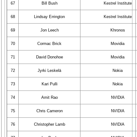
67
Bill Bush
Kestrel Institute
68
Lindsay Errington
Kestrel Institute
69
Jon Leech
Khronos
70
Cormac Brick
Movidia
71
David Donohoe
Movidia
72
Jyrki Leskelä
Nokia
73
Kari Pulli
Nokia
74
Amit Rao
NVIDIA
75
Chris Cameron
NVIDIA
76
Christopher Lamb
NVIDIA