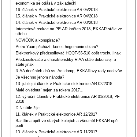
ekonomika se otřásá v základech!
16. článek v Praktické elektronice AR 05/2018
15. článek v Praktické elektronice AR 04/2018
14. článek v Praktické elektronice AR 03/2018
Internetové reakce na PE-AR květen 2018, EKKAR stále ve
střehu
NOVIČOK a konspirace?
Petro-Yuan přichází, konec hegemonie dolaru?
Elektronkový předzesilovač HQQF-55-510 opět trochu jinak
Předzesilovače a charakteristiky RIAA stále dokonaleji a
stále jinak
RIAA dnešních dnů vs. Actidamp, EKKARovy rady nadevše
Je všechno jenom náhoda?
13. jubilejní článek v Praktické elektronice AR 02/2018
Malé ohlédnutí nejen za rokem 2017...
12. výroční článek v Praktické elektronice AR 01/2018, PF
2018
DIN stále žije
11. článek v Praktické elektronice AR 12/2017
Bastlírna opět ve starých kolejích a všeuměl EKKAR opět
perlí
10. článek v Praktické elektronice AR 11/2017