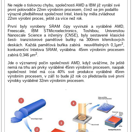
Ne nejde o tiskovou chybu, společnosti AMD a IBM již vyrábí své
první polovodiče 22nm výrobním procesem, čímž se jim podařilo
výrazně předběhnout společnost Intel, která by měla zvládnout
22nm výrobní proces, ještě za více než rok.
První byly vyrobeny SRAM čipy vyvinuté a vyráběné AMD,
Freescale, IBM STMicroelectronics, Toshibou, Universitou
Nanoscale Science a inženýry (CNSE), byly sestavené klasické
šesti- tranzistorové paměťové buňky na 300mm křemíkových
2
deskách. Každá paměťová buňka zabírá neuvěřitelných 0,1µm
,
konkurenční Intelova SRAM, vyráběna 45nm výrobním procesem
2
zabírá 0,346 µm
.
Jde o významný počin společnosti AMD, když uvážíme, že ještě
nemá na trhu ani prvky vyráběné 45nm výrobním procesem, naopak
společnost Intel má cca 40% své produkce vyráběné 45nm
výrobním procesem, v září to bude již rok co představila své první
výrobky vyráběné 32nm výrobním procesem.
.