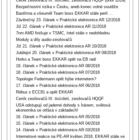
Ceník zesilovačů III. tisíciletí, zesilovačů HQQF (únor 2019)
Bezpečnostní rizika v Česku, aneb konec volné soutěže
Bastlírna a všeuměl Team boss EKKAR stále perlí ...
Závěrečný 23. článek v Praktické elektronice AR 12/2018
Již 22. článek v Praktické elektronice AR 11/2018
7nm AMD finišuje v TSMC, Intel stále v nedohlednu
Moduly a díly audio-zesilovačů
Již 21. článek v Praktické elektronice AR 10/2018
Jubilejní 20. článek v Praktické elektronice AR 09/2018
Horko a Team boss EKKAR opět na EB radí
19. článek v Praktické elektronice AR 08/2018
18. článek v Praktické elektronice AR 07/2018
Topologie Federmann opět hýbe internetem?
17. článek v Praktické elektronice AR 06/2018
Rébus s ECC81 a opět EKKAR
Ceník zesilovačů III. tisíciletí, zesilovačů HQQF
USA odstupují od jaderné dohody s Íránem, světová
ekonomika se otřásá v základech!
16. článek v Praktické elektronice AR 05/2018
15. článek v Praktické elektronice AR 04/2018
14. článek v Praktické elektronice AR 03/2018
Internetové reakce na PE-AR květen 2018, EKKAR stále ve