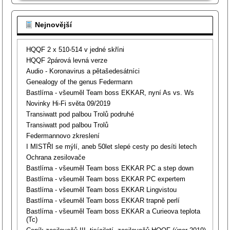
Nejnovější
HQQF 2 x 510-514 v jedné skříni
HQQF 2párová levná verze
Audio - Koronavirus a pětašedesátníci
Genealogy of the genus Federmann
Bastlírna - všeuměl Team boss EKKAR, nyní As vs. Ws
Novinky Hi-Fi světa 09/2019
Transiwatt pod palbou Trolů podruhé
Transiwatt pod palbou Trolů
Federmannovo zkreslení
I MISTŘI se mýlí, aneb 50let slepé cesty po desíti letech
Ochrana zesilovače
Bastlírna - všeuměl Team boss EKKAR PC a step down
Bastlírna - všeuměl Team boss EKKAR PC expertem
Bastlírna - všeuměl Team boss EKKAR Lingvistou
Bastlírna - všeuměl Team boss EKKAR trapně perlí
Bastlírna - všeuměl Team boss EKKAR a Curieova teplota
(Tc)