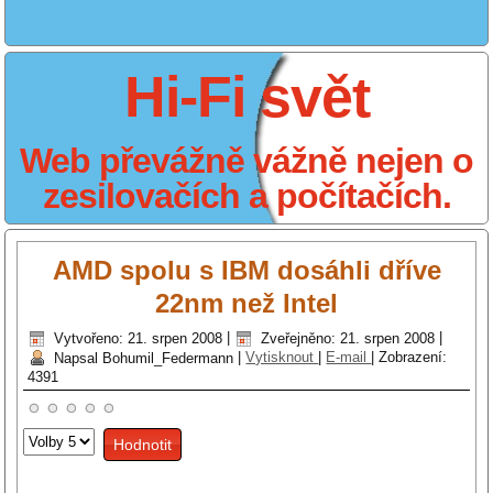
Hi-Fi svět
Web převážně vážně nejen o
zesilovačích a počítačích.
AMD spolu s IBM dosáhli dříve
22nm než Intel
Vytvořeno: 21. srpen 2008
|
Zveřejněno: 21. srpen 2008
|
Napsal Bohumil_Federmann
|
Vytisknout
|
E-mail
|
Zobrazení:
4391
Hodnoťte
prosím