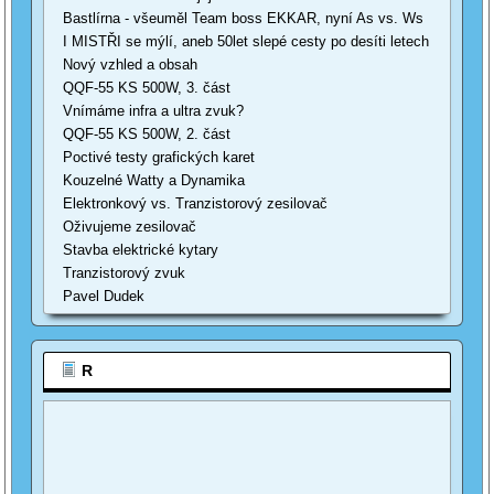
Bastlírna - všeuměl Team boss EKKAR, nyní As vs. Ws
I MISTŘI se mýlí, aneb 50let slepé cesty po desíti letech
Nový vzhled a obsah
QQF-55 KS 500W, 3. část
Vnímáme infra a ultra zvuk?
QQF-55 KS 500W, 2. část
Poctivé testy grafických karet
Kouzelné Watty a Dynamika
Elektronkový vs. Tranzistorový zesilovač
Oživujeme zesilovač
Stavba elektrické kytary
Tranzistorový zvuk
Pavel Dudek
R