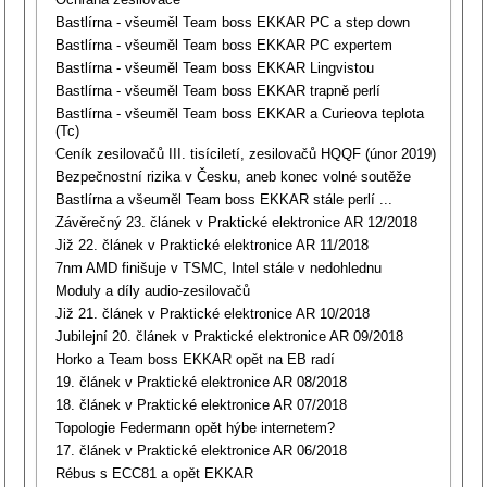
Bastlírna - všeuměl Team boss EKKAR PC a step down
Bastlírna - všeuměl Team boss EKKAR PC expertem
Bastlírna - všeuměl Team boss EKKAR Lingvistou
Bastlírna - všeuměl Team boss EKKAR trapně perlí
Bastlírna - všeuměl Team boss EKKAR a Curieova teplota
(Tc)
Ceník zesilovačů III. tisíciletí, zesilovačů HQQF (únor 2019)
Bezpečnostní rizika v Česku, aneb konec volné soutěže
Bastlírna a všeuměl Team boss EKKAR stále perlí ...
Závěrečný 23. článek v Praktické elektronice AR 12/2018
Již 22. článek v Praktické elektronice AR 11/2018
7nm AMD finišuje v TSMC, Intel stále v nedohlednu
Moduly a díly audio-zesilovačů
Již 21. článek v Praktické elektronice AR 10/2018
Jubilejní 20. článek v Praktické elektronice AR 09/2018
Horko a Team boss EKKAR opět na EB radí
19. článek v Praktické elektronice AR 08/2018
18. článek v Praktické elektronice AR 07/2018
Topologie Federmann opět hýbe internetem?
17. článek v Praktické elektronice AR 06/2018
Rébus s ECC81 a opět EKKAR