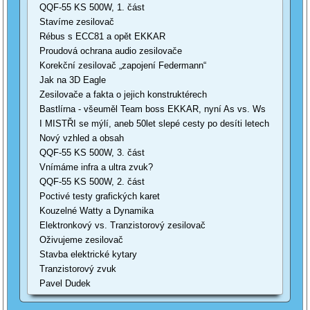
QQF-55 KS 500W, 1. část
Stavíme zesilovač
Rébus s ECC81 a opět EKKAR
Proudová ochrana audio zesilovače
Korekční zesilovač „zapojení Federmann“
Jak na 3D Eagle
Zesilovače a fakta o jejich konstruktérech
Bastlírna - všeuměl Team boss EKKAR, nyní As vs. Ws
I MISTŘI se mýlí, aneb 50let slepé cesty po desíti letech
Nový vzhled a obsah
QQF-55 KS 500W, 3. část
Vnímáme infra a ultra zvuk?
QQF-55 KS 500W, 2. část
Poctivé testy grafických karet
Kouzelné Watty a Dynamika
Elektronkový vs. Tranzistorový zesilovač
Oživujeme zesilovač
Stavba elektrické kytary
Tranzistorový zvuk
Pavel Dudek