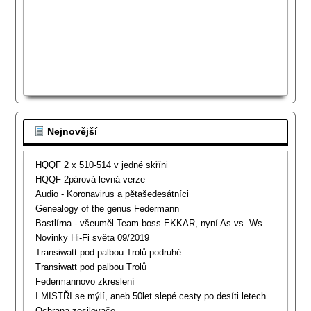
Nejnovější
HQQF 2 x 510-514 v jedné skříni
HQQF 2párová levná verze
Audio - Koronavirus a pětašedesátníci
Genealogy of the genus Federmann
Bastlírna - všeuměl Team boss EKKAR, nyní As vs. Ws
Novinky Hi-Fi světa 09/2019
Transiwatt pod palbou Trolů podruhé
Transiwatt pod palbou Trolů
Federmannovo zkreslení
I MISTŘI se mýlí, aneb 50let slepé cesty po desíti letech
Ochrana zesilovače