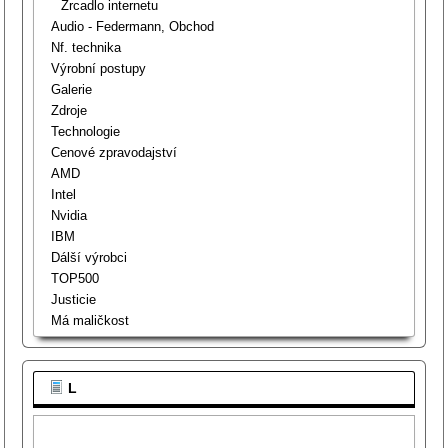
Zrcadlo internetu
Audio - Federmann, Obchod
Nf. technika
Výrobní postupy
Galerie
Zdroje
Technologie
Cenové zpravodajství
AMD
Intel
Nvidia
IBM
Dálší výrobci
TOP500
Justicie
Má maličkost
L