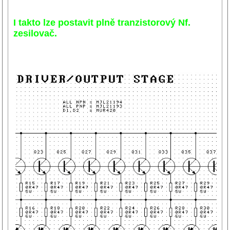
I takto lze postavit plně tranzistorový Nf.
zesilovač.