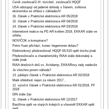
Ceník zesilovačů III. tisíciletí, zesilovačů HQQF
USA odstupují od jaderné dohody s Íránem, světová
ekonomika se otřásá v základech!
16. článek v Praktické elektronice AR 05/2018
15. článek v Praktické elektronice AR 04/2018
14. článek v Praktické elektronice AR 03/2018
Internetové reakce na PE-AR květen 2018, EKKAR stále ve
střehu
NOVIČOK a konspirace?
Petro-Yuan přichází, konec hegemonie dolaru?
Elektronkový předzesilovač HQQF-55-510 opět trochu jinak
Předzesilovače a charakteristiky RIAA stále dokonaleji a
stále jinak
RIAA dnešních dnů vs. Actidamp, EKKARovy rady nadevše
Je všechno jenom náhoda?
13. jubilejní článek v Praktické elektronice AR 02/2018
Malé ohlédnutí nejen za rokem 2017...
12. výroční článek v Praktické elektronice AR 01/2018, PF
2018
DIN stále žije
11. článek v Praktické elektronice AR 12/2017
Bastlírna opět ve starých kolejích a všeuměl EKKAR opět
perlí