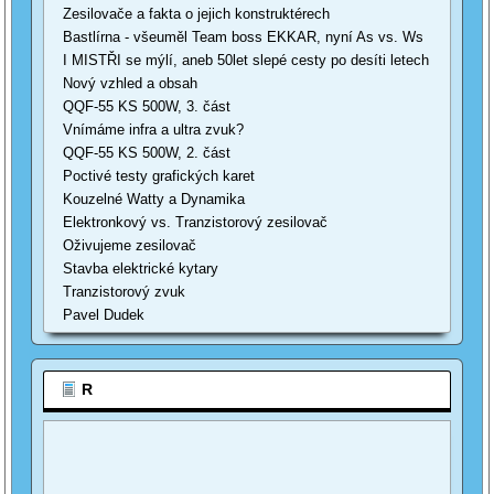
Zesilovače a fakta o jejich konstruktérech
Bastlírna - všeuměl Team boss EKKAR, nyní As vs. Ws
I MISTŘI se mýlí, aneb 50let slepé cesty po desíti letech
Nový vzhled a obsah
QQF-55 KS 500W, 3. část
Vnímáme infra a ultra zvuk?
QQF-55 KS 500W, 2. část
Poctivé testy grafických karet
Kouzelné Watty a Dynamika
Elektronkový vs. Tranzistorový zesilovač
Oživujeme zesilovač
Stavba elektrické kytary
Tranzistorový zvuk
Pavel Dudek
R