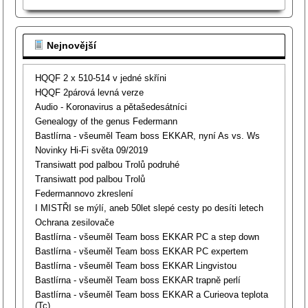
Nejnovější
HQQF 2 x 510-514 v jedné skříni
HQQF 2párová levná verze
Audio - Koronavirus a pětašedesátníci
Genealogy of the genus Federmann
Bastlírna - všeuměl Team boss EKKAR, nyní As vs. Ws
Novinky Hi-Fi světa 09/2019
Transiwatt pod palbou Trolů podruhé
Transiwatt pod palbou Trolů
Federmannovo zkreslení
I MISTŘI se mýlí, aneb 50let slepé cesty po desíti letech
Ochrana zesilovače
Bastlírna - všeuměl Team boss EKKAR PC a step down
Bastlírna - všeuměl Team boss EKKAR PC expertem
Bastlírna - všeuměl Team boss EKKAR Lingvistou
Bastlírna - všeuměl Team boss EKKAR trapně perlí
Bastlírna - všeuměl Team boss EKKAR a Curieova teplota
(Tc)