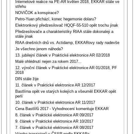
Internetové reakce na PE-AR květen 2018, EKKAR stále ve
střehu
NOVIČOK a konspirace?
Petro-Yuan přichází, konec hegemonie dolaru?
Elektronkový předzesilovač HQQF-55-510 opět trochu jinak
Předzesilovače a charakteristiky RIAA stále dokonaleji a
stále jinak
RIAA dnešních dnů vs. Actidamp, EKKARovy rady nadevše
Je všechno jenom náhoda?
13. jubilejní článek v Praktické elektronice AR 02/2018
Malé ohlédnutí nejen za rokem 2017...
12. výroční článek v Praktické elektronice AR 01/2018, PF
2018
DIN stále žije
11. článek v Praktické elektronice AR 12/2017
Bastlírna opět ve starých kolejích a všeuměl EKKAR opět
perlí
10. článek v Praktické elektronice AR 11/2017
Cena Bastlířů 2017 - Vyhodnocení komentuje EKKAR
8. článek v Praktické elektronice AR 09/2017
9. článek v Praktické elektronice AR 10/2017
7. článek v Praktické elektronice AR 08/2017
Výroba tranzistorů v ČSSR podle EKKARa