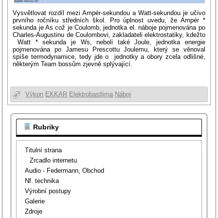
Vysvětlovat rozdíl mezi Ampér-sekundou a Watt-sekundou je učivo
prvního ročníku středních škol. Pro úplnost uvedu, že Ampér *
sekunda je As což je Coulomb, jednotka el. náboje pojmenována po
Charles-Augustinu de Coulombovi, zakladateli elektrostatiky, kdežto
Watt * sekunda je Ws, neboli také Joule, jednotka energie
pojmenována po Jamesu Prescottu Joulemu, který se věnoval
spíše termodynamice, tedy jde o jednotky a obory zcela odlišné,
některým Team bossům zjevně splývající.
Výkon
EKKAR
Elektrobastlirna
Náboj
Rubriky
Titulní strana
Zrcadlo internetu
Audio - Federmann, Obchod
Nf. technika
Výrobní postupy
Galerie
Zdroje