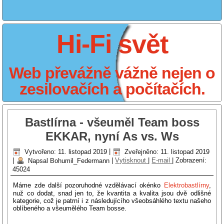
Hi-Fi svět
Web převážně vážně nejen o
zesilovačích a počítačích.
Bastlírna - všeuměl Team boss
EKKAR, nyní As vs. Ws
Vytvořeno: 11. listopad 2019
|
Zveřejněno: 11. listopad 2019
|
Napsal Bohumil_Federmann
|
Vytisknout
|
E-mail
|
Zobrazení:
45024
Máme zde další pozoruhodné vzdělávací okénko
Elektrobastlírny
,
nuž co dodat, snad jen to, že kvantita a kvalita jsou dvě odlišné
kategorie, což je patrní i z následujícího všeobsáhlého textu našeho
oblíbeného a všeumělého Team bosse.