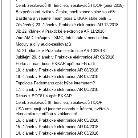
Ceník zesilovačů III. tisíciletí, zesilovačů HQQF (únor 2019)
Bezpečnostní rizika v Česku, aneb konec volné soutěže
Bastlírna a všeuměl Team boss EKKAR stále perlí ...
Závěrečný 23. článek v Praktické elektronice AR 12/2018
Již 22. článek v Praktické elektronice AR 11/2018
7nm AMD finišuje v TSMC, Intel stále v nedohlednu
Moduly a díly audio-zesilovačů
Již 21. článek v Praktické elektronice AR 10/2018
Jubilejní 20. článek v Praktické elektronice AR 09/2018
Horko a Team boss EKKAR opět na EB radí
19. článek v Praktické elektronice AR 08/2018
18. článek v Praktické elektronice AR 07/2018
Topologie Federmann opět hýbe internetem?
17. článek v Praktické elektronice AR 06/2018
Rébus s ECC81 a opět EKKAR
Ceník zesilovačů III. tisíciletí, zesilovačů HQQF
USA odstupují od jaderné dohody s Íránem, světová
ekonomika se otřásá v základech!
16. článek v Praktické elektronice AR 05/2018
15. článek v Praktické elektronice AR 04/2018
14. článek v Praktické elektronice AR 03/2018