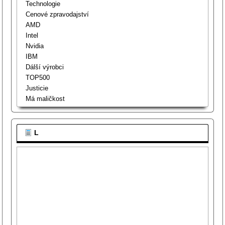
Technologie
Cenové zpravodajství
AMD
Intel
Nvidia
IBM
Dálší výrobci
TOP500
Justicie
Má maličkost
L