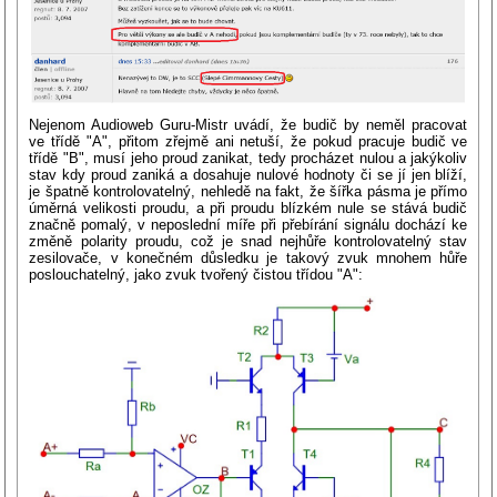
Nejenom Audioweb Guru-Mistr uvádí, že budič by neměl pracovat
ve třídě "A", přitom zřejmě ani netuší, že pokud pracuje budič ve
třídě "B", musí jeho proud zanikat, tedy procházet nulou a jakýkoliv
stav kdy proud zaniká a dosahuje nulové hodnoty či se jí jen blíží,
je špatně kontrolovatelný, nehledě na fakt, že šířka pásma je přímo
úměrná velikosti proudu, a při proudu blízkém nule se stává budič
značně pomalý, v neposlední míře při přebírání signálu dochází ke
změně polarity proudu, což je snad nejhůře kontrolovatelný stav
zesilovače, v konečném důsledku je takový zvuk mnohem hůře
poslouchatelný, jako zvuk tvořený čistou třídou "A":