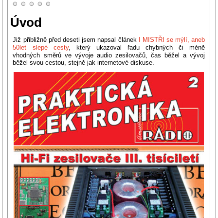
Úvod
Již přibližně před deseti jsem napsal článek
I MISTŘI se mýlí, aneb
50let slepé cesty
, který ukazoval řadu chybných či méně
vhodných směrů ve vývoje audio zesilovačů, čas běžel a vývoj
běžel svou cestou, stejně jak internetové diskuse.