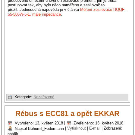
proudového omezení u svého zesilovače proměřit, jen je třeba
postupovat tak, aby bylo něco naměřeno a zesilovač to
přežil. Jednoduchá nápověda je v článku
Měření zesilovače HQQF-
55-506W-5-1, malé impedance
.
Kategorie:
Nezařazené
Rébus s ECC81 a opět EKKAR
Vytvořeno: 13. květen 2018
|
Zveřejněno: 13. květen 2018
|
Napsal Bohumil_Federmann
|
Vytisknout
|
E-mail
|
Zobrazení:
55565