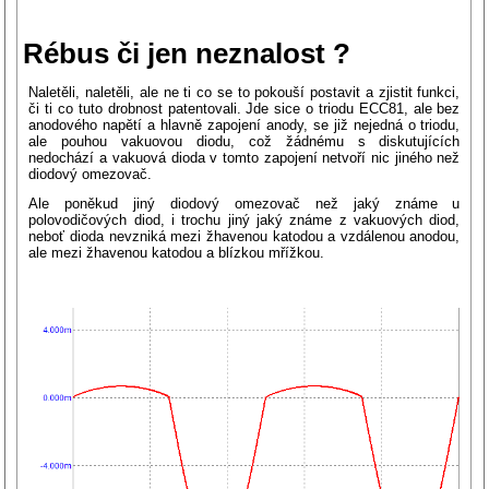
Rébus či jen neznalost ?
Naletěli, naletěli, ale ne ti co se to pokouší postavit a zjistit funkci,
či ti co tuto drobnost patentovali. Jde sice o triodu ECC81, ale bez
anodového napětí a hlavně zapojení anody, se již nejedná o triodu,
ale pouhou vakuovou diodu, což žádnému s diskutujících
nedochází a vakuová dioda v tomto zapojení netvoří nic jiného než
diodový omezovač.
Ale poněkud jiný diodový omezovač než jaký známe u
polovodičových diod, i trochu jiný jaký známe z vakuových diod,
neboť dioda nevzniká mezi žhavenou katodou a vzdálenou anodou,
ale mezi žhavenou katodou a blízkou mřížkou.