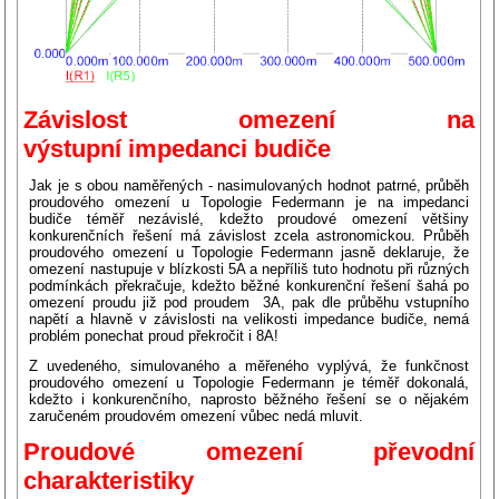
Závislost omezení na
výstupní impedanci budiče
Jak je s obou naměřených - nasimulovaných hodnot patrné, průběh
proudového omezení u Topologie Federmann je na impedanci
budiče téměř nezávislé, kdežto proudové omezení většiny
konkurenčních řešení má závislost zcela astronomickou. Průběh
proudového omezení u Topologie Federmann jasně deklaruje, že
omezení nastupuje v blízkosti 5A a nepříliš tuto hodnotu při různých
podmínkách překračuje, kdežto běžné konkurenční řešení šahá po
omezení proudu již pod proudem 3A, pak dle průběhu vstupního
napětí a hlavně v závislosti na velikosti impedance budiče, nemá
problém ponechat proud překročit i 8A!
Z uvedeného, simulovaného a měřeného vyplývá, že funkčnost
proudového omezení u Topologie Federmann je téměř dokonalá,
kdežto i konkurenčního, naprosto běžného řešení se o nějakém
zaručeném proudovém omezení vůbec nedá mluvit.
Proudové omezení převodní
charakteristiky