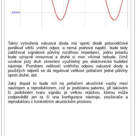
Takto vytvořená vakuová dioda má oproti diodě polovodičové
poněkud větší vnitřní odpor, a nemá prahové napětí, bude tedy
zatěžovat signálové půlvlny rozdílnou impedancí, jednu polaritu
bude výrazně omezovat a druhé si moc všímat nebude, čímž
vznikne jistý druh zkreslení využitelný pro elektronické hudební
nástroje. Poměrem velikostí vnitřního odporu vakuové diody a
použitých odporů se dá regulovat velikost potlačení jedné půlvlny
oproti druhé, atd.
Jaký dopad to bude mít na potlačení akustické vazby mezi
nástrojem a reproduktorem, což je podstatou patentu, při takovém
či podobném tvaru signálu je velkou otázkou, kterou může
zodpovědět jen ta či ona konfigurace nástroje, zesilovače a
reproduktoru v konkrétním akustickém prostoru.