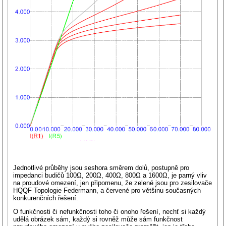
Jednotlivé průběhy jsou seshora směrem dolů, postupně pro
impedanci budičů 100Ω, 200Ω, 400Ω, 800Ω a 1600Ω, je parný vliv
na proudové omezení, jen připomenu, že zelené jsou pro zesilovače
HQQF Topologie Federmann, a červené pro většinu současných
konkurenčních řešení.
O funkčnosti či nefunkčnosti toho či onoho řešení, nechť si každý
udělá obrázek sám, každý si rovněž může sám funkčnost