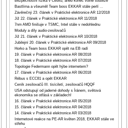
Bezpečnostní rizika v Česku, aneb konec volné soutěže
Bastlírna a všeuměl Team boss EKKAR stále perlí ...
Závěrečný 23. článek v Praktické elektronice AR 12/2018
Již 22. článek v Praktické elektronice AR 11/2018
7nm AMD finišuje v TSMC, Intel stále v nedohlednu
Moduly a díly audio-zesilovačů
Již 21. článek v Praktické elektronice AR 10/2018
Jubilejní 20. článek v Praktické elektronice AR 09/2018
Horko a Team boss EKKAR opět na EB radí
19. článek v Praktické elektronice AR 08/2018
18. článek v Praktické elektronice AR 07/2018
Topologie Federmann opět hýbe internetem?
17. článek v Praktické elektronice AR 06/2018
Rébus s ECC81 a opět EKKAR
Ceník zesilovačů III. tisíciletí, zesilovačů HQQF
USA odstupují od jaderné dohody s Íránem, světová
ekonomika se otřásá v základech!
16. článek v Praktické elektronice AR 05/2018
15. článek v Praktické elektronice AR 04/2018
14. článek v Praktické elektronice AR 03/2018
Internetové reakce na PE-AR květen 2018, EKKAR stále ve
střehu