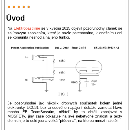
Hodnocení
uživatelů:
5
/
5
Úvod
Na
Elektrobastlírně
se v květnu 2015 objevil pozoruhodný článek se
zajímavým zapojením, které je navíc patentováno, k dnešnímu dni
se komunita neshodla na jeho funkci.
Je pozoruhodné jak několik drobných součástek kolem jedné
elektronky ECC81 bez anodového napájení dokáže zamotat hlavu
mnoha EB TeamBossům, někteří by to chtěli zapojovat s
MOSFETy, jiný zase odkazuje na své nebetyčné znalosti a texty
dle nich je to celé jedna velká "píčovina", na kterou mnozí naletěli.