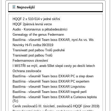
Nejnovější
HQQF 2 x 510-514 v jedné skříni
HQQF 2párová levná verze
Audio - Koronavirus a pětašedesátníci
Genealogy of the genus Federmann
Bastlírna - všeuměl Team boss EKKAR, nyní As vs. Ws
Novinky Hi-Fi světa 09/2019
Transiwatt pod palbou Trolů podruhé
Transiwatt pod palbou Trolů
Federmannovo zkreslení
I MISTŘI se mýlí, aneb 50let slepé cesty po desíti letech
Ochrana zesilovače
Bastlírna - všeuměl Team boss EKKAR PC a step down
Bastlírna - všeuměl Team boss EKKAR PC expertem
Bastlírna - všeuměl Team boss EKKAR Lingvistou
Bastlírna - všeuměl Team boss EKKAR trapně perlí
Bastlírna - všeuměl Team boss EKKAR a Curieova teplota
(Tc)
Ceník zesilovačů III. tisíciletí, zesilovačů HQQF (únor 2019)