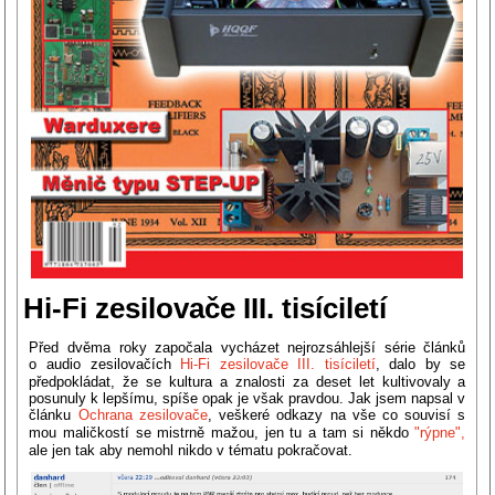
Hi-Fi zesilovače III. tisíciletí
Před dvěma roky započala vycházet nejrozsáhlejší série článků
o audio zesilovačích
Hi-Fi zesilovače III. tisíciletí
, dalo by se
předpokládat, že se kultura a znalosti za deset let kultivovaly a
posunuly k lepšímu, spíše opak je však pravdou. Jak jsem napsal v
článku
Ochrana zesilovače
, veškeré odkazy na vše co souvisí s
mou maličkostí se mistrně mažou, jen tu a tam si někdo
"rýpne",
ale jen tak aby nemohl nikdo v tématu pokračovat.