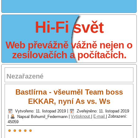
Hi-Fi svět
Web převážně vážně nejen o
zesilovačích a počítačích.
Nezařazené
Bastlírna - všeuměl Team boss
EKKAR, nyní As vs. Ws
Vytvořeno: 11. listopad 2019
|
Zveřejněno: 11. listopad 2019
|
Napsal Bohumil_Federmann
|
Vytisknout
|
E-mail
|
Zobrazení:
45059
Hodnocení