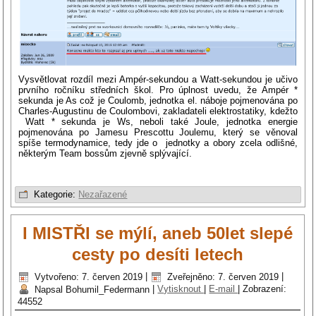
Vysvětlovat rozdíl mezi Ampér-sekundou a Watt-sekundou je učivo
prvního ročníku středních škol. Pro úplnost uvedu, že Ampér *
sekunda je As což je Coulomb, jednotka el. náboje pojmenována po
Charles-Augustinu de Coulombovi, zakladateli elektrostatiky, kdežto
Watt * sekunda je Ws, neboli také Joule, jednotka energie
pojmenována po Jamesu Prescottu Joulemu, který se věnoval
spíše termodynamice, tedy jde o jednotky a obory zcela odlišné,
některým Team bossům zjevně splývající.
Kategorie:
Nezařazené
I MISTŘI se mýlí, aneb 50let slepé
cesty po desíti letech
Vytvořeno: 7. červen 2019
|
Zveřejněno: 7. červen 2019
|
Napsal Bohumil_Federmann
|
Vytisknout
|
E-mail
|
Zobrazení:
44552