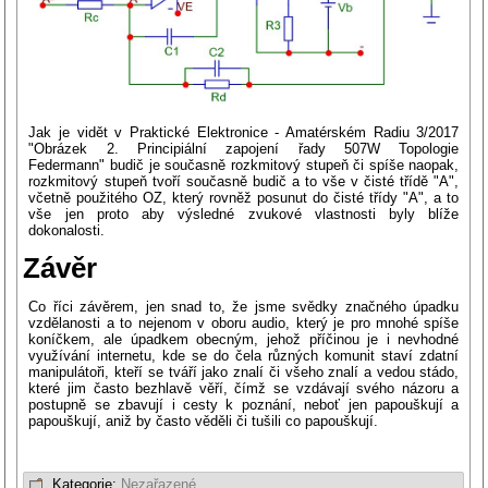
Jak je vidět v Praktické Elektronice - Amatérském Radiu 3/2017
"Obrázek 2. Principiální zapojení řady 507W Topologie
Federmann" budič je současně rozkmitový stupeň či spíše naopak,
rozkmitový stupeň tvoří současně budič a to vše v čisté třídě "A",
včetně použitého OZ, který rovněž posunut do čisté třídy "A", a to
vše jen proto aby výsledné zvukové vlastnosti byly blíže
dokonalosti.
Závěr
Co říci závěrem, jen snad to, že jsme svědky značného úpadku
vzdělanosti a to nejenom v oboru audio, který je pro mnohé spíše
koníčkem, ale úpadkem obecným, jehož příčinou je i nevhodné
využívání internetu, kde se do čela různých komunit staví zdatní
manipulátoři, kteří se tváří jako znalí či všeho znalí a vedou stádo,
které jim často bezhlavě věří, čímž se vzdávají svého názoru a
postupně se zbavují i cesty k poznání, neboť jen papouškují a
papouškují, aniž by často věděli či tušili co papouškují.
Kategorie:
Nezařazené