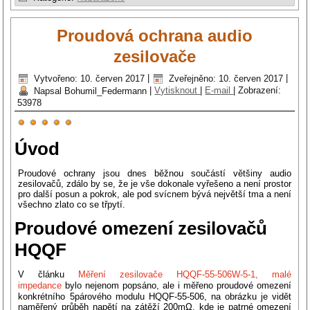
Proudová ochrana audio
zesilovače
Vytvořeno: 10. červen 2017
|
Zveřejněno: 10. červen 2017
|
Napsal Bohumil_Federmann
|
Vytisknout
|
E-mail
|
Zobrazení:
53978
Hodnocení
uživatelů:
5
/
5
Úvod
Proudové ochrany jsou dnes běžnou součástí většiny audio
zesilovačů, zdálo by se, že je vše dokonale vyřešeno a není prostor
pro další posun a pokrok, ale pod svícnem bývá největší tma a není
všechno zlato co se třpytí.
Proudové omezení zesilovačů
HQQF
V článku
Měření zesilovače HQQF-55-506W-5-1, malé
impedance
bylo nejenom popsáno, ale i měřeno proudové omezení
konkrétního 5párového modulu HQQF-55-506, na obrázku je vidět
naměřený průběh napětí na zátěží 200mΩ, kde je patrné omezení