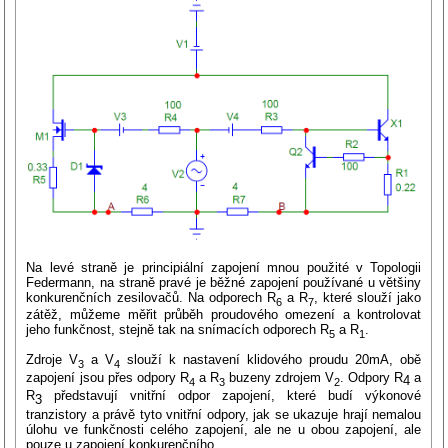
Na levé straně je principiální zapojení mnou použité v Topologii
Federmann, na straně pravé je běžné zapojení používané u většiny
konkurenčních zesilovačů. Na odporech R
a R
, které slouží jako
6
7
zátěž, můžeme měřit průběh proudového omezení a kontrolovat
jeho funkčnost, stejně tak na snímacích odporech R
a R
.
5
1
Zdroje V
a V
slouží k nastavení klidového proudu 20mA, obě
3
4
zapojení jsou přes odpory R
a R
buzeny zdrojem V
. Odpory R
a
4
4
3
2
R
představují vnitřní odpor zapojení, které budí výkonové
3
tranzistory a právě tyto vnitřní odpory, jak se ukazuje hrají nemalou
úlohu ve funkčnosti celého zapojení, ale ne u obou zapojení, ale
pouze u zapojení konkurenčního.