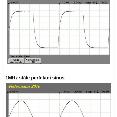
1MHz stále perfektní sinus