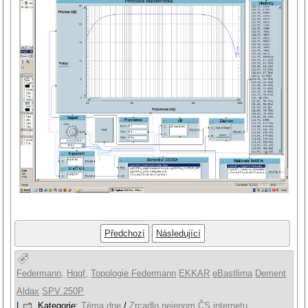
Předchozí
Následující
Federmann,
Hqqf,
Topologie Federmann
EKKAR
eBastlirna
Dement
Aldax
SPV 250P
|
Kategorie:
Téma dne
/
Zrcadlo nejenom ČS internetu