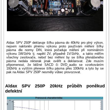
Aldax SPV 250P deklaruje šířku pásma do 40kHz pro plný výkon,
nejsem nakloněn plnému výkonu proto používám měření šířky
pásma dle normy DIN, která požaduje měření při nominálním
výkonu 1W/1kHz tj. napětí 2V, případně 1V/1kHz, a takto měřím
všechny zesilovače, neboť bez měření by se šířka přenášeného
pásma nedala nikterak jinak ověřit a deklarovat. Zde musím
připomenout, že běžné SACD či DVD_audio se vzorkováním
192kHz a vyšším přenese šířku pásma přes 100kHz a tyto by se
pak na Aldax SPV 250P nesměly vůbec provozovat.
Aldax SPV 250P 20kHz průběh poněkud
defektní