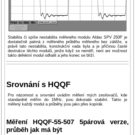
Stabilita či spíše nestabilita měřeného modulu Aldax SPV 250P je
dostatečně patrná z měřeného průběhu měřeného bez zátěže, a
právě tato nestabilita, konstrukční vada byla a je příčinou časté
destrukce těchto modulů, jenže když se neměří, není ani možnost
takto defektní modul odhalit a jeho konec se blíží.
Srovnání s HQQF
Pro názornost a srovnání uvádím měření mých zesilovačů, kde
standardně měřím do 1MHz, jsou dokonale stabilní. Takto je
měřený každý modul a průběhy jsou jako přes kopírák.
Měření HQQF-55-507 5párová verze,
průběh jak má být