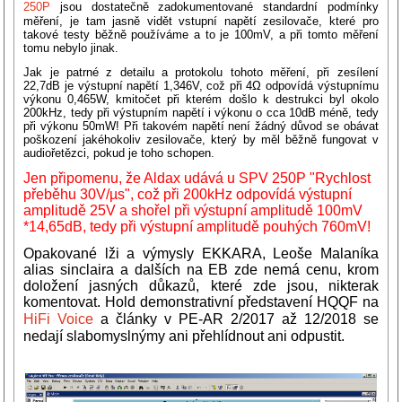
250P
jsou dostatečně zadokumentované standardní podmínky
měření, je tam jasně vidět vstupní napětí zesilovače, které pro
takové testy běžně používáme a to je 100mV, a při tomto měření
tomu nebylo jinak.
Jak je patrné z detailu a protokolu tohoto měření, při zesílení
22,7dB je výstupní napětí 1,346V, což při 4Ω odpovídá výstupnímu
výkonu 0,465W, kmitočet při kterém došlo k destrukci byl okolo
200kHz, tedy při výstupním napětí i výkonu o cca 10dB méně, tedy
při výkonu 50mW! Při takovém napětí není žádný důvod se obávat
poškození jakéhokoliv zesilovače, který by měl běžně fungovat v
audiořetězci, pokud je toho schopen.
Jen připomenu, že Aldax udává u SPV 250P "Rychlost
přeběhu 30V/µs
", což při 200kHz odpovídá výstupní
amplitudě 25V a shořel při výstupní amplitudě 100mV
*14,65dB, tedy při
výstupní amplitudě
pouhých 760mV!
Opakované lži a výmysly EKKARA, Leoše Malaníka
alias sinclaira a dalších na EB zde nemá cenu, krom
doložení jasných důkazů, které zde jsou, nikterak
komentovat. Hold demonstrativní představení HQQF na
HiFi Voice
a články v PE-AR 2/2017 až 12/2018 se
nedají slabomyslnýmy ani přehlídnout ani odpustit.