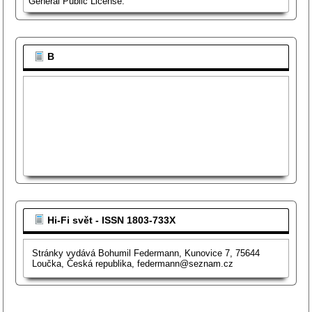
General Public License.
B
Hi-Fi svět - ISSN 1803-733X
Stránky vydává Bohumil Federmann, Kunovice 7, 75644
Loučka, Česká republika, federmann@seznam.cz