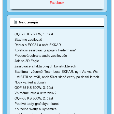
Facebook
Nejčtenější
QQF-55 KS 500W, 1. část
Stavíme zesilovač
Rébus s ECC81 a opět EKKAR
Korekční zesilovač „zapojení Federmann“
Proudová ochrana audio zesilovače
Jak na 3D Eagle
Zesilovače a fakta o jejich konstruktérech
Bastlírna - všeuměl Team boss EKKAR, nyní As vs. Ws
I MISTŘI se mýlí, aneb 50let slepé cesty po desíti letech
Nový vzhled a obsah
QQF-55 KS 500W, 3. část
Vnímáme infra a ultra zvuk?
QQF-55 KS 500W, 2. část
Poctivé testy grafických karet
Kouzelné Watty a Dynamika