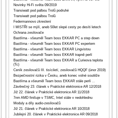
Novinky Hi-Fi světa 09/2019
Transiwatt pod palbou Trolů podruhé
Transiwatt pod palbou Trolů
Federmannovo zkreslení
I MISTŘI se mýlí, aneb 50let slepé cesty po desíti letech
Ochrana zesilovače
Bastlírna - všeuměl Team boss EKKAR PC a step down
Bastlírna - všeuměl Team boss EKKAR PC expertem
Bastlírna - všeuměl Team boss EKKAR Lingvistou
Bastlírna - všeuměl Team boss EKKAR trapně perlí
Bastlírna - všeuměl Team boss EKKAR a Curieova teplota
(Tc)
Ceník zesilovačů III. tisíciletí, zesilovačů HQQF (únor 2019)
Bezpečnostní rizika v Česku, aneb konec volné soutěže
Bastlírna a všeuměl Team boss EKKAR stále perlí ...
Závěrečný 23. článek v Praktické elektronice AR 12/2018
Již 22. článek v Praktické elektronice AR 11/2018
7nm AMD finišuje v TSMC, Intel stále v nedohlednu
Moduly a díly audio-zesilovačů
Již 21. článek v Praktické elektronice AR 10/2018
Jubilejní 20. článek v Praktické elektronice AR 09/2018