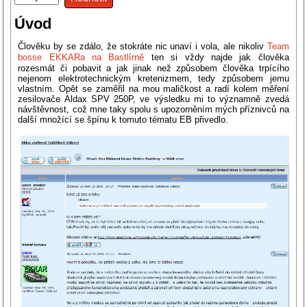
Úvod
Člověku by se zdálo, že stokráte nic unaví i vola, ale nikoliv
Team
boss
e EKKARa na Bastlírně
ten si vždy najde jak člověka
rozesmát či pobavit a jak jinak než způsobem člověka trpícího
nejenom elektrotechnickým kretenizmem, tedy způsobem jemu
vlastním. Opět se zaměřil na mou maličkost a radí kolem měření
zesilovače Aldax SPV 250P, ve výsledku mi to významně zvedá
návštěvnost, což mne taky spolu s upozorněním mých příznivců na
další množící se špínu k tomuto tématu EB přivedlo.