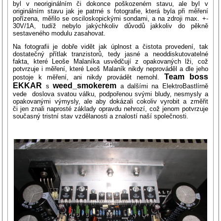
byl v neoriginálním či dokonce poškozeném stavu, ale byl v
originálním stavu jak je patrné s fotografie, která byla při měření
pořízena, měřilo se osciloskopickými sondami, a na zdroji max. +-
30V/1A, tudíž nebylo jakýchkoliv důvodů jakkoliv do pěkně
sestaveného modulu zasahovat.
Na fotografii je dobře vidět jak úplnost a čistota provedení, tak
dostatečný přítlak tranzistorů, tedy jasné a neoddiskutovatelné
fakta, které Leoše Malaníka usvědčují z opakovaných lži, což
potvrzuje i měření, které Leoš Malaník nikdy neprováděl a dle jeho
Team boss
postoje k měření, ani nikdy provádět nemohl.
EKKAR
weed_smokerem
s
a dalšími na ElektroBastlírně
vede doslova svatou válku, podpořenou svými bludy, nesmysly a
opakovanými výmysly, ale aby dokázali cokoliv vyrobit a změřit
či jen znali naprosté základy opravdu nehrozí, což jenom potvrzuje
současný tristní stav vzdělanosti a znalostí naší společnosti.