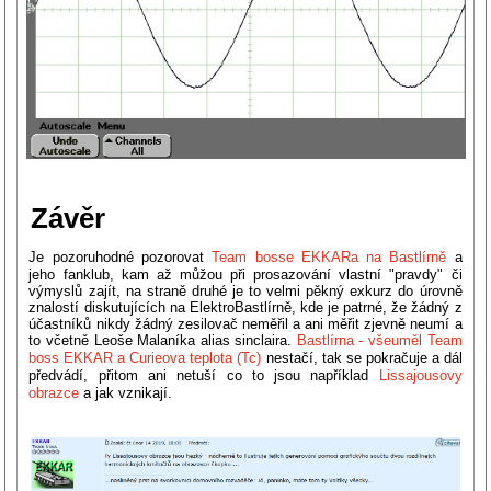
Závěr
Je pozoruhodné pozorovat
Team boss
e EKKARa na Bastlírně
a
jeho fanklub, kam až můžou při prosazování vlastní "pravdy" či
výmyslů zajít, na straně druhé je to velmi pěkný exkurz do úrovně
znalostí diskutujících na ElektroBastlírně, kde je patrné, že žádný z
účastníků nikdy žádný zesilovač neměřil a ani měřit zjevně neumí a
to včetně Leoše Malaníka alias sinclaira.
Bastlírna - všeuměl Team
boss EKKAR a Curieova teplota (Tc)
nestačí, tak se pokračuje a dál
předvádí, přitom ani netuší co to jsou například
Lissajousovy
obrazce
a jak vznikají.