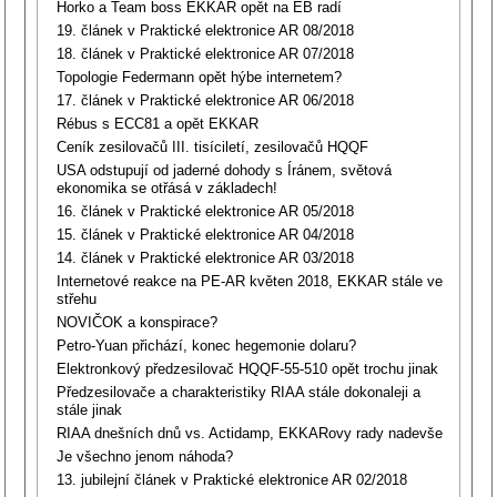
Horko a Team boss EKKAR opět na EB radí
19. článek v Praktické elektronice AR 08/2018
18. článek v Praktické elektronice AR 07/2018
Topologie Federmann opět hýbe internetem?
17. článek v Praktické elektronice AR 06/2018
Rébus s ECC81 a opět EKKAR
Ceník zesilovačů III. tisíciletí, zesilovačů HQQF
USA odstupují od jaderné dohody s Íránem, světová
ekonomika se otřásá v základech!
16. článek v Praktické elektronice AR 05/2018
15. článek v Praktické elektronice AR 04/2018
14. článek v Praktické elektronice AR 03/2018
Internetové reakce na PE-AR květen 2018, EKKAR stále ve
střehu
NOVIČOK a konspirace?
Petro-Yuan přichází, konec hegemonie dolaru?
Elektronkový předzesilovač HQQF-55-510 opět trochu jinak
Předzesilovače a charakteristiky RIAA stále dokonaleji a
stále jinak
RIAA dnešních dnů vs. Actidamp, EKKARovy rady nadevše
Je všechno jenom náhoda?
13. jubilejní článek v Praktické elektronice AR 02/2018