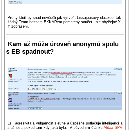
Pro ty kteří by snad nevěděli jak vytvořit
Lissajousovy obrazce, tak
žádný
Team boss
em EKKARem pomatený součet , ale obyčejné X-
Y zobrazení.
Kam až může úroveň anonymů spolu
s EB spadnout?
Lži, agresivita a vulgarnost zjevně a úspěšně potlačuje inteligenci a
slušnost, pokud tam kdy jaká byla. V původním článku
Aldax SPV