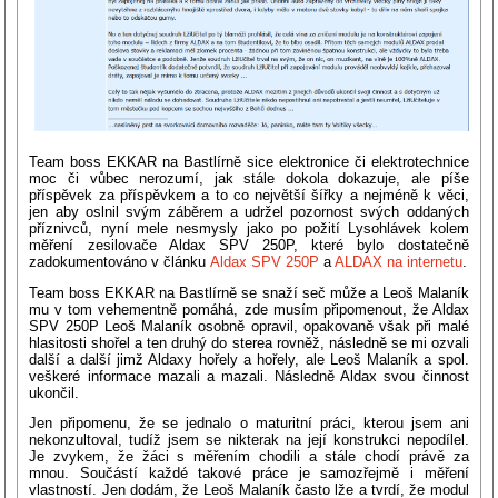
Team boss EKKAR na Bastlírně sice elektronice či elektrotechnice
moc či vůbec nerozumí, jak stále dokola dokazuje, ale píše
příspěvek za příspěvkem a to co největší šířky a nejméně k věci,
jen aby oslnil svým záběrem a udržel pozornost svých oddaných
příznivců, nyní mele nesmysly jako po požití Lysohlávek kolem
měření zesilovače Aldax SPV 250P, které bylo dostatečně
zadokumentováno v článku
Aldax SPV 250P
a
ALDAX na internetu
.
Team boss EKKAR na Bastlírně se snaží seč může a Leoš Malaník
mu v tom vehementně pomáhá, zde musím připomenout, že Aldax
SPV 250P Leoš Malaník osobně opravil, opakovaně však při malé
hlasitosti shořel a ten druhý do sterea rovněž, následně se mi ozvali
další a další jimž Aldaxy hořely a hořely, ale Leoš Malaník a spol.
veškeré informace mazali a mazali. Následně Aldax svou činnost
ukončil.
Jen připomenu, že se jednalo o maturitní práci, kterou jsem ani
nekonzultoval, tudíž jsem se nikterak na její konstrukci nepodílel.
Je zvykem, že žáci s měřením chodili a stále chodí právě za
mnou. Součástí každé takové práce je samozřejmě i měření
vlastností. Jen dodám, že Leoš Malaník často lže a tvrdí, že modul