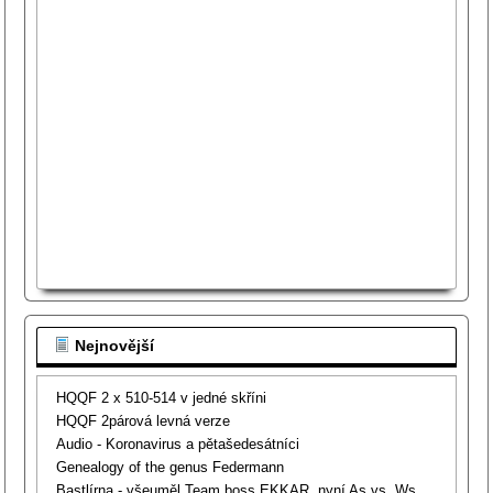
Nejnovější
HQQF 2 x 510-514 v jedné skříni
HQQF 2párová levná verze
Audio - Koronavirus a pětašedesátníci
Genealogy of the genus Federmann
Bastlírna - všeuměl Team boss EKKAR, nyní As vs. Ws