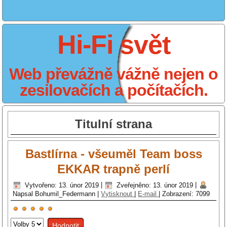
Hi-Fi svět
Web převážně vážně nejen o
zesilovačích a počítačích.
Titulní strana
Bastlírna - všeuměl Team boss
EKKAR trapně perlí
Vytvořeno: 13. únor 2019
|
Zveřejněno: 13. únor 2019
|
Napsal Bohumil_Federmann
|
Vytisknout
|
E-mail
|
Zobrazení: 7099
Hodnocení
Hodnoťte
uživatelů:
5
/
5
prosím