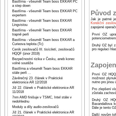
Bastlírna - všeuměl Team boss EKKAR PC
a step down
Původ z
Bastlírna - všeuměl Team boss EKKAR PC
expertem
Jak je patrné 
Bastlírna - všeuměl Team boss EKKAR
Korekční zesilo
Lingvistou
zapojené operačn
Bastlírna - všeuměl Team boss EKKAR
První OZ upra
trapně perlí
potenciometrem 
Bastlírna - všeuměl Team boss EKKAR a
Curieova teplota (Tc)
Druhý OZ byl z
pro regulaci hla
Ceník zesilovačů III. tisíciletí, zesilovačů
HQQF (únor 2019)
Bezpečnostní rizika v Česku, aneb konec
Zapojen
volné soutěže
Bastlírna a všeuměl Team boss EKKAR
stále perlí ...
První OZ HQQF-
možnost plynul
Závěrečný 23. článek v Praktické
nutno pro jinou
elektronice AR 12/2018
Již 22. článek v Praktické elektronice AR
Pro zlepšení vl
11/2018
zůstala zachov
7nm AMD finišuje v TSMC, Intel stále v
Druhý OZ HQQF
nedohlednu
Baxandallova k
Moduly a díly audio-zesilovačů
Dále je tento O
Již 21. článek v Praktické elektronice AR
Další novům toh