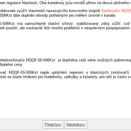
etr regulace hlasitosti. Oba konektory jsou rovněž přímo na desce plošného 
dokonale využít vlastnosti navazujícího koncového stupně
Zesilovače HQQ
06Kst dále doplněn obvody potřebnými pro měření úrovně v kanále.
-506Kst má samozřejmě vlastní síťový, stabilizovaný zdroj ±15V, což
islé použití, ale současně řeší mnoho problémů s nesprávným pospojováním
předzesilovače HQQF-55-506Kst je doplněna celá série možných jednovstu
řijatelné ceny.
lovač HQQF-55-506Kst najde uplatnění nejenom u klasických zesilovačů 
ajisté se stane trhákem pro hudebníky, zpěváky a kytaristy, pro něž je často z
Předchozí
Následující