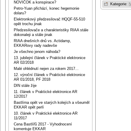
NOVIČOK a konspirace?
Kategorie:
N
Petro-Yuan přichází, konec hegemonie
dolaru?
Elektronkový předzesilovač HQQF-55-510
opět trochu jinak
Předzesilovače a charakteristiky RIAA stále
dokonaleji a stále jinak
RIAA dnešních dnů vs. Actidamp,
EKKARovy rady nadevše
Je všechno jenom náhoda?
13. jubilejní článek v Praktické elektronice
AR 02/2018
Malé ohlédnutí nejen za rokem 2017...
12. výroční článek v Praktické elektronice
AR 01/2018, PF 2018
DIN stále žije
11. článek v Praktické elektronice AR
12/2017
Bastlírna opět ve starých kolejích a všeuměl
EKKAR opět perlí
10. článek v Praktické elektronice AR
11/2017
Cena Bastlířů 2017 - Vyhodnocení
komentuje EKKAR