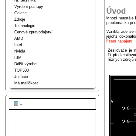
Nf. technika
Výrobní postupy
Úvod
Galerie
Mnozí neustále h
Zdroje
problematika je
Technologie
Vznikla zde sér
Cenové zpravodajství
jejichž dokonal
AMD
řízení napájení
.
Intel
Zesilovače je 
Nvidia
Fi předzesilov
IBM
různých zdrojů 
Dálší výrobci
TOP500
Justicie
Má maličkost
L