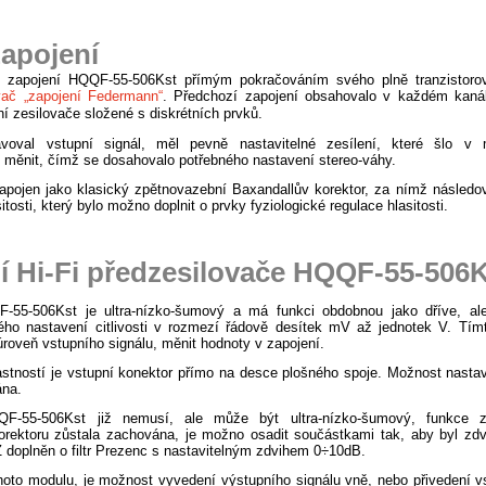
apojení
je zapojení HQQF-55-506Kst přímým pokračováním svého plně tranzistoro
vač „zapojení Federmann“
. Předchozí zapojení obsahovalo v každém kaná
í zesilovače složené s diskrétních prvků.
voval vstupní signál, měl pevně nastavitelné zesílení, které šlo v
měnit, čímž se dosahovalo potřebného nastavení stereo-váhy.
apojen jako klasický zpětnovazební Baxandallův korektor, za nímž následov
sitosti, který bylo možno doplnit o prvky fyziologické regulace hlasitosti.
í Hi-Fi předzesilovače HQQF-55-506
55-506Kst je ultra-nízko-šumový a má funkci obdobnou jako dříve, al
ého nastavení citlivosti v rozmezí řádově desítek mV až jednotek V. Tím
 úroveň vstupního signálu, měnit hodnoty v zapojení.
astností je vstupní konektor přímo na desce plošného spoje. Možnost nasta
ána.
-55-506Kst již nemusí, ale může být ultra-nízko-šumový, funkce z
orektoru zůstala zachována, je možno osadit součástkami tak, aby byl zdv
Z doplněn o filtr Prezenc s nastavitelným zdvihem 0÷10dB.
oto modulu, je možnost vyvedení výstupního signálu vně, nebo přivedení v