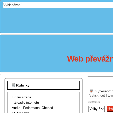
Web převážně
Rubriky
Vytvořeno: 
Vytisknout
|
E-m
Titulní strana
Zrcadlo internetu
Hodnoťte
Audio - Federmann, Obchod
prosím