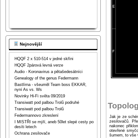
Nejnovější
HQQF 2 x 510-514 v jedné skříni
HQQF 2párová levná verze
Audio - Koronavirus a pětašedesátníci
Genealogy of the genus Federmann
Bastlírna - všeuměl Team boss EKKAR,
nyní As vs. Ws
Novinky Hi-Fi světa 09/2019
Transiwatt pod palbou Trolů podruhé
Topolog
Transiwatt pod palbou Trolů
Federmannovo zkreslení
Jak je ze schém
zesilovačů. Př
I MISTŘI se mýlí, aneb 50let slepé cesty po
nakonec přiklo
desíti letech
otevřené smyčc
Ochrana zesilovače
šumem, to vše 