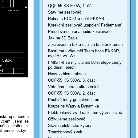
QQF-55 KS 500W, 1. část
Stavíme zesilovač
Rébus s ECC81 a opět EKKAR
Korekční zesilovač „zapojení Federmann“
Proudová ochrana audio zesilovače
Jak na 3D Eagle
Zesilovače a fakta o jejich konstruktérech
Bastlírna - všeuměl Team boss EKKAR,
nyní As vs. Ws
I MISTŘI se mýlí, aneb 50let slepé cesty
po desíti letech
Nový vzhled a obsah
QQF-55 KS 500W, 3. část
Vnímáme infra a ultra zvuk?
QQF-55 KS 500W, 2. část
Poctivé testy grafických karet
Kouzelné Watty a Dynamika
Elektronkový vs. Tranzistorový zesilovač
zisku operačních
Oživujeme zesilovač
nivcem, jsem se
Stavba elektrické kytary
ného zesílení v
extrémně nízkým
Tranzistorový zvuk