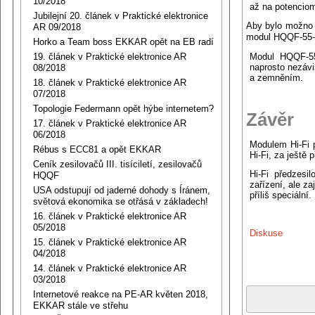
10/2018
až na potenciom
Jubilejní 20. článek v Praktické elektronice
Aby bylo možno 
AR 09/2018
modul HQQF-55-5
Horko a Team boss EKKAR opět na EB radí
19. článek v Praktické elektronice AR
Modul HQQF-55
naprosto nezáv
08/2018
a zemněním.
18. článek v Praktické elektronice AR
07/2018
Topologie Federmann opět hýbe internetem?
Závěr
17. článek v Praktické elektronice AR
06/2018
Modulem Hi-Fi 
Rébus s ECC81 a opět EKKAR
Hi-Fi, za ještě p
Ceník zesilovačů III. tisíciletí, zesilovačů
Hi-Fi předzesi
HQQF
zařízení, ale z
USA odstupují od jaderné dohody s Íránem,
příliš speciální.
světová ekonomika se otřásá v základech!
16. článek v Praktické elektronice AR
05/2018
Diskuse
15. článek v Praktické elektronice AR
04/2018
14. článek v Praktické elektronice AR
03/2018
Internetové reakce na PE-AR květen 2018,
EKKAR stále ve střehu