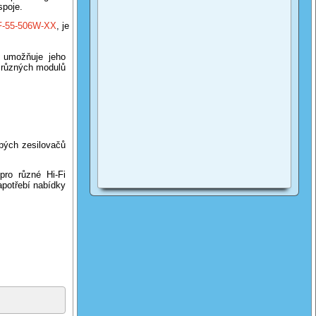
spoje.
F-55-506W-XX
, je
 umožňuje jeho
 různých modulů
pých zesilovačů
pro různé Hi-Fi
apotřebí nabídky