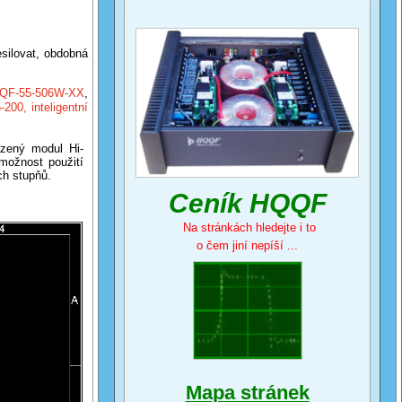
esilovat, obdobná
QQF-55-506W-XX
,
200, inteligentní
azený modul Hi-
možnost použití
ch stupňů.
Ceník HQQF
Na stránkách hledejte i to
o čem jiní nepíší ...
Mapa stránek