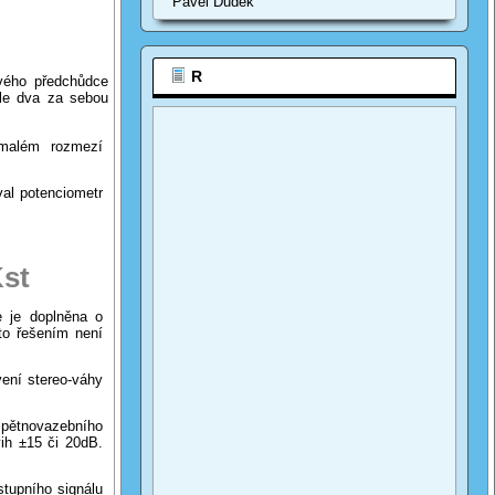
Pavel Dudek
R
vého předchůdce
le dva za sebou
 malém rozmezí
al potenciometr
Kst
e je doplněna o
to řešením není
vení stereo-váhy
pětnovazebního
ih ±15 či 20dB.
stupního signálu