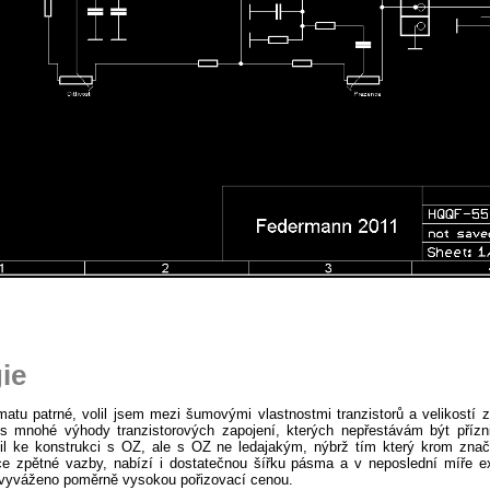
ie
atu patrné, volil jsem mezi šumovými vlastnostmi tranzistorů a velikostí 
es mnohé výhody tranzistorových zapojení, kterých nepřestávám být příz
nil ke konstrukci s OZ, ale s OZ ne ledajakým, nýbrž tím který krom znač
e zpětné vazby, nabízí i dostatečnou šířku pásma a v neposlední míře 
vyváženo poměrně vysokou pořizovací cenou.