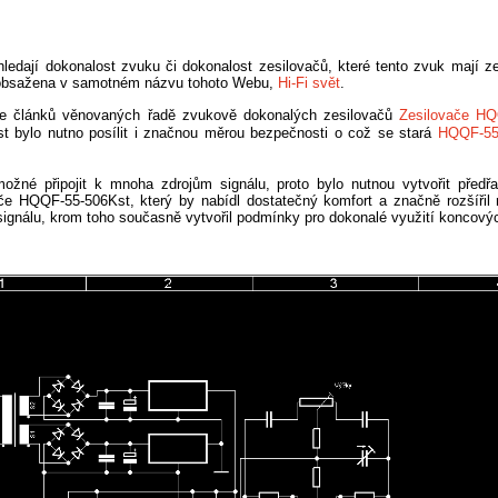
ledají dokonalost zvuku či dokonalost zesilovačů, které tento zvuk mají z
 obsažena v samotném názvu tohoto Webu,
Hi-Fi svět
.
ie článků věnovaných řadě zvukově dokonalých zesilovačů
Zesilovače H
ost bylo nutno posílit i značnou měrou bezpečnosti o což se stará
HQQF-55-
možné připojit k mnoha zdrojům signálu, proto bylo nutnou vytvořit předř
ače HQQF-55-506Kst, který by nabídl dostatečný komfort a značně rozšířil 
signálu, krom toho současně vytvořil podmínky pro dokonalé využití koncový