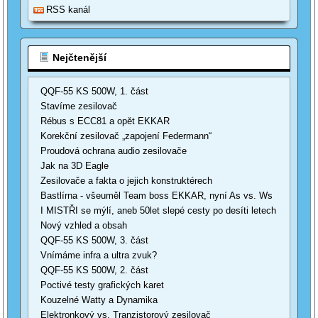
RSS kanál
Nejčtenější
QQF-55 KS 500W, 1. část
Stavíme zesilovač
Rébus s ECC81 a opět EKKAR
Korekční zesilovač „zapojení Federmann“
Proudová ochrana audio zesilovače
Jak na 3D Eagle
Zesilovače a fakta o jejich konstruktérech
Bastlírna - všeuměl Team boss EKKAR, nyní As vs. Ws
I MISTŘI se mýlí, aneb 50let slepé cesty po desíti letech
Nový vzhled a obsah
QQF-55 KS 500W, 3. část
Vnímáme infra a ultra zvuk?
QQF-55 KS 500W, 2. část
Poctivé testy grafických karet
Kouzelné Watty a Dynamika
Elektronkový vs. Tranzistorový zesilovač