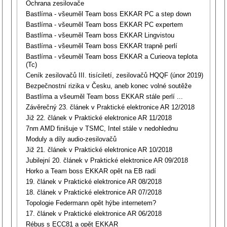
Ochrana zesilovače
Bastlírna - všeuměl Team boss EKKAR PC a step down
Bastlírna - všeuměl Team boss EKKAR PC expertem
Bastlírna - všeuměl Team boss EKKAR Lingvistou
Bastlírna - všeuměl Team boss EKKAR trapně perlí
Bastlírna - všeuměl Team boss EKKAR a Curieova teplota
(Tc)
Ceník zesilovačů III. tisíciletí, zesilovačů HQQF (únor 2019)
Bezpečnostní rizika v Česku, aneb konec volné soutěže
Bastlírna a všeuměl Team boss EKKAR stále perlí ...
Závěrečný 23. článek v Praktické elektronice AR 12/2018
Již 22. článek v Praktické elektronice AR 11/2018
7nm AMD finišuje v TSMC, Intel stále v nedohlednu
Moduly a díly audio-zesilovačů
Již 21. článek v Praktické elektronice AR 10/2018
Jubilejní 20. článek v Praktické elektronice AR 09/2018
Horko a Team boss EKKAR opět na EB radí
19. článek v Praktické elektronice AR 08/2018
18. článek v Praktické elektronice AR 07/2018
Topologie Federmann opět hýbe internetem?
17. článek v Praktické elektronice AR 06/2018
Rébus s ECC81 a opět EKKAR