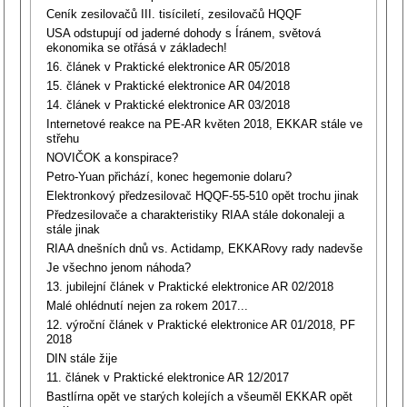
Ceník zesilovačů III. tisíciletí, zesilovačů HQQF
USA odstupují od jaderné dohody s Íránem, světová
ekonomika se otřásá v základech!
16. článek v Praktické elektronice AR 05/2018
15. článek v Praktické elektronice AR 04/2018
14. článek v Praktické elektronice AR 03/2018
Internetové reakce na PE-AR květen 2018, EKKAR stále ve
střehu
NOVIČOK a konspirace?
Petro-Yuan přichází, konec hegemonie dolaru?
Elektronkový předzesilovač HQQF-55-510 opět trochu jinak
Předzesilovače a charakteristiky RIAA stále dokonaleji a
stále jinak
RIAA dnešních dnů vs. Actidamp, EKKARovy rady nadevše
Je všechno jenom náhoda?
13. jubilejní článek v Praktické elektronice AR 02/2018
Malé ohlédnutí nejen za rokem 2017...
12. výroční článek v Praktické elektronice AR 01/2018, PF
2018
DIN stále žije
11. článek v Praktické elektronice AR 12/2017
Bastlírna opět ve starých kolejích a všeuměl EKKAR opět