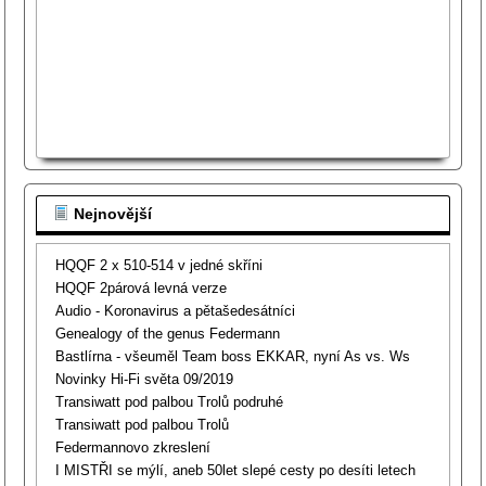
Nejnovější
HQQF 2 x 510-514 v jedné skříni
HQQF 2párová levná verze
Audio - Koronavirus a pětašedesátníci
Genealogy of the genus Federmann
Bastlírna - všeuměl Team boss EKKAR, nyní As vs. Ws
Novinky Hi-Fi světa 09/2019
Transiwatt pod palbou Trolů podruhé
Transiwatt pod palbou Trolů
Federmannovo zkreslení
I MISTŘI se mýlí, aneb 50let slepé cesty po desíti letech