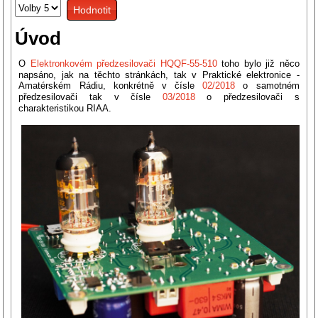
Hodnoťte
uživatelů:
5
/
5
prosím
Úvod
O
Elektronkovém předzesilovači HQQF-55-510
toho bylo již něco
napsáno, jak na těchto stránkách, tak v Praktické elektronice -
Amatérském Rádiu, konkrétně v čísle
02/2018
o samotném
předzesilovači tak v čísle
03/2018
o předzesilovači s
charakteristikou RIAA.