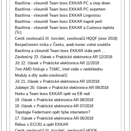
Bastlírna - všeuměl Team boss EKKAR PC a step down
Bastlírna - všeuměl Team boss EKKAR PC expertem
Bastlírna - všeuměl Team boss EKKAR Lingvistou
Bastlírna - všeuměl Team boss EKKAR trapně perlí
Bastlírna - všeuměl Team boss EKKAR a Curieova teplota
(Tc)
Ceník zesilovačů III. tisíciletí, zesilovačů HQQF (únor 2019)
Bezpečnostní rizika v Česku, aneb konec volné soutěže
Bastlírna a všeuměl Team boss EKKAR stále perlí ...
Závěrečný 23. článek v Praktické elektronice AR 12/2018
Již 22. článek v Praktické elektronice AR 11/2018
7nm AMD finišuje v TSMC, Intel stále v nedohlednu
Moduly a díly audio-zesilovačů
Již 21. článek v Praktické elektronice AR 10/2018
Jubilejní 20. článek v Praktické elektronice AR 09/2018
Horko a Team boss EKKAR opět na EB radí
19. článek v Praktické elektronice AR 08/2018
18. článek v Praktické elektronice AR 07/2018
Topologie Federmann opět hýbe internetem?
17. článek v Praktické elektronice AR 06/2018
Rébus s ECC81 a opět EKKAR
Ceník zesilovačů III. tisíciletí, zesilovačů HQQF