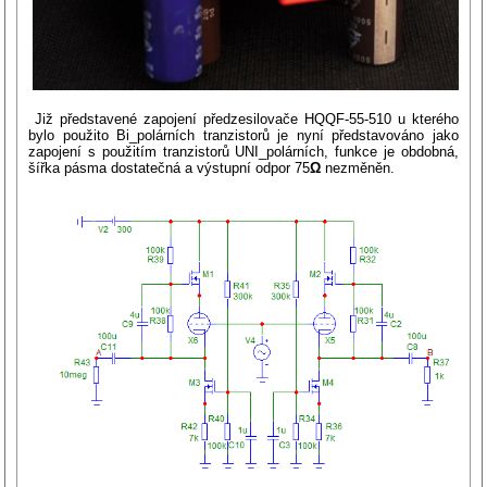
Již představené zapojení předzesilovače HQQF-55-510 u kterého
bylo použito Bi_polárních tranzistorů je nyní představováno jako
zapojení s použitím tranzistorů UNI_polárních, funkce je obdobná,
šířka pásma dostatečná a výstupní odpor 75
Ω
nezměněn.