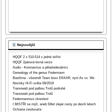
Nejnovější
HQQF 2 x 510-514 v jedné skříni
HQQF 2párová levná verze
Audio - Koronavirus a pětašedesátníci
Genealogy of the genus Federmann
Bastlírna - všeuměl Team boss EKKAR, nyní As vs. Ws
Novinky Hi-Fi světa 09/2019
Transiwatt pod palbou Trolů podruhé
Transiwatt pod palbou Trolů
Federmannovo zkreslení
I MISTŘI se mýlí, aneb 50let slepé cesty po desíti letech
Ochrana zesilovače