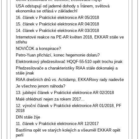
USA odstupují od jaderné dohody s Íránem, světová
ekonomika se otřásá v základech!
16. článek v Praktické elektronice AR 05/2018
15. článek v Praktické elektronice AR 04/2018
14. článek v Praktické elektronice AR 03/2018
Internetové reakce na PE-AR květen 2018, EKKAR stále ve
střehu
NOVIČOK a konspirace?
Petro-Yuan přichází, konec hegemonie dolaru?
Elektronkový předzesilovač HQQF-55-510 opět trochu jinak
Předzesilovače a charakteristiky RIAA stále dokonaleji a
stále jinak
RIAA dnešních dnů vs. Actidamp, EKKARovy rady nadevše
Je všechno jenom náhoda?
13. jubilejní článek v Praktické elektronice AR 02/2018
Malé ohlédnutí nejen za rokem 2017...
12. výroční článek v Praktické elektronice AR 01/2018, PF
2018
DIN stále žije
11. článek v Praktické elektronice AR 12/2017
Bastlírna opět ve starých kolejích a všeuměl EKKAR opět
perlí