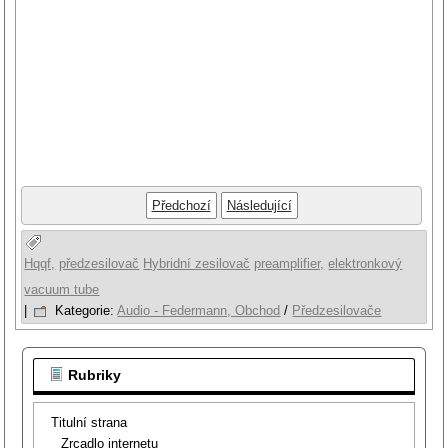
Předchozí
Následující
Hqqf,
předzesilovač
Hybridní zesilovač
preamplifier,
elektronkový
vacuum tube
|
Kategorie:
Audio - Federmann, Obchod
/
Předzesilovače
Rubriky
Titulní strana
Zrcadlo internetu