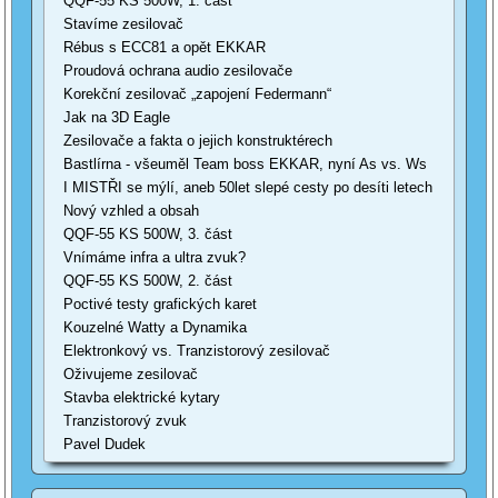
QQF-55 KS 500W, 1. část
Stavíme zesilovač
Rébus s ECC81 a opět EKKAR
Proudová ochrana audio zesilovače
Korekční zesilovač „zapojení Federmann“
Jak na 3D Eagle
Zesilovače a fakta o jejich konstruktérech
Bastlírna - všeuměl Team boss EKKAR, nyní As vs. Ws
I MISTŘI se mýlí, aneb 50let slepé cesty po desíti letech
Nový vzhled a obsah
QQF-55 KS 500W, 3. část
Vnímáme infra a ultra zvuk?
QQF-55 KS 500W, 2. část
Poctivé testy grafických karet
Kouzelné Watty a Dynamika
Elektronkový vs. Tranzistorový zesilovač
Oživujeme zesilovač
Stavba elektrické kytary
Tranzistorový zvuk
Pavel Dudek