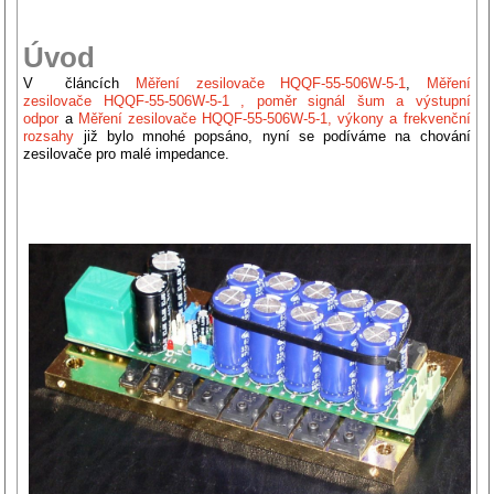
Úvod
V článcích
Měření zesilovače HQQF-55-506W-5-1
,
Měření
zesilovače HQQF-55-506W-5-1 , poměr signál šum a výstupní
odpor
a
Měření zesilovače HQQF-55-506W-5-1, výkony a frekvenční
rozsahy
již bylo mnohé popsáno, nyní se podíváme na chování
zesilovače pro malé impedance.