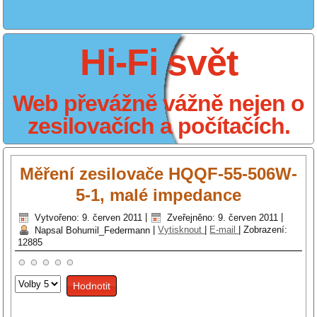
Hi-Fi svět
Web převážně vážně nejen o
zesilovačích a počítačích.
Měření zesilovače HQQF-55-506W-
5-1, malé impedance
Vytvořeno: 9. červen 2011
|
Zveřejněno: 9. červen 2011
|
Napsal Bohumil_Federmann
|
Vytisknout
|
E-mail
|
Zobrazení:
12885
Hodnoťte
prosím