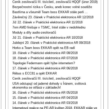
Ceník zesilovačů III. tisíciletí, zesilovačů HQQF (únor 2019)
Bezpečnostní rizika v Česku, aneb konec volné soutěže
Bastlírna a všeuměl Team boss EKKAR stále perlí ...
Závěrečný 23. článek v Praktické elektronice AR 12/2018
Již 22. článek v Praktické elektronice AR 11/2018
7nm AMD finišuje v TSMC, Intel stále v nedohlednu
Moduly a díly audio-zesilovačů
Již 21. článek v Praktické elektronice AR 10/2018
Jubilejní 20. článek v Praktické elektronice AR 09/2018
Horko a Team boss EKKAR opět na EB radí
19. článek v Praktické elektronice AR 08/2018
18. článek v Praktické elektronice AR 07/2018
Topologie Federmann opět hýbe internetem?
17. článek v Praktické elektronice AR 06/2018
Rébus s ECC81 a opět EKKAR
Ceník zesilovačů III. tisíciletí, zesilovačů HQQF
USA odstupují od jaderné dohody s Íránem, světová
ekonomika se otřásá v základech!
16. článek v Praktické elektronice AR 05/2018
15. článek v Praktické elektronice AR 04/2018
14. článek v Praktické elektronice AR 03/2018
Internetové reakce na PE-AR květen 2018, EKKAR stále ve