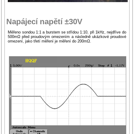
Napájecí napětí ±30V
Měřeno sondou 1:1 a burstem se střídou 1:10, při 1kHz, nejdříve do
500mΩ před proudovým omezením a následně ukázkové proudové
omezení, jako třetí měření je měření do 200mΩ.