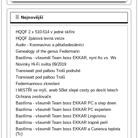
Nejnovější
HQQF 2 x 510-514 v jedné skříni
HQQF 2párová levná verze
Audio - Koronavirus a pětašedesátníci
Genealogy of the genus Federmann
Bastlírna - všeuměl Team boss EKKAR, nyní As vs. Ws
Novinky Hi-Fi světa 09/2019
Transiwatt pod palbou Trolů podruhé
Transiwatt pod palbou Trolů
Federmannovo zkreslení
I MISTŘI se mýlí, aneb 50let slepé cesty po desíti letech
Ochrana zesilovače
Bastlírna - všeuměl Team boss EKKAR PC a step down
Bastlírna - všeuměl Team boss EKKAR PC expertem
Bastlírna - všeuměl Team boss EKKAR Lingvistou
Bastlírna - všeuměl Team boss EKKAR trapně perlí
Bastlírna - všeuměl Team boss EKKAR a Curieova teplota
(Tc)