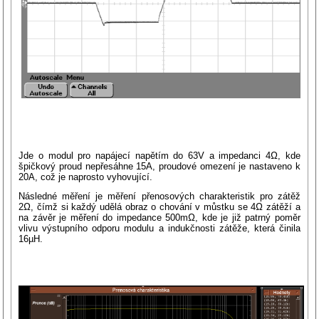
Jde o modul pro napájecí napětím do 63V a impedanci 4Ω, kde
špičkový proud nepřesáhne 15A, proudové omezení je nastaveno k
20A, což je naprosto vyhovující.
Následné měření je měření přenosových charakteristik pro zátěž
2Ω, čímž si každý udělá obraz o chování v můstku se 4Ω zátěží a
na závěr je měření do impedance 500mΩ, kde je již patrný poměr
vlivu výstupního odporu modulu a indukčnosti zátěže, která činila
16µH.