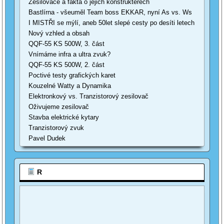
Zesilovače a fakta o jejich konstruktérech
Bastlírna - všeuměl Team boss EKKAR, nyní As vs. Ws
I MISTŘI se mýlí, aneb 50let slepé cesty po desíti letech
Nový vzhled a obsah
QQF-55 KS 500W, 3. část
Vnímáme infra a ultra zvuk?
QQF-55 KS 500W, 2. část
Poctivé testy grafických karet
Kouzelné Watty a Dynamika
Elektronkový vs. Tranzistorový zesilovač
Oživujeme zesilovač
Stavba elektrické kytary
Tranzistorový zvuk
Pavel Dudek
R