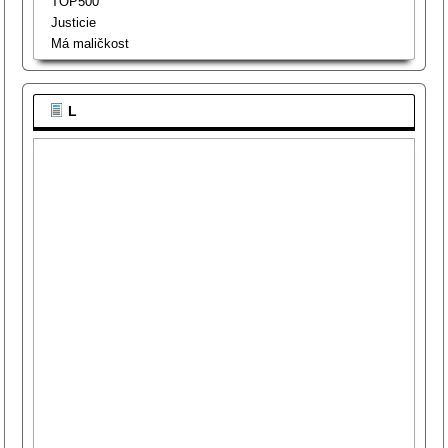
TOP500
Justicie
Má maličkost
L