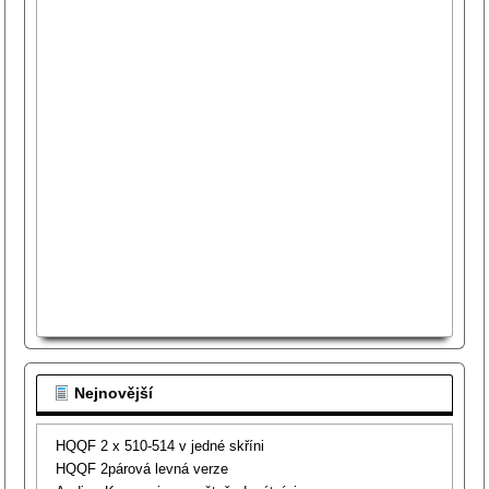
Nejnovější
HQQF 2 x 510-514 v jedné skříni
HQQF 2párová levná verze