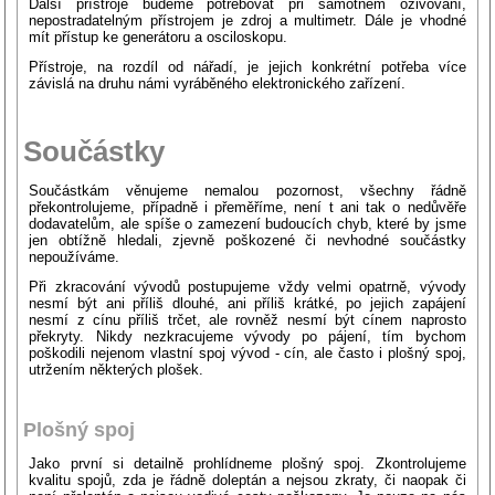
Další přístroje budeme potřebovat při samotném oživování,
nepostradatelným přístrojem je zdroj a multimetr. Dále je vhodné
mít přístup ke generátoru a osciloskopu.
Přístroje, na rozdíl od nářadí, je jejich konkrétní potřeba více
závislá na druhu námi vyráběného elektronického zařízení.
Součástky
Součástkám věnujeme nemalou pozornost, všechny řádně
překontrolujeme, případně i přeměříme, není t ani tak o nedůvěře
dodavatelům, ale spíše o zamezení budoucích chyb, které by jsme
jen obtížně hledali, zjevně poškozené či nevhodné součástky
nepoužíváme.
Při zkracování vývodů postupujeme vždy velmi opatrně, vývody
nesmí být ani příliš dlouhé, ani příliš krátké, po jejich zapájení
nesmí z cínu příliš trčet, ale rovněž nesmí být cínem naprosto
překryty. Nikdy nezkracujeme vývody po pájení, tím bychom
poškodili nejenom vlastní spoj vývod - cín, ale často i plošný spoj,
utržením některých plošek.
Plošný spoj
Jako první si detailně prohlídneme plošný spoj. Zkontrolujeme
kvalitu spojů, zda je řádně doleptán a nejsou zkraty, či naopak či