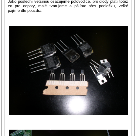
Jako poslední většinou osazujeme polovodiče, pro diody platí totéž
co pro odpory, malé tvarujeme a pájíme přes podložku, velké
pájíme dle pouzdra.
.
.