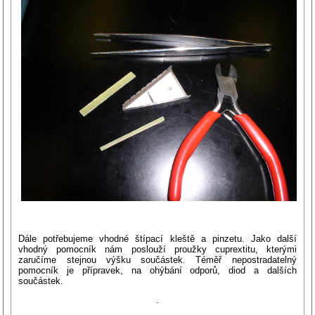
Dále potřebujeme vhodné štípací kleště a pinzetu. Jako další
vhodný pomocník nám poslouží proužky cuprextitu, kterými
zaručíme stejnou výšku součástek. Téměř nepostradatelný
pomocník je přípravek, na ohýbání odporů, diod a dalších
součástek.
.