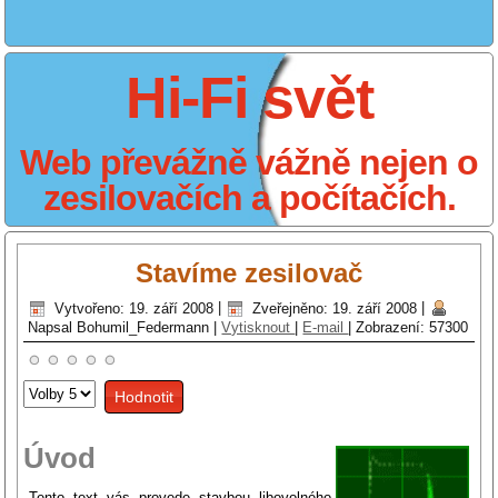
Hi-Fi svět
Web převážně vážně nejen o
zesilovačích a počítačích.
Stavíme zesilovač
Vytvořeno: 19. září 2008
|
Zveřejněno: 19. září 2008
|
Napsal Bohumil_Federmann
|
Vytisknout
|
E-mail
|
Zobrazení: 57300
Hodnoťte
prosím
Úvod
Tento text vás provede stavbou libovolného