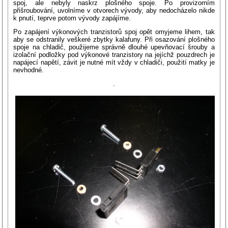
spoj, ale nebyly naskrz plošného spoje. Po provizorním
přišroubování, uvolníme v otvorech vývody, aby nedocházelo nikde
k pnutí, teprve potom vývody zapájíme.
Po zapájení výkonových tranzistorů spoj opět omyjeme lihem, tak
aby se odstranily veškeré zbytky kalafuny. Při osazování plošného
spoje na chladič, použijeme správně dlouhé upevňovací šrouby a
izolační podložky pod výkonové tranzistory na jejíchž pouzdrech je
napájecí napětí, závit je nutné mít vždy v chladiči, použití matky je
nevhodné.
.