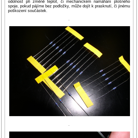
odolnost při změně teplot, či mechanickém namáhání plošného
spoje, pokud pájíme bez podložky, může dojít k prasknutí, či jinému
poškození součástek.
.
.