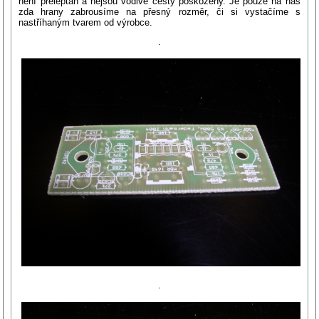
není přeleptán a nejsou vodivé cesty poškozeny. Je pouze na nás
zda hrany zabrousíme na přesný rozměr, či si vystačíme s
nastříhaným tvarem od výrobce.
.
.