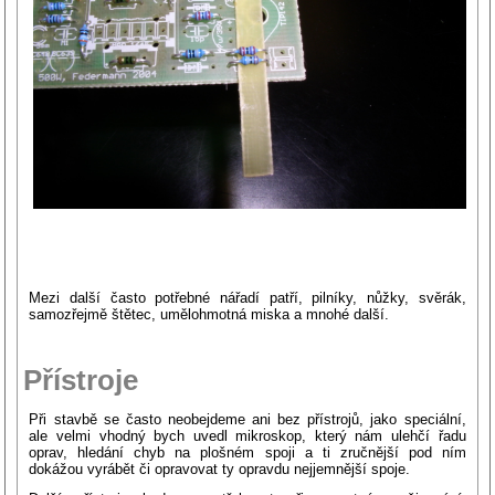
Mezi další často potřebné nářadí patří, pilníky, nůžky, svěrák,
samozřejmě štětec, umělohmotná miska a mnohé další.
Přístroje
Při stavbě se často neobejdeme ani bez přístrojů, jako speciální,
ale velmi vhodný bych uvedl mikroskop, který nám ulehčí řadu
oprav, hledání chyb na plošném spoji a ti zručnější pod ním
dokážou vyrábět či opravovat ty opravdu nejjemnější spoje.