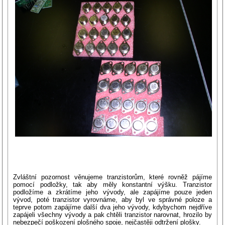
Zvláštní pozornost věnujeme tranzistorům, které rovněž pájíme
pomocí podložky, tak aby měly konstantní výšku. Tranzistor
podložíme a zkrátíme jeho vývody, ale zapájíme pouze jeden
vývod, poté tranzistor vyrovnáme, aby byl ve správné poloze a
teprve potom zapájíme další dva jeho vývody, kdybychom nejdříve
zapájeli všechny vývody a pak chtěli tranzistor narovnat, hrozilo by
nebezpečí poškození plošného spoje, nejčastěji odtržení plošky.