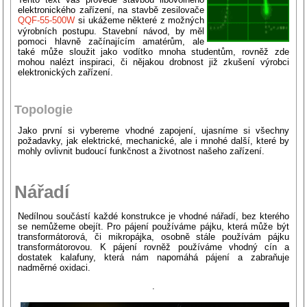
elektronického zařízení, na stavbě zesilovače
QQF-55-500W
si ukážeme některé z možných
výrobních postupu. Stavební návod, by měl
pomoci hlavně začínajícím amatérům, ale
také může sloužit jako vodítko mnoha studentům, rovněž zde
mohou nalézt inspiraci, či nějakou drobnost již zkušení výrobci
elektronických zařízení.
Topologie
Jako první si vybereme vhodné zapojení, ujasníme si všechny
požadavky, jak elektrické, mechanické, ale i mnohé další, které by
mohly ovlivnit budoucí funkčnost a životnost našeho zařízení.
Nářadí
Nedílnou součástí každé konstrukce je vhodné nářadí, bez kterého
se nemůžeme obejít. Pro pájení používáme pájku, která může být
transformátorová, či mikropájka, osobně stále používám pájku
transformátorovou. K pájení rovněž používáme vhodný cín a
dostatek kalafuny, která nám napomáhá pájení a zabraňuje
nadměrné oxidaci.
.