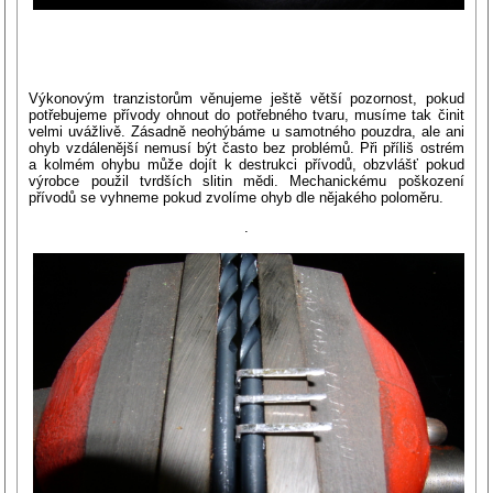
Výkonovým tranzistorům věnujeme ještě větší pozornost, pokud
potřebujeme přívody ohnout do potřebného tvaru, musíme tak činit
velmi uvážlivě. Zásadně neohýbáme u samotného pouzdra, ale ani
ohyb vzdálenější nemusí být často bez problémů. Při příliš ostrém
a kolmém ohybu může dojít k destrukci přívodů, obzvlášť pokud
výrobce použil tvrdších slitin mědi. Mechanickému poškození
přívodů se vyhneme pokud zvolíme ohyb dle nějakého poloměru.
.