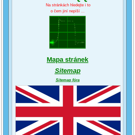
Na stránkách hledejte i to
o čem jiní nepíší ...
Mapa stránek
Sitemap
Sitemap fóra