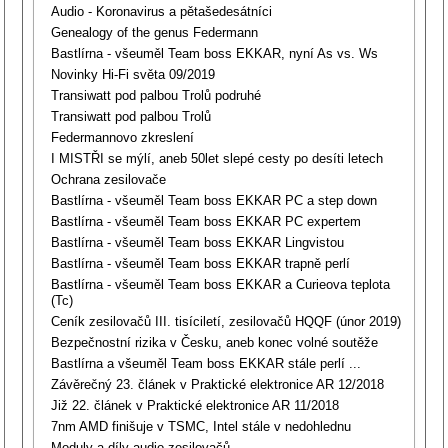
Audio - Koronavirus a pětašedesátníci
Genealogy of the genus Federmann
Bastlírna - všeuměl Team boss EKKAR, nyní As vs. Ws
Novinky Hi-Fi světa 09/2019
Transiwatt pod palbou Trolů podruhé
Transiwatt pod palbou Trolů
Federmannovo zkreslení
I MISTŘI se mýlí, aneb 50let slepé cesty po desíti letech
Ochrana zesilovače
Bastlírna - všeuměl Team boss EKKAR PC a step down
Bastlírna - všeuměl Team boss EKKAR PC expertem
Bastlírna - všeuměl Team boss EKKAR Lingvistou
Bastlírna - všeuměl Team boss EKKAR trapně perlí
Bastlírna - všeuměl Team boss EKKAR a Curieova teplota
(Tc)
Ceník zesilovačů III. tisíciletí, zesilovačů HQQF (únor 2019)
Bezpečnostní rizika v Česku, aneb konec volné soutěže
Bastlírna a všeuměl Team boss EKKAR stále perlí ...
Závěrečný 23. článek v Praktické elektronice AR 12/2018
Již 22. článek v Praktické elektronice AR 11/2018
7nm AMD finišuje v TSMC, Intel stále v nedohlednu
Moduly a díly audio-zesilovačů