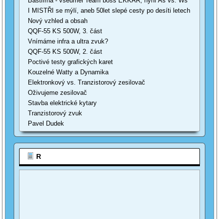
Bastlírna - všeuměl Team boss EKKAR, nyní As vs. Ws
I MISTŘI se mýlí, aneb 50let slepé cesty po desíti letech
Nový vzhled a obsah
QQF-55 KS 500W, 3. část
Vnímáme infra a ultra zvuk?
QQF-55 KS 500W, 2. část
Poctivé testy grafických karet
Kouzelné Watty a Dynamika
Elektronkový vs. Tranzistorový zesilovač
Oživujeme zesilovač
Stavba elektrické kytary
Tranzistorový zvuk
Pavel Dudek
R