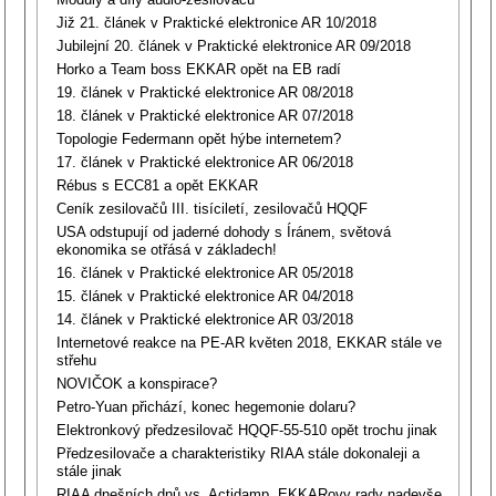
Již 21. článek v Praktické elektronice AR 10/2018
Jubilejní 20. článek v Praktické elektronice AR 09/2018
Horko a Team boss EKKAR opět na EB radí
19. článek v Praktické elektronice AR 08/2018
18. článek v Praktické elektronice AR 07/2018
Topologie Federmann opět hýbe internetem?
17. článek v Praktické elektronice AR 06/2018
Rébus s ECC81 a opět EKKAR
Ceník zesilovačů III. tisíciletí, zesilovačů HQQF
USA odstupují od jaderné dohody s Íránem, světová
ekonomika se otřásá v základech!
16. článek v Praktické elektronice AR 05/2018
15. článek v Praktické elektronice AR 04/2018
14. článek v Praktické elektronice AR 03/2018
Internetové reakce na PE-AR květen 2018, EKKAR stále ve
střehu
NOVIČOK a konspirace?
Petro-Yuan přichází, konec hegemonie dolaru?
Elektronkový předzesilovač HQQF-55-510 opět trochu jinak
Předzesilovače a charakteristiky RIAA stále dokonaleji a
stále jinak
RIAA dnešních dnů vs. Actidamp, EKKARovy rady nadevše