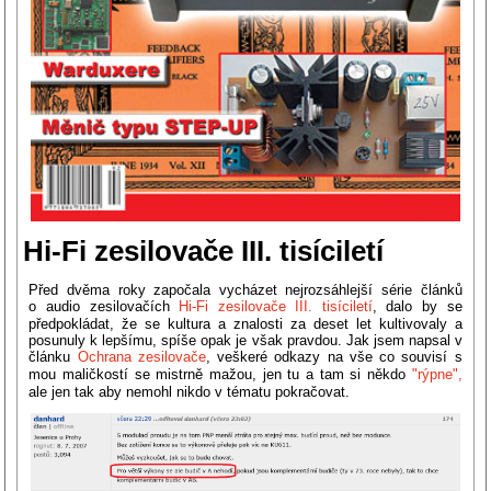
Hi-Fi zesilovače III. tisíciletí
Před dvěma roky započala vycházet nejrozsáhlejší série článků
o audio zesilovačích
Hi-Fi zesilovače III. tisíciletí
, dalo by se
předpokládat, že se kultura a znalosti za deset let kultivovaly a
posunuly k lepšímu, spíše opak je však pravdou. Jak jsem napsal v
článku
Ochrana zesilovače
, veškeré odkazy na vše co souvisí s
mou maličkostí se mistrně mažou, jen tu a tam si někdo
"rýpne",
ale jen tak aby nemohl nikdo v tématu pokračovat.