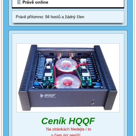
Právě online
Právě přítomno: 94 hostů a žádný člen
Ceník HQQF
Na stránkách hledejte i to
o čem jiní nepíší ...