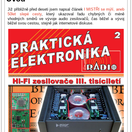
Již přibližně před deseti jsem napsal článek
I MISTŘI se mýlí, aneb
50let slepé cesty
, který ukazoval řadu chybných či méně
vhodných směrů ve vývoje audio zesilovačů, čas běžel a vývoj
běžel svou cestou, stejně jak internetové diskuse.