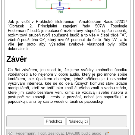
Jak je vidět v Praktické Elektronice - Amatérském Radiu 3/2017
"Obrázek 2. Principiální zapojení řady 507W Topologie
Federmann" budič je současně rozkmitový stupeň či spíše naopak,
rozkmitový stupeň tvoří současně budič a to vše v čisté třídě "A",
včetně použitého OZ, který rovněž posunut do čisté třídy "A", a to
vše jen proto aby výsledné zvukové vlastnosti byly blíže
dokonalosti.
Závěr
Co říci závěrem, jen snad to, že jsme svědky značného úpadku
vzdělanosti a to nejenom v oboru audio, který je pro mnohé spíše
koníčkem, ale úpadkem obecným, jehož příčinou je i nevhodné
využívání internetu, kde se do čela různých komunit staví zdatní
manipulátoři, kteří se tváří jako znalí či všeho znalí a vedou stádo,
které jim často bezhlavě věří, čímž se vzdávají svého názoru a
postupně se zbavují i cesty k poznání, neboť jen papouškují a
papouškují, aniž by často věděli či tušili co papouškují.
Předchozí
Následující
Federmann,
Hqqf,
zesilovač
DPA380
budič
audio
|