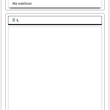
Má maličkost
L