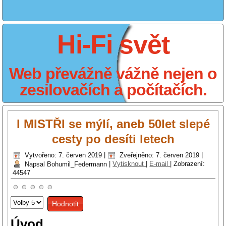
Hi-Fi svět
Web převážně vážně nejen o
zesilovačích a počítačích.
I MISTŘI se mýlí, aneb 50let slepé
cesty po desíti letech
Vytvořeno: 7. červen 2019
|
Zveřejněno: 7. červen 2019
|
Napsal Bohumil_Federmann
|
Vytisknout
|
E-mail
|
Zobrazení:
44547
Hodnoťte
prosím
Úvod