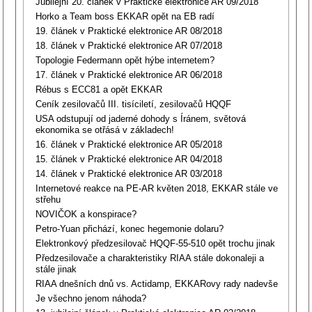
Jubilejní 20. článek v Praktické elektronice AR 09/2018
Horko a Team boss EKKAR opět na EB radí
19. článek v Praktické elektronice AR 08/2018
18. článek v Praktické elektronice AR 07/2018
Topologie Federmann opět hýbe internetem?
17. článek v Praktické elektronice AR 06/2018
Rébus s ECC81 a opět EKKAR
Ceník zesilovačů III. tisíciletí, zesilovačů HQQF
USA odstupují od jaderné dohody s Íránem, světová
ekonomika se otřásá v základech!
16. článek v Praktické elektronice AR 05/2018
15. článek v Praktické elektronice AR 04/2018
14. článek v Praktické elektronice AR 03/2018
Internetové reakce na PE-AR květen 2018, EKKAR stále ve
střehu
NOVIČOK a konspirace?
Petro-Yuan přichází, konec hegemonie dolaru?
Elektronkový předzesilovač HQQF-55-510 opět trochu jinak
Předzesilovače a charakteristiky RIAA stále dokonaleji a
stále jinak
RIAA dnešních dnů vs. Actidamp, EKKARovy rady nadevše
Je všechno jenom náhoda?