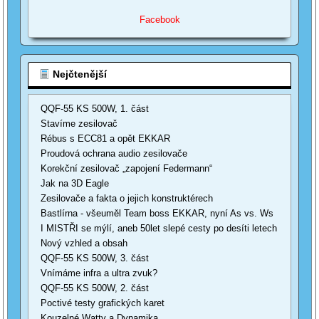
Facebook
Nejčtenější
QQF-55 KS 500W, 1. část
Stavíme zesilovač
Rébus s ECC81 a opět EKKAR
Proudová ochrana audio zesilovače
Korekční zesilovač „zapojení Federmann“
Jak na 3D Eagle
Zesilovače a fakta o jejich konstruktérech
Bastlírna - všeuměl Team boss EKKAR, nyní As vs. Ws
I MISTŘI se mýlí, aneb 50let slepé cesty po desíti letech
Nový vzhled a obsah
QQF-55 KS 500W, 3. část
Vnímáme infra a ultra zvuk?
QQF-55 KS 500W, 2. část
Poctivé testy grafických karet
Kouzelné Watty a Dynamika