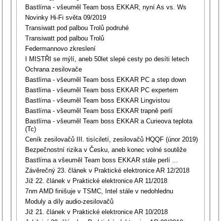
Bastlírna - všeuměl Team boss EKKAR, nyní As vs. Ws
Novinky Hi-Fi světa 09/2019
Transiwatt pod palbou Trolů podruhé
Transiwatt pod palbou Trolů
Federmannovo zkreslení
I MISTŘI se mýlí, aneb 50let slepé cesty po desíti letech
Ochrana zesilovače
Bastlírna - všeuměl Team boss EKKAR PC a step down
Bastlírna - všeuměl Team boss EKKAR PC expertem
Bastlírna - všeuměl Team boss EKKAR Lingvistou
Bastlírna - všeuměl Team boss EKKAR trapně perlí
Bastlírna - všeuměl Team boss EKKAR a Curieova teplota
(Tc)
Ceník zesilovačů III. tisíciletí, zesilovačů HQQF (únor 2019)
Bezpečnostní rizika v Česku, aneb konec volné soutěže
Bastlírna a všeuměl Team boss EKKAR stále perlí ...
Závěrečný 23. článek v Praktické elektronice AR 12/2018
Již 22. článek v Praktické elektronice AR 11/2018
7nm AMD finišuje v TSMC, Intel stále v nedohlednu
Moduly a díly audio-zesilovačů
Již 21. článek v Praktické elektronice AR 10/2018