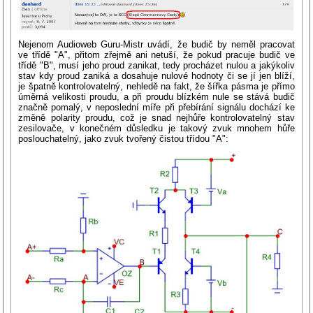
Nejenom Audioweb Guru-Mistr uvádí, že budič by neměl pracovat
ve třídě "A", přitom zřejmě ani netuší, že pokud pracuje budič ve
třídě "B", musí jeho proud zanikat, tedy procházet nulou a jakýkoliv
stav kdy proud zaniká a dosahuje nulové hodnoty či se jí jen blíží,
je špatně kontrolovatelný, nehledě na fakt, že šířka pásma je přímo
úměrná velikosti proudu, a při proudu blízkém nule se stává budič
značně pomalý, v neposlední míře při přebírání signálu dochází ke
změně polarity proudu, což je snad nejhůře kontrolovatelný stav
zesilovače, v konečném důsledku je takový zvuk mnohem hůře
poslouchatelný, jako zvuk tvořený čistou třídou "A":