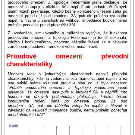
proudového omezení u Topologie Federmann jasně deklaruje, že
omezení nastupuje v blízkosti 5A a nepříliš tuto hodnotu při různých
podmínkách překračuje, kdežto běžné konkurenční řešení šahá po
omezení proudu již pod proudem 3A, pak dle průběhu vstupního
napětí a hlavně v závislosti na velikosti impedance budiče, nemá
problém ponechat proud překročit i 8A!
Z uvedeného, simulovaného a měřeného vyplývá, že funkčnost
proudového omezení u Topologie Federmann je téměř dokonalá,
kdežto i konkurenčního, naprosto běžného řešení se o nějakém
zaručeném proudovém omezení vůbec nedá mluvit.
Proudové omezení převodní
charakteristiky
Mnohem více o jednotlivých vlastnostech napoví převodní
charakteristiky, kde na vodorovné ose máme vstupní napětí a na
ose svislé máme výstupní proud a platí co již bylo napsáno:
"
Průběh proudového omezení u Topologie Federmann jasně
deklaruje, že omezení nastupuje v blízkosti 5A a nepříliš tuto
hodnotu při různých podmínkách překračuje, kdežto běžné
konkurenční řešení šahá po omezení proudu již pod
proudem 3A, pak dle průběhu vstupního napětí a hlavně v
závislosti na velikosti impedance budiče, nemá problém ponechat
proud překročit i 8A!"