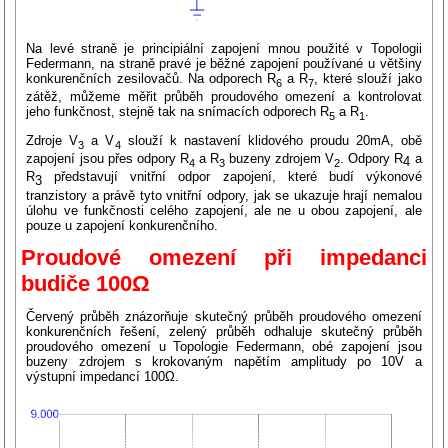
Na levé straně je principiální zapojení mnou použité v Topologii
Federmann, na straně pravé je běžné zapojení používané u většiny
konkurenčních zesilovačů. Na odporech R
a R
, které slouží jako
6
7
zátěž, můžeme měřit průběh proudového omezení a kontrolovat
jeho funkčnost, stejně tak na snímacích odporech R
a R
.
5
1
Zdroje V
a V
slouží k nastavení klidového proudu 20mA, obě
3
4
zapojení jsou přes odpory R
a R
buzeny zdrojem V
. Odpory R
a
4
4
3
2
R
představují vnitřní odpor zapojení, které budí výkonové
3
tranzistory a právě tyto vnitřní odpory, jak se ukazuje hrají nemalou
úlohu ve funkčnosti celého zapojení, ale ne u obou zapojení, ale
pouze u zapojení konkurenčního.
Proudové omezení při impedanci
budiče 100Ω
Červený průběh znázorňuje skutečný průběh proudového omezení
konkurenčních řešení, zelený průběh odhaluje skutečný průběh
proudového omezení u Topologie Federmann, obé zapojení jsou
buzeny zdrojem s krokovaným napětím amplitudy po 10V a
výstupní impedancí 100Ω.