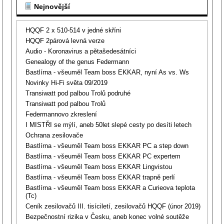
Nejnovější
HQQF 2 x 510-514 v jedné skříni
HQQF 2párová levná verze
Audio - Koronavirus a pětašedesátníci
Genealogy of the genus Federmann
Bastlírna - všeuměl Team boss EKKAR, nyní As vs. Ws
Novinky Hi-Fi světa 09/2019
Transiwatt pod palbou Trolů podruhé
Transiwatt pod palbou Trolů
Federmannovo zkreslení
I MISTŘI se mýlí, aneb 50let slepé cesty po desíti letech
Ochrana zesilovače
Bastlírna - všeuměl Team boss EKKAR PC a step down
Bastlírna - všeuměl Team boss EKKAR PC expertem
Bastlírna - všeuměl Team boss EKKAR Lingvistou
Bastlírna - všeuměl Team boss EKKAR trapně perlí
Bastlírna - všeuměl Team boss EKKAR a Curieova teplota
(Tc)
Ceník zesilovačů III. tisíciletí, zesilovačů HQQF (únor 2019)
Bezpečnostní rizika v Česku, aneb konec volné soutěže