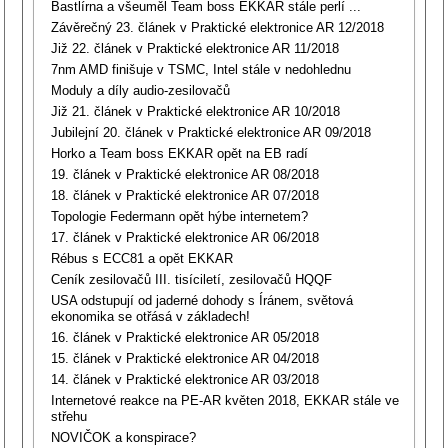
Bastlírna a všeuměl Team boss EKKAR stále perlí ...
Závěrečný 23. článek v Praktické elektronice AR 12/2018
Již 22. článek v Praktické elektronice AR 11/2018
7nm AMD finišuje v TSMC, Intel stále v nedohlednu
Moduly a díly audio-zesilovačů
Již 21. článek v Praktické elektronice AR 10/2018
Jubilejní 20. článek v Praktické elektronice AR 09/2018
Horko a Team boss EKKAR opět na EB radí
19. článek v Praktické elektronice AR 08/2018
18. článek v Praktické elektronice AR 07/2018
Topologie Federmann opět hýbe internetem?
17. článek v Praktické elektronice AR 06/2018
Rébus s ECC81 a opět EKKAR
Ceník zesilovačů III. tisíciletí, zesilovačů HQQF
USA odstupují od jaderné dohody s Íránem, světová
ekonomika se otřásá v základech!
16. článek v Praktické elektronice AR 05/2018
15. článek v Praktické elektronice AR 04/2018
14. článek v Praktické elektronice AR 03/2018
Internetové reakce na PE-AR květen 2018, EKKAR stále ve
střehu
NOVIČOK a konspirace?