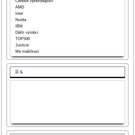
Cenové zpravodajství
AMD
Intel
Nvidia
IBM
Dálší výrobci
TOP500
Justicie
Má maličkost
L