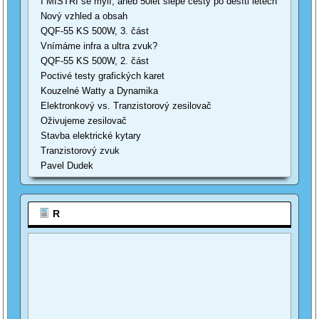
I MISTŘI se mýlí, aneb 50let slepé cesty po desíti letech
Nový vzhled a obsah
QQF-55 KS 500W, 3. část
Vnímáme infra a ultra zvuk?
QQF-55 KS 500W, 2. část
Poctivé testy grafických karet
Kouzelné Watty a Dynamika
Elektronkový vs. Tranzistorový zesilovač
Oživujeme zesilovač
Stavba elektrické kytary
Tranzistorový zvuk
Pavel Dudek
R