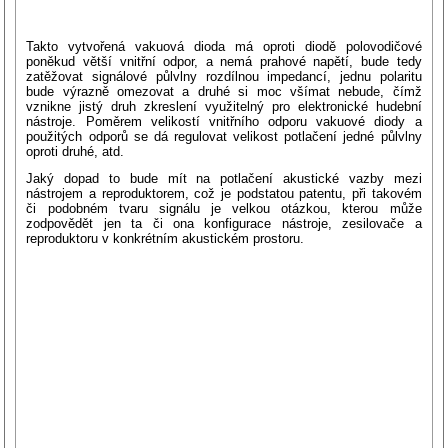
Takto vytvořená vakuová dioda má oproti diodě polovodičové
poněkud větší vnitřní odpor, a nemá prahové napětí, bude tedy
zatěžovat signálové půlvlny rozdílnou impedancí, jednu polaritu
bude výrazně omezovat a druhé si moc všímat nebude, čímž
vznikne jistý druh zkreslení využitelný pro elektronické hudební
nástroje. Poměrem velikostí vnitřního odporu vakuové diody a
použitých odporů se dá regulovat velikost potlačení jedné půlvlny
oproti druhé, atd.
Jaký dopad to bude mít na potlačení akustické vazby mezi
nástrojem a reproduktorem, což je podstatou patentu, při takovém
či podobném tvaru signálu je velkou otázkou, kterou může
zodpovědět jen ta či ona konfigurace nástroje, zesilovače a
reproduktoru v konkrétním akustickém prostoru.