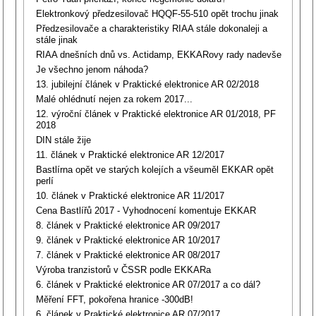
Elektronkový předzesilovač HQQF-55-510 opět trochu jinak
Předzesilovače a charakteristiky RIAA stále dokonaleji a
stále jinak
RIAA dnešních dnů vs. Actidamp, EKKARovy rady nadevše
Je všechno jenom náhoda?
13. jubilejní článek v Praktické elektronice AR 02/2018
Malé ohlédnutí nejen za rokem 2017...
12. výroční článek v Praktické elektronice AR 01/2018, PF
2018
DIN stále žije
11. článek v Praktické elektronice AR 12/2017
Bastlírna opět ve starých kolejích a všeuměl EKKAR opět
perlí
10. článek v Praktické elektronice AR 11/2017
Cena Bastlířů 2017 - Vyhodnocení komentuje EKKAR
8. článek v Praktické elektronice AR 09/2017
9. článek v Praktické elektronice AR 10/2017
7. článek v Praktické elektronice AR 08/2017
Výroba tranzistorů v ČSSR podle EKKARa
6. článek v Praktické elektronice AR 07/2017 a co dál?
Měření FFT, pokořena hranice -300dB!
6. článek v Praktické elektronice AR 07/2017