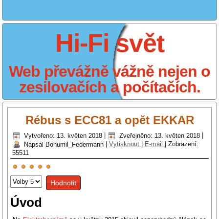
Hi-Fi svět
Web převážně vážně nejen o
zesilovačích a počítačích.
Rébus s ECC81 a opět EKKAR
Vytvořeno: 13. květen 2018
|
Zveřejněno: 13. květen 2018
|
Napsal Bohumil_Federmann
|
Vytisknout
|
E-mail
|
Zobrazení:
55511
Hodnocení
Hodnoťte
uživatelů:
5
/
5
prosím
Úvod