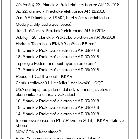
Závěrečný 23. článek v Praktické elektronice AR 12/2018
Již 22. článek v Praktické elektronice AR 11/2018
7nm AMD finišuje v TSMC, Intel stále v nedohlednu
Moduly a díly audio-zesilovačů
Již 21. článek v Praktické elektronice AR 10/2018
Jubilejní 20. článek v Praktické elektronice AR 09/2018
Horko a Team boss EKKAR opět na EB radí
19. článek v Praktické elektronice AR 08/2018
18. článek v Praktické elektronice AR 07/2018
Topologie Federmann opět hýbe internetem?
17. článek v Praktické elektronice AR 06/2018
Rébus s ECC81 a opět EKKAR
Ceník zesilovačů III. tisíciletí, zesilovačů HQQF
USA odstupují od jaderné dohody s Íránem, světová
ekonomika se otřásá v základech!
16. článek v Praktické elektronice AR 05/2018
15. článek v Praktické elektronice AR 04/2018
14. článek v Praktické elektronice AR 03/2018
Internetové reakce na PE-AR květen 2018, EKKAR stále ve
střehu
NOVIČOK a konspirace?
Petro-Yuan přichází, konec hegemonie dolaru?