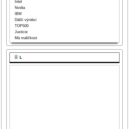
Intel
Nvidia
IBM
Dálší výrobci
TOP500
Justicie
Má maličkost
L