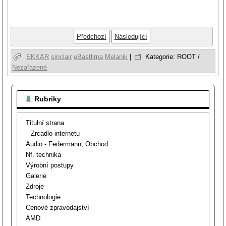
Předchozí
Následující
EKKAR
sinclair
eBastlirna
Melanik
|
Kategorie:
ROOT
/
Nezařazené
Rubriky
Titulní strana
Zrcadlo internetu
Audio - Federmann, Obchod
Nf. technika
Výrobní postupy
Galerie
Zdroje
Technologie
Cenové zpravodajství
AMD