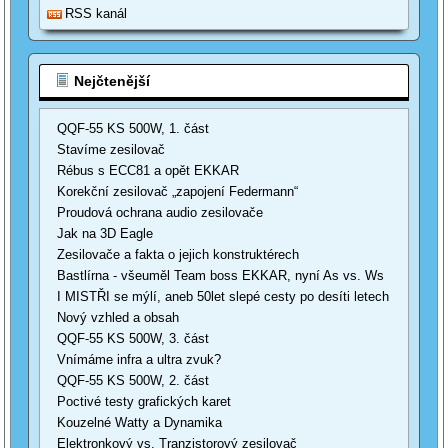
RSS kanál
Nejčtenější
QQF-55 KS 500W, 1. část
Stavíme zesilovač
Rébus s ECC81 a opět EKKAR
Korekční zesilovač „zapojení Federmann“
Proudová ochrana audio zesilovače
Jak na 3D Eagle
Zesilovače a fakta o jejich konstruktérech
Bastlírna - všeuměl Team boss EKKAR, nyní As vs. Ws
I MISTŘI se mýlí, aneb 50let slepé cesty po desíti letech
Nový vzhled a obsah
QQF-55 KS 500W, 3. část
Vnímáme infra a ultra zvuk?
QQF-55 KS 500W, 2. část
Poctivé testy grafických karet
Kouzelné Watty a Dynamika
Elektronkový vs. Tranzistorový zesilovač