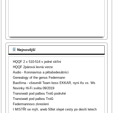
Nejnovější
HQQF 2 x 510-514 v jedné skříni
HQQF 2párová levná verze
Audio - Koronavirus a pětašedesátníci
Genealogy of the genus Federmann
Bastlírna - všeuměl Team boss EKKAR, nyní As vs. Ws
Novinky Hi-Fi světa 09/2019
Transiwatt pod palbou Trolů podruhé
Transiwatt pod palbou Trolů
Federmannovo zkreslení
I MISTŘI se mýlí, aneb 50let slepé cesty po desíti letech