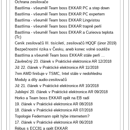
Ochrana zesilovače
Bastlírna - všeuměl Team boss EKKAR PC a step down
Bastlírna - všeuměl Team boss EKKAR PC expertem
Bastlírna - všeuměl Team boss EKKAR Lingvistou
Bastlírna - všeuměl Team boss EKKAR trapně perlí
Bastlírna - všeuměl Team boss EKKAR a Curieova teplota
(Tc)
Ceník zesilovačů III. tisíciletí, zesilovačů HQQF (únor 2019)
Bezpečnostní rizika v Česku, aneb konec volné soutěže
Bastlírna a všeuměl Team boss EKKAR stále perlí ...
Závěrečný 23. článek v Praktické elektronice AR 12/2018
Již 22. článek v Praktické elektronice AR 11/2018
7nm AMD finišuje v TSMC, Intel stále v nedohlednu
Moduly a díly audio-zesilovačů
Již 21. článek v Praktické elektronice AR 10/2018
Jubilejní 20. článek v Praktické elektronice AR 09/2018
Horko a Team boss EKKAR opět na EB radí
19. článek v Praktické elektronice AR 08/2018
18. článek v Praktické elektronice AR 07/2018
Topologie Federmann opět hýbe internetem?
17. článek v Praktické elektronice AR 06/2018
Rébus s ECC81 a opět EKKAR