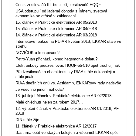
Ceník zesilovačů III. tisíciletí, zesilovačů HQQF
USA odstupují od jaderné dohody s Íránem, světová
ekonomika se otřásá v základech!
16. článek v Praktické elektronice AR 05/2018
15. článek v Praktické elektronice AR 04/2018
14. článek v Praktické elektronice AR 03/2018
Internetové reakce na PE-AR květen 2018, EKKAR stále ve
střehu
NOVIČOK a konspirace?
Petro-Yuan přichází, konec hegemonie dolaru?
Elektronkový předzesilovač HQQF-55-510 opět trochu jinak
Předzesilovače a charakteristiky RIAA stále dokonaleji a
stále jinak
RIAA dnešních dnů vs. Actidamp, EKKARovy rady nadevše
Je všechno jenom náhoda?
13. jubilejní článek v Praktické elektronice AR 02/2018
Malé ohlédnutí nejen za rokem 2017...
12. výroční článek v Praktické elektronice AR 01/2018, PF
2018
DIN stále žije
11. článek v Praktické elektronice AR 12/2017
Bastlírna opět ve starých kolejích a všeuměl EKKAR opět