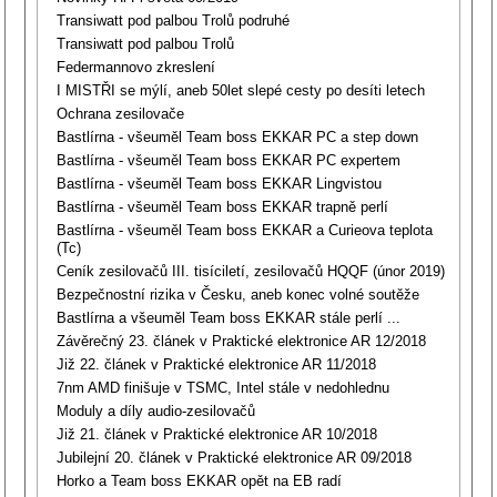
Transiwatt pod palbou Trolů podruhé
Transiwatt pod palbou Trolů
Federmannovo zkreslení
I MISTŘI se mýlí, aneb 50let slepé cesty po desíti letech
Ochrana zesilovače
Bastlírna - všeuměl Team boss EKKAR PC a step down
Bastlírna - všeuměl Team boss EKKAR PC expertem
Bastlírna - všeuměl Team boss EKKAR Lingvistou
Bastlírna - všeuměl Team boss EKKAR trapně perlí
Bastlírna - všeuměl Team boss EKKAR a Curieova teplota
(Tc)
Ceník zesilovačů III. tisíciletí, zesilovačů HQQF (únor 2019)
Bezpečnostní rizika v Česku, aneb konec volné soutěže
Bastlírna a všeuměl Team boss EKKAR stále perlí ...
Závěrečný 23. článek v Praktické elektronice AR 12/2018
Již 22. článek v Praktické elektronice AR 11/2018
7nm AMD finišuje v TSMC, Intel stále v nedohlednu
Moduly a díly audio-zesilovačů
Již 21. článek v Praktické elektronice AR 10/2018
Jubilejní 20. článek v Praktické elektronice AR 09/2018
Horko a Team boss EKKAR opět na EB radí