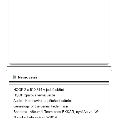
Nejnovější
HQQF 2 x 510-514 v jedné skříni
HQQF 2párová levná verze
Audio - Koronavirus a pětašedesátníci
Genealogy of the genus Federmann
Bastlírna - všeuměl Team boss EKKAR, nyní As vs. Ws
Novinky Hi-Fi světa 09/2019