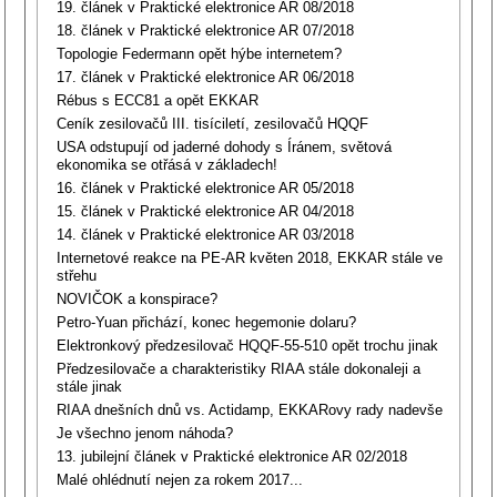
19. článek v Praktické elektronice AR 08/2018
18. článek v Praktické elektronice AR 07/2018
Topologie Federmann opět hýbe internetem?
17. článek v Praktické elektronice AR 06/2018
Rébus s ECC81 a opět EKKAR
Ceník zesilovačů III. tisíciletí, zesilovačů HQQF
USA odstupují od jaderné dohody s Íránem, světová
ekonomika se otřásá v základech!
16. článek v Praktické elektronice AR 05/2018
15. článek v Praktické elektronice AR 04/2018
14. článek v Praktické elektronice AR 03/2018
Internetové reakce na PE-AR květen 2018, EKKAR stále ve
střehu
NOVIČOK a konspirace?
Petro-Yuan přichází, konec hegemonie dolaru?
Elektronkový předzesilovač HQQF-55-510 opět trochu jinak
Předzesilovače a charakteristiky RIAA stále dokonaleji a
stále jinak
RIAA dnešních dnů vs. Actidamp, EKKARovy rady nadevše
Je všechno jenom náhoda?
13. jubilejní článek v Praktické elektronice AR 02/2018
Malé ohlédnutí nejen za rokem 2017...