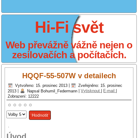
Hi-Fi svět
Web převážně vážně nejen o
zesilovačích a počítačích.
HQQF-55-507W v detailech
Vytvořeno: 15. prosinec 2013
|
Zveřejněno: 15. prosinec
2013
|
Napsal Bohumil_Federmann
|
Vytisknout
|
E-mail
|
Zobrazení: 12222
Hodnoťte
prosím
.
Úvod