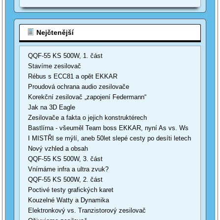
Nejčtenější
QQF-55 KS 500W, 1. část
Stavíme zesilovač
Rébus s ECC81 a opět EKKAR
Proudová ochrana audio zesilovače
Korekční zesilovač „zapojení Federmann“
Jak na 3D Eagle
Zesilovače a fakta o jejich konstruktérech
Bastlírna - všeuměl Team boss EKKAR, nyní As vs. Ws
I MISTŘI se mýlí, aneb 50let slepé cesty po desíti letech
Nový vzhled a obsah
QQF-55 KS 500W, 3. část
Vnímáme infra a ultra zvuk?
QQF-55 KS 500W, 2. část
Poctivé testy grafických karet
Kouzelné Watty a Dynamika
Elektronkový vs. Tranzistorový zesilovač