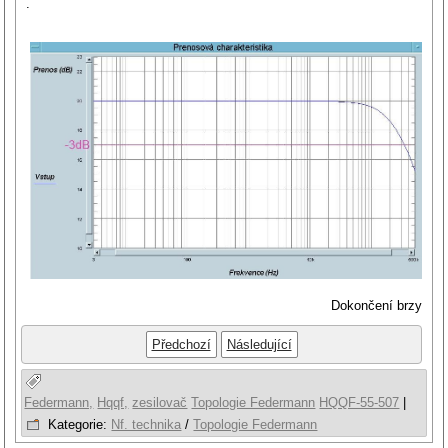
.
Dokončení brzy
Předchozí
Následující
Federmann,
Hqqf,
zesilovač
Topologie Federmann
HQQF-55-507
|
Kategorie:
Nf. technika
/
Topologie Federmann