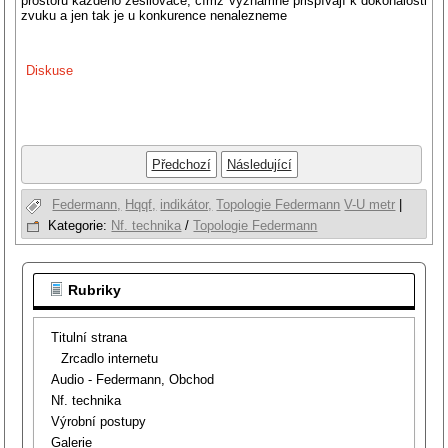
prostoru každého zesilovače, čímž významně přispívají k dokonalosti
zvuku a jen tak je u konkurence nenalezneme
Diskuse
Předchozí
Následující
Federmann,
Hqqf,
indikátor,
Topologie Federmann
V-U metr
|
Kategorie:
Nf. technika
/
Topologie Federmann
Rubriky
Titulní strana
Zrcadlo internetu
Audio - Federmann, Obchod
Nf. technika
Výrobní postupy
Galerie