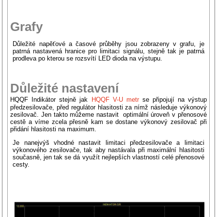
Grafy
Důležité napěťové a časové průběhy jsou zobrazeny v grafu, je
patrná nastavená hranice pro limitaci signálu, stejně tak je patrná
prodleva po kterou se rozsvítí LED dioda na výstupu.
Důležité nastavení
HQQF Indikátor stejně jak
HQQF V-U metr
se připojují na výstup
předzesilovače, před regulátor hlasitosti za nímž následuje výkonový
zesilovač. Jen takto můžeme nastavit optimální úroveň v přenosové
cestě a víme zcela přesně kam se dostane výkonový zesilovač při
přidání hlasitosti na maximum.
Je nanejvýš vhodné nastavit limitaci předzesilovače a limitaci
výkonového zesilovače, tak aby nastávala při maximální hlasitosti
současně, jen tak se dá využít nejlepších vlastností celé přenosové
cesty.