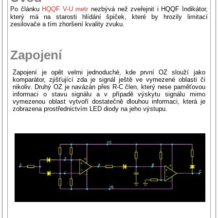
Po článku
HQQF V-U metr
nezbývá než zveřejnit i HQQF Indikátor,
který má na starosti hlídání špiček, které by hrozily limitací
zesilovače a tím zhoršení kvality zvuku.
Zapojení
Zapojení je opět velmi jednoduché, kde první OZ slouží jako
komparátor, zjišťující zda je signál ještě ve vymezené oblasti či
nikoliv. Druhý OZ je navázán přes R-C člen, který nese paměťovou
informaci o stavu signálu a v případě výskytu signálu mimo
vymezenou oblast vytvoří dostatečně dlouhou informaci, která je
zobrazena prostřednictvím LED diody na jeho výstupu.