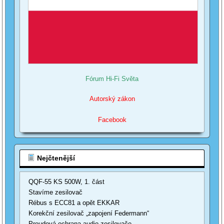
Fórum Hi-Fi Světa
Autorský zákon
Facebook
Nejčtenější
QQF-55 KS 500W, 1. část
Stavíme zesilovač
Rébus s ECC81 a opět EKKAR
Korekční zesilovač „zapojení Federmann“
Proudová ochrana audio zesilovače