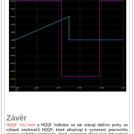
Závěr
HQQF V-U metr
a HQQF Indikátor se tak stávají dalšími prvky ve
výbavě zesilovačů HQQF, které přispívají k vymezení pracovního