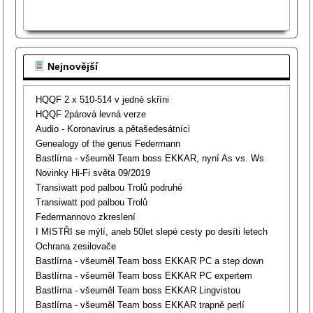
Nejnovější
HQQF 2 x 510-514 v jedné skříni
HQQF 2párová levná verze
Audio - Koronavirus a pětašedesátníci
Genealogy of the genus Federmann
Bastlírna - všeuměl Team boss EKKAR, nyní As vs. Ws
Novinky Hi-Fi světa 09/2019
Transiwatt pod palbou Trolů podruhé
Transiwatt pod palbou Trolů
Federmannovo zkreslení
I MISTŘI se mýlí, aneb 50let slepé cesty po desíti letech
Ochrana zesilovače
Bastlírna - všeuměl Team boss EKKAR PC a step down
Bastlírna - všeuměl Team boss EKKAR PC expertem
Bastlírna - všeuměl Team boss EKKAR Lingvistou
Bastlírna - všeuměl Team boss EKKAR trapně perlí