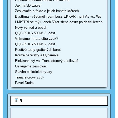
Jak na 3D Eagle
Zesilovače a fakta o jejich konstruktérech
Bastlírna - všeuměl Team boss EKKAR, nyní As vs. Ws
I MISTŘI se mýlí, aneb 50let slepé cesty po desíti letech
Nový vzhled a obsah
QQF-55 KS 500W, 3. část
Vnímáme infra a ultra zvuk?
QQF-55 KS 500W, 2. část
Poctivé testy grafických karet
Kouzelné Watty a Dynamika
Elektronkový vs. Tranzistorový zesilovač
Oživujeme zesilovač
Stavba elektrické kytary
Tranzistorový zvuk
Pavel Dudek
R