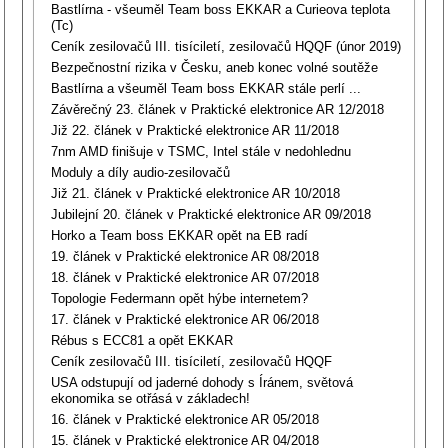
Bastlírna - všeuměl Team boss EKKAR a Curieova teplota
(Tc)
Ceník zesilovačů III. tisíciletí, zesilovačů HQQF (únor 2019)
Bezpečnostní rizika v Česku, aneb konec volné soutěže
Bastlírna a všeuměl Team boss EKKAR stále perlí ...
Závěrečný 23. článek v Praktické elektronice AR 12/2018
Již 22. článek v Praktické elektronice AR 11/2018
7nm AMD finišuje v TSMC, Intel stále v nedohlednu
Moduly a díly audio-zesilovačů
Již 21. článek v Praktické elektronice AR 10/2018
Jubilejní 20. článek v Praktické elektronice AR 09/2018
Horko a Team boss EKKAR opět na EB radí
19. článek v Praktické elektronice AR 08/2018
18. článek v Praktické elektronice AR 07/2018
Topologie Federmann opět hýbe internetem?
17. článek v Praktické elektronice AR 06/2018
Rébus s ECC81 a opět EKKAR
Ceník zesilovačů III. tisíciletí, zesilovačů HQQF
USA odstupují od jaderné dohody s Íránem, světová
ekonomika se otřásá v základech!
16. článek v Praktické elektronice AR 05/2018
15. článek v Praktické elektronice AR 04/2018