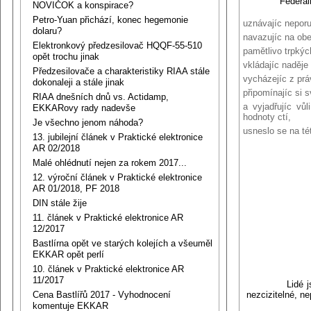
Federální shr
NOVIČOK a konspirace?
Petro-Yuan přichází, konec hegemonie
uznávajíc neporu
dolaru?
navazujíc na obe
Elektronkový předzesilovač HQQF-55-510
pamětlivo trpkýc
opět trochu jinak
vkládajíc naděj
Předzesilovače a charakteristiky RIAA stále
vycházejíc z pr
dokonaleji a stále jinak
připomínajíc si 
RIAA dnešních dnů vs. Actidamp,
a vyjadřujíc vů
EKKARovy rady nadevše
hodnoty ctí,
Je všechno jenom náhoda?
usneslo se na té
13. jubilejní článek v Praktické elektronice
AR 02/2018
Malé ohlédnutí nejen za rokem 2017...
12. výroční článek v Praktické elektronice
AR 01/2018, PF 2018
DIN stále žije
11. článek v Praktické elektronice AR
12/2017
Bastlírna opět ve starých kolejích a všeuměl
EKKAR opět perlí
10. článek v Praktické elektronice AR
11/2017
Lidé jsou svob
Cena Bastlířů 2017 - Vyhodnocení
nezcizitelné, ne
komentuje EKKAR