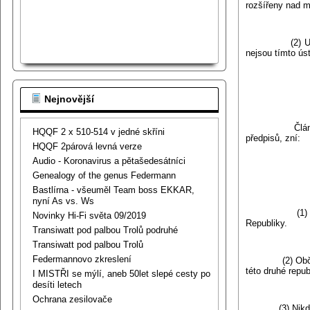
rozšířeny nad m
(2) Ustanoven
nejsou tímto ú
Nejnovější
Článek 5 ústa
HQQF 2 x 510-514 v jedné skříni
předpisů, zní:
HQQF 2párová levná verze
Audio - Koronavirus a pětašedesátníci
Genealogy of the genus Federmann
Bastlírna - všeuměl Team boss EKKAR,
nyní As vs. Ws
(1) Státní o
Novinky Hi-Fi světa 09/2019
Republiky.
Transiwatt pod palbou Trolů podruhé
Transiwatt pod palbou Trolů
Federmannovo zkreslení
(2) Občan jedn
této druhé repub
I MISTŘI se mýlí, aneb 50let slepé cesty po
desíti letech
Ochrana zesilovače
(3) Nikdo nem