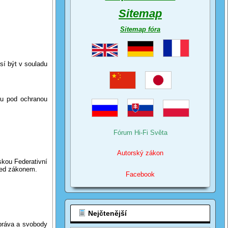
Sitemap
Sitemap fóra
í být v souladu
u pod ochranou
Fórum Hi-Fi Světa
Autorský zákon
ou Federativní
před zákonem.
Facebook
Nejčtenější
ráva a svobody