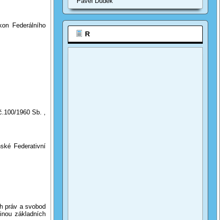
Pavel Dudek
n Federálního
R
.100/1960 Sb. ,
ké Federativní
h práv a svobod
tinou základních