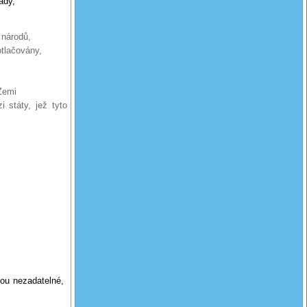
ady,
 národů,
otlačovány,
 Zemi
 státy, jež tyto
ou nezadatelné,