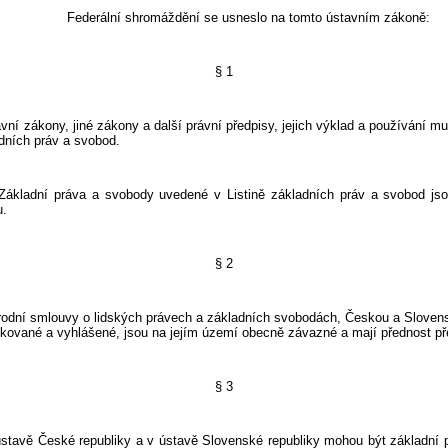
Federální shromáždění se usneslo na tomto ústavním zákoně:
§ 1
kony, jiné zákony a další právní předpisy, jejich výklad a používání mus
adních práv a svobod.
práva a svobody uvedené v Listině základních práv a svobod jso
u.
§ 2
mlouvy o lidských právech a základních svobodách, Českou a Slovensk
fikované a vyhlášené, jsou na jejím území obecně závazné a mají přednost 
§ 3
České republiky a v ústavě Slovenské republiky mohou být základní p