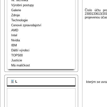
Nf. technika
Výrobní postupy
Číslo účtu pr
Galerie
2300133613/20
Zdroje
projevenou úča
Technologie
Cenové zpravodajství
AMD
Intel
Nvidia
IBM
Dálší výrobci
TOP500
Justicie
Má maličkost
L
kterým se uvo