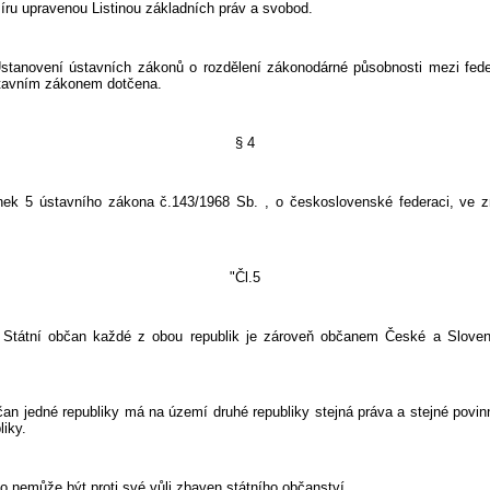
íru upravenou Listinou základních práv a svobod.
í ústavních zákonů o rozdělení zákonodárné působnosti mezi federa
stavním zákonem dotčena.
§ 4
vního zákona č.143/1968 Sb. , o československé federaci, ve zn
"Čl.5
bčan každé z obou republik je zároveň občanem České a Slovensk
é republiky má na území druhé republiky stejná práva a stejné povinn
liky.
ůže být proti své vůli zbaven státního občanství.