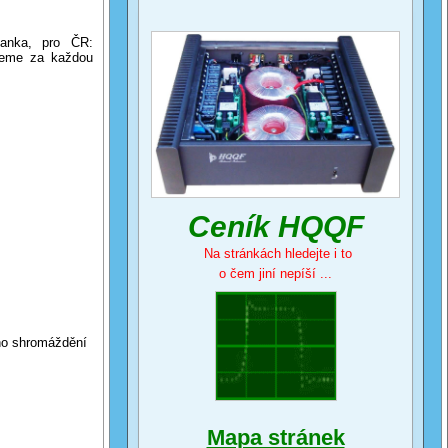
banka, pro ČR:
jeme za každou
Ceník HQQF
Na stránkách hledejte i to
o čem jiní nepíší ...
ho shromáždění
Mapa stránek