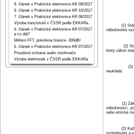
8. článek v Praktické elektronice AR 09/2017
9. článek v Praktické elektronice AR 10/2017
7. článek v Praktické elektronice AR 08/2017
Výroba tranzistorů v ČSSR podle EKKARa
(1) Stát je za
6. článek v Praktické elektronice AR 07/2017
náboženské vyz
a co dál?
Měření FFT, pokořena hranice -300dB!
(2) Státní mo
6. článek v Praktické elektronice AR 07/2017
který zákon sta
Proudová ochrana audio zesilovače
Výroba elektronek v ČSSR podle EKKARa
(3) Každý mů
neukládá.
(1) Základní p
náboženství, po
nebo etnické me
(2) Každý má p
rozhodování a v