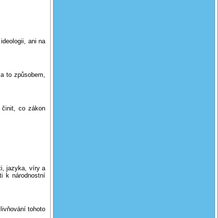
eologii, ani na
a to způsobem,
nit, co zákon
 jazyka, víry a
ti k národnostní
ivňování tohoto