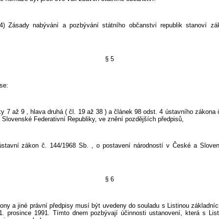
abývání a pozbývání státního občanství republik stanoví záko
§ 5
e:
 9 , hlava druhá ( čl. 19 až 38 ) a článek 98 odst. 4 ústavního zákona č
Slovenské Federativní Republiky, ve znění pozdějších předpisů,
kon č. 144/1968 Sb. , o postavení národností v České a Slovens
§ 6
iné právní předpisy musí být uvedeny do souladu s Listinou základníc
1. prosince 1991. Tímto dnem pozbývají účinnosti ustanovení, která s Lis