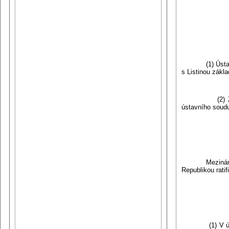
(1) Ústavní zá
s Listinou zákl
(2) Základní 
ústavního soud
Mezinárodní s
Republikou rati
(1) V ústavě 