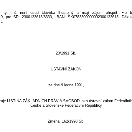
o ty jimž není osud člověka lhostejný a mají zájem přispět: Fio 
10, pro SR: 2300133613/8330, IBAN: SK0783300000002300133613, Děku
st.
23/1991 Sb.
ÚSTAVNÍ ZÁKON
ze dne 9.ledna 1991,
zuje LISTINA ZÁKLADNÍCH PRÁV A SVOBOD jako ústavní zákon Federální
České a Slovenské Federativní Republiky
Změna: 162/1998 Sb.