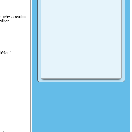
h práv a svobod
 zákon.
lášení.