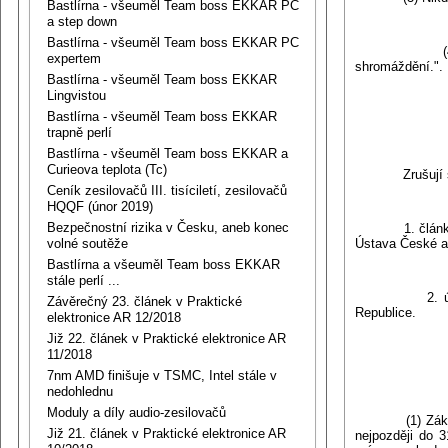
Bastlírna - všeuměl Team boss EKKAR PC
a step down
Bastlírna - všeuměl Team boss EKKAR PC
(4) Zásady n
expertem
shromáždění.".
Bastlírna - všeuměl Team boss EKKAR
Lingvistou
Bastlírna - všeuměl Team boss EKKAR
trapně perlí
Bastlírna - všeuměl Team boss EKKAR a
Curieova teplota (Tc)
Zrušují s
Ceník zesilovačů III. tisíciletí, zesilovačů
HQQF (únor 2019)
Bezpečnostní rizika v Česku, aneb konec
1. články 7 až
volné soutěže
Ústava České a 
Bastlírna a všeuměl Team boss EKKAR
stále perlí ...
2. ústavní zá
Závěrečný 23. článek v Praktické
Republice.
elektronice AR 12/2018
Již 22. článek v Praktické elektronice AR
11/2018
7nm AMD finišuje v TSMC, Intel stále v
nedohlednu
Moduly a díly audio-zesilovačů
(1) Zákony a j
Již 21. článek v Praktické elektronice AR
nejpozději do 3