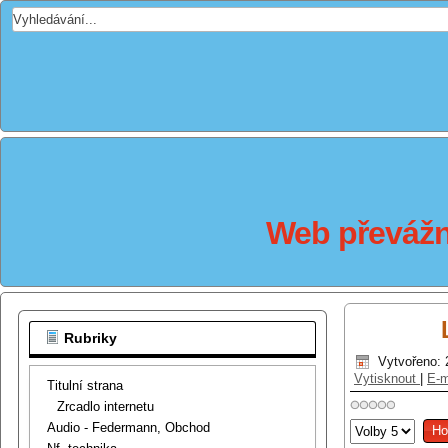
Web převážně
Rubriky
Vytvořeno: 
Vytisknout
|
E-m
Titulní strana
Zrcadlo internetu
Hodnoťte
Audio - Federmann, Obchod
prosím