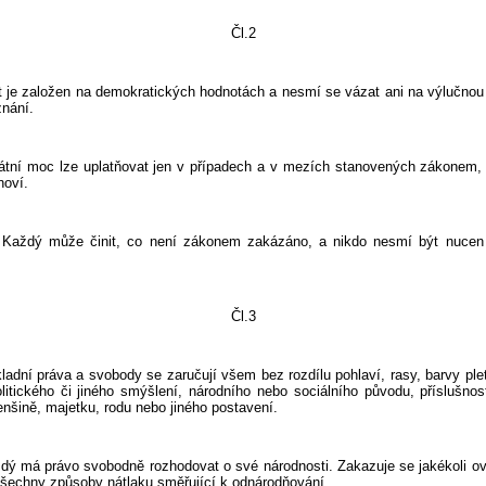
Čl.2
ložen na demokratických hodnotách a nesmí se vázat ani na výlučnou id
nání.
c lze uplatňovat jen v případech a v mezích stanovených zákonem, 
noví.
že činit, co není zákonem zakázáno, a nikdo nesmí být nucen či
Čl.3
ráva a svobody se zaručují všem bez rozdílu pohlaví, rasy, barvy pleti,
litického či jiného smýšlení, národního nebo sociálního původu, příslušnos
nšině, majetku, rodu nebo jiného postavení.
rávo svobodně rozhodovat o své národnosti. Zakazuje se jakékoli ovl
šechny způsoby nátlaku směřující k odnárodňování.