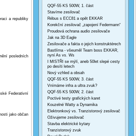
QQF-55 KS 500W, 1. část
Stavíme zesilovač
Rébus s ECC81 a opět EKKAR
ci a republiky
Korekční zesilovač „zapojení Federmann“
Proudová ochrana audio zesilovače
Jak na 3D Eagle
Zesilovače a fakta o jejich konstruktérech
Bastlírna - všeuměl Team boss EKKAR,
nyní As vs. Ws
ění posledních
I MISTŘI se mýlí, aneb 50let slepé cesty
po desíti letech
Nový vzhled a obsah
QQF-55 KS 500W, 3. část
Vnímáme infra a ultra zvuk?
QQF-55 KS 500W, 2. část
é Federativní
Poctivé testy grafických karet
Kouzelné Watty a Dynamika
Elektronkový vs. Tranzistorový zesilovač
osti jako občan
Oživujeme zesilovač
Stavba elektrické kytary
Tranzistorový zvuk