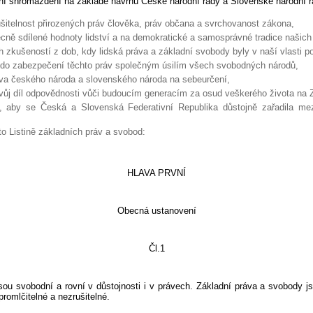
omáždění na základě návrhů České národní rady a Slovenské národní r
šitelnost přirozených práv člověka, práv občana a svrchovanost zákona,
cně sdílené hodnoty lidství a na demokratické a samosprávné tradice našich
h zkušeností z dob, kdy lidská práva a základní svobody byly v naší vlasti p
e do zabezpečení těchto práv společným úsilím všech svobodných národů,
áva českého národa a slovenského národa na sebeurčení,
svůj díl odpovědnosti vůči budoucím generacím za osud veškerého života na
li, aby se Česká a Slovenská Federativní Republika důstojně zařadila mezi
to Listině základních práv a svobod:
HLAVA PRVNÍ
Obecná ustanovení
Čl.1
odní a rovní v důstojnosti i v právech. Základní práva a svobody js
promlčitelné a nezrušitelné.