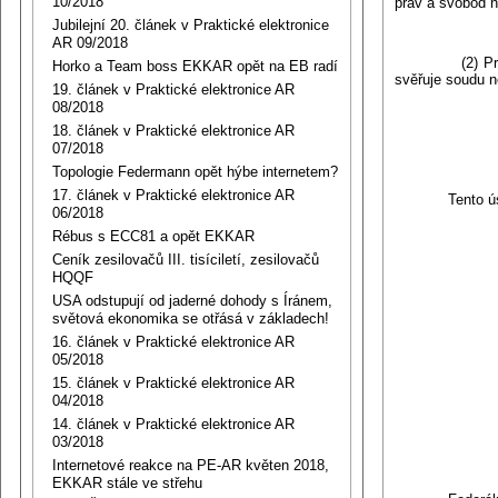
10/2018
práv a svobod n
Jubilejní 20. článek v Praktické elektronice
AR 09/2018
(2) Pravomoc, 
Horko a Team boss EKKAR opět na EB radí
svěřuje soudu ne
19. článek v Praktické elektronice AR
08/2018
18. článek v Praktické elektronice AR
07/2018
Topologie Federmann opět hýbe internetem?
17. článek v Praktické elektronice AR
Tento ústavní 
06/2018
Rébus s ECC81 a opět EKKAR
Ceník zesilovačů III. tisíciletí, zesilovačů
HQQF
USA odstupují od jaderné dohody s Íránem,
světová ekonomika se otřásá v základech!
16. článek v Praktické elektronice AR
05/2018
15. článek v Praktické elektronice AR
04/2018
14. článek v Praktické elektronice AR
03/2018
Internetové reakce na PE-AR květen 2018,
EKKAR stále ve střehu