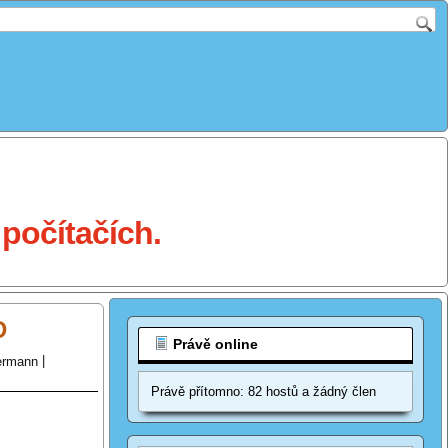
počítačích.
D
Právě online
ermann
|
Právě přítomno: 82 hostů a žádný člen