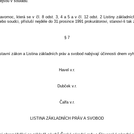
ejsou v souladu.
která se v čl. 8 odst. 3, 4 a 5 a v čl. 12 odst. 2 Listiny základníc
bo soudci, přísluší nejdéle do 31.prosince 1991 prokurátorovi, stanoví-li tak
§ 7
zákon a Listina základních práv a svobod nabývají účinnosti dnem vyh
Havel v.r.
Dubček v.r.
Čalfa v.r.
LISTINA ZÁKLADNÍCH PRÁV A SVOBOD