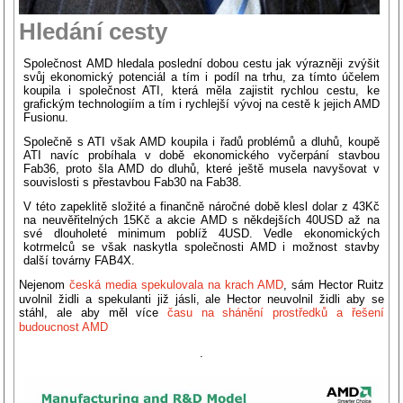
Hledání cesty
Společnost AMD hledala poslední dobou cestu jak výrazněji zvýšit
svůj ekonomický potenciál a tím i podíl na trhu, za tímto účelem
koupila i společnost ATI, která měla zajistit rychlou cestu, ke
grafickým technologiím a tím i rychlejší vývoj na cestě k jejich AMD
Fusionu.
Společně s ATI však AMD koupila i řadů problémů a dluhů, koupě
ATI navíc probíhala v době ekonomického vyčerpání stavbou
Fab36, proto šla AMD do dluhů, které ještě musela navyšovat v
souvislosti s přestavbou Fab30 na Fab38.
V této zapeklitě složité a finančně náročné době klesl dolar z 43Kč
na neuvěřitelných 15Kč a akcie AMD s někdejších 40USD až na
své dlouholeté minimum poblíž 4USD. Vedle ekonomických
kotrmelců se však naskytla společnosti AMD i možnost stavby
další továrny FAB4X.
Nejenom
česká media spekulovala na krach AMD
, sám Hector Ruitz
uvolnil židli a spekulanti již jásli, ale Hector neuvolnil židli aby se
stáhl, ale aby měl více
času na shánění prostředků a řešení
budoucnost AMD
.