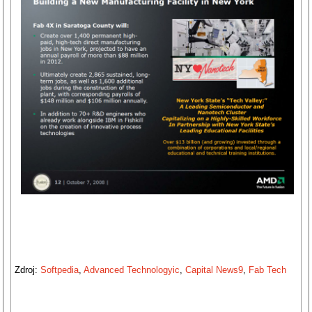
Zdroj:
Softpedia
,
Advanced Technologyic
,
Capital News9
,
Fab Tech