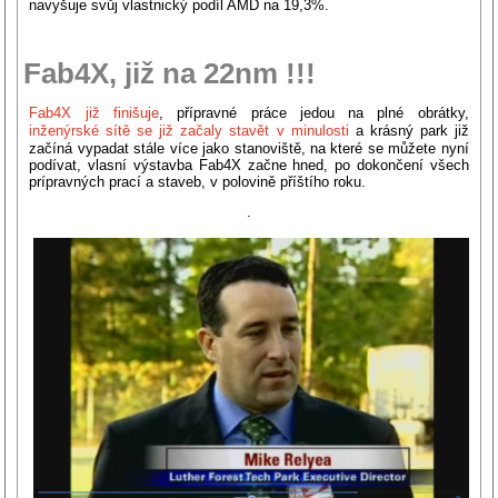
navyšuje svůj vlastnický podíl AMD na 19,3%.
Fab4X, již na 22nm !!!
Fab4X již finišuje
, přípravné práce jedou na plné obrátky,
inženýrské sítě se již začaly stavět v minulosti
a krásný park již
začíná vypadat stále více jako stanoviště, na které se můžete nyní
podívat, vlasní výstavba Fab4X začne hned, po dokončení všech
prípravných prací a staveb, v polovině příštího roku.
.