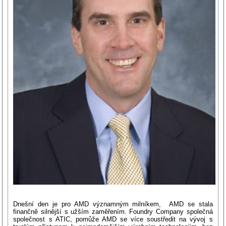
Dnešní den je pro AMD významným milníkem, AMD se stala
finančně silnější s užším zaměřením. Foundry Company společná
společnost s ATIC, pomůže AMD se více soustředit na vývoj s