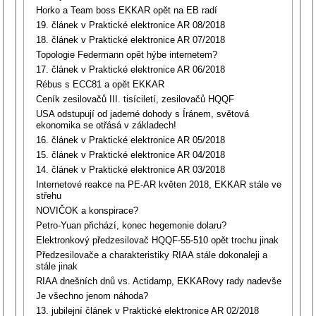
Horko a Team boss EKKAR opět na EB radí
19. článek v Praktické elektronice AR 08/2018
18. článek v Praktické elektronice AR 07/2018
Topologie Federmann opět hýbe internetem?
17. článek v Praktické elektronice AR 06/2018
Rébus s ECC81 a opět EKKAR
Ceník zesilovačů III. tisíciletí, zesilovačů HQQF
USA odstupují od jaderné dohody s Íránem, světová
ekonomika se otřásá v základech!
16. článek v Praktické elektronice AR 05/2018
15. článek v Praktické elektronice AR 04/2018
14. článek v Praktické elektronice AR 03/2018
Internetové reakce na PE-AR květen 2018, EKKAR stále ve
střehu
NOVIČOK a konspirace?
Petro-Yuan přichází, konec hegemonie dolaru?
Elektronkový předzesilovač HQQF-55-510 opět trochu jinak
Předzesilovače a charakteristiky RIAA stále dokonaleji a
stále jinak
RIAA dnešních dnů vs. Actidamp, EKKARovy rady nadevše
Je všechno jenom náhoda?
13. jubilejní článek v Praktické elektronice AR 02/2018