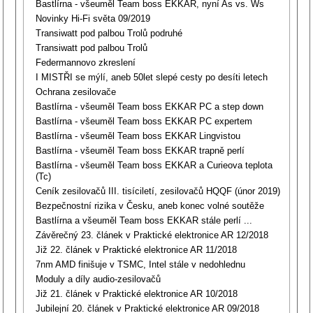
Bastlírna - všeuměl Team boss EKKAR, nyní As vs. Ws
Novinky Hi-Fi světa 09/2019
Transiwatt pod palbou Trolů podruhé
Transiwatt pod palbou Trolů
Federmannovo zkreslení
I MISTŘI se mýlí, aneb 50let slepé cesty po desíti letech
Ochrana zesilovače
Bastlírna - všeuměl Team boss EKKAR PC a step down
Bastlírna - všeuměl Team boss EKKAR PC expertem
Bastlírna - všeuměl Team boss EKKAR Lingvistou
Bastlírna - všeuměl Team boss EKKAR trapně perlí
Bastlírna - všeuměl Team boss EKKAR a Curieova teplota
(Tc)
Ceník zesilovačů III. tisíciletí, zesilovačů HQQF (únor 2019)
Bezpečnostní rizika v Česku, aneb konec volné soutěže
Bastlírna a všeuměl Team boss EKKAR stále perlí ...
Závěrečný 23. článek v Praktické elektronice AR 12/2018
Již 22. článek v Praktické elektronice AR 11/2018
7nm AMD finišuje v TSMC, Intel stále v nedohlednu
Moduly a díly audio-zesilovačů
Již 21. článek v Praktické elektronice AR 10/2018
Jubilejní 20. článek v Praktické elektronice AR 09/2018