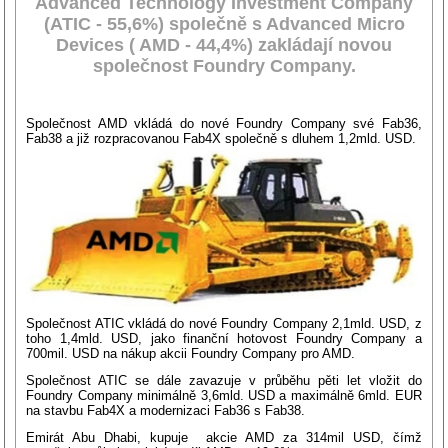
Advanced Technology Investment Company
(ATIC - 55,6%) společně s Advanced Micro
Devices ( AMD - 44,4%) zakládají novou
společnost Foundry Company.
Společnost AMD vkládá do nové Foundry Company své Fab36,
Fab38 a již rozpracovanou Fab4X společně s dluhem 1,2mld. USD.
Společnost ATIC vkládá do nové Foundry Company 2,1mld. USD, z
toho 1,4mld. USD, jako finanční hotovost Foundry Company a
700mil. USD na nákup akcii Foundry Company pro AMD.
Společnost ATIC se dále zavazuje v průběhu pěti let vložit do
Foundry Company minimálně 3,6mld. USD a maximálně 6mld. EUR
na stavbu Fab4X a modernizaci Fab36 s Fab38.
Emirát Abu Dhabi, kupuje akcie AMD za 314mil USD, čímž