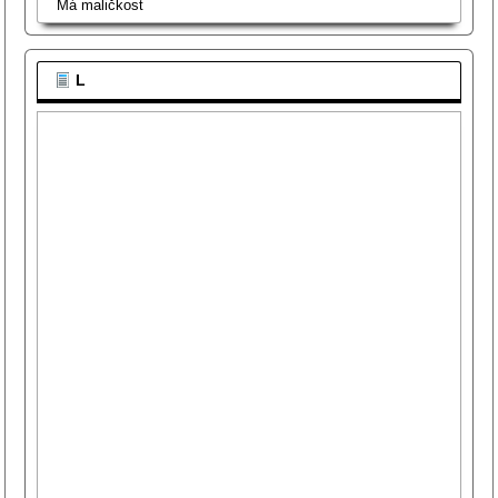
Má maličkost
L