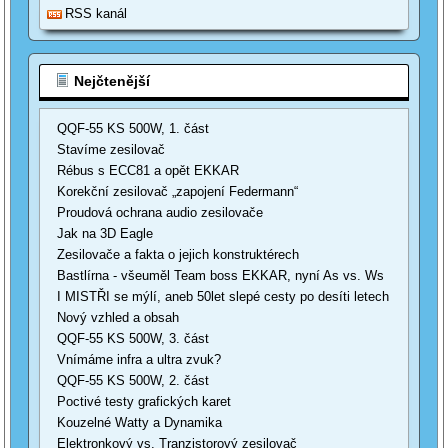
RSS kanál
Nejčtenější
QQF-55 KS 500W, 1. část
Stavíme zesilovač
Rébus s ECC81 a opět EKKAR
Korekční zesilovač „zapojení Federmann“
Proudová ochrana audio zesilovače
Jak na 3D Eagle
Zesilovače a fakta o jejich konstruktérech
Bastlírna - všeuměl Team boss EKKAR, nyní As vs. Ws
I MISTŘI se mýlí, aneb 50let slepé cesty po desíti letech
Nový vzhled a obsah
QQF-55 KS 500W, 3. část
Vnímáme infra a ultra zvuk?
QQF-55 KS 500W, 2. část
Poctivé testy grafických karet
Kouzelné Watty a Dynamika
Elektronkový vs. Tranzistorový zesilovač