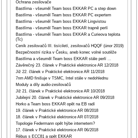
Ochrana zesilovače
Bastlírna - všeuměl Team boss EKKAR PC a step down
Bastlírna - všeuměl Team boss EKKAR PC expertem
Bastlírna - všeuměl Team boss EKKAR Lingvistou
Bastlírna - všeuměl Team boss EKKAR trapně perlí
Bastlírna - všeuměl Team boss EKKAR a Curieova teplota
(Tc)
Ceník zesilovačů III. tisíciletí, zesilovačů HQQF (únor 2019)
Bezpečnostní rizika v Česku, aneb konec volné soutěže
Bastlírna a všeuměl Team boss EKKAR stále perlí ...
Závěrečný 23. článek v Praktické elektronice AR 12/2018
Již 22. článek v Praktické elektronice AR 11/2018
7nm AMD finišuje v TSMC, Intel stále v nedohlednu
Moduly a díly audio-zesilovačů
Již 21. článek v Praktické elektronice AR 10/2018
Jubilejní 20. článek v Praktické elektronice AR 09/2018
Horko a Team boss EKKAR opět na EB radí
19. článek v Praktické elektronice AR 08/2018
18. článek v Praktické elektronice AR 07/2018
Topologie Federmann opět hýbe internetem?
17. článek v Praktické elektronice AR 06/2018
Rébus s ECC81 a opět EKKAR