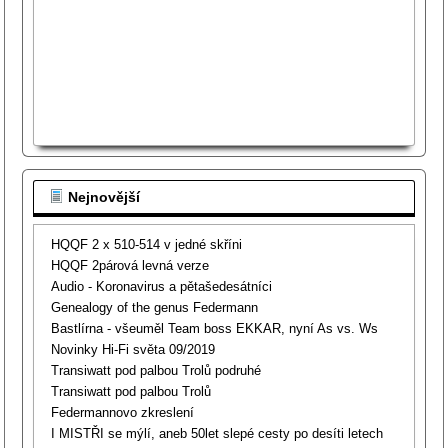
Nejnovější
HQQF 2 x 510-514 v jedné skříni
HQQF 2párová levná verze
Audio - Koronavirus a pětašedesátníci
Genealogy of the genus Federmann
Bastlírna - všeuměl Team boss EKKAR, nyní As vs. Ws
Novinky Hi-Fi světa 09/2019
Transiwatt pod palbou Trolů podruhé
Transiwatt pod palbou Trolů
Federmannovo zkreslení
I MISTŘI se mýlí, aneb 50let slepé cesty po desíti letech