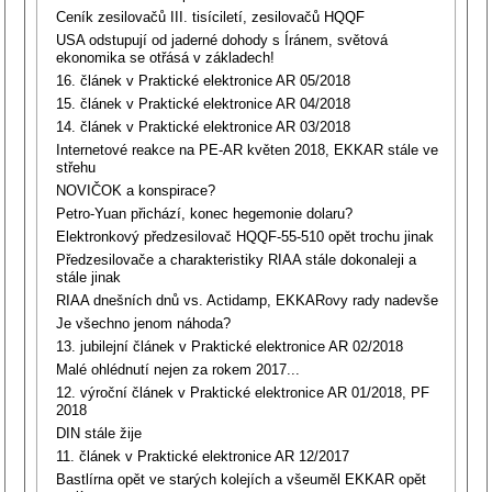
Ceník zesilovačů III. tisíciletí, zesilovačů HQQF
USA odstupují od jaderné dohody s Íránem, světová
ekonomika se otřásá v základech!
16. článek v Praktické elektronice AR 05/2018
15. článek v Praktické elektronice AR 04/2018
14. článek v Praktické elektronice AR 03/2018
Internetové reakce na PE-AR květen 2018, EKKAR stále ve
střehu
NOVIČOK a konspirace?
Petro-Yuan přichází, konec hegemonie dolaru?
Elektronkový předzesilovač HQQF-55-510 opět trochu jinak
Předzesilovače a charakteristiky RIAA stále dokonaleji a
stále jinak
RIAA dnešních dnů vs. Actidamp, EKKARovy rady nadevše
Je všechno jenom náhoda?
13. jubilejní článek v Praktické elektronice AR 02/2018
Malé ohlédnutí nejen za rokem 2017...
12. výroční článek v Praktické elektronice AR 01/2018, PF
2018
DIN stále žije
11. článek v Praktické elektronice AR 12/2017
Bastlírna opět ve starých kolejích a všeuměl EKKAR opět