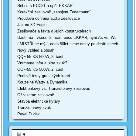
Rébus s ECC81 a opět EKKAR
Korekční zesilovač „zapojení Federmann“
Proudová ochrana audio zesilovače
Jak na 3D Eagle
Zesilovače a fakta o jejich konstruktérech
Bastlírna - všeuměl Team boss EKKAR, nyní As vs. Ws
I MISTŘI se mýlí, aneb 50let slepé cesty po desíti letech
Nový vzhled a obsah
QQF-55 KS 500W, 3. část
Vnímáme infra a ultra zvuk?
QQF-55 KS 500W, 2. část
Poctivé testy grafických karet
Kouzelné Watty a Dynamika
Elektronkový vs. Tranzistorový zesilovač
Oživujeme zesilovač
Stavba elektrické kytary
Tranzistorový zvuk
Pavel Dudek
R