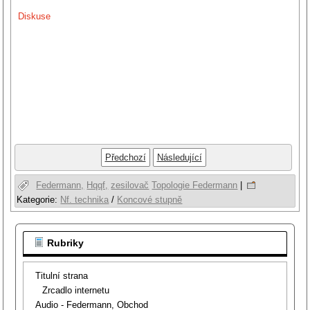
Diskuse
Předchozí
Následující
Federmann,
Hqqf,
zesilovač
Topologie Federmann
|
Kategorie:
Nf. technika
/
Koncové stupně
Rubriky
Titulní strana
Zrcadlo internetu
Audio - Federmann, Obchod