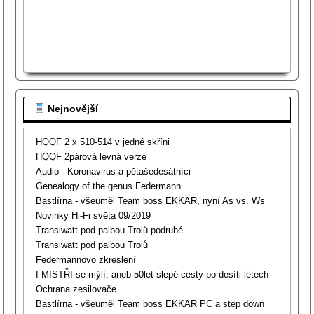
Nejnovější
HQQF 2 x 510-514 v jedné skříni
HQQF 2párová levná verze
Audio - Koronavirus a pětašedesátníci
Genealogy of the genus Federmann
Bastlírna - všeuměl Team boss EKKAR, nyní As vs. Ws
Novinky Hi-Fi světa 09/2019
Transiwatt pod palbou Trolů podruhé
Transiwatt pod palbou Trolů
Federmannovo zkreslení
I MISTŘI se mýlí, aneb 50let slepé cesty po desíti letech
Ochrana zesilovače
Bastlírna - všeuměl Team boss EKKAR PC a step down