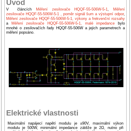
Úvod
V článcích
Měření zesilovače HQQF-55-506W-5-1
,
Měření
zesilovače HQQF-55-506W-5-1 , poměr signál šum a výstupní odpor
,
Měření zesilovače HQQF-55-506W-5-1, výkony a frekvenční rozsahy
a
Měření zesilovače HQQF-55-506W-5-1, malé impedance
bylo
mnohé o zesilovačích řady HQQF-55-506W a jejich parametrech a
měření popsáno.
Elektrické vlastnosti
Maximální napájecí napětí modulu je ±90V, maximální výkon
modulu je 500W, minimální impedance zátěže je 2Ω, nutno při