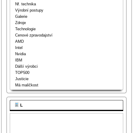
Nf. technika
Výrobní postupy
Galerie
Zdroje
Technologie
Cenové zpravodajství
AMD
Intel
Nvidia
IBM
Dálší výrobci
TOP500
Justicie
Má maličkost
L