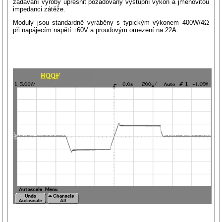
zadávání výroby upřesnit požadovaný výstupní výkon a jmenovitou
impedanci zátěže.
Moduly jsou standardně vyráběny s typickým výkonem 400W/4Ω
při napájecím napětí ±60V a proudovým omezení na 22A.