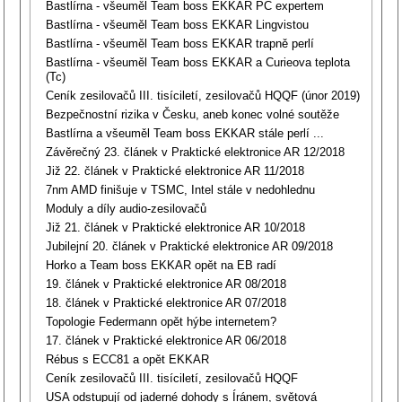
Bastlírna - všeuměl Team boss EKKAR PC expertem
Bastlírna - všeuměl Team boss EKKAR Lingvistou
Bastlírna - všeuměl Team boss EKKAR trapně perlí
Bastlírna - všeuměl Team boss EKKAR a Curieova teplota
(Tc)
Ceník zesilovačů III. tisíciletí, zesilovačů HQQF (únor 2019)
Bezpečnostní rizika v Česku, aneb konec volné soutěže
Bastlírna a všeuměl Team boss EKKAR stále perlí ...
Závěrečný 23. článek v Praktické elektronice AR 12/2018
Již 22. článek v Praktické elektronice AR 11/2018
7nm AMD finišuje v TSMC, Intel stále v nedohlednu
Moduly a díly audio-zesilovačů
Již 21. článek v Praktické elektronice AR 10/2018
Jubilejní 20. článek v Praktické elektronice AR 09/2018
Horko a Team boss EKKAR opět na EB radí
19. článek v Praktické elektronice AR 08/2018
18. článek v Praktické elektronice AR 07/2018
Topologie Federmann opět hýbe internetem?
17. článek v Praktické elektronice AR 06/2018
Rébus s ECC81 a opět EKKAR
Ceník zesilovačů III. tisíciletí, zesilovačů HQQF
USA odstupují od jaderné dohody s Íránem, světová