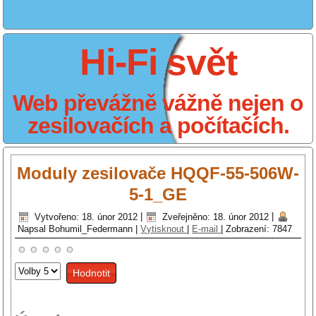
Hi-Fi svět
Web převážně vážně nejen o
zesilovačích a počítačích.
Moduly zesilovače HQQF-55-506W-
5-1_GE
Vytvořeno: 18. únor 2012
|
Zveřejněno: 18. únor 2012
|
Napsal Bohumil_Federmann
|
Vytisknout
|
E-mail
|
Zobrazení: 7847
Hodnoťte
prosím