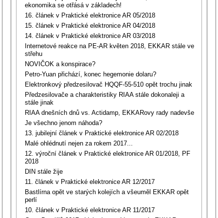
ekonomika se otřásá v základech!
16. článek v Praktické elektronice AR 05/2018
15. článek v Praktické elektronice AR 04/2018
14. článek v Praktické elektronice AR 03/2018
Internetové reakce na PE-AR květen 2018, EKKAR stále ve
střehu
NOVIČOK a konspirace?
Petro-Yuan přichází, konec hegemonie dolaru?
Elektronkový předzesilovač HQQF-55-510 opět trochu jinak
Předzesilovače a charakteristiky RIAA stále dokonaleji a
stále jinak
RIAA dnešních dnů vs. Actidamp, EKKARovy rady nadevše
Je všechno jenom náhoda?
13. jubilejní článek v Praktické elektronice AR 02/2018
Malé ohlédnutí nejen za rokem 2017...
12. výroční článek v Praktické elektronice AR 01/2018, PF
2018
DIN stále žije
11. článek v Praktické elektronice AR 12/2017
Bastlírna opět ve starých kolejích a všeuměl EKKAR opět
perlí
10. článek v Praktické elektronice AR 11/2017