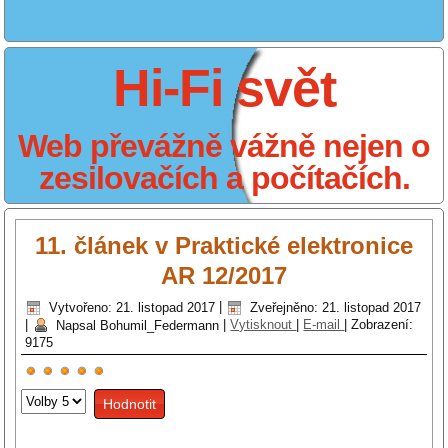
Hi-Fi svět
Web převážně vážně nejen o
zesilovačích a počítačích.
11. článek v Praktické elektronice
AR 12/2017
Vytvořeno: 21. listopad 2017
|
Zveřejněno: 21. listopad 2017
|
Napsal Bohumil_Federmann
|
Vytisknout
|
E-mail
|
Zobrazení:
9175
Hodnocení
Hodnoťte
uživatelů:
5
/
5
prosím