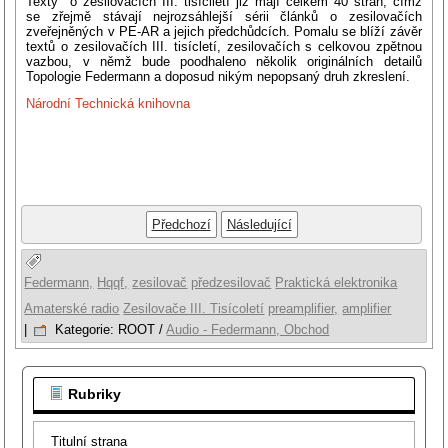
Texty o zesilovačích III. tisíciletí již mají celkem 40 stran, čímž
se zřejmě stávají nejrozsáhlejší sérii článků o zesilovačích
zveřejněných v PE-AR a jejich předchůdcích. Pomalu se blíží závěr
textů o zesilovačích III. tisícletí, zesilovačích s celkovou zpětnou
vazbou, v němž bude poodhaleno několik originálních detailů
Topologie Federmann a doposud nikým nepopsaný druh zkreslení.
Národní Technická knihovna
Předchozí
Následující
Federmann,
Hqqf,
zesilovač
předzesilovač
Praktická elektronika
Amaterské radio
Zesilovače III. Tisícoletí
preamplifier,
amplifier
|
Kategorie:
ROOT
/
Audio - Federmann, Obchod
Rubriky
Titulní strana