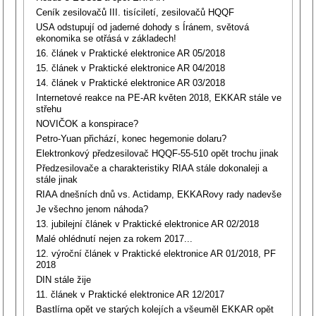
Ceník zesilovačů III. tisíciletí, zesilovačů HQQF
USA odstupují od jaderné dohody s Íránem, světová
ekonomika se otřásá v základech!
16. článek v Praktické elektronice AR 05/2018
15. článek v Praktické elektronice AR 04/2018
14. článek v Praktické elektronice AR 03/2018
Internetové reakce na PE-AR květen 2018, EKKAR stále ve
střehu
NOVIČOK a konspirace?
Petro-Yuan přichází, konec hegemonie dolaru?
Elektronkový předzesilovač HQQF-55-510 opět trochu jinak
Předzesilovače a charakteristiky RIAA stále dokonaleji a
stále jinak
RIAA dnešních dnů vs. Actidamp, EKKARovy rady nadevše
Je všechno jenom náhoda?
13. jubilejní článek v Praktické elektronice AR 02/2018
Malé ohlédnutí nejen za rokem 2017...
12. výroční článek v Praktické elektronice AR 01/2018, PF
2018
DIN stále žije
11. článek v Praktické elektronice AR 12/2017
Bastlírna opět ve starých kolejích a všeuměl EKKAR opět