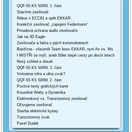
QQF-55 KS 500W, 1. část
Stavíme zesilovač
Rébus s ECC81 a opět EKKAR
Korekční zesilovač „zapojení Federmann“
Proudová ochrana audio zesilovače
Jak na 3D Eagle
Zesilovače a fakta o jejich konstruktérech
Bastlírna - všeuměl Team boss EKKAR, nyní As vs. Ws
I MISTŘI se mýlí, aneb 50let slepé cesty po desíti letech
Nový vzhled a obsah
QQF-55 KS 500W, 3. část
Vnímáme infra a ultra zvuk?
QQF-55 KS 500W, 2. část
Poctivé testy grafických karet
Kouzelné Watty a Dynamika
Elektronkový vs. Tranzistorový zesilovač
Oživujeme zesilovač
Stavba elektrické kytary
Tranzistorový zvuk
Pavel Dudek