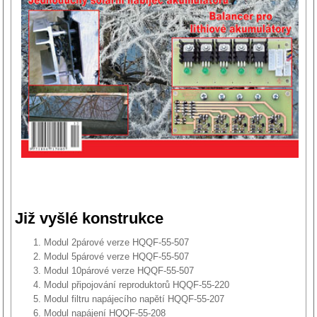
Již vyšlé konstrukce
Modul 2párové verze HQQF-55-507
Modul 5párové verze HQQF-55-507
Modul 10párové verze HQQF-55-507
Modul připojování reproduktorů HQQF-55-220
Modul filtru napájecího napětí HQQF-55-207
Modul napájení HQQF-55-208