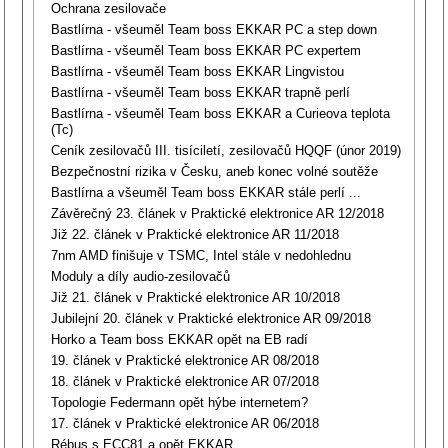
Ochrana zesilovače
Bastlírna - všeuměl Team boss EKKAR PC a step down
Bastlírna - všeuměl Team boss EKKAR PC expertem
Bastlírna - všeuměl Team boss EKKAR Lingvistou
Bastlírna - všeuměl Team boss EKKAR trapně perlí
Bastlírna - všeuměl Team boss EKKAR a Curieova teplota
(Tc)
Ceník zesilovačů III. tisíciletí, zesilovačů HQQF (únor 2019)
Bezpečnostní rizika v Česku, aneb konec volné soutěže
Bastlírna a všeuměl Team boss EKKAR stále perlí ...
Závěrečný 23. článek v Praktické elektronice AR 12/2018
Již 22. článek v Praktické elektronice AR 11/2018
7nm AMD finišuje v TSMC, Intel stále v nedohlednu
Moduly a díly audio-zesilovačů
Již 21. článek v Praktické elektronice AR 10/2018
Jubilejní 20. článek v Praktické elektronice AR 09/2018
Horko a Team boss EKKAR opět na EB radí
19. článek v Praktické elektronice AR 08/2018
18. článek v Praktické elektronice AR 07/2018
Topologie Federmann opět hýbe internetem?
17. článek v Praktické elektronice AR 06/2018
Rébus s ECC81 a opět EKKAR