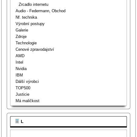
Zrcadlo internetu
Audio - Federmann, Obchod
Nf. technika
Výrobní postupy
Galerie
Zdroje
Technologie
Cenové zpravodajství
AMD
Intel
Nvidia
IBM
Dálší výrobci
TOP500
Justicie
Má maličkost
L