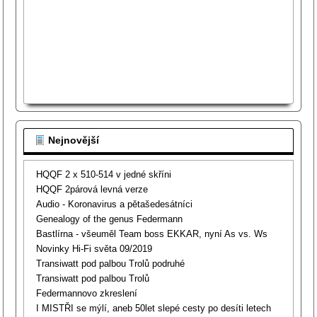
Nejnovější
HQQF 2 x 510-514 v jedné skříni
HQQF 2párová levná verze
Audio - Koronavirus a pětašedesátníci
Genealogy of the genus Federmann
Bastlírna - všeuměl Team boss EKKAR, nyní As vs. Ws
Novinky Hi-Fi světa 09/2019
Transiwatt pod palbou Trolů podruhé
Transiwatt pod palbou Trolů
Federmannovo zkreslení
I MISTŘI se mýlí, aneb 50let slepé cesty po desíti letech