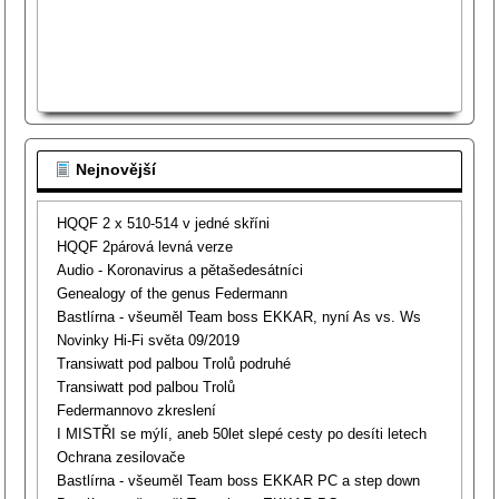
Nejnovější
HQQF 2 x 510-514 v jedné skříni
HQQF 2párová levná verze
Audio - Koronavirus a pětašedesátníci
Genealogy of the genus Federmann
Bastlírna - všeuměl Team boss EKKAR, nyní As vs. Ws
Novinky Hi-Fi světa 09/2019
Transiwatt pod palbou Trolů podruhé
Transiwatt pod palbou Trolů
Federmannovo zkreslení
I MISTŘI se mýlí, aneb 50let slepé cesty po desíti letech
Ochrana zesilovače
Bastlírna - všeuměl Team boss EKKAR PC a step down