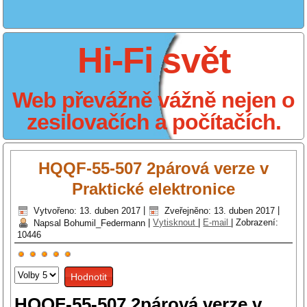
Hi-Fi svět
Web převážně vážně nejen o
zesilovačích a počítačích.
HQQF-55-507 2párová verze v
Praktické elektronice
Vytvořeno: 13. duben 2017
|
Zveřejněno: 13. duben 2017
|
Napsal Bohumil_Federmann
|
Vytisknout
|
E-mail
|
Zobrazení:
10446
Hodnocení
Hodnoťte
uživatelů:
5
/
5
prosím
HQQF-55-507 2párová verze v