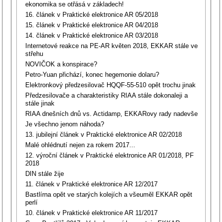
ekonomika se otřásá v základech!
16. článek v Praktické elektronice AR 05/2018
15. článek v Praktické elektronice AR 04/2018
14. článek v Praktické elektronice AR 03/2018
Internetové reakce na PE-AR květen 2018, EKKAR stále ve
střehu
NOVIČOK a konspirace?
Petro-Yuan přichází, konec hegemonie dolaru?
Elektronkový předzesilovač HQQF-55-510 opět trochu jinak
Předzesilovače a charakteristiky RIAA stále dokonaleji a
stále jinak
RIAA dnešních dnů vs. Actidamp, EKKARovy rady nadevše
Je všechno jenom náhoda?
13. jubilejní článek v Praktické elektronice AR 02/2018
Malé ohlédnutí nejen za rokem 2017...
12. výroční článek v Praktické elektronice AR 01/2018, PF
2018
DIN stále žije
11. článek v Praktické elektronice AR 12/2017
Bastlírna opět ve starých kolejích a všeuměl EKKAR opět
perlí
10. článek v Praktické elektronice AR 11/2017