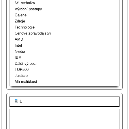
Nf. technika
Výrobní postupy
Galerie
Zdroje
Technologie
Cenové zpravodajství
AMD
Intel
Nvidia
IBM
Dálší výrobci
TOP500
Justicie
Má maličkost
L