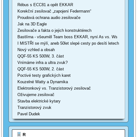
Rébus s ECC81 a opět EKKAR
Korekční zesilovač „zapojení Federmann“
Proudová ochrana audio zesilovače
Jak na 3D Eagle
Zesilovače a fakta o jejich konstruktérech
Bastlírna - všeuměl Team boss EKKAR, nyní As vs. Ws
I MISTŘI se mýlí, aneb 50let slepé cesty po desíti letech
Nový vzhled a obsah
QQF-55 KS 500W, 3. část
Vnímáme infra a ultra zvuk?
QQF-55 KS 500W, 2. část
Poctivé testy grafických karet
Kouzelné Watty a Dynamika
Elektronkový vs. Tranzistorový zesilovač
Oživujeme zesilovač
Stavba elektrické kytary
Tranzistorový zvuk
Pavel Dudek
R