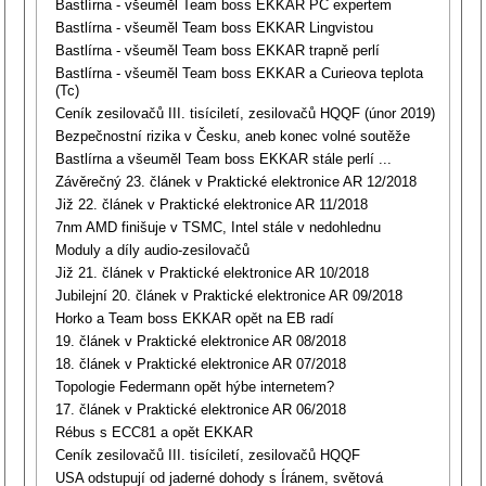
Bastlírna - všeuměl Team boss EKKAR PC expertem
Bastlírna - všeuměl Team boss EKKAR Lingvistou
Bastlírna - všeuměl Team boss EKKAR trapně perlí
Bastlírna - všeuměl Team boss EKKAR a Curieova teplota
(Tc)
Ceník zesilovačů III. tisíciletí, zesilovačů HQQF (únor 2019)
Bezpečnostní rizika v Česku, aneb konec volné soutěže
Bastlírna a všeuměl Team boss EKKAR stále perlí ...
Závěrečný 23. článek v Praktické elektronice AR 12/2018
Již 22. článek v Praktické elektronice AR 11/2018
7nm AMD finišuje v TSMC, Intel stále v nedohlednu
Moduly a díly audio-zesilovačů
Již 21. článek v Praktické elektronice AR 10/2018
Jubilejní 20. článek v Praktické elektronice AR 09/2018
Horko a Team boss EKKAR opět na EB radí
19. článek v Praktické elektronice AR 08/2018
18. článek v Praktické elektronice AR 07/2018
Topologie Federmann opět hýbe internetem?
17. článek v Praktické elektronice AR 06/2018
Rébus s ECC81 a opět EKKAR
Ceník zesilovačů III. tisíciletí, zesilovačů HQQF
USA odstupují od jaderné dohody s Íránem, světová