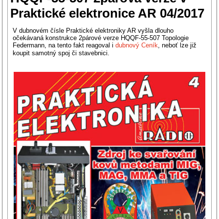
Praktické elektronice AR 04/2017
V dubnovém čísle Praktické elektroniky AR vyšla dlouho
očekávaná konstrukce 2párové verze HQQF-55-507 Topologie
Federmann, na tento fakt reagoval i
dubnový Ceník
, neboť lze již
koupit samotný spoj či stavebnici.