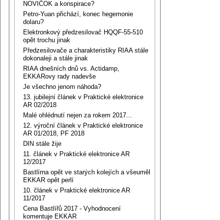
NOVIČOK a konspirace?
Petro-Yuan přichází, konec hegemonie
dolaru?
Elektronkový předzesilovač HQQF-55-510
opět trochu jinak
Předzesilovače a charakteristiky RIAA stále
dokonaleji a stále jinak
RIAA dnešních dnů vs. Actidamp,
EKKARovy rady nadevše
Je všechno jenom náhoda?
13. jubilejní článek v Praktické elektronice
AR 02/2018
Malé ohlédnutí nejen za rokem 2017...
12. výroční článek v Praktické elektronice
AR 01/2018, PF 2018
DIN stále žije
11. článek v Praktické elektronice AR
12/2017
Bastlírna opět ve starých kolejích a všeuměl
EKKAR opět perlí
10. článek v Praktické elektronice AR
11/2017
Cena Bastlířů 2017 - Vyhodnocení
komentuje EKKAR