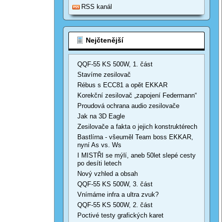
RSS kanál
Nejčtenější
QQF-55 KS 500W, 1. část
Stavíme zesilovač
Rébus s ECC81 a opět EKKAR
Korekční zesilovač „zapojení Federmann“
Proudová ochrana audio zesilovače
Jak na 3D Eagle
Zesilovače a fakta o jejich konstruktérech
Bastlírna - všeuměl Team boss EKKAR,
nyní As vs. Ws
I MISTŘI se mýlí, aneb 50let slepé cesty
po desíti letech
Nový vzhled a obsah
QQF-55 KS 500W, 3. část
Vnímáme infra a ultra zvuk?
QQF-55 KS 500W, 2. část
Poctivé testy grafických karet