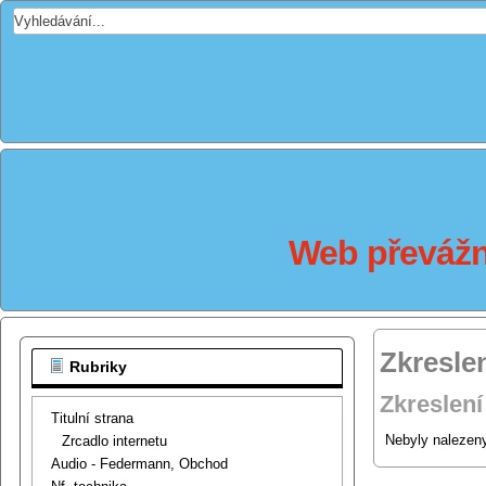
Web převážně
Zkresle
Rubriky
Zkreslení
Titulní strana
Nebyly nalezeny
Zrcadlo internetu
Audio - Federmann, Obchod