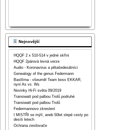
Nejnovější
HQQF 2 x 510-514 v jedné skříni
HQQF 2párová levná verze
Audio - Koronavirus a pětašedesátníci
Genealogy of the genus Federmann
Bastlírna - všeuměl Team boss EKKAR,
nyní As vs. Ws
Novinky Hi-Fi světa 09/2019
Transiwatt pod palbou Trolů podruhé
Transiwatt pod palbou Trolů
Federmannovo zkreslení
I MISTŘI se mýlí, aneb 50let slepé cesty po
desíti letech
Ochrana zesilovače