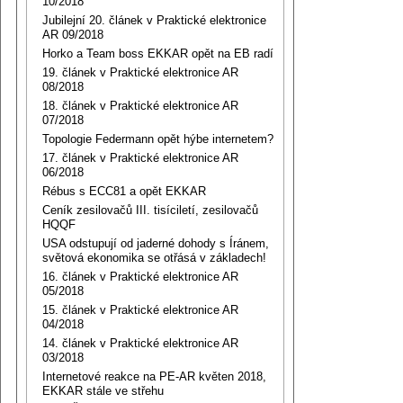
10/2018
Jubilejní 20. článek v Praktické elektronice
AR 09/2018
Horko a Team boss EKKAR opět na EB radí
19. článek v Praktické elektronice AR
08/2018
18. článek v Praktické elektronice AR
07/2018
Topologie Federmann opět hýbe internetem?
17. článek v Praktické elektronice AR
06/2018
Rébus s ECC81 a opět EKKAR
Ceník zesilovačů III. tisíciletí, zesilovačů
HQQF
USA odstupují od jaderné dohody s Íránem,
světová ekonomika se otřásá v základech!
16. článek v Praktické elektronice AR
05/2018
15. článek v Praktické elektronice AR
04/2018
14. článek v Praktické elektronice AR
03/2018
Internetové reakce na PE-AR květen 2018,
EKKAR stále ve střehu