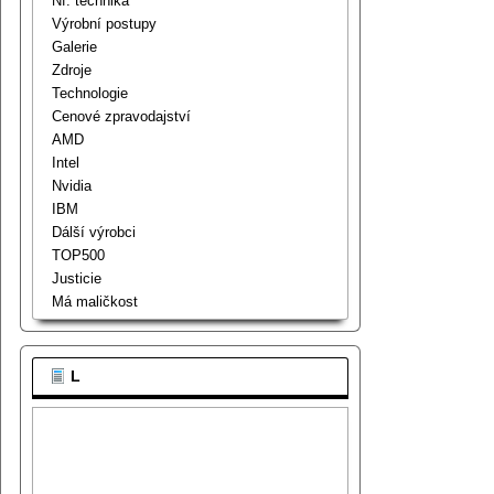
Nf. technika
Výrobní postupy
Galerie
Zdroje
Technologie
Cenové zpravodajství
AMD
Intel
Nvidia
IBM
Dálší výrobci
TOP500
Justicie
Má maličkost
L