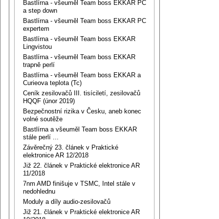
Bastlírna - všeuměl Team boss EKKAR PC
a step down
Bastlírna - všeuměl Team boss EKKAR PC
expertem
Bastlírna - všeuměl Team boss EKKAR
Lingvistou
Bastlírna - všeuměl Team boss EKKAR
trapně perlí
Bastlírna - všeuměl Team boss EKKAR a
Curieova teplota (Tc)
Ceník zesilovačů III. tisíciletí, zesilovačů
HQQF (únor 2019)
Bezpečnostní rizika v Česku, aneb konec
volné soutěže
Bastlírna a všeuměl Team boss EKKAR
stále perlí ...
Závěrečný 23. článek v Praktické
elektronice AR 12/2018
Již 22. článek v Praktické elektronice AR
11/2018
7nm AMD finišuje v TSMC, Intel stále v
nedohlednu
Moduly a díly audio-zesilovačů
Již 21. článek v Praktické elektronice AR