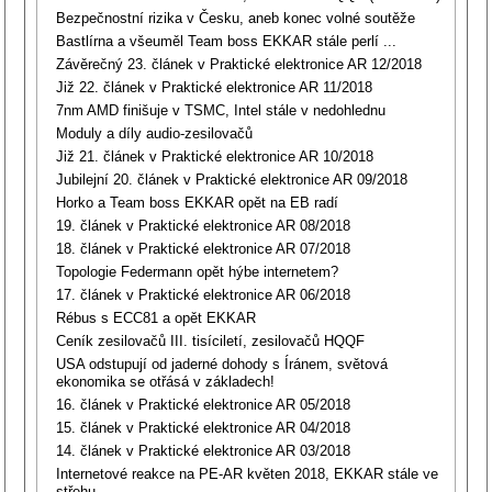
Bezpečnostní rizika v Česku, aneb konec volné soutěže
Bastlírna a všeuměl Team boss EKKAR stále perlí ...
Závěrečný 23. článek v Praktické elektronice AR 12/2018
Již 22. článek v Praktické elektronice AR 11/2018
7nm AMD finišuje v TSMC, Intel stále v nedohlednu
Moduly a díly audio-zesilovačů
Již 21. článek v Praktické elektronice AR 10/2018
Jubilejní 20. článek v Praktické elektronice AR 09/2018
Horko a Team boss EKKAR opět na EB radí
19. článek v Praktické elektronice AR 08/2018
18. článek v Praktické elektronice AR 07/2018
Topologie Federmann opět hýbe internetem?
17. článek v Praktické elektronice AR 06/2018
Rébus s ECC81 a opět EKKAR
Ceník zesilovačů III. tisíciletí, zesilovačů HQQF
USA odstupují od jaderné dohody s Íránem, světová
ekonomika se otřásá v základech!
16. článek v Praktické elektronice AR 05/2018
15. článek v Praktické elektronice AR 04/2018
14. článek v Praktické elektronice AR 03/2018
Internetové reakce na PE-AR květen 2018, EKKAR stále ve
střehu