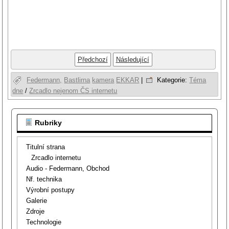
Předchozí
Následující
Federmann,
Bastlirna
kamera
EKKAR
|
Kategorie:
Téma
dne
/
Zrcadlo nejenom ČS internetu
Rubriky
Titulní strana
Zrcadlo internetu
Audio - Federmann, Obchod
Nf. technika
Výrobní postupy
Galerie
Zdroje
Technologie