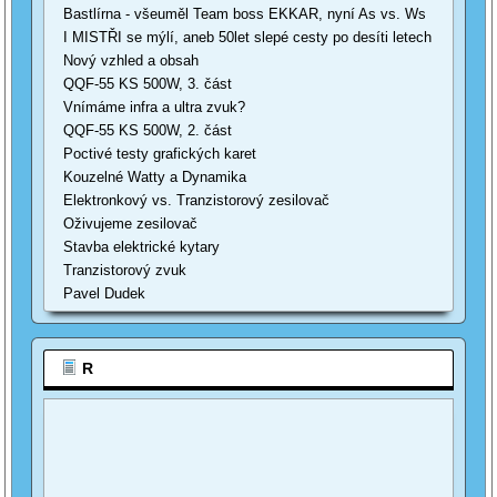
Bastlírna - všeuměl Team boss EKKAR, nyní As vs. Ws
I MISTŘI se mýlí, aneb 50let slepé cesty po desíti letech
Nový vzhled a obsah
QQF-55 KS 500W, 3. část
Vnímáme infra a ultra zvuk?
QQF-55 KS 500W, 2. část
Poctivé testy grafických karet
Kouzelné Watty a Dynamika
Elektronkový vs. Tranzistorový zesilovač
Oživujeme zesilovač
Stavba elektrické kytary
Tranzistorový zvuk
Pavel Dudek
R