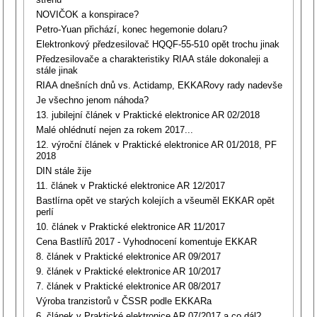
NOVIČOK a konspirace?
Petro-Yuan přichází, konec hegemonie dolaru?
Elektronkový předzesilovač HQQF-55-510 opět trochu jinak
Předzesilovače a charakteristiky RIAA stále dokonaleji a
stále jinak
RIAA dnešních dnů vs. Actidamp, EKKARovy rady nadevše
Je všechno jenom náhoda?
13. jubilejní článek v Praktické elektronice AR 02/2018
Malé ohlédnutí nejen za rokem 2017...
12. výroční článek v Praktické elektronice AR 01/2018, PF
2018
DIN stále žije
11. článek v Praktické elektronice AR 12/2017
Bastlírna opět ve starých kolejích a všeuměl EKKAR opět
perlí
10. článek v Praktické elektronice AR 11/2017
Cena Bastlířů 2017 - Vyhodnocení komentuje EKKAR
8. článek v Praktické elektronice AR 09/2017
9. článek v Praktické elektronice AR 10/2017
7. článek v Praktické elektronice AR 08/2017
Výroba tranzistorů v ČSSR podle EKKARa
6. článek v Praktické elektronice AR 07/2017 a co dál?