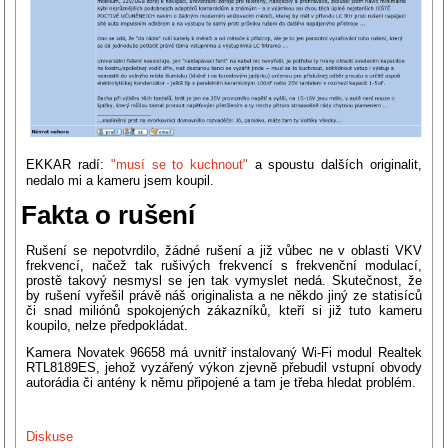
EKKAR radí:
"musí se to kuchnout"
a spoustu dalších originalit,
nedalo mi a kameru jsem koupil.
Fakta o rušení
Rušení se nepotvrdilo, žádné rušení a již vůbec ne v oblasti VKV
frekvencí, načež tak rušivých frekvencí s frekvenční modulací,
prostě takový nesmysl se jen tak vymyslet nedá. Skutečnost, že
by rušení vyřešil právě náš originalista a ne někdo jiný ze statisíců
či snad miliónů spokojených zákazníků, kteří si již tuto kameru
koupilo, nelze předpokládat.
Kamera Novatek 96658 má uvnitř instalovaný Wi-Fi modul Realtek
RTL8189ES, jehož vyzářený výkon zjevně přebudil vstupní obvody
autorádia či antény k němu připojené a tam je třeba hledat problém.
Diskuse