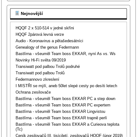
Nejnovější
HQQF 2 x 510-514 v jedné skříni
HQQF 2párová levná verze
Audio - Koronavirus a pětašedesátníci
Genealogy of the genus Federmann
Bastlírna - všeuměl Team boss EKKAR, nyní As vs. Ws
Novinky Hi-Fi světa 09/2019
Transiwatt pod palbou Trolů podruhé
Transiwatt pod palbou Trolů
Federmannovo zkreslení
I MISTŘI se mýlí, aneb 50let slepé cesty po desíti letech
Ochrana zesilovače
Bastlírna - všeuměl Team boss EKKAR PC a step down
Bastlírna - všeuměl Team boss EKKAR PC expertem
Bastlírna - všeuměl Team boss EKKAR Lingvistou
Bastlírna - všeuměl Team boss EKKAR trapně perlí
Bastlírna - všeuměl Team boss EKKAR a Curieova teplota
(Tc)
Ceník zesilovačů III. tisíciletí, zesilovačů HQQF (únor 2019)