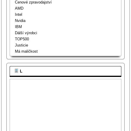
Cenové zpravodajství
AMD
Intel
Nvidia
IBM
Dálší výrobci
TOP500
Justicie
Má maličkost
L