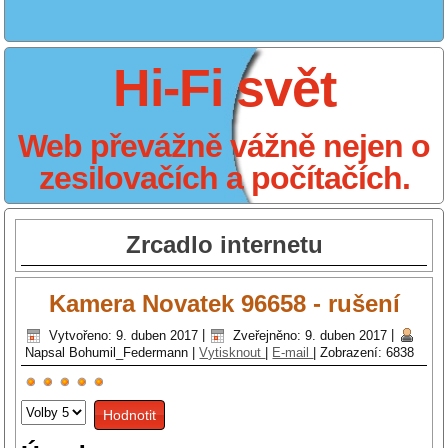
Hi-Fi svět
Web převážně vážně nejen o
zesilovačích a počítačích.
Zrcadlo internetu
Kamera Novatek 96658 - rušení
Vytvořeno: 9. duben 2017
|
Zveřejněno: 9. duben 2017
|
Napsal Bohumil_Federmann
|
Vytisknout
|
E-mail
|
Zobrazení: 6838
Hodnocení
Hodnoťte
uživatelů:
5
/
5
prosím