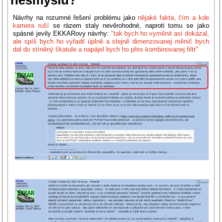
nesmyslů?
Návrhy na rozumné řešení problému jako
nějaké fakta, čím a kde
kamera ruší
se rázem staly nevěrohodné, naproti tomu se jako
spásné jevily EKKARovy návrhy:
"tak bych ho vyměnit asi dokázal,
ale spíš bych ho vyřadil úplně a stejně dimenzovanej měnič bych
dal do stíněný škatule a napájel bych ho přes kombinovanej filtr"