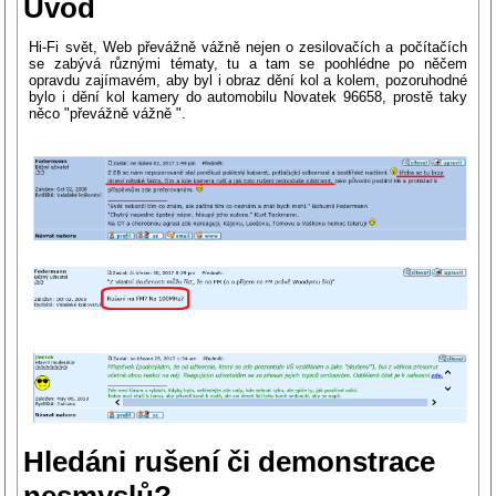
Úvod
Hi-Fi svět, Web převážně vážně nejen o zesilovačích a počítačích
se zabývá různými tématy, tu a tam se poohlédne po něčem
opravdu zajímavém, aby byl i obraz dění kol a kolem, pozoruhodné
bylo i dění kol kamery do automobilu Novatek 96658, prostě taky
něco "převážně vážně ".
Hledáni rušení či demonstrace