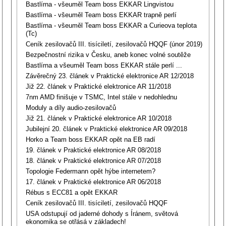
Bastlírna - všeuměl Team boss EKKAR Lingvistou
Bastlírna - všeuměl Team boss EKKAR trapně perlí
Bastlírna - všeuměl Team boss EKKAR a Curieova teplota
(Tc)
Ceník zesilovačů III. tisíciletí, zesilovačů HQQF (únor 2019)
Bezpečnostní rizika v Česku, aneb konec volné soutěže
Bastlírna a všeuměl Team boss EKKAR stále perlí ...
Závěrečný 23. článek v Praktické elektronice AR 12/2018
Již 22. článek v Praktické elektronice AR 11/2018
7nm AMD finišuje v TSMC, Intel stále v nedohlednu
Moduly a díly audio-zesilovačů
Již 21. článek v Praktické elektronice AR 10/2018
Jubilejní 20. článek v Praktické elektronice AR 09/2018
Horko a Team boss EKKAR opět na EB radí
19. článek v Praktické elektronice AR 08/2018
18. článek v Praktické elektronice AR 07/2018
Topologie Federmann opět hýbe internetem?
17. článek v Praktické elektronice AR 06/2018
Rébus s ECC81 a opět EKKAR
Ceník zesilovačů III. tisíciletí, zesilovačů HQQF
USA odstupují od jaderné dohody s Íránem, světová
ekonomika se otřásá v základech!