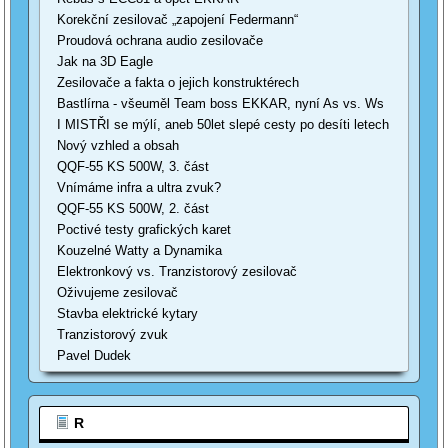
Korekční zesilovač „zapojení Federmann“
Proudová ochrana audio zesilovače
Jak na 3D Eagle
Zesilovače a fakta o jejich konstruktérech
Bastlírna - všeuměl Team boss EKKAR, nyní As vs. Ws
I MISTŘI se mýlí, aneb 50let slepé cesty po desíti letech
Nový vzhled a obsah
QQF-55 KS 500W, 3. část
Vnímáme infra a ultra zvuk?
QQF-55 KS 500W, 2. část
Poctivé testy grafických karet
Kouzelné Watty a Dynamika
Elektronkový vs. Tranzistorový zesilovač
Oživujeme zesilovač
Stavba elektrické kytary
Tranzistorový zvuk
Pavel Dudek
R