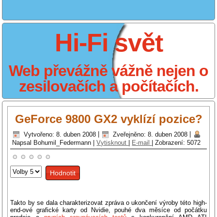
Hi-Fi svět
Web převážně vážně nejen o
zesilovačích a počítačích.
GeForce 9800 GX2 vyklízí pozice?
Vytvořeno: 8. duben 2008
|
Zveřejněno: 8. duben 2008
|
Napsal Bohumil_Federmann
|
Vytisknout
|
E-mail
|
Zobrazení: 5072
Hodnoťte
prosím
Takto by se dala charakterizovat zpráva o ukončení výroby této high-
end-ové grafické karty od Nvidie, pouhé dva měsíce od počátku