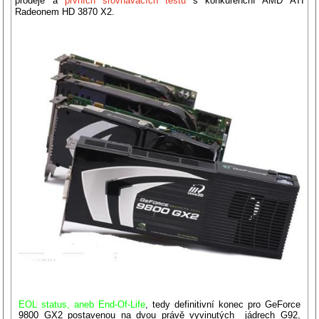
prodeje a
prvních srovnávacích testů
s konkurenční AMD ATI
Radeonem HD 3870 X2.
EOL status, aneb End-Of-Life
, tedy definitivní konec pro GeForce
9800 GX2 postavenou na dvou právě vyvinutých jádrech G92,