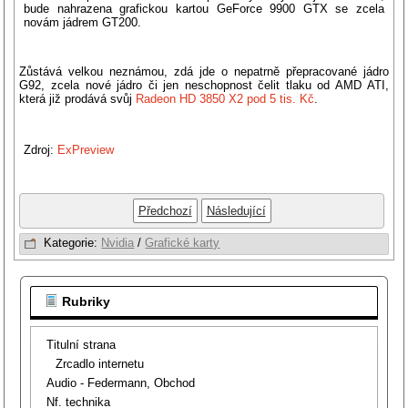
bude nahrazena grafickou kartou GeForce 9900 GTX se zcela
novám jádrem GT200.
Zůstává velkou neznámou, zdá jde o nepatrně přepracované jádro
G92, zcela nové jádro či jen neschopnost čelit tlaku od AMD ATI,
která již prodává svůj
Radeon HD 3850 X2 pod 5 tis. Kč
.
Zdroj:
ExPreview
Předchozí
Následující
Kategorie:
Nvidia
/
Grafické karty
Rubriky
Titulní strana
Zrcadlo internetu
Audio - Federmann, Obchod
Nf. technika