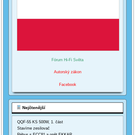
Fórum Hi-Fi Světa
Autorský zákon
Facebook
Nejčtenější
QQF-55 KS 500W, 1. část
Stavíme zesilovač
Rébus s ECC81 a opět EKKAR