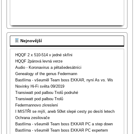
Nejnovější
HQQF 2 x 510-514 v jedné skříni
HQQF 2párová levná verze
Audio - Koronavirus a pětašedesátníci
Genealogy of the genus Federmann
Bastlírna - všeuměl Team boss EKKAR, nyní As vs. Ws
Novinky Hi-Fi světa 09/2019
Transiwatt pod palbou Trolů podruhé
Transiwatt pod palbou Trolů
Federmannovo zkreslení
I MISTŘI se mýlí, aneb 50let slepé cesty po desíti letech
Ochrana zesilovače
Bastlírna - všeuměl Team boss EKKAR PC a step down
Bastlírna - všeuměl Team boss EKKAR PC expertem