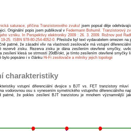
ická saturace, příčina Tranzistorového zvuku!
jsem popsal děje odehrávajíc
ojici. Originální popis jsem publikoval v
Federmann Bohumil. Tranzistorový zv
 jeho vzniku. In Perspektivy elektroniky 2009 : 26. 3. 2009. Rožnov pod R
. 19-25. ISBN 978-80-254-4052-0.
Přestože byl text vydavatelem omezen na p
čně patrné, že zásadní vliv na vlastnosti zesilovače má vstupní diferenciální
 rezervě zisku. Rezerva zisku je dána zesílením otevřené smyčky, uvěd
a zesílení klesá se strmostí 20dB/okt, je tímto zesílením otevřené smyčky l
é bylo popsáno i v článku
Hi-Fi zesilovače a milníky jejich topologii
í charakteristiky
kteristiky vstupní diferenciální dvojice s BJT vs. FET tranzistory mluv
na vodorovnou osu s vynesením symetrického vstupního diferenciálního nap
d patrné, že pokles zesílení BJT tranzistoru je mnohem významnější j