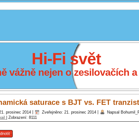
Hi-Fi svět
 vážně nejen o zesilovačích a 
amická saturace s BJT vs. FET tranzis
21. prosinec 2014
|
Zveřejněno: 21. prosinec 2014
|
Napsal Bohumil_
ail
|
Zobrazení: 8111