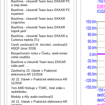
Bastlírna - všeuměl Team boss EKKAR PC
a step down
Bastlírna - všeuměl Team boss EKKAR PC
expertem
Bastlírna - všeuměl Team boss EKKAR
Lingvistou
Bastlírna - všeuměl Team boss EKKAR
trapně perlí
Bastlírna - všeuměl Team boss EKKAR a
Curieova teplota (Tc)
Ceník zesilovačů III. tisíciletí, zesilovačů
HQQF (únor 2019)
Bezpečnostní rizika v Česku, aneb konec
volné soutěže
Bastlírna a všeuměl Team boss EKKAR
stále perlí ...
Závěrečný 23. článek v Praktické
elektronice AR 12/2018
Již 22. článek v Praktické elektronice AR
11/2018
7nm AMD finišuje v TSMC, Intel stále v
nedohlednu
Moduly a díly audio-zesilovačů
Již 21. článek v Praktické elektronice AR