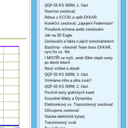
QQF-55 KS 500W, 1. část
Stavíme zesilovač
Rébus s ECC81 a opět EKKAR
Korekční zesilovač „zapojení Federmann“
Proudová ochrana audio zesilovače
Jak na 3D Eagle
Zesilovače a fakta o jejich konstruktérech
Bastlírna - všeuměl Team boss EKKAR,
nyní As vs. Ws
I MISTŘI se mýlí, aneb 50let slepé cesty
po desíti letech
Nový vzhled a obsah
QQF-55 KS 500W, 3. část
Vnímáme infra a ultra zvuk?
QQF-55 KS 500W, 2. část
Poctivé testy grafických karet
Kouzelné Watty a Dynamika
Elektronkový vs. Tranzistorový zesilovač
Oživujeme zesilovač
Stavba elektrické kytary
Tranzistorový zvuk