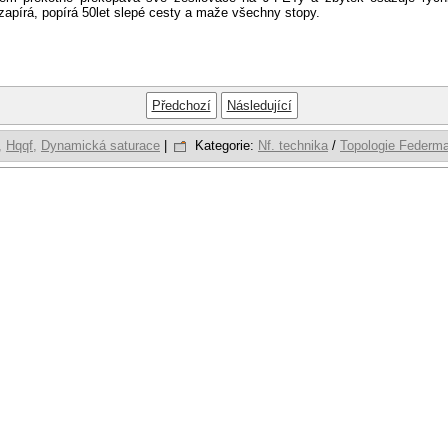
 zapírá, popírá 50let slepé cesty a maže všechny stopy.
Předchozí
Následující
,
Hqqf,
Dynamická saturace
|
Kategorie:
Nf. technika
/
Topologie Federm