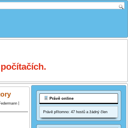
počítačích.
tory
Právě online
Federmann
|
Právě přítomno: 47 hostů a žádný člen