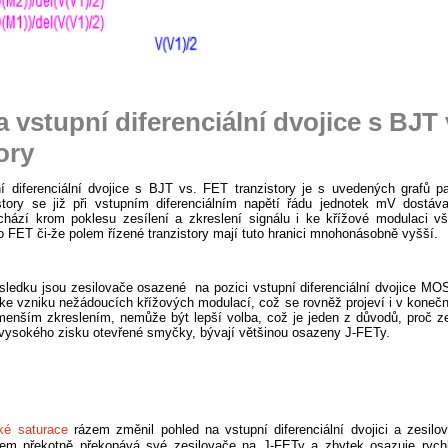
a vstupní diferenciální dvojice s BJT
ory
ní diferenciální dvojice s BJT vs. FET tranzistory je s uvedených grafů p
istory se již při vstupním diferenciálním napětí řádu jednotek mV dostáva
ochází krom poklesu zesílení a zkreslení signálu i ke křížové modulaci v
o FET či-že polem řízené tranzistory mají tuto hranici mnohonásobně vyšší.
ledku jsou zesilovače osazené na pozici vstupní diferenciální dvojice 
e vzniku nežádoucích křížových modulací, což se rovněž projeví i v konečn
menším zkreslením, nemůže být lepší volba, což je jeden z důvodů, proč 
vysokého zisku otevřené smyčky, bývají většinou osazeny J-FETy.
ké saturace
rázem změnil pohled na vstupní diferenciální dvojici a zesilo
em překotně překopává své zesilovače na J-FETy a zbytek osazuje rychlý