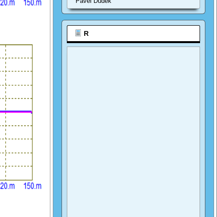
Pavel Dudek
R