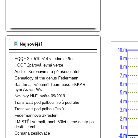
Nejnovější
HQQF 2 x 510-514 v jedné skříni
HQQF 2párová levná verze
Audio - Koronavirus a pětašedesátníci
Genealogy of the genus Federmann
Bastlírna - všeuměl Team boss EKKAR,
nyní As vs. Ws
Novinky Hi-Fi světa 09/2019
Transiwatt pod palbou Trolů podruhé
Transiwatt pod palbou Trolů
Federmannovo zkreslení
I MISTŘI se mýlí, aneb 50let slepé cesty po
desíti letech
Ochrana zesilovače