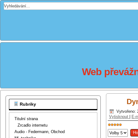
Web převážně
Dyn
Rubriky
Vytvořeno: 
Vytisknout
|
E-m
Titulní strana
Zrcadlo internetu
Hodnocení
Hodnoťte
Audio - Federmann, Obchod
uživatelů:
5
/
5
prosím