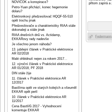
NOVIČOK a konspirace?
přitom zapírá a
Petro-Yuan přichází, konec hegemonie
dolaru?
Elektronkový předzesilovač HQQF-55-510
opět trochu jinak
Předzesilovače a charakteristiky RIAA stále
dokonaleji a stále jinak
RIAA dnešních dnů vs. Actidamp,
Federmann
EKKARovy rady nadevše
Je všechno jenom náhoda?
13. jubilejní článek v Praktické elektronice
AR 02/2018
Malé ohlédnutí nejen za rokem 2017...
12. výroční článek v Praktické elektronice
AR 01/2018, PF 2018
DIN stále žije
11. článek v Praktické elektronice AR
12/2017
Bastlírna opět ve starých kolejích a všeuměl
EKKAR opět perlí
10. článek v Praktické elektronice AR
11/2017
Cena Bastlířů 2017 - Vyhodnocení
komentuje EKKAR