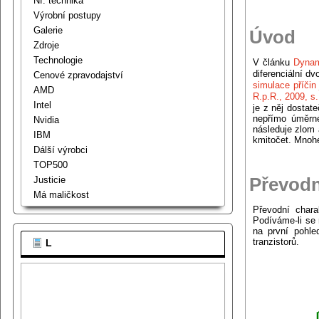
Nf. technika
Výrobní postupy
Galerie
Úvod
Zdroje
Technologie
V článku
Dynam
diferenciální dv
Cenové zpravodajství
simulace příčin
AMD
R.p.R., 2009, s
Intel
je z něj dostate
nepřímo úměrné
Nvidia
následuje zlom 
IBM
kmitočet. Mnoh
Dálší výrobci
TOP500
Převodn
Justicie
Má maličkost
Převodní chara
Podíváme-li se 
na první pohle
tranzistorů.
L