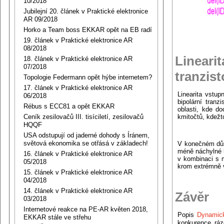
10/2018
Jubilejní 20. článek v Praktické elektronice
AR 09/2018
Horko a Team boss EKKAR opět na EB radí
19. článek v Praktické elektronice AR
08/2018
Linearit
18. článek v Praktické elektronice AR
07/2018
tranzist
Topologie Federmann opět hýbe internetem?
17. článek v Praktické elektronice AR
Linearita vstup
06/2018
bipolární tranz
Rébus s ECC81 a opět EKKAR
oblasti, kde d
Ceník zesilovačů III. tisíciletí, zesilovačů
kmitočtů, kdežt
HQQF
USA odstupují od jaderné dohody s Íránem,
světová ekonomika se otřásá v základech!
V konečném důs
méně náchylné k
16. článek v Praktické elektronice AR
v kombinaci s 
05/2018
krom extrémně 
15. článek v Praktické elektronice AR
04/2018
14. článek v Praktické elektronice AR
Závěr
03/2018
Internetové reakce na PE-AR květen 2018,
Popis
Dynamic
EKKAR stále ve střehu
konkurence ráz