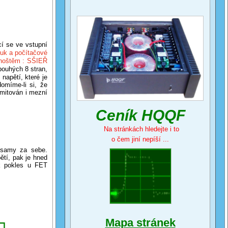
í se ve vstupní
uk a počítačové
adhoštěm : SŠIEŘ
ouhých 8 stran,
 napětí, které je
omíme-li si, že
imitován i mezní
Ceník HQQF
Na stránkách hledejte i to
o čem jiní nepíší ...
í samy za sebe.
ětí, pak je hned
ak pokles u FET
Mapa stránek