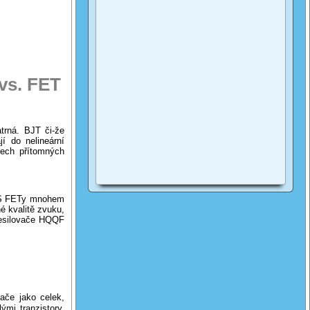
 vs. FET
atrná. BJT či-že
jí do nelineární
šech přítomných
MOS FETy mnohem
é kvalitě zvuku,
zesilovače HQQF
vače jako celek,
mi tranzistory,