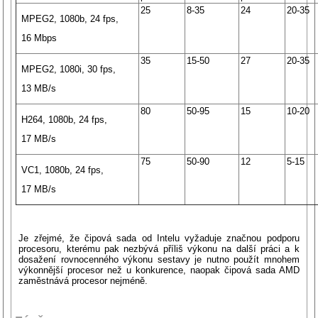
25
8-35
24
20-35
MPEG2, 1080b, 24 fps,
16 Mbps
35
15-50
27
20-35
MPEG2, 1080i, 30 fps,
13 MB/s
80
50-95
15
10-20
H264, 1080b, 24 fps,
17 MB/s
75
50-90
12
5-15
VC1, 1080b, 24 fps,
17 MB/s
Je zřejmé, že čipová sada od Intelu vyžaduje značnou podporu
procesoru, kterému pak nezbývá příliš výkonu na další práci a k
dosažení rovnocenného výkonu sestavy je nutno použít mnohem
výkonnější procesor než u konkurence, naopak čipová sada AMD
zaměstnává procesor nejméně.