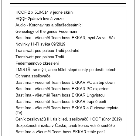
HQQF 2 x 510-514 v jedné skříni
HQQF 2párová levná verze
Audio - Koronavirus a pětašedesátníci
Genealogy of the genus Federmann
Bastlírna - všeuměl Team boss EKKAR, nyní As vs. Ws
Novinky Hi-Fi světa 09/2019
Transiwatt pod palbou Trolů podruhé
Transiwatt pod palbou Trolů
Federmannovo zkreslení
I MISTŘI se mýlí, aneb 50let slepé cesty po desíti letech
Ochrana zesilovače
Bastlírna - všeuměl Team boss EKKAR PC a step down
Bastlírna - všeuměl Team boss EKKAR PC expertem
Bastlírna - všeuměl Team boss EKKAR Lingvistou
Bastlírna - všeuměl Team boss EKKAR trapně perlí
Bastlírna - všeuměl Team boss EKKAR a Curieova teplota
(Tc)
Ceník zesilovačů III. tisíciletí, zesilovačů HQQF (únor 2019)
Bezpečnostní rizika v Česku, aneb konec volné soutěže
Bastlírna a všeuměl Team boss EKKAR stále perlí ...