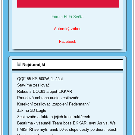
Fórum Hi-Fi Světa
Autorský zákon
Facebook
Nejčtenější
QQF-55 KS 500W, 1. část
Stavíme zesilovač
Rébus s ECC81 a opět EKKAR
Proudová ochrana audio zesilovače
Korekční zesilovač „zapojení Federmann“
Jak na 3D Eagle
Zesilovače a fakta o jejich konstruktérech
Bastlírna - všeuměl Team boss EKKAR, nyní As vs. Ws
I MISTŘI se mýlí, aneb 50let slepé cesty po desíti letech