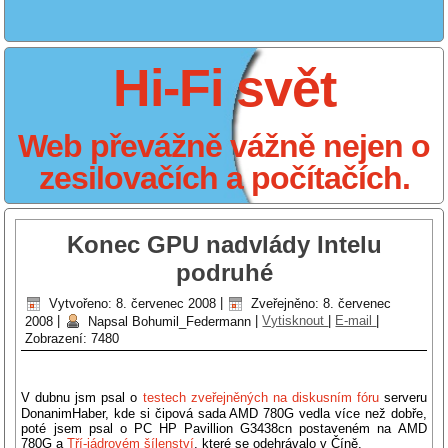
Hi-Fi svět
Web převážně vážně nejen o
zesilovačích a počítačích.
Konec GPU nadvlády Intelu
podruhé
Vytvořeno: 8. červenec 2008
|
Zveřejněno: 8. červenec
2008
|
Napsal Bohumil_Federmann
|
Vytisknout
|
E-mail
|
Zobrazení: 7480
V dubnu jsm psal o
testech zveřejněných na diskusním fóru
serveru
DonanimHaber, kde si čipová sada AMD 780G vedla více než dobře,
poté jsem psal o PC HP Pavillion G3438cn postaveném na AMD
780G a
Tří-jádrovém šílenství
, které se odehrávalo v Číně.