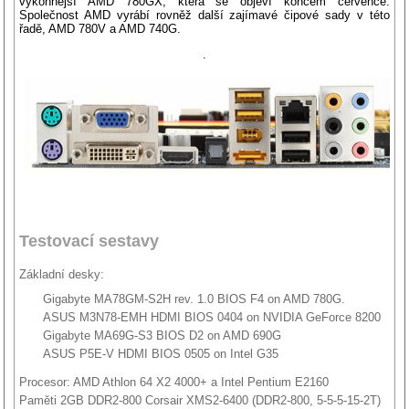
výkonnější AMD 780GX, která se objeví koncem července.
Společnost AMD vyrábí rovněž další zajímavé čipové sady v této
řadě, AMD 780V a AMD 740G.
.
Testovací sestavy
Základní desky:
Gigabyte MA78GM-S2H rev. 1.0 BIOS F4 on AMD 780G.
ASUS M3N78-EMH HDMI BIOS 0404 on NVIDIA GeForce 8200
Gigabyte MA69G-S3 BIOS D2 on AMD 690G
ASUS P5E-V HDMI BIOS 0505 on Intel G35
Procesor: AMD Athlon 64 X2 4000+ a Intel Pentium E2160
Paměti 2GB DDR2-800 Corsair XMS2-6400 (DDR2-800, 5-5-5-15-2T)