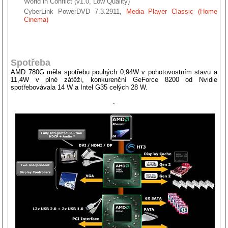
World in Conflict (v1.0, Low Quality)
CyberLink PowerDVD 7.3.2911,
Media Player Classic (Home
Cinema)
Spotřeba
AMD 780G měla spotřebu pouhých 0,94W v pohotovostním stavu a
11,4W v plné zátěži, konkurenční GeForce 8200 od Nvidie
spotřebovávala 14 W a Intel G35 celých 28 W.
.