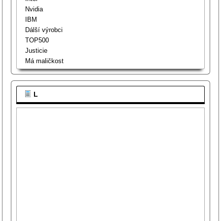
Nvidia
IBM
Dálší výrobci
TOP500
Justicie
Má maličkost
L