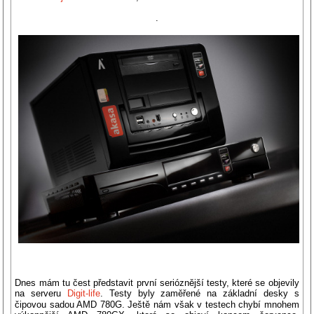
.
Dnes mám tu čest představit první serióznější testy, které se objevily
na serveru
Digit-life
. Testy byly zaměřené na základní desky s
čipovou sadou AMD 780G. Ještě nám však v testech chybí mnohem