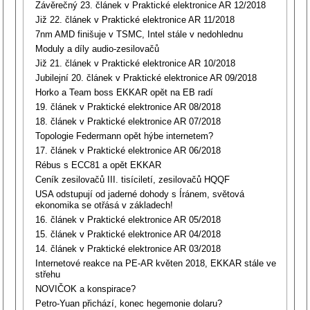
Závěrečný 23. článek v Praktické elektronice AR 12/2018
Již 22. článek v Praktické elektronice AR 11/2018
7nm AMD finišuje v TSMC, Intel stále v nedohlednu
Moduly a díly audio-zesilovačů
Již 21. článek v Praktické elektronice AR 10/2018
Jubilejní 20. článek v Praktické elektronice AR 09/2018
Horko a Team boss EKKAR opět na EB radí
19. článek v Praktické elektronice AR 08/2018
18. článek v Praktické elektronice AR 07/2018
Topologie Federmann opět hýbe internetem?
17. článek v Praktické elektronice AR 06/2018
Rébus s ECC81 a opět EKKAR
Ceník zesilovačů III. tisíciletí, zesilovačů HQQF
USA odstupují od jaderné dohody s Íránem, světová
ekonomika se otřásá v základech!
16. článek v Praktické elektronice AR 05/2018
15. článek v Praktické elektronice AR 04/2018
14. článek v Praktické elektronice AR 03/2018
Internetové reakce na PE-AR květen 2018, EKKAR stále ve
střehu
NOVIČOK a konspirace?
Petro-Yuan přichází, konec hegemonie dolaru?