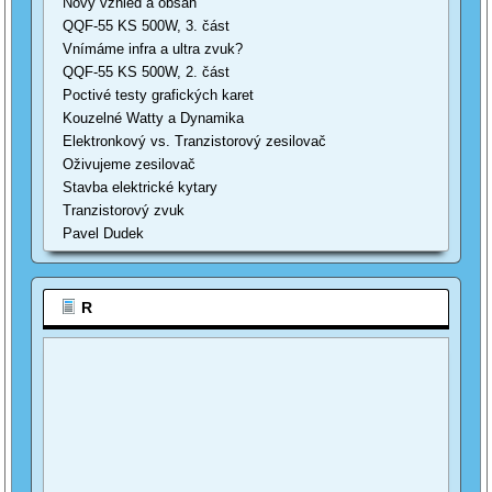
Nový vzhled a obsah
QQF-55 KS 500W, 3. část
Vnímáme infra a ultra zvuk?
QQF-55 KS 500W, 2. část
Poctivé testy grafických karet
Kouzelné Watty a Dynamika
Elektronkový vs. Tranzistorový zesilovač
Oživujeme zesilovač
Stavba elektrické kytary
Tranzistorový zvuk
Pavel Dudek
R