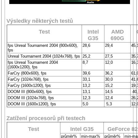
Výsledky některých testů
Test
Intel
AMD
G35
690G
fps Unreal Tournament 2004 (800x600),
28,6
29,4
45,
fps
Unreal Tournament 2004 (1024x768), fps
25,2
27,5
35,
fps Unreal Tournament 2004
8,7
12,0
16,
(1600x1200), fps
FarCry (800x600), fps
39,6
36,2
61,
FarCry (1024x768), fps
33,1
30,0
41,
FarCry (1600x1200), fps
13,2
15,2
19,
DOOM III (800x600), fps
13,1
14,5
40
DOOM III (1024x768), fps
12,3
12,4
26,
DOOM III (1600x1200), fps
5,0
5,3
12,
Zatížení procesorů při testech
Test
Intel G35
GeForce 82
průměr%
min-max%
průměr%
min-m