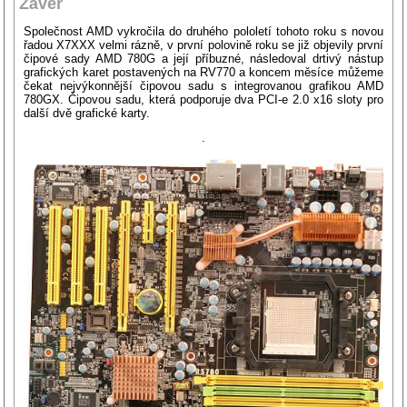
Závěr
Společnost AMD vykročila do druhého pololetí tohoto roku s novou
řadou X7XXX velmi rázně, v první polovině roku se již objevily první
čipové sady AMD 780G a její příbuzné, následoval drtivý nástup
grafických karet postavených na RV770 a koncem měsíce můžeme
čekat nejvýkonnější čipovou sadu s integrovanou grafikou AMD
780GX. Čipovou sadu, která podporuje dva PCI-e 2.0 x16 sloty pro
další dvě grafické karty.
.