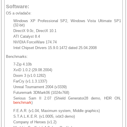
Software:
OS a ovladače:
Windows XP Professional SP2, Windows Vista Ultimate SP1
(32-bit)
DirectX 9.0c, DirectX 10.1
ATI Catalyst 8.4
NVIDIA ForceWare 174.74
Intel Chipset Drivers 15.9.0.1472 dated 25.04.2008
Benchmarks:
7-Zip 4.10b
XviD 1.0.2 (29.08.2004)
Doom 3 (v1.0.1282)
FarCry (v1.1.3.1337)
Unreal Tournament 2004 (v3339)
Futuremark 3DMark06 (1024x768)
Serious Sam II 2.07 (Shield Generator28 demo, HDR ON,
benchmark
)
F.E.A.R. (v1.04, Maximum system, Middle graphics)
S.T.A.L.K.E.R. (v1.0005, ixbt3 demo)
Company of Heroes (v1.2)