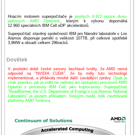
Hnacím motorem superpočítače je
pouhých 6.912 pouze dvou-
jádrových AMD Opteronů
, kterým k výkonu dopomáhá
12.960 speciálních IBM Cell eDP akcelerátorů.
Superpočítač stavěný společností IBM pro Národní laboratoře v Los
Alamos disponuje pamětí o velikosti 107TB, při celkové spotřebě
3,9MW a obsadí celkem 296racků.
Dovětek
V poslední době české servery bezhlavě tvrdily, že AMD nemá
odpověď na "NVIDIA CUDA", že by měly tuto technologii
implementovat, a přidávaly mnohé další zavádějící zprávy.
Opak je
však pravdou, jak je vidět nic nebrání ani spolupráci procesorů AMD
Opteron s procesory IBM Cell, jako koprocesory. Superpočítač
"RoadRunner, the U.S. Department of Energy’s Los Alamos National
Laboratory" je jasným příkladem, českými medii, tolik zavrhované
platformy AMD Torrenza.