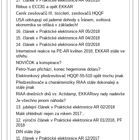
17. článek v Praktické elektronice AR 06/2018
Rébus s ECC81 a opět EKKAR
Ceník zesilovačů III. tisíciletí, zesilovačů HQQF
USA odstupují od jaderné dohody s Íránem, světová
ekonomika se otřásá v základech!
16. článek v Praktické elektronice AR 05/2018
15. článek v Praktické elektronice AR 04/2018
14. článek v Praktické elektronice AR 03/2018
Internetové reakce na PE-AR květen 2018, EKKAR stále ve
střehu
NOVIČOK a konspirace?
Petro-Yuan přichází, konec hegemonie dolaru?
Elektronkový předzesilovač HQQF-55-510 opět trochu jinak
Předzesilovače a charakteristiky RIAA stále dokonaleji a
stále jinak
RIAA dnešních dnů vs. Actidamp, EKKARovy rady nadevše
Je všechno jenom náhoda?
13. jubilejní článek v Praktické elektronice AR 02/2018
Malé ohlédnutí nejen za rokem 2017...
12. výroční článek v Praktické elektronice AR 01/2018, PF
2018
DIN stále žije
11. článek v Praktické elektronice AR 12/2017