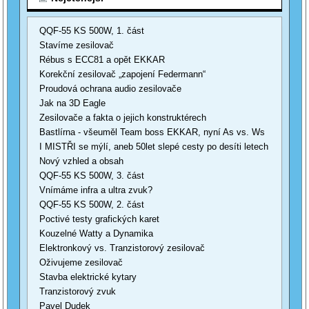
QQF-55 KS 500W, 1. část
Stavíme zesilovač
Rébus s ECC81 a opět EKKAR
Korekční zesilovač „zapojení Federmann“
Proudová ochrana audio zesilovače
Jak na 3D Eagle
Zesilovače a fakta o jejich konstruktérech
Bastlírna - všeuměl Team boss EKKAR, nyní As vs. Ws
I MISTŘI se mýlí, aneb 50let slepé cesty po desíti letech
Nový vzhled a obsah
QQF-55 KS 500W, 3. část
Vnímáme infra a ultra zvuk?
QQF-55 KS 500W, 2. část
Poctivé testy grafických karet
Kouzelné Watty a Dynamika
Elektronkový vs. Tranzistorový zesilovač
Oživujeme zesilovač
Stavba elektrické kytary
Tranzistorový zvuk
Pavel Dudek