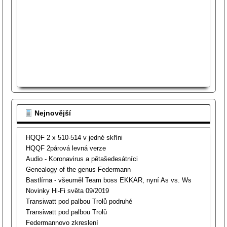
Nejnovější
HQQF 2 x 510-514 v jedné skříni
HQQF 2párová levná verze
Audio - Koronavirus a pětašedesátníci
Genealogy of the genus Federmann
Bastlírna - všeuměl Team boss EKKAR, nyní As vs. Ws
Novinky Hi-Fi světa 09/2019
Transiwatt pod palbou Trolů podruhé
Transiwatt pod palbou Trolů
Federmannovo zkreslení