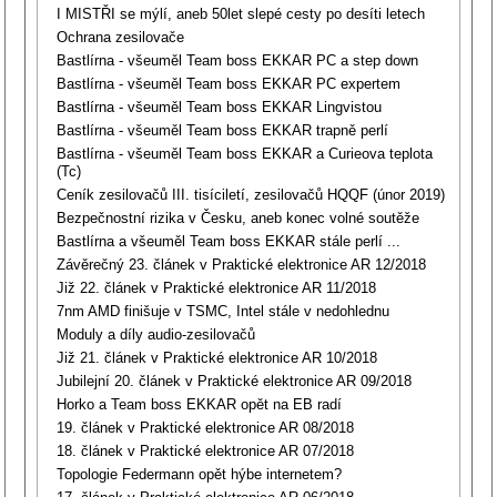
I MISTŘI se mýlí, aneb 50let slepé cesty po desíti letech
Ochrana zesilovače
Bastlírna - všeuměl Team boss EKKAR PC a step down
Bastlírna - všeuměl Team boss EKKAR PC expertem
Bastlírna - všeuměl Team boss EKKAR Lingvistou
Bastlírna - všeuměl Team boss EKKAR trapně perlí
Bastlírna - všeuměl Team boss EKKAR a Curieova teplota
(Tc)
Ceník zesilovačů III. tisíciletí, zesilovačů HQQF (únor 2019)
Bezpečnostní rizika v Česku, aneb konec volné soutěže
Bastlírna a všeuměl Team boss EKKAR stále perlí ...
Závěrečný 23. článek v Praktické elektronice AR 12/2018
Již 22. článek v Praktické elektronice AR 11/2018
7nm AMD finišuje v TSMC, Intel stále v nedohlednu
Moduly a díly audio-zesilovačů
Již 21. článek v Praktické elektronice AR 10/2018
Jubilejní 20. článek v Praktické elektronice AR 09/2018
Horko a Team boss EKKAR opět na EB radí
19. článek v Praktické elektronice AR 08/2018
18. článek v Praktické elektronice AR 07/2018
Topologie Federmann opět hýbe internetem?