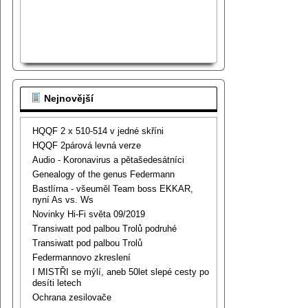
Nejnovější
HQQF 2 x 510-514 v jedné skříni
HQQF 2párová levná verze
Audio - Koronavirus a pětašedesátníci
Genealogy of the genus Federmann
Bastlírna - všeuměl Team boss EKKAR,
nyní As vs. Ws
Novinky Hi-Fi světa 09/2019
Transiwatt pod palbou Trolů podruhé
Transiwatt pod palbou Trolů
Federmannovo zkreslení
I MISTŘI se mýlí, aneb 50let slepé cesty po
desíti letech
Ochrana zesilovače