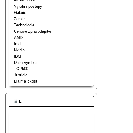
Nf. technika
Výrobní postupy
Galerie
Zdroje
Technologie
Cenové zpravodajství
AMD
Intel
Nvidia
IBM
Dálší výrobci
TOP500
Justicie
Má maličkost
L