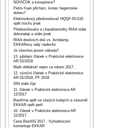
NOVIČOK a konspirace?
Petro-Yuan přichází, konec hegemonie
dolaru?
Elektronkový předzesilovač HQQF-55-510
opět trochu jinak
Předzesilovače a charakteristiky RIAA stále
dokonaleji a stále jinak
RIAA dnešních dnů vs. Actidamp,
EKKARovy rady nadevše
Je všechno jenom náhoda?
13. jubilejní článek v Praktické elektronice
AR 02/2018
Malé ohlédnutí nejen za rokem 2017...
12. výroční článek v Praktické elektronice
AR 01/2018, PF 2018
DIN stále žije
11. článek v Praktické elektronice AR
12/2017
Bastlírna opět ve starých kolejích a všeuměl
EKKAR opět perlí
10. článek v Praktické elektronice AR
11/2017
Cena Bastlířů 2017 - Vyhodnocení
komentuje EKKAR