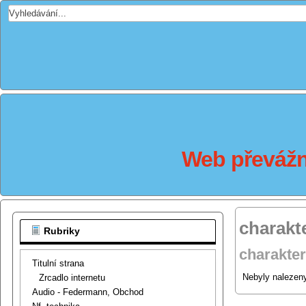
Web převážně
charakte
Rubriky
charakter
Titulní strana
Nebyly nalezeny
Zrcadlo internetu
Audio - Federmann, Obchod