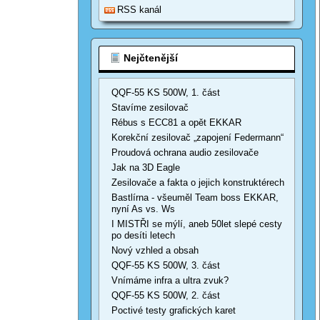
RSS kanál
Nejčtenější
QQF-55 KS 500W, 1. část
Stavíme zesilovač
Rébus s ECC81 a opět EKKAR
Korekční zesilovač „zapojení Federmann“
Proudová ochrana audio zesilovače
Jak na 3D Eagle
Zesilovače a fakta o jejich konstruktérech
Bastlírna - všeuměl Team boss EKKAR,
nyní As vs. Ws
I MISTŘI se mýlí, aneb 50let slepé cesty
po desíti letech
Nový vzhled a obsah
QQF-55 KS 500W, 3. část
Vnímáme infra a ultra zvuk?
QQF-55 KS 500W, 2. část
Poctivé testy grafických karet