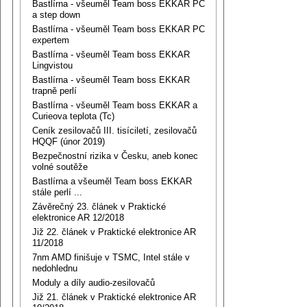
Bastlírna - všeuměl Team boss EKKAR PC
a step down
Bastlírna - všeuměl Team boss EKKAR PC
expertem
Bastlírna - všeuměl Team boss EKKAR
Lingvistou
Bastlírna - všeuměl Team boss EKKAR
trapně perlí
Bastlírna - všeuměl Team boss EKKAR a
Curieova teplota (Tc)
Ceník zesilovačů III. tisíciletí, zesilovačů
HQQF (únor 2019)
Bezpečnostní rizika v Česku, aneb konec
volné soutěže
Bastlírna a všeuměl Team boss EKKAR
stále perlí ...
Závěrečný 23. článek v Praktické
elektronice AR 12/2018
Již 22. článek v Praktické elektronice AR
11/2018
7nm AMD finišuje v TSMC, Intel stále v
nedohlednu
Moduly a díly audio-zesilovačů
Již 21. článek v Praktické elektronice AR